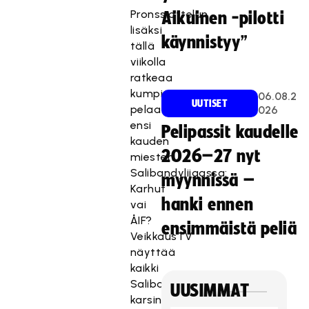
Pronssiottelun
Aikuinen -pilotti
lisäksi
käynnistyy”
tällä
viikolla
ratkeaa
kumpi
06.08.2
UUTISET
pelaa
026
ensi
Pelipassit kaudelle
kauden
2026–27 nyt
miesten
Salibandyliigassa:
myynnissä –
Karhut
hanki ennen
vai
ÅIF?
ensimmäistä peliä
VeikkausTV
näyttää
kaikki
Salibandyliigan
UUSIMMAT
karsintaottelut.