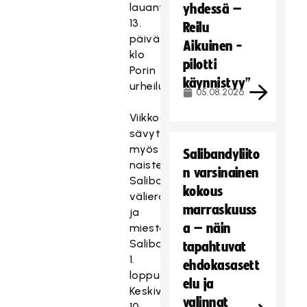
lauantaina
yhdessä –
13.
Reilu
päivä
Aikuinen -
klo
pilotti
Porin
käynnistyy”
urheilutalossa.
05.08.2026
Viikkoa
sävyttävät
myös
Salibandyliito
naisten
n varsinainen
Salibandyliigan
kokous
välierät
marraskuuss
ja
a – näin
miesten
Salibandyliigan
tapahtuvat
1.
ehdokasasett
loppuottelu.
elu ja
Keskiviikkona
valinnat
10.