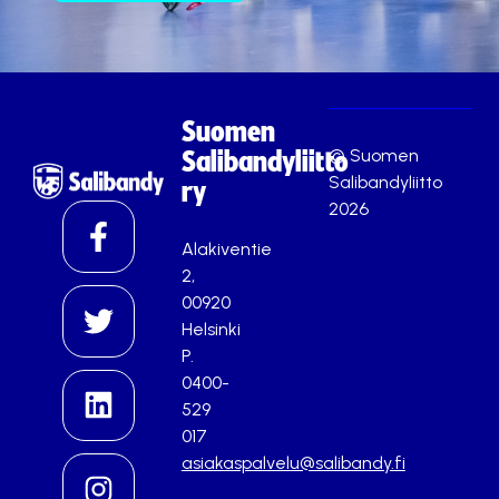
Suomen
© Suomen
Salibandyliitto
Salibandyliitto
ry
2026
Alakiventie
2,
00920
Helsinki
P.
0400-
529
017
asiakaspalvelu@salibandy.fi