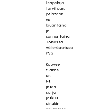
lisäpelejä
tarvitaan,
pelataan
ne
lauantaina
ja
sunnuntaina.
Toisessa
välieräparissa
PSS
-
Koovee
tilanne
on
1-1,
joten
sarja
jatkuu
ainakin