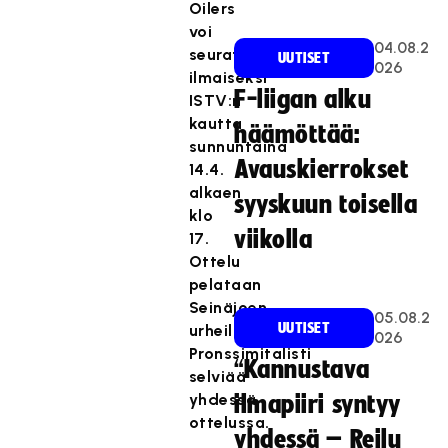
Oilers
voi
04.08.2
seurata
UUTISET
026
ilmaiseksi
F-liigan alku
ISTV:n
kautta
häämöttää:
sunnuntaina
Avauskierrokset
14.4.
alkaen
syyskuun toisella
klo
viikolla
17.
Ottelu
pelataan
Seinäjoen
05.08.2
UUTISET
urheilutalossa.
026
Pronssimitalisti
“Kannustava
selviää
yhdessä
ilmapiiri syntyy
ottelussa.
yhdessä – Reilu