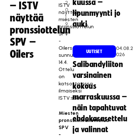
kuussa –
2
– ISTV
ISTV
0
lipunmyynti jo
näyttää
näyttää
1
miesten
auki
9
pronssiottelun
pronssiottelun
SPV
SPV –
-
Oilers
04.08.2
Oilers
UUTISET
026
sunnuntaina
14.4.
Salibandyliiton
Ottelu
varsinainen
on
katsottavissa
kokous
ilmaiseksi
marraskuussa –
ISTV:ssä.
näin tapahtuvat
Miesten
ehdokasasettelu
pronssimitaliottelua
SPV
ja valinnat
-