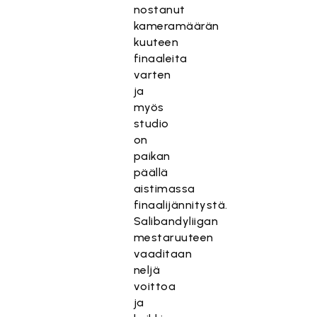
nostanut
kameramäärän
kuuteen
finaaleita
varten
ja
myös
studio
on
paikan
päällä
aistimassa
finaalijännitystä.
Salibandyliigan
mestaruuteen
vaaditaan
neljä
voittoa
ja