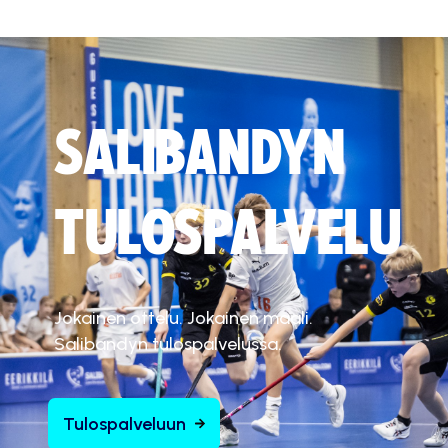
SALIBANDYN
TULOSPALVELU
Jokainen ottelu. Jokainen maali.
Salibandyn tulospalvelussa.
Tulospalveluun