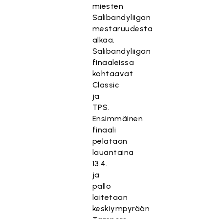
miesten
Salibandyliigan
mestaruudesta
alkaa.
Salibandyliigan
finaaleissa
kohtaavat
Classic
ja
TPS.
Ensimmäinen
finaali
pelataan
lauantaina
13.4.
ja
pallo
laitetaan
keskiympyrään