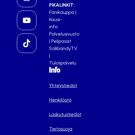
PIKALINKIT:
Fanikauppa
|
Kausi-
info
Palvelusivusto
|
Pelipassit
SalibandyTV
|
Tulospalvelu
Info
Yhteystiedot
Henkilöstö
Laskutustiedot
Tietosuoja