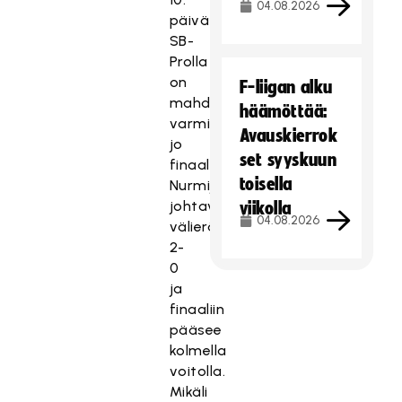
04.08.2026
päivä
SB-
Prolla
on
F-liigan alku
mahdollisuus
häämöttää:
varmistaa
Avauskierrok
jo
set syyskuun
finaalipaikkansa.
toisella
Nurmijärveläiset
johtavat
viikolla
04.08.2026
välieräsarjaa
2-
0
ja
finaaliin
pääsee
kolmella
voitolla.
Mikäli