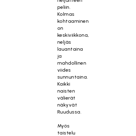
neljänteen
peliin.
Kolmas
kohtaaminen
on
keskiviikkona,
neljäs
lauantaina
ja
mahdollinen
viides
sunnuntaina.
Kaikki
naisten
välierät
näkyvät
Ruudussa.
Myös
taistelu