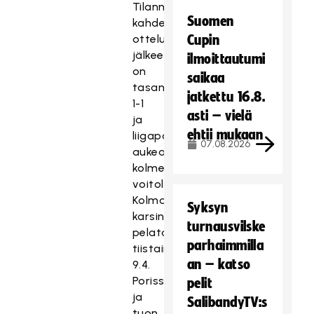
Tilanne
Suomen
kahden
ottelukierroksen
Cupin
jälkeen
ilmoittautumi
on
saikaa
tasan
jatkettu 16.8.
1-1
asti – vielä
ja
ehtii mukaan
liigapaikka
07.08.2026
aukeaa
kolmella
voitolla.
Kolmas
Syksyn
karsintaottelu
turnausvilske
pelataan
parhaimmilla
tiistaina
an – katso
9.4.
Porissa
pelit
ja
SalibandyTV:s
tuon