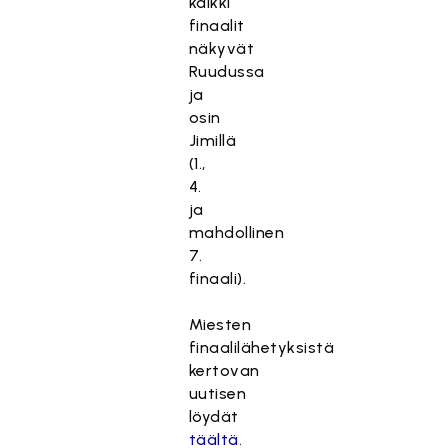
kaikki
finaalit
näkyvät
Ruudussa
ja
osin
Jimillä
(1.,
4.
ja
mahdollinen
7.
finaali).
Miesten
finaalilähetyksistä
kertovan
uutisen
löydät
täältä
.