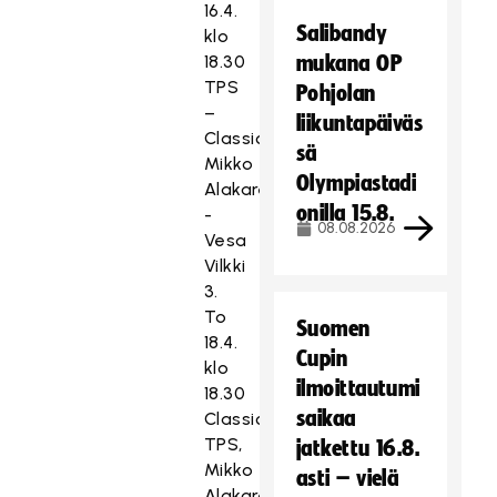
16.4.
Salibandy
klo
18.30
mukana OP
TPS
Pohjolan
–
liikuntapäiväs
Classic,
sä
Mikko
Olympiastadi
Alakare
onilla 15.8.
-
08.08.2026
Vesa
Vilkki
3.
To
Suomen
18.4.
Cupin
klo
ilmoittautumi
18.30
saikaa
Classic –
TPS,
jatkettu 16.8.
Mikko
asti – vielä
Alakare