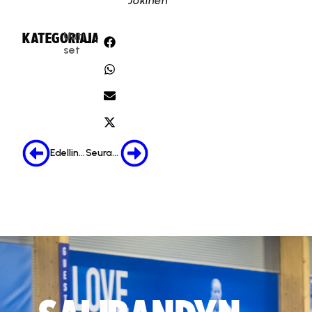
Jokinen
Uuti
KATEGORIA:
JAA:
set
Edellinen
Seuraava