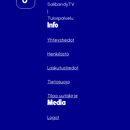
SalibandyTV
|
Tulospalvelu
Info
Yhteystiedot
Henkilöstö
Laskutustiedot
Tietosuoja
Tilaa uutiskirje
Media
Logot