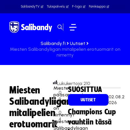
SalibandyTV
Tulospalvelu
F-liiga
Fanikauppa
Salibandy.fi
Uutiset
Miesten Salibandyliigan mitalipelien erotuomarit on
nimetty
Lukukertoja:
210
Miesten
Miesten
SUOSITTUA
0
pääsarjaerotuomarien
02.08.2
Salibandyliigan
9
UUTISET
johtoryhmä
026
.
on
mitalipelien
Champions Cup
0
nimennyt
4
vauhtiin tässä
miesten
erotuomarit
.
Salibandyliigan