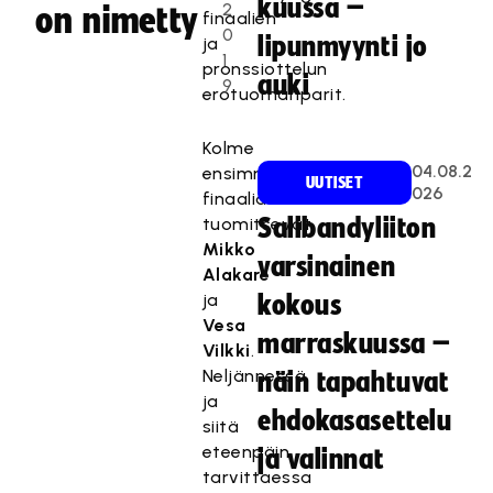
kuussa –
2
on nimetty
finaalien
0
lipunmyynti jo
ja
1
pronssiottelun
auki
9
erotuomariparit.
Kolme
04.08.2
ensimmäistä
UUTISET
026
finaalia
tuomitsevat
Salibandyliiton
Mikko
varsinainen
Alakare
ja
kokous
Vesa
marraskuussa –
Vilkki
.
Neljännessä
näin tapahtuvat
ja
ehdokasasettelu
siitä
eteenpäin
ja valinnat
tarvittaessa