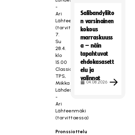
-
Salibandyliito
Ari
Lähteenmäki
n varsinainen
(tarvittaessa)
kokous
7.
marraskuuss
Su
a – näin
28.4.
tapahtuvat
klo
ehdokasasett
15.00
Classic –
elu ja
TPS,
valinnat
04.08.2026
Miikka
Lähdesmäki
-
Ari
Lähteenmäki
(tarvittaessa)
Pronssiottelu