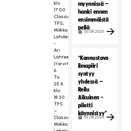
klo
myynnissä –
17.00
hanki ennen
Classic –
ensimmäistä
TPS,
peliä
Miikka
06.08.2026
Lähdesmäki
-
Ari
Lähteenmäki
“Kannustava
(tarvittaessa)
ilmapiiri
6.
syntyy
To
yhdessä –
25.4.
Reilu
klo
Aikuinen -
18.30
TPS
pilotti
–
käynnistyy”
Classic,
05.08.2026
Miikka
Lähdesmäki