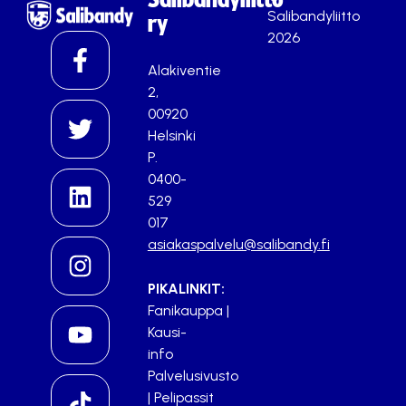
Salibandyliitto
ry
2026
Alakiventie
2,
00920
Helsinki
P.
0400-
529
017
asiakaspalvelu@salibandy.fi
PIKALINKIT:
Fanikauppa
|
Kausi-
info
Palvelusivusto
|
Pelipassit