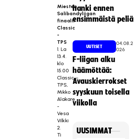
Miesten
hanki ennen
Salibandyliigan
ensimmäistä peliä
finaalit
Classic
-
TPS
04.08.2
UUTISET
1. La
026
13.4.
F-liigan alku
klo
häämöttää:
15.00
Classic –
Avauskierrokset
TPS,
syyskuun toisella
Mikko
Alakare
viikolla
-
Vesa
Vilkki
2.
UUSIMMAT
Ti