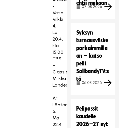
ehtii mukaan
-
07.08.2026
Vesa
Vilkki
4.
Syksyn
La
20.4.
turnausvilske
klo
parhaimmilla
15.00
an – katso
TPS
pelit
–
SalibandyTV:s
Classic,
Miikka
tä
06.08.2026
Lähdesmäki
-
Ari
Lähteenmäki
Pelipassit
5.
kaudelle
Ma
2026–27 nyt
22.4.