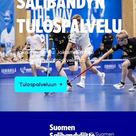
SALIBANDYN
TULOSPALVELU
Jokainen ottelu. Jokainen maali.
Salibandyn tulospalvelussa.
Tulospalveluun
Suomen
© Suomen
Salibandyliitto