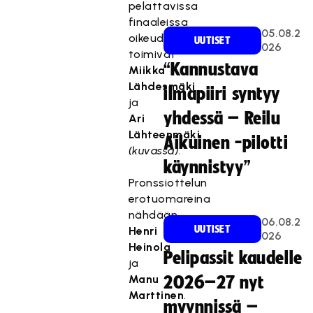
pelattavissa
finaaleissa
05.08.2
oikeudenjakajina
UUTISET
026
toimivat
“Kannustava
Miikka
Lähdesmäki
ilmapiiri syntyy
ja
yhdessä – Reilu
Ari
Lähteenmäki
Aikuinen -pilotti
(kuvassa)
.
käynnistyy”
Pronssiottelun
erotuomareina
nähdään
06.08.2
UUTISET
Henri
026
Heinola
Pelipassit kaudelle
ja
Manu
2026–27 nyt
Marttinen
.
myynnissä –