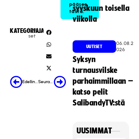
pääsee
syyskuun toisella
tästä.
viikolla
Uuti
KATEGORIA:
JAA:
set
06.08.2
UUTISET
026
Syksyn
turnausvilske
parhaimmillaan –
Edellinen
Seuraava
katso pelit
SalibandyTV:stä
UUSIMMAT