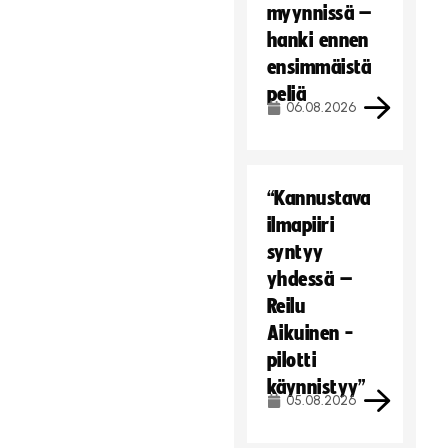
myynnissä –
hanki ennen
ensimmäistä
peliä
06.08.2026
“Kannustava
ilmapiiri
syntyy
yhdessä –
Reilu
Aikuinen -
pilotti
käynnistyy”
05.08.2026