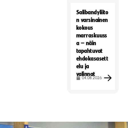
Salibandyliito
n varsinainen
kokous
marraskuuss
a – näin
tapahtuvat
ehdokasasett
elu ja
valinnat
04.08.2026