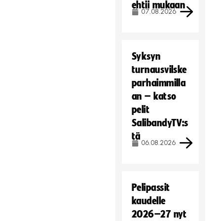
ehtii mukaan
07.08.2026
Syksyn
turnausvilske
parhaimmilla
an – katso
pelit
SalibandyTV:s
tä
06.08.2026
Pelipassit
kaudelle
2026–27 nyt