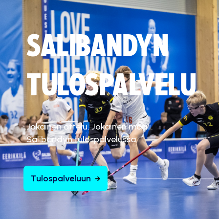
SALIBANDYN
TULOSPALVELU
Jokainen ottelu. Jokainen maali.
Salibandyn tulospalvelussa.
Tulospalveluun