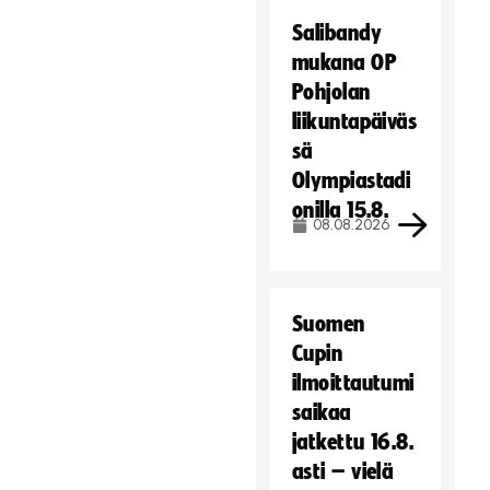
Salibandy
mukana OP
Pohjolan
liikuntapäiväs
sä
Olympiastadi
onilla 15.8.
08.08.2026
Suomen
Cupin
ilmoittautumi
saikaa
jatkettu 16.8.
asti – vielä