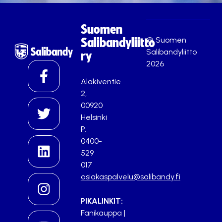
Suomen
© Suomen
Salibandyliitto
Salibandyliitto
ry
2026
Alakiventie
2,
00920
Helsinki
P.
0400-
529
017
asiakaspalvelu@salibandy.fi
PIKALINKIT:
Fanikauppa
|