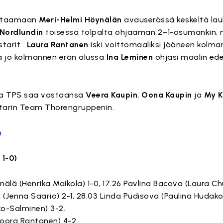
uittaamaan
Meri-Helmi Höynälän
avauserässä keskeltä l
 Nordlundin
toisessa tolpalta ohjaaman 2–1-osumankin, 
starit.
Laura Rantanen
iski voittomaaliksi jääneen kolm
a jo kolmannen erän alussa
Ina Leminen
ohjasi maalin ed
sa TPS saa vastaansa
Veera Kaupin
,
Oona Kaupin
ja
My K
tarin Team Thorengruppenin.
n
 1-0)
ynälä (Henrika Maikola) 1-0, 17.26 Pavlina Bacova (Laura Ch
nd (Jenna Saario) 2-1, 28.03 Linda Pudisova (Paulina Hudak
ko-Salminen) 3-2.
(Noora Rantanen) 4-2.