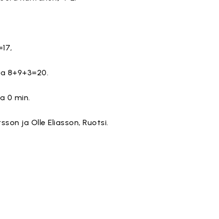
17,
va 8+9+3=20.
a 0 min.
son ja Olle Eliasson, Ruotsi.