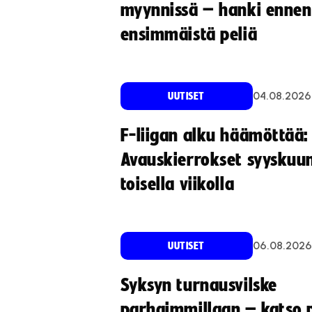
myynnissä – hanki ennen
ensimmäistä peliä
04.08.2026
UUTISET
F-liigan alku häämöttää:
Avauskierrokset syyskuu
toisella viikolla
06.08.2026
UUTISET
Syksyn turnausvilske
parhaimmillaan – katso p