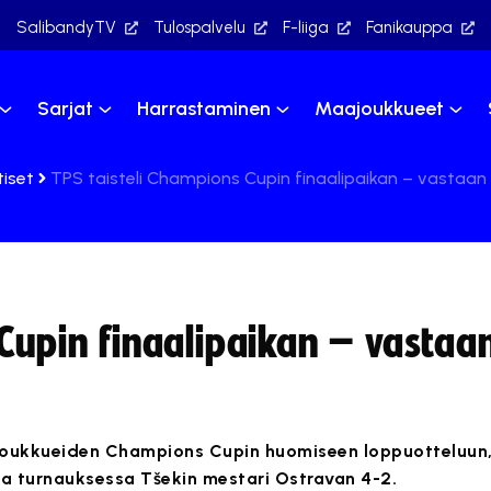
SalibandyTV
Tulospalvelu
F-liiga
Fanikauppa
Sarjat
Harrastaminen
Maajoukkueet
tiset
TPS taisteli Champions Cupin finaalipaikan – vastaan
Cupin finaalipaikan – vastaa
ajoukkueiden Champions Cupin huomiseen loppuotteluun,
a turnauksessa Tšekin mestari Ostravan 4-2.