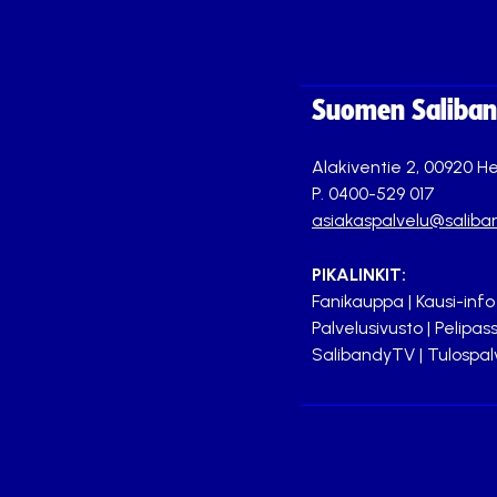
Suomen Saliband
Alakiventie 2, 00920 He
P. 0400-529 017
asiakaspalvelu@saliban
PIKALINKIT:
Fanikauppa
|
Kausi-info
Palvelusivusto
|
Pelipass
SalibandyTV
|
Tulospal