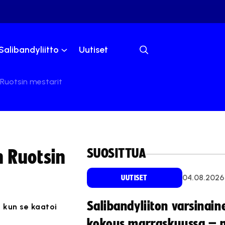
Salibandyliitto
Uutiset
 Ruotsin mestarit
SUOSITTUA
n Ruotsin
04.08.2026
UUTISET
Salibandyliiton varsinain
 kun se kaatoi
kokous marraskuussa – 