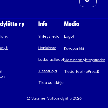
yliitto ry
Info
Media
lsinki
Yhteystiedot
Logot
dy.fi
Henkilöstö
Kuvapankki
Laskutustiedot
Viestinnän yhteystiedot
Tietosuoja
it
Tiedotteet (ePressi)
velu
Tilaa uutiskirje
© Suomen Salibandyliitto 2026