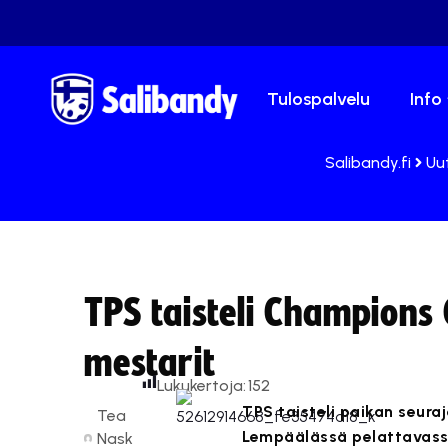
Tulospalvelu
Info
Salibandy.fi
Uu
TPS taisteli Champions 
mestarit
Lukukertoja:
152
TPS taisteli paikan seur
Tea
Lempäälässä pelattavass
Nask