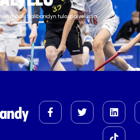
inen maali. Salibandyn tulospalvelussa.