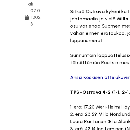
ali
07.0
Sitkeä Ostrava kykeni k
1.202
johtomaalin ja vielä
Milla
3
osuivat enää Suomen me
vähän ennen erätaukoa, j
loppunumerot.
Sunnuntain loppuottelus
tähdittämän Ruotsin mes
Anssi Koskisen ottelukuvii
TPS–Ostrava 4-2 (1-1, 2-1,
1. erä: 17.20 Meri-Helmi Hö
2. erä: 23.59 Milla Nordlu
Laura Rantanen (Ella Alan
3. erä: 43.14 Ina Leminen 