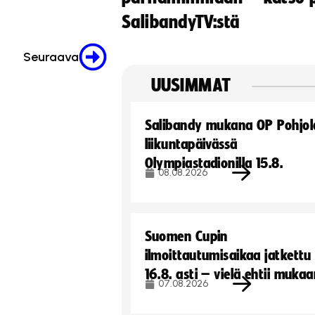
SalibandyTV:stä
Seuraava
UUSIMMAT
Salibandy mukana OP Pohjol
liikuntapäivässä
Olympiastadionilla 15.8.
08.08.2026
Suomen Cupin
ilmoittautumisaikaa jatkettu
16.8. asti – vielä ehtii muka
07.08.2026