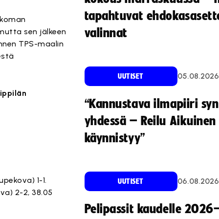
tapahtuvat ehdokasasette
aukoman
valinnat
mutta sen jälkeen
annen TPS-maalin
estä
05.08.2026
UUTISET
ippilän
“Kannustava ilmapiiri sy
yhdessä – Reilu Aikuinen 
käynnistyy”
upekova) 1-1.
06.08.2026
UUTISET
ova) 2-2, 38.05
Pelipassit kaudelle 2026