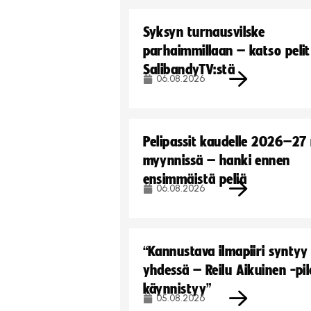
Syksyn turnausvilske
parhaimmillaan – katso pelit
SalibandyTV:stä
06.08.2026
Pelipassit kaudelle 2026–27
myynnissä – hanki ennen
ensimmäistä peliä
06.08.2026
“Kannustava ilmapiiri syntyy
yhdessä – Reilu Aikuinen -pil
käynnistyy”
05.08.2026