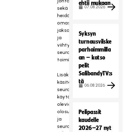
johtamisesta
ehtii mukaan
07.08.2026
sekä
heidän
omasta
jaksamisestaan
Syksyn
ja
turnausvilske
viihtymisestään
parhaimmilla
seuran
an – katso
toiminnassa.
pelit
SalibandyTV:s
Lisäksi
tä
käsitellään
06.08.2026
seuran
käytössä
olevia
olosuhteita
Pelipassit
ja
kaudelle
seuran
2026–27 nyt