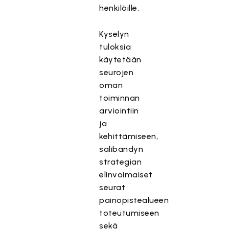
henkilöille.
Kyselyn
tuloksia
käytetään
seurojen
oman
toiminnan
arviointiin
ja
kehittämiseen,
salibandyn
strategian
elinvoimaiset
seurat
painopistealueen
toteutumiseen
sekä