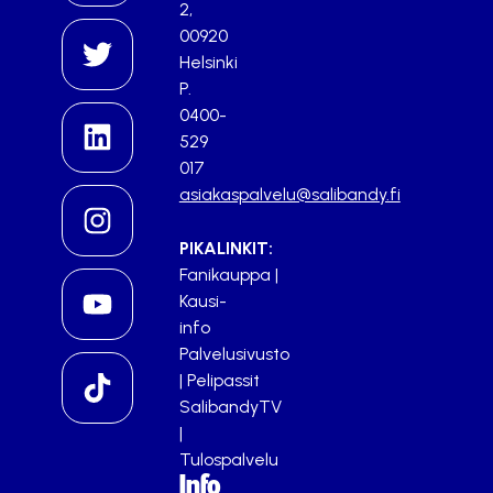
2,
00920
Helsinki
P.
0400-
529
017
asiakaspalvelu@salibandy.fi
PIKALINKIT:
Fanikauppa
|
Kausi-
info
Palvelusivusto
|
Pelipassit
SalibandyTV
|
Tulospalvelu
Info