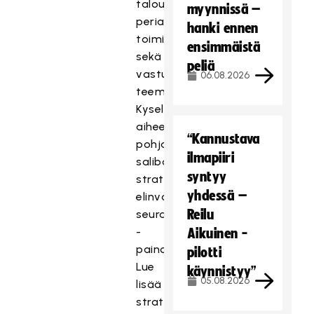
talouden
myynnissä –
periaatteita,
hanki ennen
toimintaympäristöä
ensimmäistä
sekä
peliä
vastuullisuuden
06.08.2026
teemoja.
Kyselyn
aiheet
“Kannustava
pohjautuvat
ilmapiiri
salibandyn
syntyy
strategian
yhdessä –
elinvoimaiset
Reilu
seurat
-
Aikuinen -
painopistealueeseen.
pilotti
Lue
käynnistyy”
05.08.2026
lisää
strategiasta