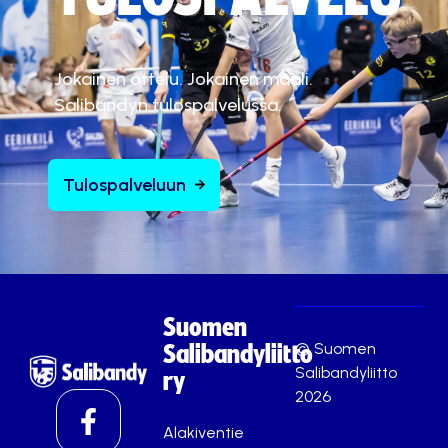
Jokainen ottelu. Jokainen maali.
Salibandyn tulospalvelussa.
Tulospalveluun
Suomen
© Suomen
Salibandyliitto
Salibandyliitto
ry
2026
Alakiventie