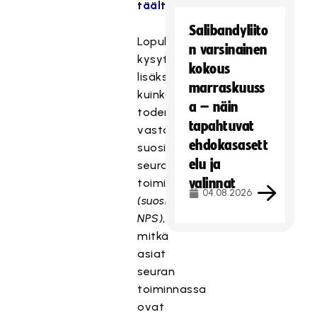
täältä
.
Salibandyliito
Lopuksi
n varsinainen
kysytään
kokous
lisäksi,
marraskuuss
kuinka
a – näin
todennäköisesti
tapahtuvat
vastaaja
ehdokasasett
suosittelisi
elu ja
seuran
valinnat
toimintaa
04.08.2026
(suositteluaste,
NPS)
,
mitkä
asiat
seuran
toiminnassa
ovat