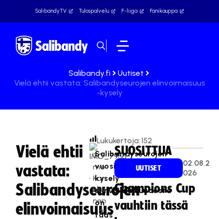
SalibandyTV
Tulospalvelu
F-liiga
Fanikauppa
Salibandy.fi
Uutiset
Vielä ehtii vastata: Salibandyseurojen elinvoimaisuus
-kysely
Lukukertoja:
152
Vielä ehtii
SUOSITTUA
Salibandyseurojen
Ti
02.08.2
vuosittainen
vastata:
mo
UUTISET
026
Kan
kysely
Salibandyseurojen
Champions Cup
kku
elinvoimaisuudesta
nen
on
vauhtiin tässä
elinvoimaisuus
2
taas