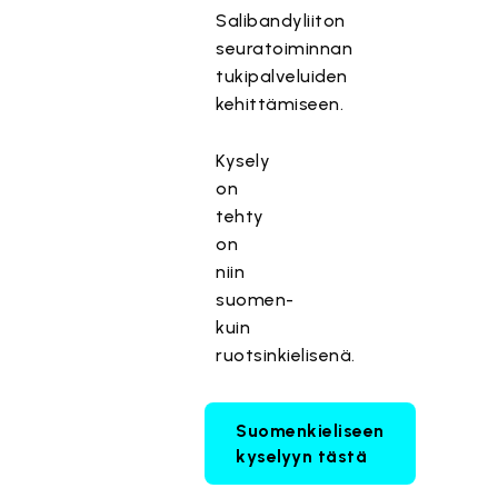
Salibandyliiton
seuratoiminnan
tukipalveluiden
kehittämiseen.
Kysely
on
tehty
on
niin
suomen-
kuin
ruotsinkielisenä.
Suomenkieliseen
kyselyyn tästä