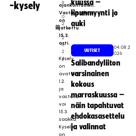
kuussa –
9
-kysely
ajankohtainen.
.
lipunmyynti jo
Vastausaikaa
0
on
auki
2
jatkettu
.
15.3.
2
asti.
0
04.08.2
UUTISET
2
026
Kysely
4
Salibandyliiton
on
varsinainen
avattiin
1.2.
kokous
ja
marraskuussa –
vastata
voi
näin tapahtuvat
15.3.
ehdokasasettelu
saakka.
ja valinnat
Kysely
on