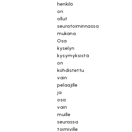
henkilö
on
ollut
seuratoiminnassa
mukana.
Osa
kyselyn
kysymyksistä
on
kohdistettu
vain
pelaajille
ja
osa
vain
muille
seurassa
toimiville