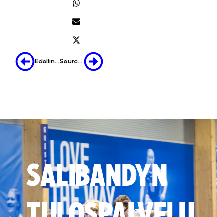
Edellinen
Seuraava
SALIBANDYN
TULOSPALVELU