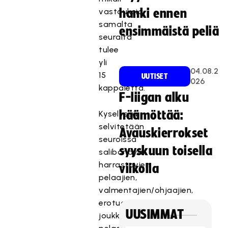
vastauksia
hanki ennen
samalta
ensimmäistä peliä
seuralta
tulee
yli
04.08.2
15
UUTISET
026
kappaletta.
F-liigan alku
häämöttää:
Kyselyssä
selvitetään
Avauskierrokset
seuroissa
syyskuun toisella
salibandya
harrastavien
viikolla
pelaajien,
valmentajien/ohjaajien,
erotuomareiden,
UUSIMMAT
joukkueenjohtotiimin,