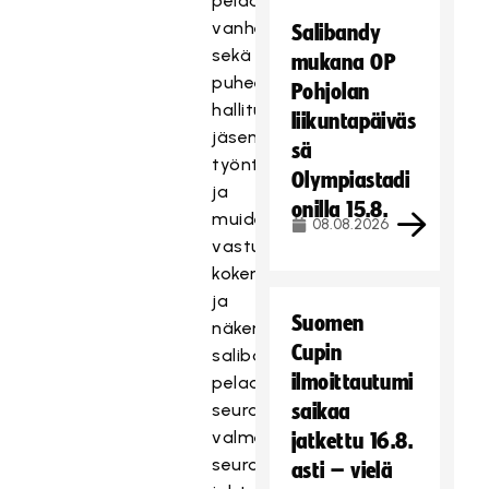
pelaajien
vanhempien
Salibandy
sekä
mukana OP
puheenjohtajien,
Pohjolan
hallituksen
liikuntapäiväs
jäsenten,
sä
työntekijöiden
Olympiastadi
ja
onilla 15.8.
muiden
08.08.2026
vastuuhenkilöiden
kokemuksia
ja
Suomen
näkemyksiä
Cupin
salibandyn
ilmoittautumi
pelaamisesta
seurassa,
saikaa
valmennuksesta,
jatkettu 16.8.
seuran
asti – vielä