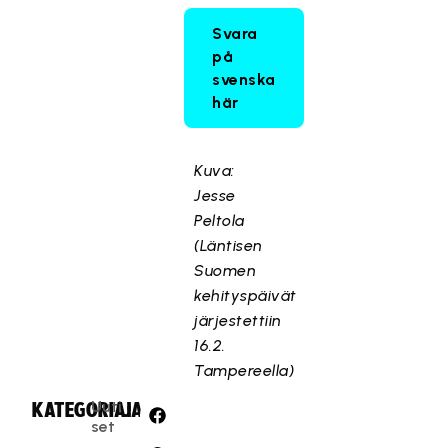
Svara
på
svenska
här
Kuva:
Jesse
Peltola
(Läntisen
Suomen
kehityspäivät
järjestettiin
16.2.
Tampereella)
Uuti
KATEGORIA:
JAA:
set