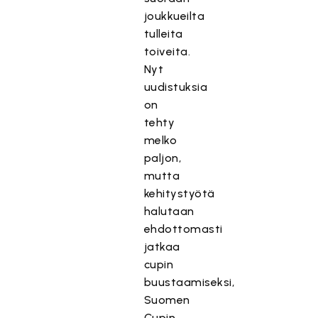
joukkueilta
tulleita
toiveita.
Nyt
uudistuksia
on
tehty
melko
paljon,
mutta
kehitystyötä
halutaan
ehdottomasti
jatkaa
cupin
buustaamiseksi,
Suomen
Cupin