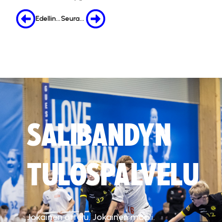
Edellinen
Seuraava
SALIBANDYN
TULOSPALVELU
Jokainen ottelu. Jokainen maali.