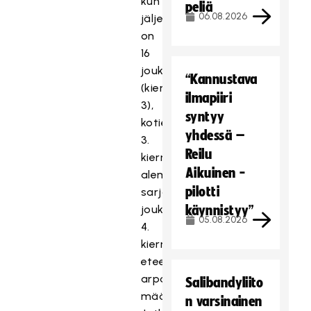
kun
peliä
06.08.2026
jäljellä
on
16
joukkuetta
“Kannustava
(kierros
ilmapiiri
3),
syntyy
kotietu
yhdessä –
3.
Reilu
kierroksella
Aikuinen -
alemman
pilotti
sarjatason
joukkueella,
käynnistyy”
05.08.2026
4.
kierroksesta
eteenpäin
arpa
Salibandyliito
määrittää
n varsinainen