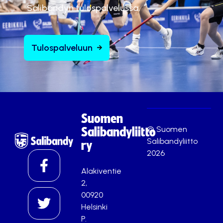
Salibandyn tulospalvelussa.
Tulospalveluun
Suomen
© Suomen
Salibandyliitto
Salibandyliitto
ry
2026
Alakiventie
2,
00920
Helsinki
P.