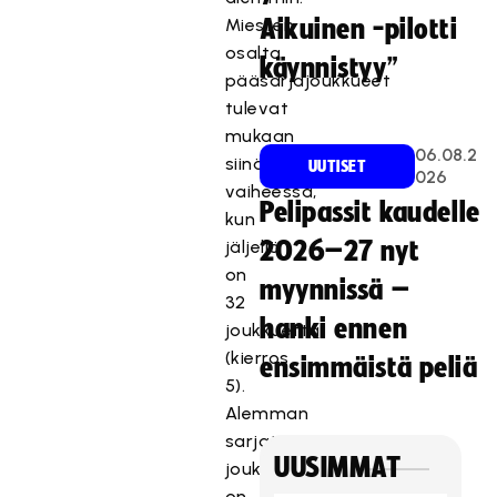
Miesten
Aikuinen -pilotti
osalta
käynnistyy”
pääsarjajoukkueet
tulevat
mukaan
06.08.2
siinä
UUTISET
026
vaiheessa,
Pelipassit kaudelle
kun
jäljellä
2026–27 nyt
on
myynnissä –
32
hanki ennen
joukkuetta
(kierros
ensimmäistä peliä
5).
Alemman
sarjatason
UUSIMMAT
joukkueella
on