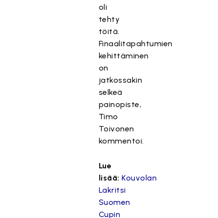
oli
tehty
töitä.
Finaalitapahtumien
kehittäminen
on
jatkossakin
selkeä
painopiste,
Timo
Toivonen
kommentoi.
Lue
lisää:
Kouvolan
Lakritsi
Suomen
Cupin