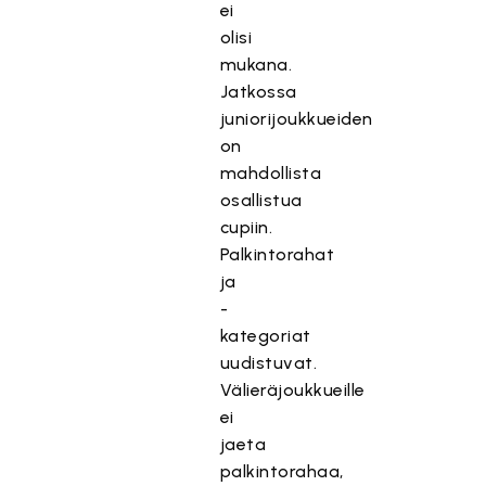
ei
olisi
mukana.
Jatkossa
juniorijoukkueiden
on
mahdollista
osallistua
cupiin.
Palkintorahat
ja
-
kategoriat
uudistuvat.
Välieräjoukkueille
ei
jaeta
palkintorahaa,