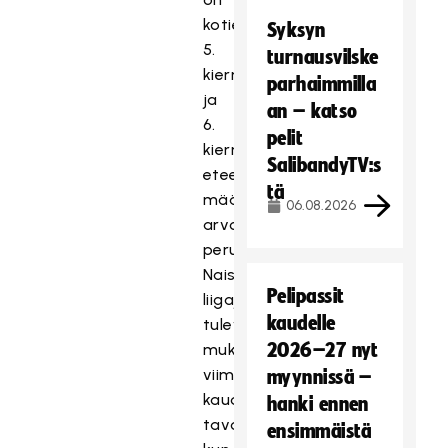
kotietu
Syksyn
5.
turnausvilske
kierroksella,
parhaimmilla
ja
an – katso
6.
pelit
kierroksesta
SalibandyTV:s
eteenpäin
tä
määräytyy
06.08.2026
arvonnan
perusteella.
Naisissa
Pelipassit
liigajoukkueet
kaudelle
tulevat
2026–27 nyt
mukaan
viime
myynnissä –
kauden
hanki ennen
tavoin,
ensimmäistä