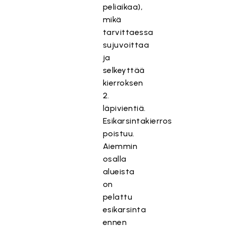
peliaikaa),
mikä
tarvittaessa
sujuvoittaa
ja
selkeyttää
kierroksen
2.
läpivientiä.
Esikarsintakierros
poistuu.
Aiemmin
osalla
alueista
on
pelattu
esikarsinta
ennen