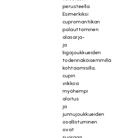
perusteella.
Esimerkiksi
cupromantiikan
palauttaminen
alasarja-
ja
liigajoukkueiden
todennäköisemmillä
kohtaamisilla,
cupin
viikkoa
myöhempi
aloitus
ja
junnujoukkueiden
osallistuminen
ovat
suoraan