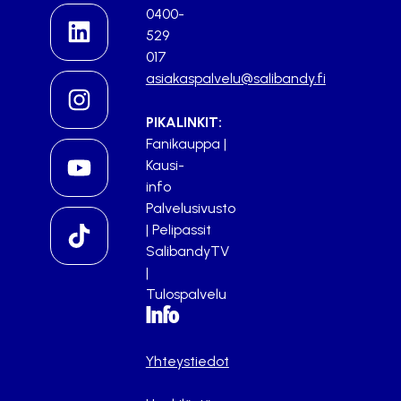
0400-
529
017
asiakaspalvelu@salibandy.fi
PIKALINKIT:
Fanikauppa
|
Kausi-
info
Palvelusivusto
|
Pelipassit
SalibandyTV
|
Tulospalvelu
Info
Yhteystiedot