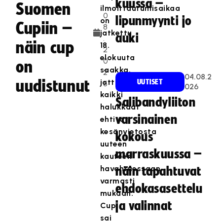
kuussa –
.
Suomen
ilmoittautumisaikaa
0
lipunmyynti jo
on
Cupiin –
8
jatkettu
auki
.
näin cup
18.
2
elokuuta
0
on
saakka,
2
04.08.2
uudistunut
jotta
UUTISET
5
026
kaikki
Salibandyliiton
halukkaat
varsinainen
ehtivät
kesänvietosta
kokous
uuteen
marraskuussa –
kauteen
havahtuessaan
näin tapahtuvat
varmasti
ehdokasasettelu
mukaan.
ja valinnat
Cup
sai