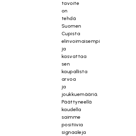
tavoite
on
tehdä
Suomen
Cupista
elinvoimaisempi
ja
kasvattaa
sen
kaupallista
arvoa
ja
joukkuemääriä.
Päättyneellä
kaudella
saimme
positiivia
signaaleja