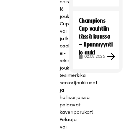
naisissa
16
joukkuetta.
Champions
Cupiin
Cup vauhtiin
voi
tässä kuussa
jatkossa
– lipunmyynti
osallistua
jo auki
ei-
02.08.2026
rekisteröityneellä
joukkueella
(esimerkiksi
seniorijoukkueet
ja
hallisarjoissa
pelaavat
kaveriporukat).
Pelaaja
voi