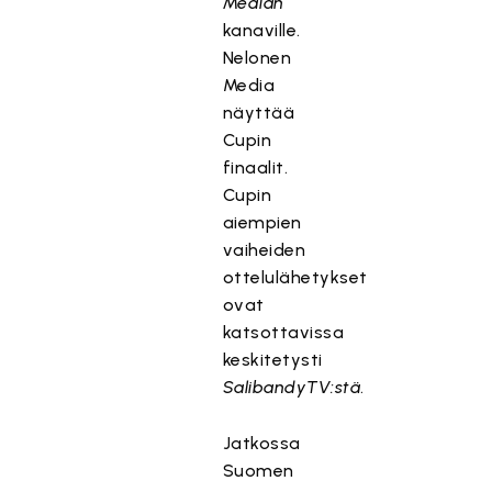
Median
kanaville.
Nelonen
Media
näyttää
Cupin
finaalit.
Cupin
aiempien
vaiheiden
ottelulähetykset
ovat
katsottavissa
keskitetysti
SalibandyTV:stä
.
Jatkossa
Suomen