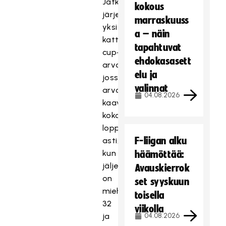
Jatkossa
kokous
järjestetään
marraskuuss
yksi
a – näin
kattava
tapahtuvat
cup-
ehdokasasett
arvontalähetys,
elu ja
jossa
valinnat
arvotaan
04.08.2026
kaavio
kokonaan
loppuun
F-liigan alku
asti,
kun
häämöttää:
jäljellä
Avauskierrok
on
set syyskuun
miehissä
toisella
32
viikolla
ja
04.08.2026