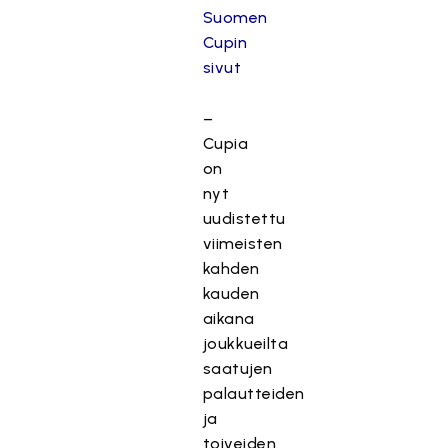
Suomen
Cupin
sivut
–
Cupia
on
nyt
uudistettu
viimeisten
kahden
kauden
aikana
joukkueilta
saatujen
palautteiden
ja
toiveiden