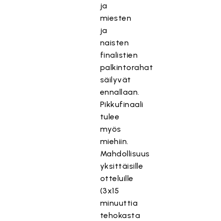
ja
miesten
ja
naisten
finalistien
palkintorahat
säilyvät
ennallaan.
Pikkufinaali
tulee
myös
miehiin.
Mahdollisuus
yksittäisille
otteluille
(3x15
minuuttia
tehokasta