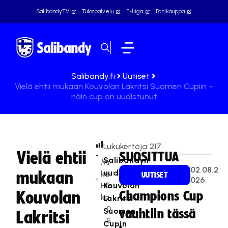
SalibandyTV
Tulospalvelu
F-liiga
Fanikauppa
Salibandy.fi
Uutiset
Vielä ehtii mukaan Kouvolan Lakritsi Suomen Cupiin –
näin cup on uudistunut
Lukukertoja:
217
Vielä ehtii
SUOSITTUA
Salibandyn
Mi
02.08.2
uudistuneen
mukaan
ka
UUTISET
026
Hils
Kouvolan
Kouvolan
Champions Cup
ka
Lakritsi
0
Suomen
vauhtiin tässä
Lakritsi
5
Cupin