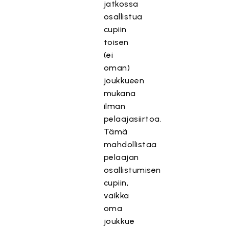
jatkossa
osallistua
cupiin
toisen
(ei
oman)
joukkueen
mukana
ilman
pelaajasiirtoa.
Tämä
mahdollistaa
pelaajan
osallistumisen
cupiin,
vaikka
oma
joukkue