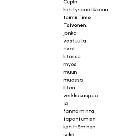
Cupin
kehityspäällikkönä
toimii
Timo
Toivonen
,
jonka
vastuulla
ovat
liitossa
myös
muun
muassa
liiton
verkkokauppa
ja
fanitoiminta,
tapahtumien
kehittäminen
sekä