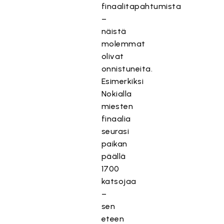
finaalitapahtumista
–
näistä
molemmat
olivat
onnistuneita.
Esimerkiksi
Nokialla
miesten
finaalia
seurasi
paikan
päällä
1700
katsojaa
–
sen
eteen