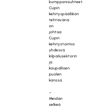
kumppanisuhteet.
Cupin
kehityspäällikön
tehtävänä
on
johtaa
Cupin
kehitystoimia
yhdessä
kilpailusektorin
ja
kaupallisen
puolen
kanssa.
–
Meidän
selkeä