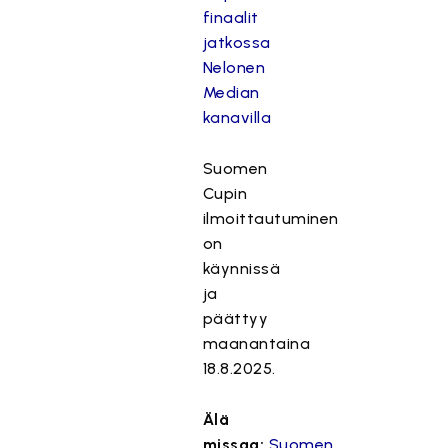
finaalit
jatkossa
Nelonen
Median
kanavilla
Suomen
Cupin
ilmoittautuminen
on
käynnissä
ja
päättyy
maanantaina
18.8.2025.
Älä
missaa:
Suomen