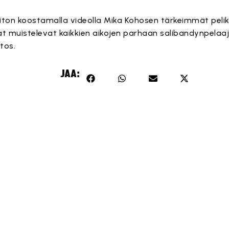
iiton koostamalla videolla Mika Kohosen tärkeimmät pelik
t muistelevat kaikkien aikojen parhaan salibandynpelaaj
tos.
Tämä sisältö on estetty, koska se vaatii markkinointievästei
JAA:
Hyväksy markkinointievästeet