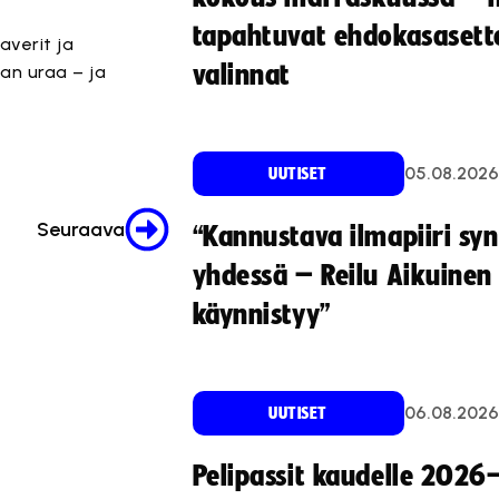
tapahtuvat ehdokasasette
averit ja
valinnat
an uraa – ja
tä.
05.08.2026
UUTISET
Seuraava
“Kannustava ilmapiiri sy
yhdessä – Reilu Aikuinen 
käynnistyy”
06.08.2026
UUTISET
Pelipassit kaudelle 2026