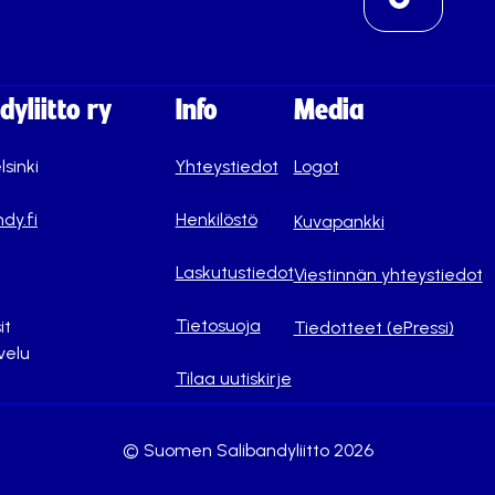
yliitto ry
Info
Media
lsinki
Yhteystiedot
Logot
dy.fi
Henkilöstö
Kuvapankki
Laskutustiedot
Viestinnän yhteystiedot
Tietosuoja
it
Tiedotteet (ePressi)
velu
Tilaa uutiskirje
© Suomen Salibandyliitto 2026