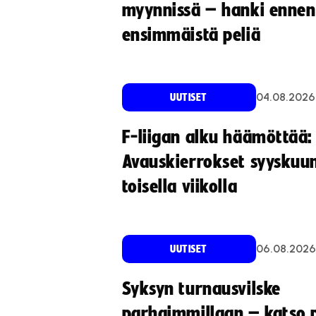
myynnissä – hanki ennen
ensimmäistä peliä
04.08.2026
UUTISET
F-liigan alku häämöttää:
Avauskierrokset syyskuu
toisella viikolla
06.08.2026
UUTISET
Syksyn turnausvilske
parhaimmillaan – katso p