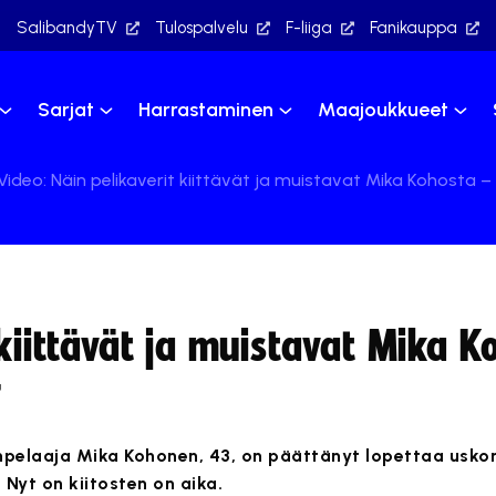
SalibandyTV
Tulospalvelu
F-liiga
Fanikauppa
Sarjat
Harrastaminen
Maajoukkueet
Video: Näin pelikaverit kiittävät ja muistavat Mika Kohosta –
 kiittävät ja muistavat Mika K
”
npelaaja Mika Kohonen, 43, on päättänyt lopettaa us
 Nyt on kiitosten on aika.