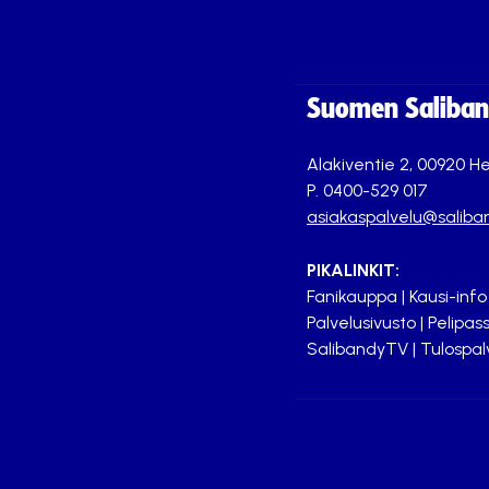
Suomen Saliband
Alakiventie 2, 00920 He
P. 0400-529 017
asiakaspalvelu@saliban
PIKALINKIT:
Fanikauppa
|
Kausi-info
Palvelusivusto
|
Pelipass
SalibandyTV
|
Tulospal