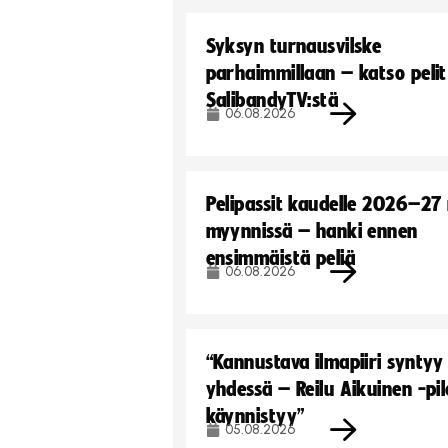
Syksyn turnausvilske
parhaimmillaan – katso pelit
SalibandyTV:stä
06.08.2026
Pelipassit kaudelle 2026–27
myynnissä – hanki ennen
ensimmäistä peliä
06.08.2026
“Kannustava ilmapiiri syntyy
yhdessä – Reilu Aikuinen -pil
käynnistyy”
05.08.2026