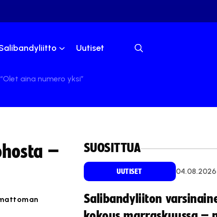
Salibandyliitto
Uutiset
 “Olet aina numero yksi”
SUOSITTUA
ohosta –
04.08.2026
UUTISET
Salibandyliiton varsinain
komattoman
kokous marraskuussa – 