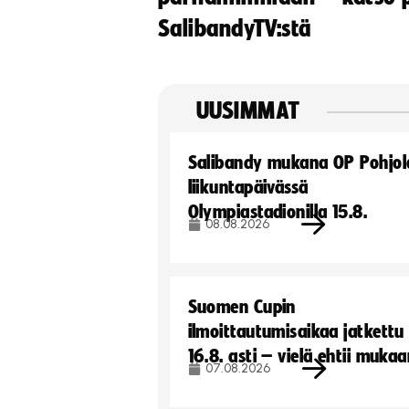
SalibandyTV:stä
UUSIMMAT
Salibandy mukana OP Pohjol
liikuntapäivässä
Olympiastadionilla 15.8.
08.08.2026
Suomen Cupin
ilmoittautumisaikaa jatkettu
16.8. asti – vielä ehtii muka
07.08.2026