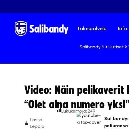
Tulospalvelu
Info
Salibandy.fi
Uutiset
Video: Näin pelikaverit
“Olet aina numero yksi
Lukukertoja:
249
Salibandy
Lasse
peliuransa.
Lepola