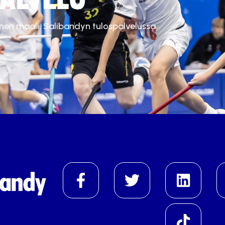
inen maali. Salibandyn tulospalvelussa.