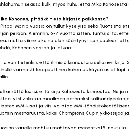
uhlahumun seassa kulki myös huhu, että Mika Kohosesta on 
ika Kohonen, pitääkö tieto kirjasta paikkansa?
 Pitää. Monia vuosia on tullut kyselyitä sekä Ruotsista 
irjan perään. Aiemmin, 6-7 vuotta sitten, tuntui siltä, ett
dea, mutta viime aikoina olen kääntynyt sen puoleen, että 
ehdä, Kohonen vastaa ja jatkaa:
 Toivon tietenkin, että ihmisiä kiinnostaisi sellainen kirja. 
inulle varmasti terapeuttinen kokemus käydä asiat läpi j
liin.
ieltämättä luulisi, että kirja Kohosesta kiinnostaa. Neljä
ultaa, viisi valintaa maailman parhaaksi salibandypelaaja
iesten MM-kisat ja viisi valintaa MM-tähdistökentälliseen.
uotsin mestaruutta, kaksi Champions Cupin ykkössijaa ja 
uosien varrelle mahtuu mahtavaa menestystä, nousuja ja