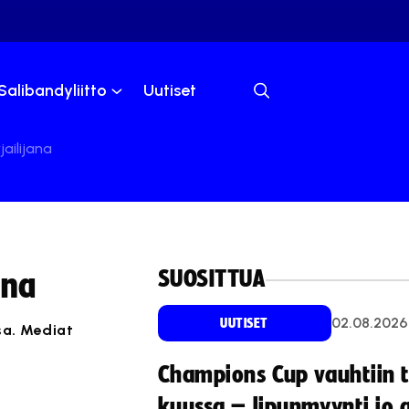
Salibandyliitto
Uutiset
jailijana
SUOSITTUA
ana
02.08.2026
UUTISET
sa. Mediat
Champions Cup vauhtiin 
kuussa – lipunmyynti jo 