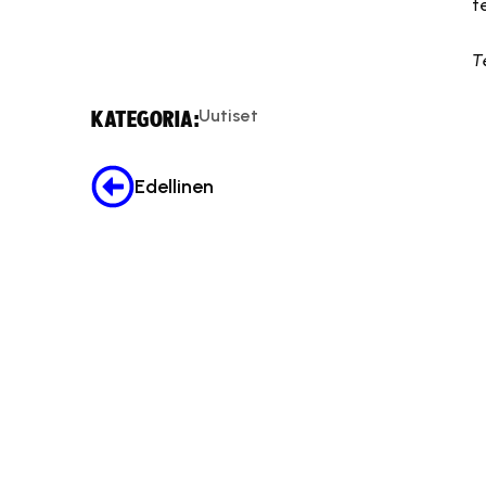
t
T
Uutiset
KATEGORIA:
Edellinen