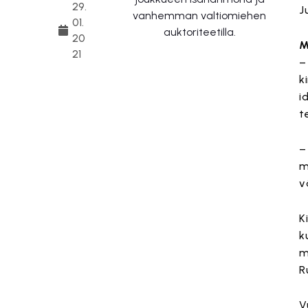
29.
J
01.
20
M
21
–
k
i
t
–
m
vä
K
k
m
R
V