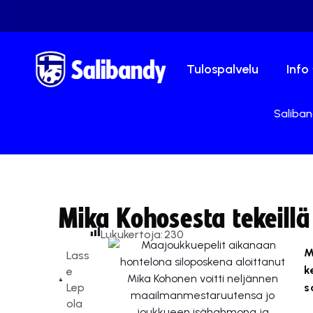
Tulospalvelu
Info
Saliban
Mika Kohosesta tekeillä 
Lukukertoja:
230
M
Lass
k
e
Lep
s
ola