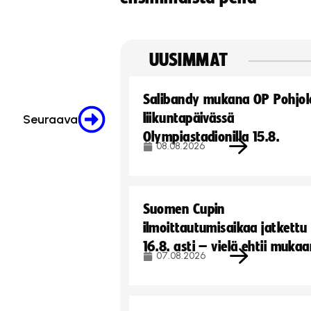
UUSIMMAT
Salibandy mukana OP Pohjol
liikuntapäivässä
Seuraava
Olympiastadionilla 15.8.
08.08.2026
Suomen Cupin
ilmoittautumisaikaa jatkettu
16.8. asti – vielä ehtii muka
07.08.2026