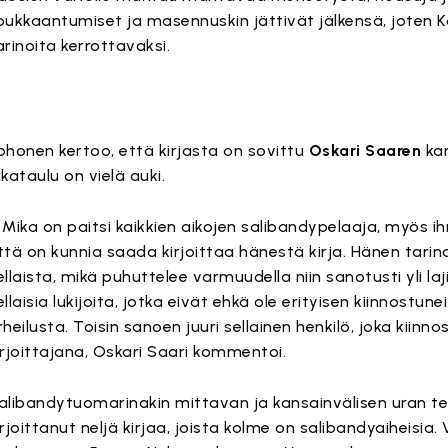
oukkaantumiset ja masennuskin jättivät jälkensä, joten K
arinoita kerrottavaksi.
ohonen kertoo, että kirjasta on sovittu
Oskari Saaren
kan
ikataulu on vielä auki.
 Mika on paitsi kaikkien aikojen salibandypelaaja, myös ih
ttä on kunnia saada kirjoittaa hänestä kirja. Hänen tari
ellaista, mikä puhuttelee varmuudella niin sanotusti yli la
ellaisia lukijoita, jotka eivät ehkä ole erityisen kiinnostun
rheilusta. Toisin sanoen juuri sellainen henkilö, joka kiinno
irjoittajana, Oskari Saari kommentoi.
alibandytuomarinakin mittavan ja kansainvälisen uran t
irjoittanut neljä kirjaa, joista kolme on salibandyaiheisia