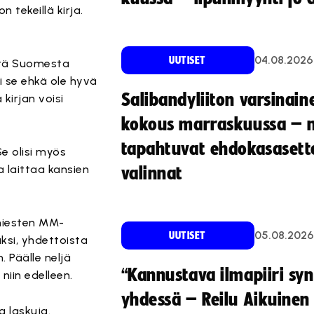
tekeillä kirja.
04.08.2026
UUTISET
että Suomesta
ei se ehkä ole hyvä
Salibandyliiton varsinain
kirjan voisi
kokous marraskuussa – 
tapahtuvat ehdokasasette
Se olisi myös
a laittaa kansien
valinnat
 miesten MM-
05.08.2026
UUTISET
ksi, yhdettoista
 Päälle neljä
“Kannustava ilmapiiri sy
niin edelleen.
yhdessä – Reilu Aikuinen 
 laskuja.