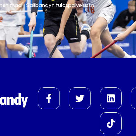
inen maali. Salibandyn tulospalvelussa.