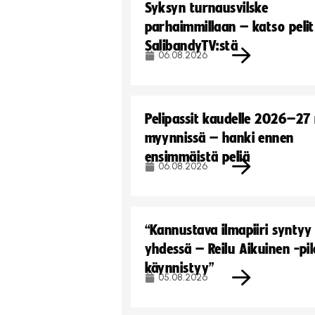
Syksyn turnausvilske
parhaimmillaan – katso pelit
SalibandyTV:stä
06.08.2026
Pelipassit kaudelle 2026–27
myynnissä – hanki ennen
ensimmäistä peliä
06.08.2026
“Kannustava ilmapiiri syntyy
yhdessä – Reilu Aikuinen -pil
käynnistyy”
05.08.2026