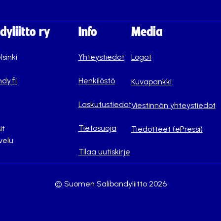
yliitto ry
Info
Media
lsinki
Yhteystiedot
Logot
dy.fi
Henkilöstö
Kuvapankki
Laskutustiedot
Viestinnän yhteystiedot
Tietosuoja
it
Tiedotteet (ePressi)
velu
Tilaa uutiskirje
© Suomen Salibandyliitto 2026