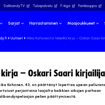
SalibandyTV
Tulospalvelu
F-liiga
Fanikauppa
Sarjat
Harrastaminen
Maajoukkueet
dy.fi
Uutiset
Mika Kohosesta tekeillä kirja – Oskari Saari kir
kirja – Oskari Saari kirjailij
ika Kohonen, 43, on päättänyt lopettaa upean peliuran
ertoivat perjantaina laajalta kaikkien aikojen parhaan
alibandynpelaajan pelien päättymisestä.