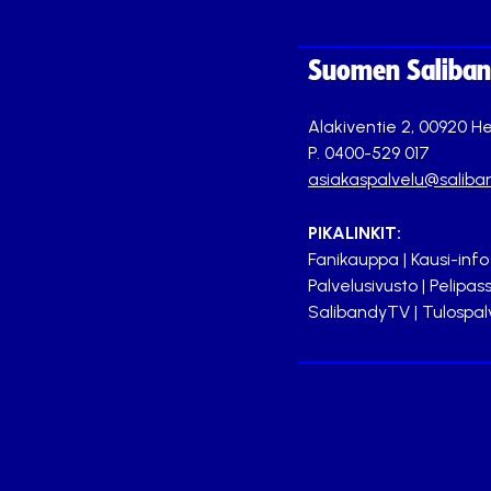
Suomen Saliband
Alakiventie 2, 00920 He
P. 0400-529 017
asiakaspalvelu@saliban
PIKALINKIT:
Fanikauppa
|
Kausi-info
Palvelusivusto
|
Pelipass
SalibandyTV
|
Tulospal