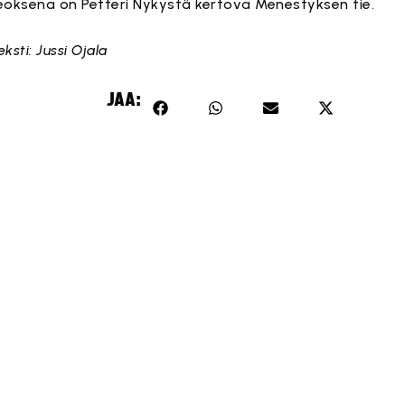
eoksena on Petteri Nykystä kertova Menestyksen tie.
eksti: Jussi Ojala
JAA: