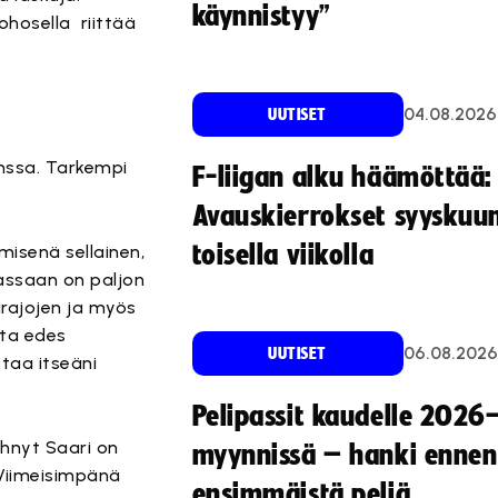
käynnistyy”
ohosella riittää
04.08.2026
UUTISET
ssa. Tarkempi
F-liigan alku häämöttää:
Avauskierrokset syyskuu
toisella viikolla
misenä sellainen,
nassaan on paljon
jirajojen ja myös
eita edes
06.08.2026
UUTISET
staa itseäni
Pelipassit kaudelle 2026
ehnyt Saari on
myynnissä – hanki ennen
. Viimeisimpänä
ensimmäistä peliä