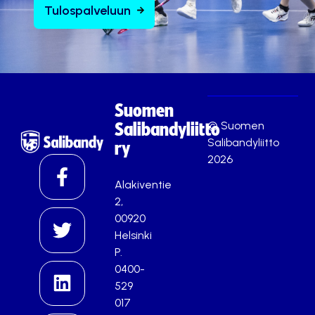
Tulospalveluun
Suomen
© Suomen
Salibandyliitto
Salibandyliitto
ry
2026
Alakiventie
2,
00920
Helsinki
P.
0400-
529
017