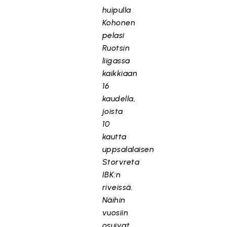
huipulla
Kohonen
pelasi
Ruotsin
liigassa
kaikkiaan
16
kaudella,
joista
10
kautta
uppsalalaisen
Storvreta
IBK:n
riveissä.
Näihin
vuosiin
osuivat