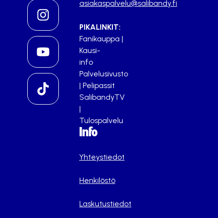
asiakaspalvelu@salibandy.fi
PIKALINKIT:
Fanikauppa
|
Kausi-
info
Palvelusivusto
|
Pelipassit
SalibandyTV
|
Tulospalvelu
Info
Yhteystiedot
Henkilöstö
Laskutustiedot