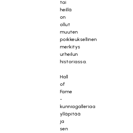
tai
heillä
on
ollut
muuten
poikkeuksellinen
merkitys
urheilun
historiassa.
Hall
of
Fame
-
kunniagalleriaa
ylläpitää
ja
sen