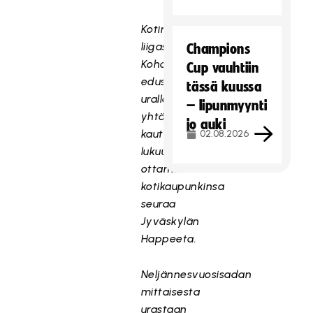
Kotimaan
liigassa
Champions
Kohonen
Cup vauhtiin
edusti
tässä kuussa
urallaan
– lipunmyynti
yhtä
jo auki
kautta
02.08.2026
lukuun
ottamatta
kotikaupunkinsa
seuraa
Jyväskylän
Happeeta.
Neljännesvuosisadan
mittaisesta
urastaan