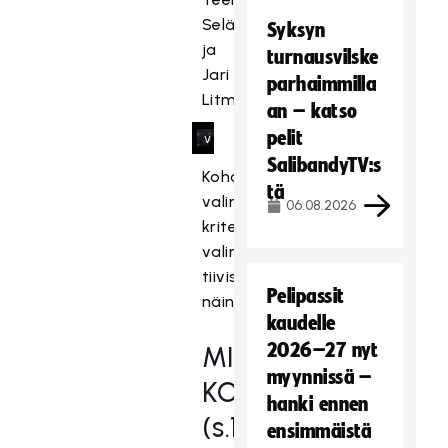
o
Selänne
s
Syksyn
k
ja
turnausvilske
a
Jari
parhaimmilla
s
Litmanen.
an – katso
e
pelit
v
a
SalibandyTV:s
Kohosen
a
tä
valinnan
06.08.2026
t
kriteerit
ii
valintaraati
m
tiivistää
a
Pelipassit
r
näin:
kaudelle
k
k
2026–27 nyt
MIKA
i
myynnissä –
KOHONEN
n
hanki ennen
o
(s.1977)
ensimmäistä
i