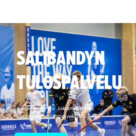
SALIBANDYN
TULOSPALVELU
Jokainen ottelu. Jokainen maali.
Salibandyn tulospalvelussa.