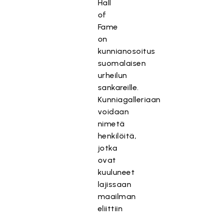
Hall
of
Fame
on
kunnianosoitus
suomalaisen
urheilun
sankareille.
Kunniagalleriaan
voidaan
nimetä
henkilöitä,
jotka
ovat
kuuluneet
lajissaan
maailman
eliittiin