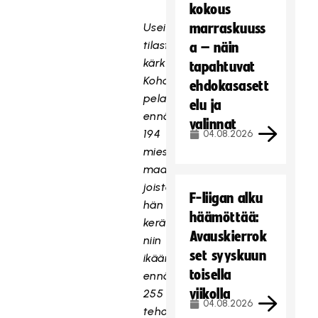
kokous
Useiden
marraskuuss
tilastojen
a – näin
kärkimies
tapahtuvat
Kohonen
ehdokasasett
pelasi
elu ja
ennätykselliset
valinnat
194
04.08.2026
miesten
maaottelua,
joista
F-liigan alku
hän
häämöttää:
keräsi
Avauskierrok
niin
set syyskuun
ikään
toisella
ennätykselliset
viikolla
255
04.08.2026
tehopistettä.