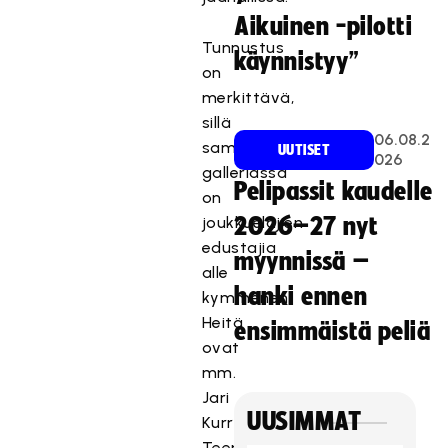
ä
Aikuinen -pilotti
s
Tunnustus
käynnistyy”
i
on
s
merkittävä,
ä
sillä
l
06.08.2
samaisessa
t
UUTISET
026
galleriassa
ö
Pelipassit kaudelle
o
on
n
joukkuelajien
2026–27 nyt
e
edustajia
myynnissä –
s
alle
t
hanki ennen
kymmenen.
e
Heitä
ensimmäistä peliä
t
ovat
t
mm.
y
Jari
,
UUSIMMAT
Kurri,
k
Teemu