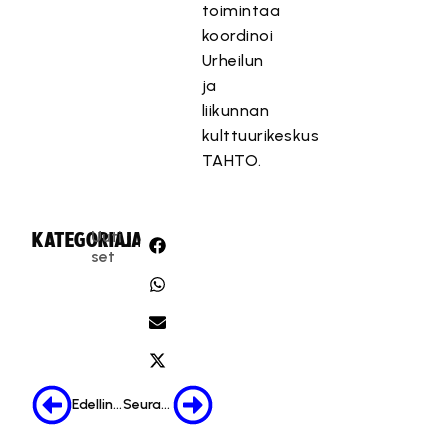
toimintaa
koordinoi
Urheilun
ja
liikunnan
kulttuurikeskus
TAHTO.
Uuti
KATEGORIA:
JAA:
set
Edellinen
Seuraava