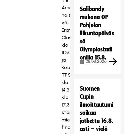
Yle
Areenassa
Salibandy
naisten
mukana OP
välierät
Pohjolan
EräViikingit–
liikuntapäiväs
Classic
sä
klo
Olympiastadi
11.30
onilla 15.8.
ja
08.08.2026
Koovee–
TPS
klo
Suomen
14.30.
Cupin
Klo
ilmoittautumi
17.30
starttaava
saikaa
miesten
jatkettu 16.8.
finaali
asti – vielä