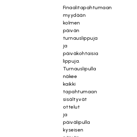
Finaalitapahtumaan
myydään
kolmen
päivän
turnauslippuja
ja
päiväkohtaisia
lippuja.
Turnauslipulla
näkee
kaikki
tapahtumaan
sisältyvät
ottelut
ja
päivälipulla
kyseisen