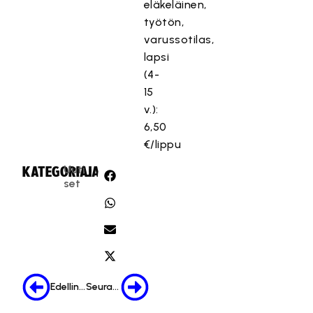
eläkeläinen,
työtön,
varussotilas,
lapsi
(4-
15
v.):
6,50
€/lippu
Uuti
KATEGORIA:
JAA:
set
Edellinen
Seuraava