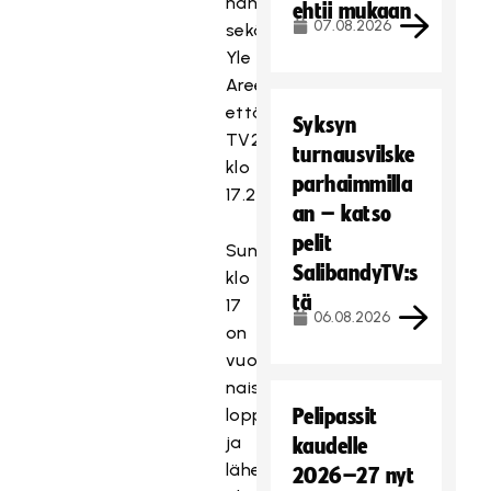
nähdään
ehtii mukaan
07.08.2026
sekä
Yle
Areenassa
että
Syksyn
TV2:ssa
turnausvilske
klo
parhaimmilla
17.20.
an – katso
pelit
Sunnuntaina
SalibandyTV:s
klo
tä
17
06.08.2026
on
vuorossa
naisten
loppuottelu,
Pelipassit
ja
kaudelle
lähetys
2026–27 nyt