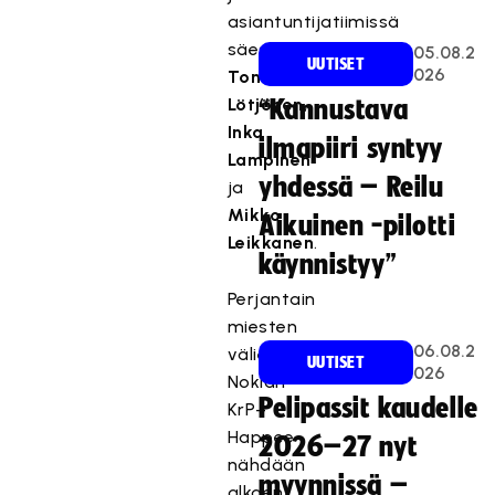
asiantuntijatiimissä
säestävät
05.08.2
UUTISET
026
Toni
Lötjönen
,
“Kannustava
Inka
ilmapiiri syntyy
Lampinen
yhdessä – Reilu
ja
Mikko
Aikuinen -pilotti
Leikkanen
.
käynnistyy”
Perjantain
miesten
06.08.2
välieristä
UUTISET
026
Nokian
Pelipassit kaudelle
KrP–
Happee
2026–27 nyt
nähdään
myynnissä –
alkaen