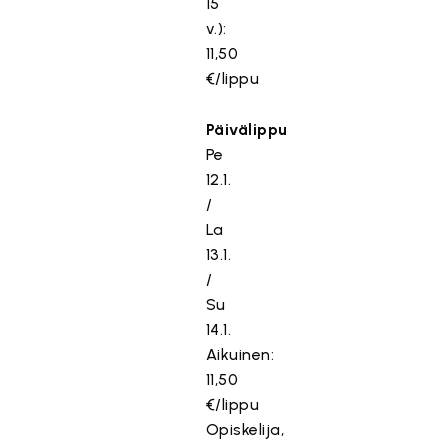
15
v.):
11,50
€/lippu
Päivälippu
Pe
12.1.
/
La
13.1.
/
Su
14.1.
Aikuinen:
11,50
€/lippu
Opiskelija,