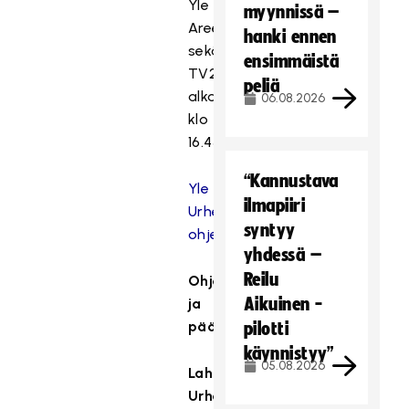
Yle
myynnissä –
Areenassa
hanki ennen
sekä
ensimmäistä
TV2:ssa
peliä
alkaa
06.08.2026
klo
16.45.
“Kannustava
Yle
ilmapiiri
Urheilun
syntyy
ohjelmatietoihin
yhdessä –
Reilu
Ohjelma
Aikuinen -
ja
pääsyliput:
pilotti
käynnistyy”
05.08.2026
Lahden
Urheilu-