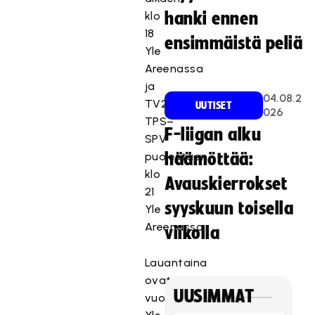
klo
hanki ennen
18
ensimmäistä peliä
Yle
Areenassa
ja
04.08.2
TV2:ssa,
UUTISET
026
TPS–
F-liigan alku
SPV
puolestaan
häämöttää:
klo
Avauskierrokset
21
syyskuun toisella
Yle
Areenassa.
viikolla
Lauantaina
ovat
UUSIMMAT
vuorossa