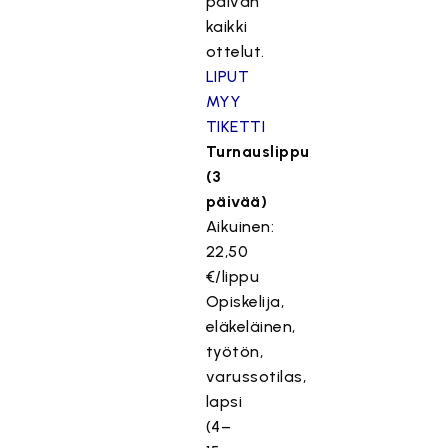
päivän
kaikki
ottelut.
LIPUT
MYY
TIKETTI
Turnauslippu
(3
päivää)
Aikuinen:
22,50
€/lippu
Opiskelija,
eläkeläinen,
työtön,
varussotilas,
lapsi
(4–