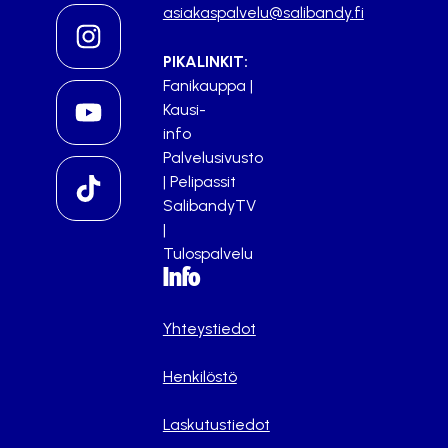
asiakaspalvelu@salibandy.fi
PIKALINKIT:
Fanikauppa
|
Kausi-
info
Palvelusivusto
|
Pelipassit
SalibandyTV
|
Tulospalvelu
Info
Yhteystiedot
Henkilöstö
Laskutustiedot