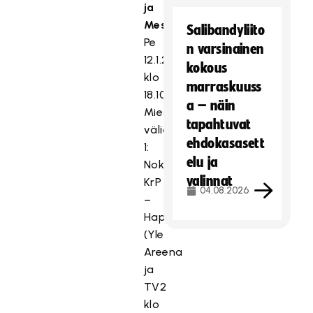
ja
Messukeskus
Salibandyliito
Pe
n varsinainen
12.1.2024
kokous
klo
marraskuuss
18.10
a – näin
Miesten
tapahtuvat
välierä
ehdokasasett
1:
elu ja
Nokian
valinnat
KrP
04.08.2026
–
Happee
(Yle
Areena
ja
TV2
klo