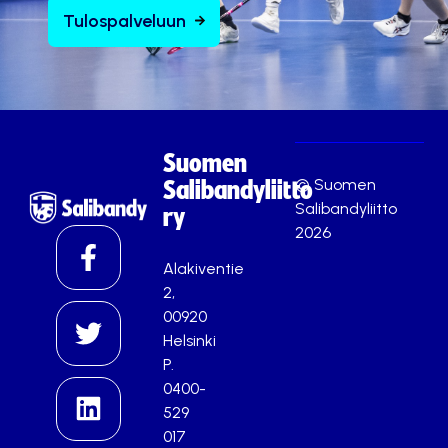
Tulospalveluun
Suomen
© Suomen
Salibandyliitto
Salibandyliitto
ry
2026
Alakiventie
2,
00920
Helsinki
P.
0400-
529
017