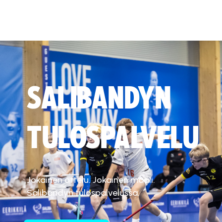
SALIBANDYN
TULOSPALVELU
Jokainen ottelu. Jokainen maali.
Salibandyn tulospalvelussa.