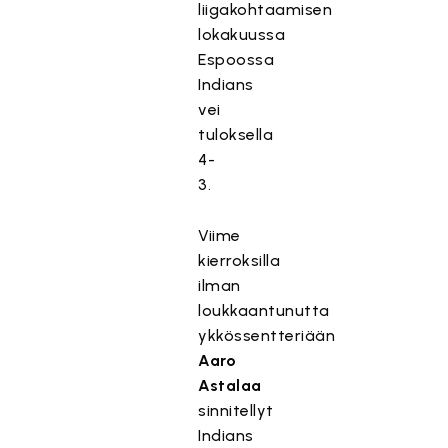
liigakohtaamisen
lokakuussa
Espoossa
Indians
vei
tuloksella
4-
3.
Viime
kierroksilla
ilman
loukkaantunutta
ykkössentteriään
Aaro
Astalaa
sinnitellyt
Indians