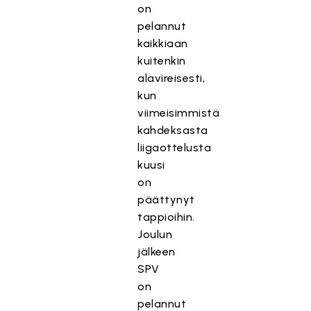
on
pelannut
kaikkiaan
kuitenkin
alavireisesti,
kun
viimeisimmistä
kahdeksasta
liigaottelusta
kuusi
on
päättynyt
tappioihin.
Joulun
jälkeen
SPV
on
pelannut