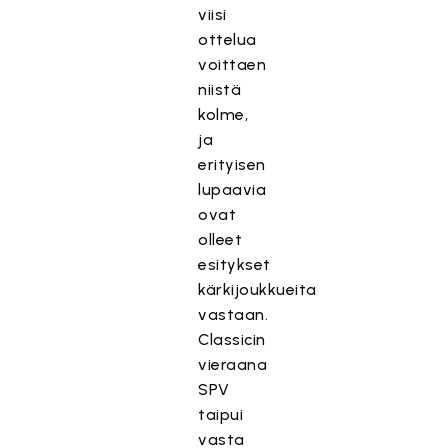
viisi
ottelua
voittaen
niistä
kolme,
ja
erityisen
lupaavia
ovat
olleet
esitykset
kärkijoukkueita
vastaan.
Classicin
vieraana
SPV
taipui
vasta