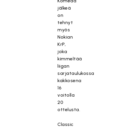
Komeaa
jälkeä
on
tehnyt
myös
Nokian
KrP,
joka
kimmeltää
liigan
sarjataulukossa
kakkosena
16
voitolla
20
ottelusta.
Classic