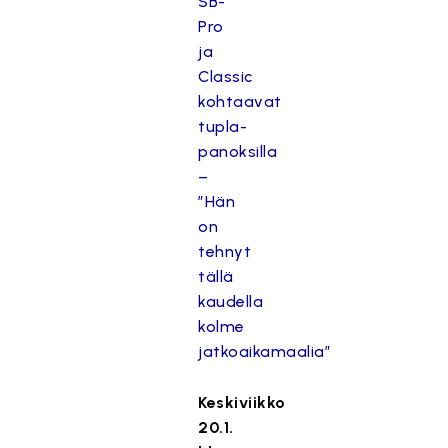
SB-
Pro
ja
Classic
kohtaavat
tupla-
panoksilla
–
”Hän
on
tehnyt
tällä
kaudella
kolme
jatkoaikamaalia”
Keskiviikko
20.1.