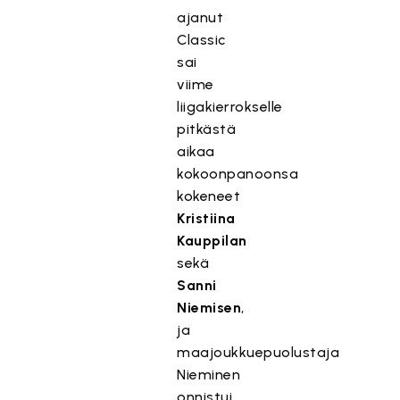
ajanut
Classic
sai
viime
liigakierrokselle
pitkästä
aikaa
kokoonpanoonsa
kokeneet
Kristiina
Kauppilan
sekä
Sanni
Niemisen
,
ja
maajoukkuepuolustaja
Nieminen
onnistui