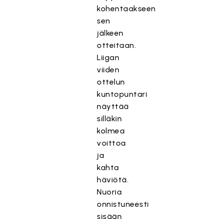
kohentaakseen
sen
jälkeen
otteitaan.
Liigan
viiden
ottelun
kuntopuntari
näyttää
silläkin
kolmea
voittoa
ja
kahta
häviötä.
Nuoria
onnistuneesti
sisään