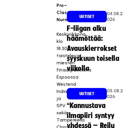
Pro–
Classic
04.08.2
UUTISET
026
Nurmijärvellä.
F-liigan alku
Keskiviikkona
häämöttää:
klo
Avauskierrokset
18.30
taistelevat
syyskuun toisella
miesten
viikolla
finaalipaikoista
Espoossa
Westend
05.08.2
Indians
UUTISET
026
ja
“Kannustava
SPV
sekä
ilmapiiri syntyy
Tampereella
yhdessä – Reilu
Classic