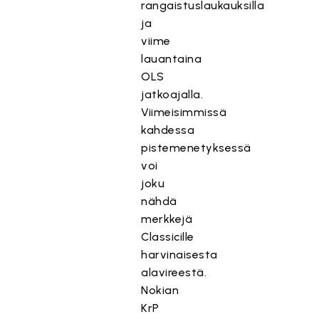
rangaistuslaukauksilla
ja
viime
lauantaina
OLS
jatkoajalla.
Viimeisimmissä
kahdessa
pistemenetyksessä
voi
joku
nähdä
merkkejä
Classicille
harvinaisesta
alavireestä.
Nokian
KrP