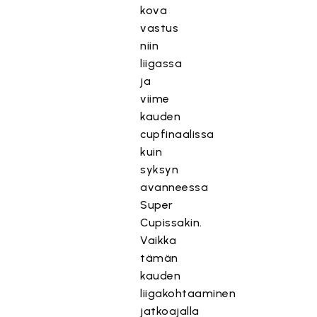
kova
vastus
niin
liigassa
ja
viime
kauden
cupfinaalissa
kuin
syksyn
avanneessa
Super
Cupissakin.
Vaikka
tämän
kauden
liigakohtaaminen
jatkoajalla