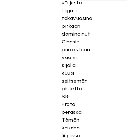
kärjestä.
Liigaa
takavuosina
pitkään
dominoinut
Classic
puolestaan
vaanii
sijalla
kuusi
seitsemän
pistettä
SB-
Prota
perässä.
Tämän
kauden
liigassa