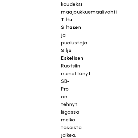
kaudeksi
maajoukkuemaalivahti
Tiltu
Siltasen
ja
puolustaja
Silja
Eskelisen
Ruotsiin
menettänyt
SB-
Pro
on
tehnyt
liigassa
melko
tasaista
jälkeä,