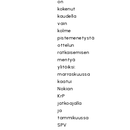
on
kokenut
kaudella
vain
kolme
pistemenetystä
ottelun
ratkaisemisen
mentyä
ylitöiksi:
marraskuussa
kaatui
Nokian
KrP
jatkoajalla
ja
tammikuussa
SPV