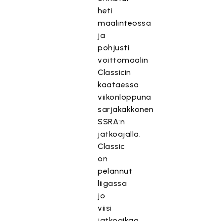
heti
maalinteossa
ja
pohjusti
voittomaalin
Classicin
kaataessa
viikonloppuna
sarjakakkonen
SSRA:n
jatkoajalla.
Classic
on
pelannut
liigassa
jo
viisi
jatkoaikaa