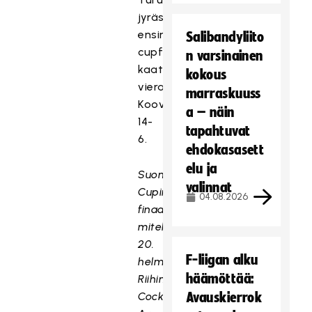
jyräsi
ensimmäiseen
Salibandyliito
cupfinaaliinsa
n varsinainen
kaatamalla
kokous
vieraissa
marraskuuss
Kooveen
a – näin
14-
tapahtuvat
6.
ehdokasasett
elu ja
Suomen
valinnat
Cupin
04.08.2026
finaalit
mitellään
20.
F-liigan alku
helmikuuta
häämöttää:
Riihimäen
Cocks
Avauskierrok