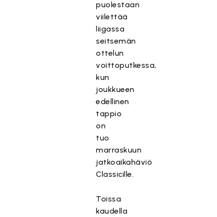
puolestaan
viilettää
liigassa
seitsemän
ottelun
voittoputkessa,
kun
joukkueen
edellinen
tappio
on
tuo
marraskuun
jatkoaikahäviö
Classicille.
Toissa
kaudella