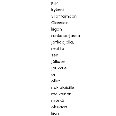
KrP
kykeni
yllättämään
Classicin
liigan
runkosarjassa
jatkoajalla,
mutta
sen
jälkeen
joukkue
on
ollut
nokialaisille
melkoinen
mörkö
oltuaan
liian