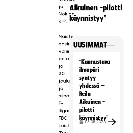
ja
Aikuinen -pilotti
Nokian
käynnistyy”
KrP.
Naisten
ensimmäinen
UUSIMMAT
välierä
pelattiin
“Kannustava
jo
ilmapiiri
30.
syntyy
joulukuuta,
yhdessä –
ja
Reilu
siinä
Aikuinen -
F-
pilotti
liiganousija
käynnistyy”
FBC
05.08.2026
Loisto
Turusta