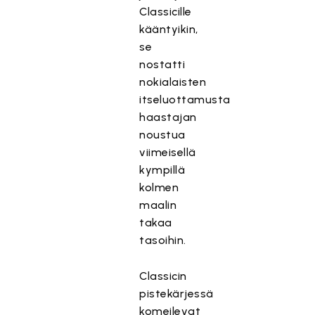
Classicille
kääntyikin,
se
nostatti
nokialaisten
itseluottamusta
haastajan
noustua
viimeisellä
kympillä
kolmen
maalin
takaa
tasoihin.
Classicin
pistekärjessä
komeilevat