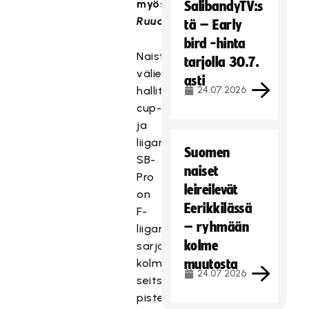
myös
SalibandyTV:s
Ruudussa
)
tä – Early
bird -hinta
Naisten
tarjolla 30.7.
välieräjoukkueista
asti
hallitseva
24.07.2026
cup-
ja
liigamestari
Suomen
SB-
naiset
Pro
leireilevät
on
Eerikkilässä
F-
– ryhmään
liigan
kolme
sarjataulukossa
kolmantena
muutosta
24.07.2026
seitsemän
pistettä