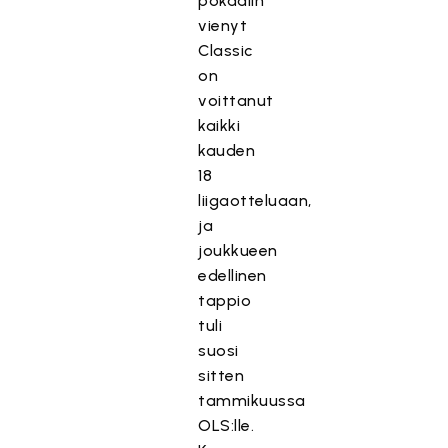
pokaalin
vienyt
Classic
on
voittanut
kaikki
kauden
18
liigaotteluaan,
ja
joukkueen
edellinen
tappio
tuli
suosi
sitten
tammikuussa
OLS:lle.