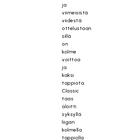
ja
viimeisistä
viidestä
ottelustaan
sillä
on
kolme
voittoa
ja
kaksi
tappiota.
Classic
taas
aloitti
syksyllä
liigan
kolmella
tappiolla