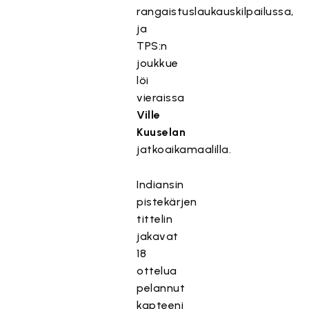
rangaistuslaukauskilpailussa,
ja
TPS:n
joukkue
löi
vieraissa
Ville
Kuuselan
jatkoaikamaalilla.
Indiansin
pistekärjen
tittelin
jakavat
18
ottelua
pelannut
kapteeni