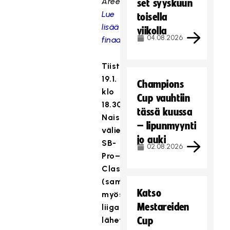
Areenalla.
set syyskuun
Lue
toisella
lisää
viikolla
04.08.2026
finaalihuipennuksesta
Tiistai
19.1.
Champions
klo
Cup vauhtiin
18.30
tässä kuussa
Naisten
– lipunmyynti
välierä
jo auki
SB-
02.08.2026
Pro–
Classic
(samalla
Katso
myös
Mestareiden
liigaottelu,
lähetys
Cup