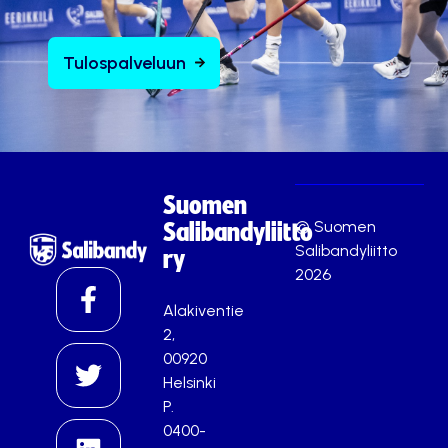
Tulospalveluun
Suomen
© Suomen
Salibandyliitto
Salibandyliitto
ry
2026
Alakiventie
2,
00920
Helsinki
P.
0400-