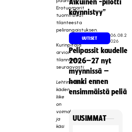
päähän.
Aikuinen -pilotti
Erotuomarit
käynnistyy”
tuomitsivat
tilanteesta
pelirangaistuksen.
06.08.2
UUTISET
026
Kurinpitäjä
Pelipassit kaudelle
arvioi
tilannetta
2026–27 nyt
seuraavasti:
myynnissä –
hanki ennen
Lehtiniemen
käden
ensimmäistä peliä
liike
on
voimakas
UUSIMMAT
ja
käsi