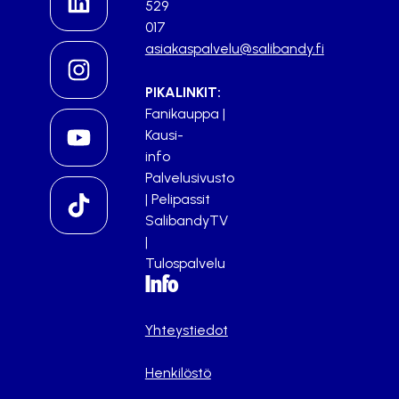
529
017
asiakaspalvelu@salibandy.fi
PIKALINKIT:
Fanikauppa
|
Kausi-
info
Palvelusivusto
|
Pelipassit
SalibandyTV
|
Tulospalvelu
Info
Yhteystiedot
Henkilöstö