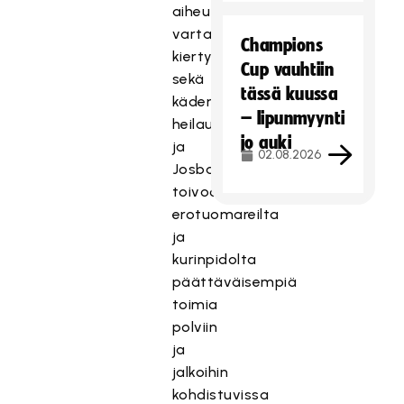
aiheuttaen
vartalon
Champions
T
kiertymisen
Cup vauhtiin
ä
sekä
tässä kuussa
m
käden
– lipunmyynti
ä
heilautuksen,
s
jo auki
ja
02.08.2026
i
Josba
s
toivoo
ä
erotuomareilta
l
ja
t
kurinpidolta
ö
päättäväisempiä
o
n
toimia
e
polviin
s
ja
t
jalkoihin
e
kohdistuvissa