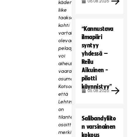
06.08.2026
käden
liike
taaksepäin
kohti
“Kannustava
vartalokontaktissa
ilmapiiri
olevaa
syntyy
pelaajaa,
yhdessä –
voi
Reilu
aiheuttaa
Aikuinen -
vaarallisen
pilotti
osuman.
käynnistyy”
Katson,
05.08.2026
että
Lehtiniemi
on
tilanteessa
Salibandyliito
osoittanut
n varsinainen
merkittävää
kokous