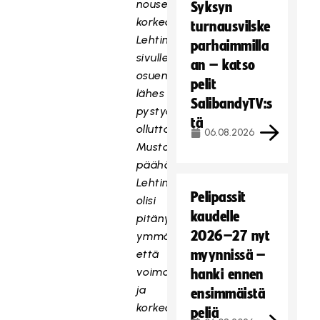
nousee
Syksyn
korkealle
turnausvilske
Lehtiniemen
parhaimmilla
sivulle
an – katso
osuen
pelit
lähes
SalibandyTV:s
pystyasennossa
tä
ollutta
06.08.2026
Mustosta
päähän.
Lehtiniemen
Pelipassit
olisi
kaudelle
pitänyt
2026–27 nyt
ymmärtää,
että
myynnissä –
voimakas
hanki ennen
ja
ensimmäistä
korkea
peliä