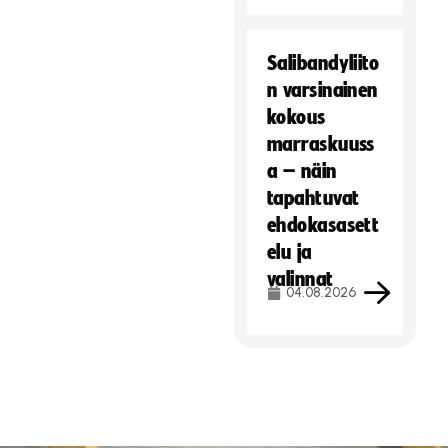
Salibandyliito
n varsinainen
kokous
marraskuuss
a – näin
tapahtuvat
ehdokasasett
elu ja
valinnat
04.08.2026