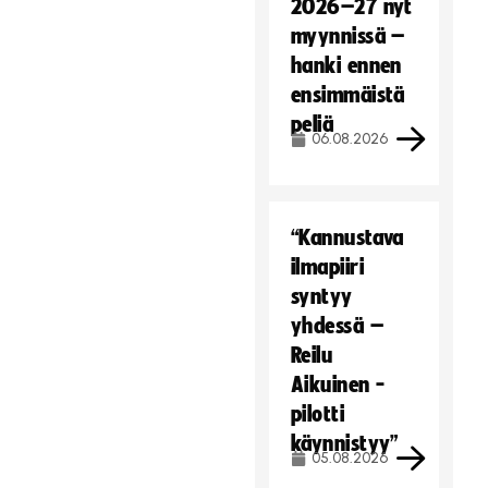
2026–27 nyt
myynnissä –
hanki ennen
ensimmäistä
peliä
06.08.2026
“Kannustava
ilmapiiri
syntyy
yhdessä –
Reilu
Aikuinen -
pilotti
käynnistyy”
05.08.2026