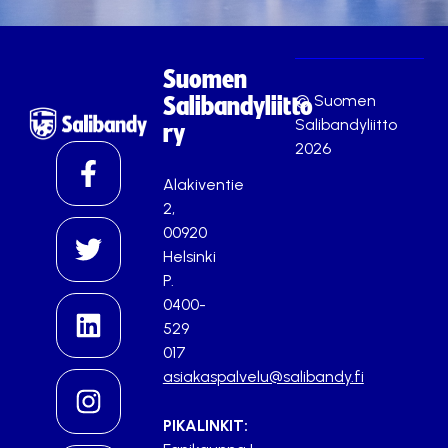
Suomen
© Suomen
Salibandyliitto
Salibandyliitto
ry
2026
Alakiventie
2,
00920
Helsinki
P.
0400-
529
017
asiakaspalvelu@salibandy.fi
PIKALINKIT: