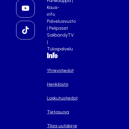
Fanikauppa
|
Kausi-
info
Palvelusivusto
|
Pelipassit
SalibandyTV
|
Tulospalvelu
Info
Yhteystiedot
Henkilöstö
Laskutustiedot
Tietosuoja
Tilaa uutiskirje