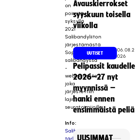
i
Avauskierrokset
on
s
poimittu
syyskuun toisella
ä
syksyllä
l
viikolla
2021
t
Salibandyliiton
ö
järjestämästä
o
06.08.2
n
Sopimuskäytännöt
UUTISET
026
e
salibandyssä
Pelipassit kaudelle
s
-
t
webinaarista,
2026–27 nyt
e
joka
myynnissä –
t
järjestettiin
t
hanki ennen
lajin
y
seuratoimijoille.
ensimmäistä peliä
,
k
Info:
o
Salibandyliiton
s
UUSIMMAT
k
tärkeimmät