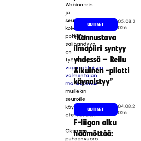
Webinaarin
ja
seuran
05.08.2
UUTISET
026
kokemusten
pohjalta
“Kannustava
salibandyyn
ilmapiiri syntyy
on
yhdessä – Reilu
työstetty
vapaaehtoisen
Aikuinen -pilotti
valmentajan
käynnistyy”
mallisopimus
muillekin
seuroille
04.08.2
T
käyttöön
UUTISET
026
ä
otettavaksi.
m
F-liigan alku
ä
Oksasen
häämöttää:
s
puheenvuoro