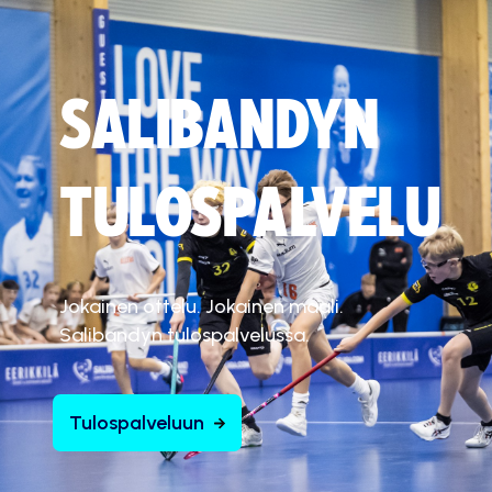
SALIBANDYN
TULOSPALVELU
Jokainen ottelu. Jokainen maali.
Salibandyn tulospalvelussa.
Tulospalveluun