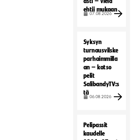
asti – vielä
i
ehtii mukaan
e
07.08.2026
v
ä
s
t
Syksyn
e
turnausvilske
i
parhaimmilla
t
ä
an – katso
.
pelit
SalibandyTV:s
Hyväksy markkinointievästeet
tä
06.08.2026
Pelipassit
kaudelle