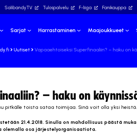
SalibandyTV
Tulospalvelu
F-liiga
Fanikauppa
Sarjat
Harrastaminen
Maajoukkueet
dy.fi
Uutiset
Vapaaehtoiseksi Superfinaaliin? – haku on k
inaaliin? – haku on käynniss
 pitkälle toista sataa toimijaa. Sinä voit olla yksi heistä
jestetään 21.4.2018. Sinulla on mahdollisuus päästä mu
olemalla osa järjestelyorganisaatiota.