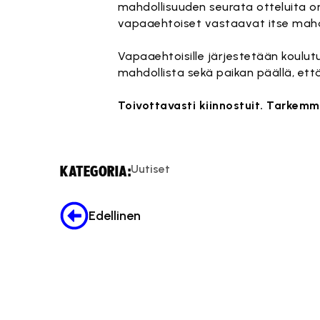
mahdollisuuden seurata otteluita om
vapaaehtoiset vastaavat itse mahdol
Vapaaehtoisille järjestetään koulu
mahdollista sekä paikan päällä, ett
Toivottavasti kiinnostuit. Tarkem
Uutiset
KATEGORIA:
Edellinen