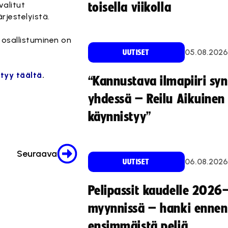
valitut
toisella viikolla
rjestelyistä.
 osallistuminen on
05.08.2026
UUTISET
tyy täältä
.
“Kannustava ilmapiiri sy
yhdessä – Reilu Aikuinen 
käynnistyy”
Seuraava
06.08.2026
UUTISET
Pelipassit kaudelle 2026
myynnissä – hanki ennen
ensimmäistä peliä