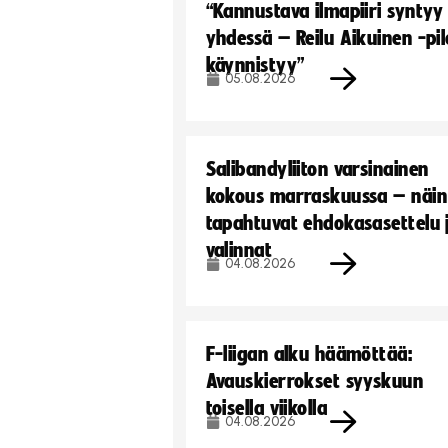
“Kannustava ilmapiiri syntyy
yhdessä – Reilu Aikuinen -pil
käynnistyy”
05.08.2026
Salibandyliiton varsinainen
kokous marraskuussa – näin
tapahtuvat ehdokasasettelu 
valinnat
04.08.2026
F-liigan alku häämöttää:
Avauskierrokset syyskuun
toisella viikolla
04.08.2026