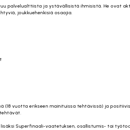
 palvelualttiista ja ystävällisistä ihmisistä. He ovat aktii
htyviä, joukkuehenkisiä osaajia.
t
i
18 vuotta erikseen mainituissa tehtävissä) ja positiivi
tehtävät.
äksi Superfinaali-vaatetuksen, osallistumis- tai työtod