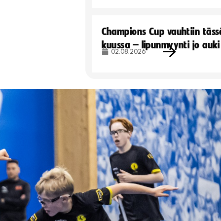
Champions Cup vauhtiin täss
kuussa – lipunmyynti jo auki
02.08.2026