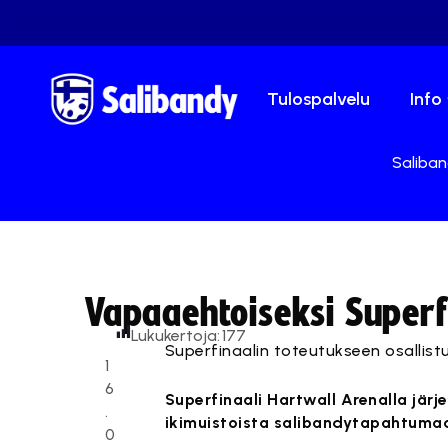
Tulospalvelu
Info
Saliban
Vapaaehtoiseksi Superf
Lukukertoja:
177
Superfinaalin toteutukseen osallistuu
1
6
Superfinaali Hartwall Arenalla jär
.
ikimuistoista salibandytapahtumaa 
0