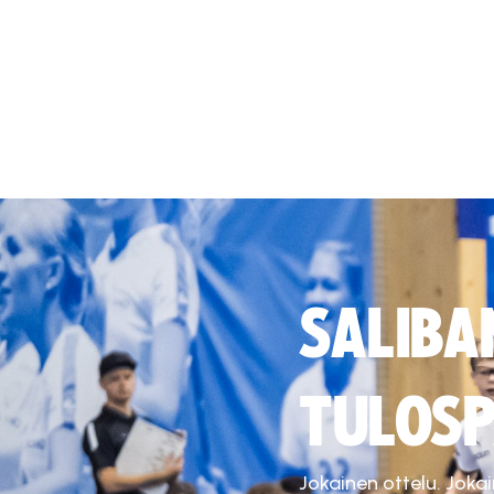
SALIBA
TULOSP
Jokainen ottelu. Joka