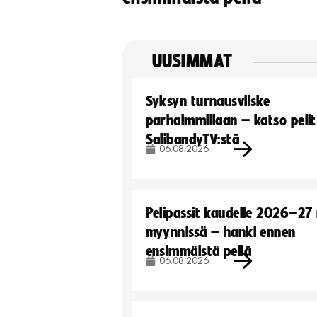
UUSIMMAT
Syksyn turnausvilske
parhaimmillaan – katso pelit
SalibandyTV:stä
06.08.2026
Pelipassit kaudelle 2026–27
myynnissä – hanki ennen
ensimmäistä peliä
06.08.2026