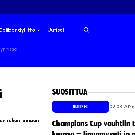
Salibandyliitto
Uutiset
äynnissä
SUOSITTUA
ä
.
02.08.2026
UUTISET
kaan rakentamaan
Champions Cup vauhtiin 
kuussa – lipunmyynti jo 