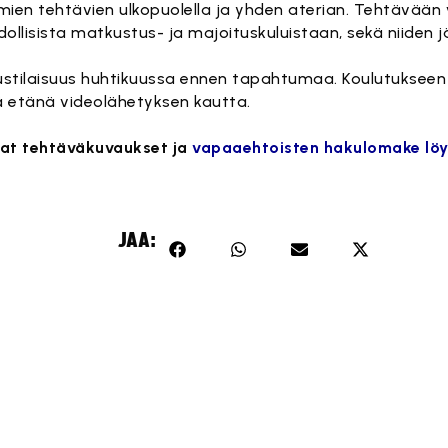
ien tehtävien ulkopuolella ja yhden aterian. Tehtävään 
lisista matkustus- ja majoituskuluistaan, sekä niiden jä
tustilaisuus huhtikuussa ennen tapahtumaa. Koulutukseen
ä etänä videolähetyksen kautta.
mat tehtäväkuvaukset ja
vapaaehtoisten hakulomake löy
JAA: