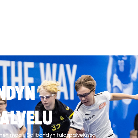
NDYN
ALVELU
inen maali. Salibandyn tulospalvelussa.