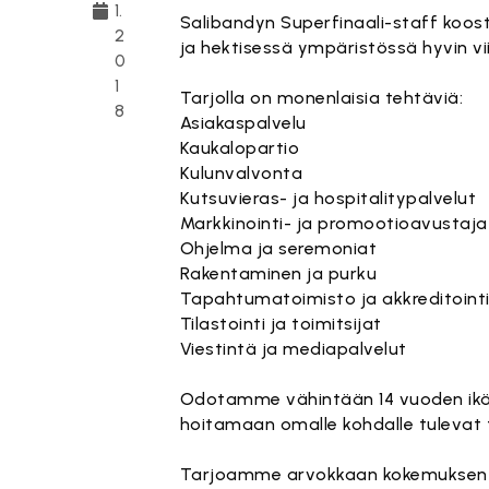
1.
Salibandyn Superfinaali-staff koostuu
2
ja hektisessä ympäristössä hyvin vii
0
1
Tarjolla on monenlaisia tehtäviä:
8
Asiakaspalvelu
Kaukalopartio
Kulunvalvonta
Kutsuvieras- ja hospitalitypalvelut
Markkinointi- ja promootioavustaja
Ohjelma ja seremoniat
Rakentaminen ja purku
Tapahtumatoimisto ja akkreditoint
Tilastointi ja toimitsijat
Viestintä ja mediapalvelut
Odotamme vähintään 14 vuoden ikää (
hoitamaan omalle kohdalle tulevat 
Tarjoamme arvokkaan kokemuksen lis