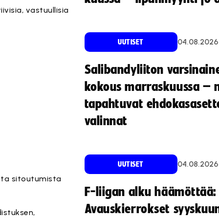
visia, vastuullisia
04.08.2026
UUTISET
Salibandyliiton varsinain
kokous marraskuussa – 
tapahtuvat ehdokasasette
valinnat
04.08.2026
UUTISET
sta sitoutumista
F-liigan alku häämöttää:
Avauskierrokset syyskuu
istuksen,