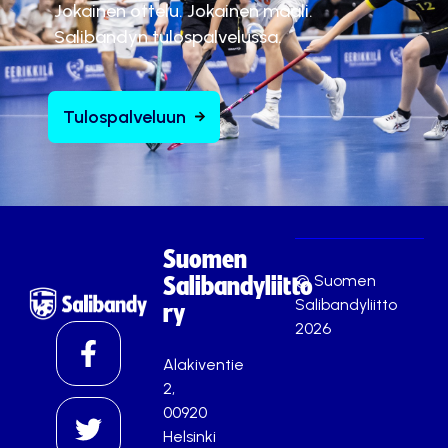
Jokainen ottelu. Jokainen maali.
Salibandyn tulospalvelussa.
Tulospalveluun
Suomen
© Suomen
Salibandyliitto
Salibandyliitto
ry
2026
Alakiventie
2,
00920
Helsinki