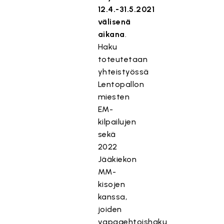
12.4.-31.5.2021
välisenä
aikana
.
Haku
toteutetaan
yhteistyössä
Lentopallon
miesten
EM-
kilpailujen
sekä
2022
Jääkiekon
MM-
kisojen
kanssa,
joiden
vapaaehtoishaku