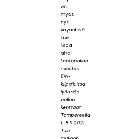
on
myös
nyt
käynnissä.
Lue
lisää
alta!
Lentopallon
miesten
EM-
kilpailuissa
lyödään
palloa
kenttään
Tampereella
1.-8.9.2021.
Tule
mukaan