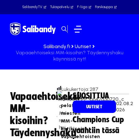
SalibandyTV
Tulospalvelu
F-liiga
Fanikauppa
Salibandy.fi
Uutiset
Vapaaehtoiseksi MM-kisoihin? Täydennyshaku
käynnissä nyt!
Lukukertoja:
287
Vapaaehtoiseksi
SUOSITTUA
Joulukuussa
Ter
02.08.2
pelattavien
MM-
o
UUTISET
026
Me
miesten
kisoihin?
Champions Cup
ren
MM-
hei
kotikisojen
vauhtiin tässä
Täydennyshaku
mo
vapaaehtoisten