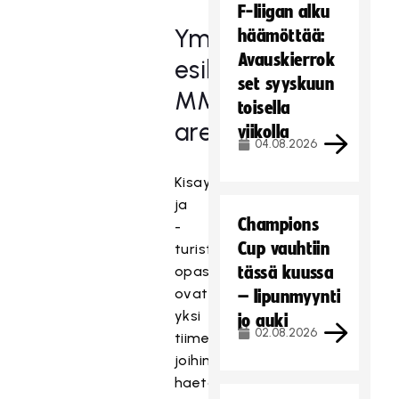
F-liigan alku
Ympäristöasiat
häämöttää:
Avauskierrok
esillä
set syyskuun
MM-
toisella
areenoilla
viikolla
04.08.2026
Kisayleisön
ja
Champions
-
Cup vauhtiin
turistien
opastustehtävät
tässä kuussa
ovat
– lipunmyynti
yksi
jo auki
02.08.2026
tiimeistä,
joihin
haetaan