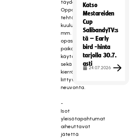
täydennystä.
Katso
Oppaiden
Mestareiden
tehtäviin
Cup
kuuluu
SalibandyTV:s
mm.
tä – Early
opastaminen
bird -hinta
paikallisliikenteen
tarjolla 30.7.
käytössä
asti
sekä
24.07.2026
kierrätykseen
liittyvä
neuvonta.
-
Isot
yleisötapahtumat
aiheuttavat
jätettä