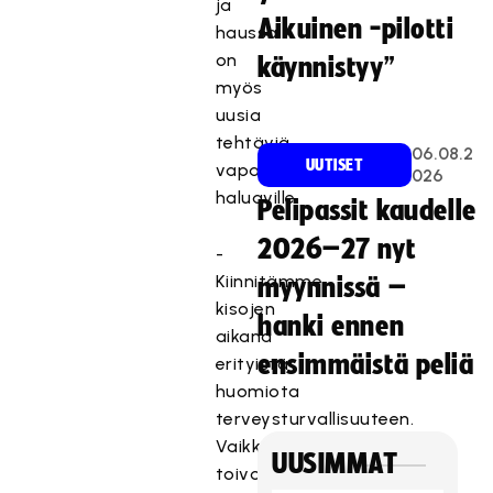
ja
Aikuinen -pilotti
haussa
on
käynnistyy”
myös
uusia
tehtäviä
06.08.2
UUTISET
vapaaehtoisiksi
026
haluaville.
Pelipassit kaudelle
2026–27 nyt
-
Kiinnitämme
myynnissä –
kisojen
hanki ennen
aikana
ensimmäistä peliä
erityistä
huomiota
terveysturvallisuuteen.
Vaikka
UUSIMMAT
toivommekin,