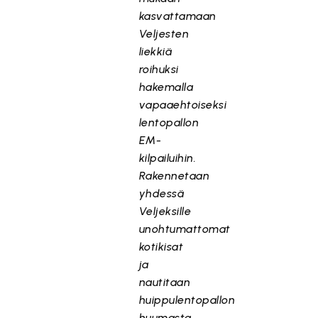
kasvattamaan
Veljesten
liekkiä
roihuksi
hakemalla
vapaaehtoiseksi
lentopallon
EM-
kilpailuihin.
Rakennetaan
yhdessä
Veljeksille
unohtumattomat
kotikisat
ja
nautitaan
huippulentopallon
huumasta.