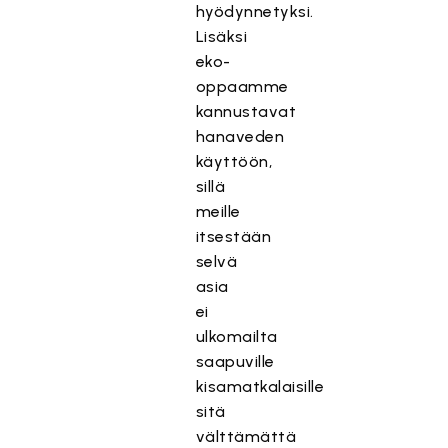
hyödynnetyksi.
Lisäksi
eko-
oppaamme
kannustavat
hanaveden
käyttöön,
sillä
meille
itsestään
selvä
asia
ei
ulkomailta
saapuville
kisamatkalaisille
sitä
välttämättä