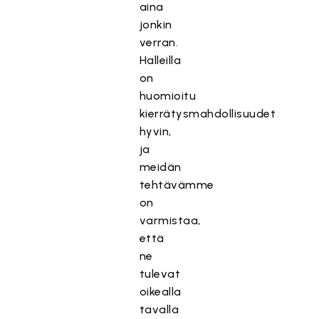
aina
jonkin
verran.
Halleilla
on
huomioitu
kierrätysmahdollisuudet
hyvin,
ja
meidän
tehtävämme
on
varmistaa,
että
ne
tulevat
oikealla
tavalla