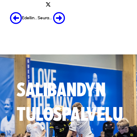
Edellinen
Seuraava
SALIBANDYN
TULOSPALVELU