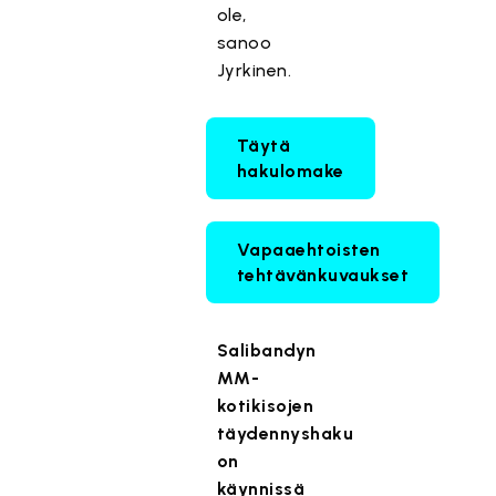
ole,
sanoo
Jyrkinen.
Täytä
hakulomake
Vapaaehtoisten
tehtävänkuvaukset
Salibandyn
MM-
kotikisojen
täydennyshaku
on
käynnissä