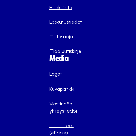
Henkilöstö
Laskutustiedot
Tietosuoja
Tilaa uutiskirje
Media
Logot
Kuvapankki
Viestinnän
yhteystiedot
Tiedotteet
(ePressi)