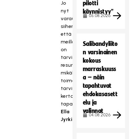
pilotti
Jo
nyt
käynnistyy”
05.08.2026
varaudumme
siihen,
että
meillä
Salibandyliito
on
n varsinainen
tarvittavat
kokous
resurssit,
marraskuuss
mikäli
a – näin
toimenpiteitä
tapahtuvat
tarvitaan,
ehdokasasett
kertoo
elu ja
tapahtumakoordinaattori
valinnat
Ella
04.08.2026
Jyrkinen.