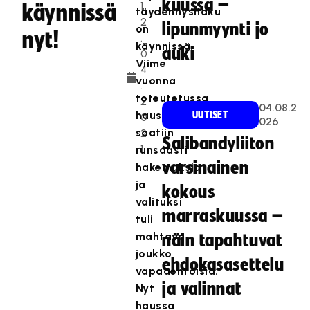
kuussa –
1
käynnissä
täydennyshaku
2
lipunmyynti jo
on
nyt!
.
käynnissä.
auki
0
Viime
4
vuonna
.
toteutetussa
2
04.08.2
haussa
UUTISET
0
026
saatiin
2
Salibandyliiton
1
runsaasti
varsinainen
hakemuksia
ja
kokous
valituksi
marraskuussa –
tuli
mahtava
näin tapahtuvat
joukko
ehdokasasettelu
vapaaehtoisia.
ja valinnat
Nyt
haussa