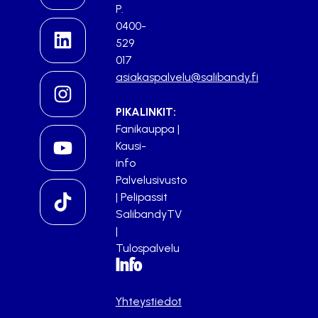
P.
0400-
529
017
asiakaspalvelu@salibandy.fi
PIKALINKIT:
Fanikauppa
|
Kausi-
info
Palvelusivusto
|
Pelipassit
SalibandyTV
|
Tulospalvelu
Info
Yhteystiedot