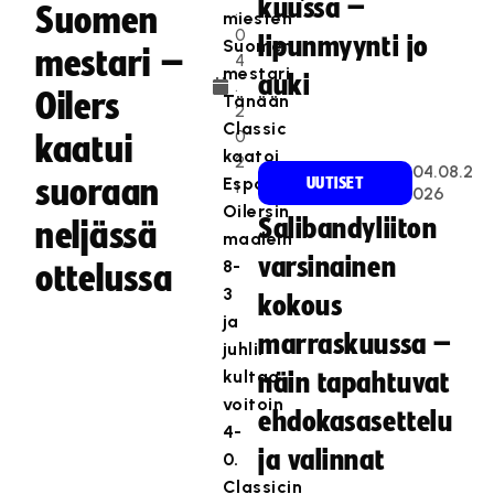
kuussa –
.
Suomen
miesten
0
lipunmyynti jo
Suomen
mestari –
4
mestari.
auki
.
Oilers
Tänään
2
Classic
0
kaatui
kaatoi
2
04.08.2
suoraan
Espoossa
UUTISET
1
026
Oilersin
Salibandyliiton
neljässä
maalein
varsinainen
8-
ottelussa
3
kokous
ja
marraskuussa –
juhlii
kultaa
näin tapahtuvat
voitoin
ehdokasasettelu
4-
ja valinnat
0.
Classicin