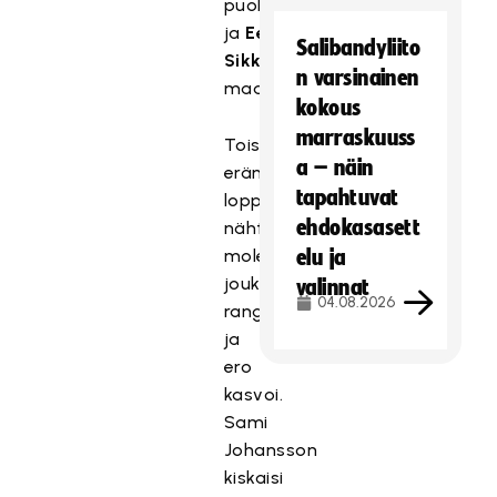
puolustajalta
ja
Eetu
Salibandyliito
Sikkinen
iski
n varsinainen
maalin.
kokous
marraskuuss
Toisen
a – näin
erän
tapahtuvat
loppuun
ehdokasasett
nähtiin
molemmilta
elu ja
joukkueilta
valinnat
04.08.2026
rangaistuslaukaus,
ja
ero
kasvoi.
Sami
Johansson
kiskaisi