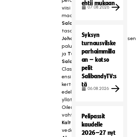
peräti
ehtii mukaan
07.08.2026
viisi
maalia.
Nico
Salo
työnsi
tasoituksen
Sami
Syksyn
Johanssonin
tolppalaukauksen
turnausvilske
paluupallosta,
parhaimmilla
ja
Tuukka
an – katso
Salo
nosti
pelit
Classicin
SalibandyTV:s
ensi
tä
kertaa
06.08.2026
edelle
yllätettyään
Oilers-
vahti
Joonas
Pelipassit
Kaltiaisen
matalalla
kaudelle
vedolla
Eemeli
2026–27 nyt