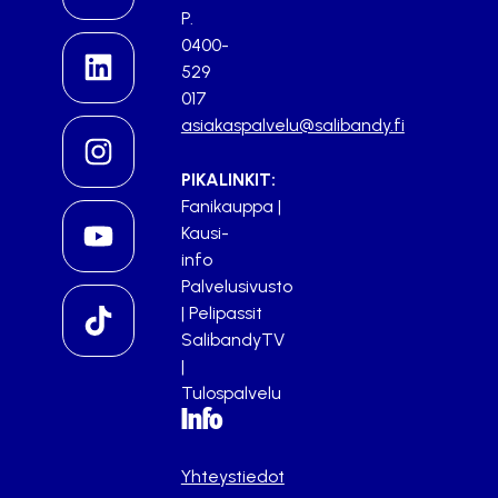
P.
0400-
529
017
asiakaspalvelu@salibandy.fi
PIKALINKIT:
Fanikauppa
|
Kausi-
info
Palvelusivusto
|
Pelipassit
SalibandyTV
|
Tulospalvelu
Info
Yhteystiedot