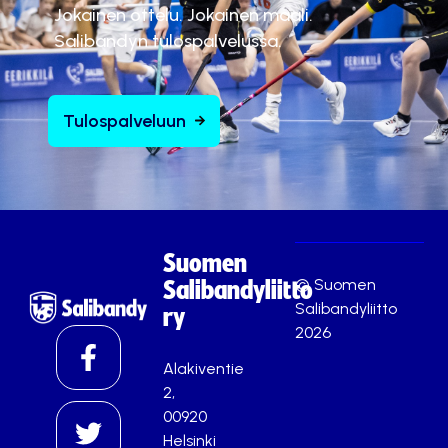
Jokainen ottelu. Jokainen maali.
Salibandyn tulospalvelussa.
Tulospalveluun
Suomen
© Suomen
Salibandyliitto
Salibandyliitto
ry
2026
Alakiventie
2,
00920
Helsinki