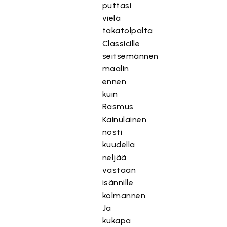
puttasi
vielä
takatolpalta
Classicille
seitsemännen
maalin
ennen
kuin
Rasmus
Kainulainen
nosti
kuudella
neljää
vastaan
isännille
kolmannen.
Ja
kukapa