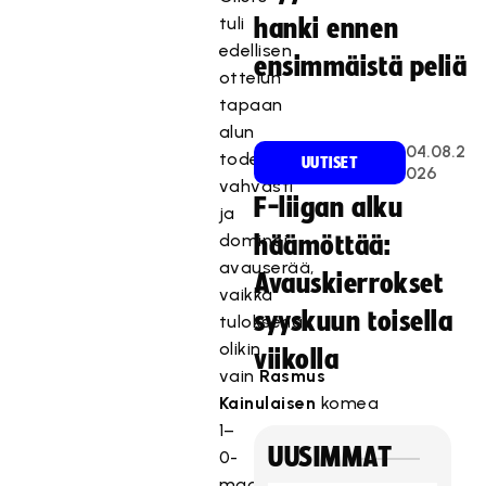
tuli
hanki ennen
edellisen
ensimmäistä peliä
ottelun
tapaan
alun
04.08.2
todella
UUTISET
026
vahvasti
F-liigan alku
ja
dominoi
häämöttää:
avauserää,
Avauskierrokset
vaikka
syyskuun toisella
tuloksena
olikin
viikolla
vain
Rasmus
Kainulaisen
komea
1–
UUSIMMAT
0-
maali.