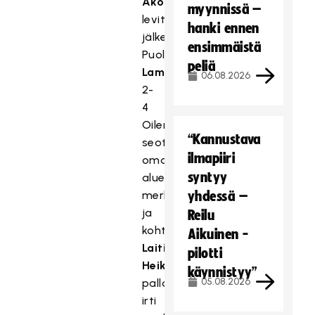
Akolan
pitkän
myynnissä –
levityssyötön
hanki ennen
jälkeen.
ensimmäistä
Puolustaja
Janne
peliä
Lamminen
sivalsi
06.08.2026
2-
4
Oilersin
“Kannustava
seottua
ilmapiiri
omalla
syntyy
alueellaan
merkkauksissa,
yhdessä –
ja
Reilu
kohta
Alpo
Aikuinen -
Laitila
ja
Oskari
pilotti
Heikkilä
karvasivat
käynnistyy”
05.08.2026
pallon
irti