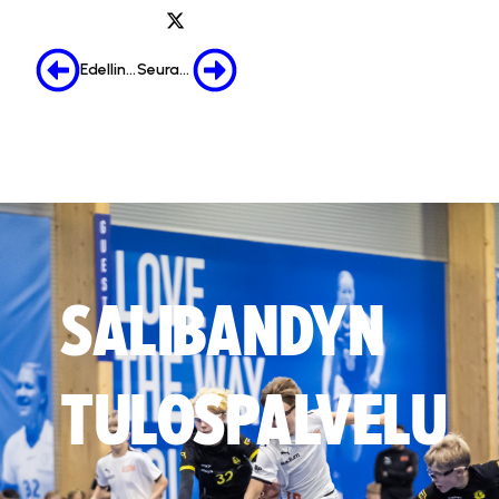
Edellinen
Seuraava
SALIBANDYN
TULOSPALVELU