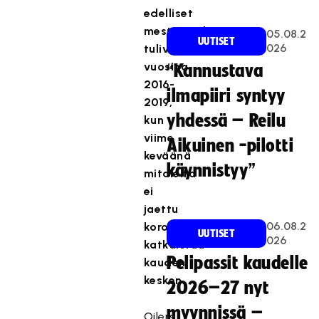
edelliset
mestaruudet
05.08.2
UUTISET
026
tulivat
vuosina
“Kannustava
2016-
ilmapiiri syntyy
2019,
yhdessä – Reilu
kun
viime
Aikuinen -pilotti
keväänä
käynnistyy”
mitaleita
ei
jaettu
06.08.2
koronan
UUTISET
026
katkaistua
Pelipassit kaudelle
kauden
kesken.
2026–27 nyt
myynnissä –
Oilers