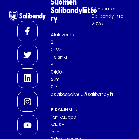
Suomen
© Suomen
Salibandyliitto
Salibandyliitto
ry
2026
Alakiventie
2,
00920
Helsinki
P.
0400-
529
017
asiakaspalvelu@salibandy.fi
PIKALINKIT:
Fanikauppa
|
Kausi-
info