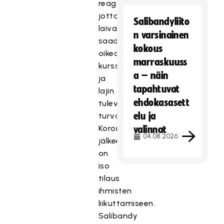
reagoida,
jotta
Salibandyliito
laiva
n varsinainen
saadaan
kokous
oikeaan
marraskuuss
kurssiin
a – näin
ja
tapahtuvat
lajin
ehdokasasett
tulevaisuus
elu ja
turvattua.
Koronavuosien
valinnat
04.08.2026
jälkeen
on
iso
tilaus
ihmisten
liikuttamiseen.
Salibandy