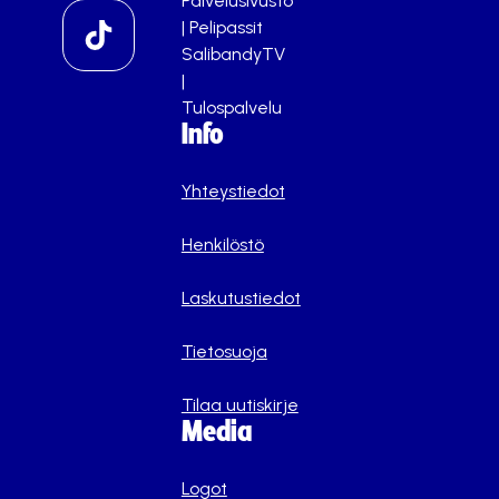
Palvelusivusto
|
Pelipassit
SalibandyTV
|
Tulospalvelu
Info
Yhteystiedot
Henkilöstö
Laskutustiedot
Tietosuoja
Tilaa uutiskirje
Media
Logot