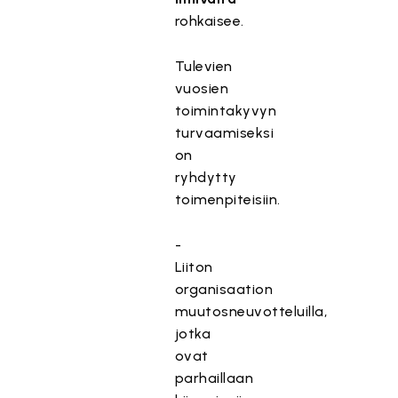
rohkaisee.
Tulevien
vuosien
toimintakyvyn
turvaamiseksi
on
ryhdytty
toimenpiteisiin.
-
Liiton
organisaation
muutosneuvotteluilla,
jotka
ovat
parhaillaan