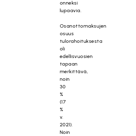
onneksi
lupaavia.
Osanottomaksujen
osuus
tulorahoituksesta
oli
edellisvuosien
tapaan
merkittävä,
noin
30
%
(17
%
v.
2021).
Noin