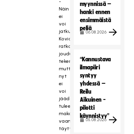
-
myynnissä –
Näin
hanki ennen
ei
ensimmäistä
voi
peliä
jatkua.
06.08.2026
Kovia
ratkaisuja
joudumme
“Kannustava
tekemään,
ilmapiiri
mutta
syntyy
nyt
yhdessä –
ei
voi
Reilu
jäädä
Aikuinen -
tuleen
pilotti
makaamaan,
käynnistyy”
05.08.2026
vaan
täytyy