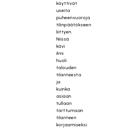
käyttivät
useita
puheenvuoroja
tilinpäätökseen
liittyen.
Niissä
kävi
ilmi
huoli
talouden
tilanteesta
ja
kuinka
asiaan
tullaan
tarttumaan
tilanteen
korjaamiseksi.