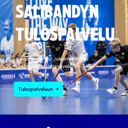
SALIBANDYN
TULOSPALVELU
Jokainen ottelu. Jokainen maali.
Salibandyn tulospalvelussa.
Tulospalveluun