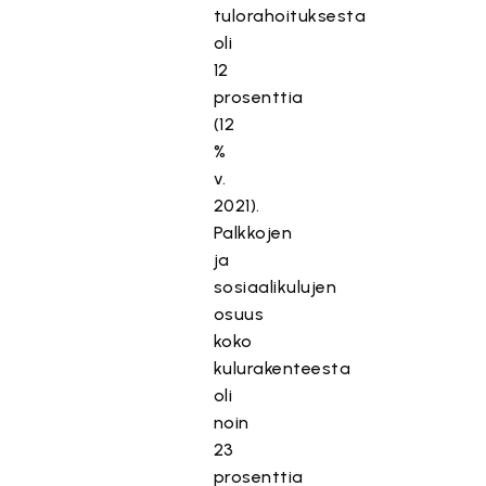
tulorahoituksesta
oli
12
prosenttia
(12
%
v.
2021).
Palkkojen
ja
sosiaalikulujen
osuus
koko
kulurakenteesta
oli
noin
23
prosenttia