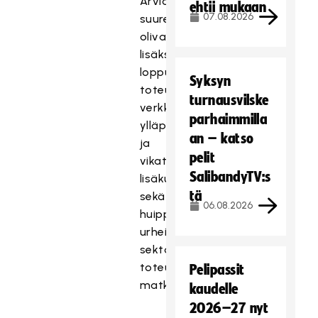
Arvioitua
ehtii mukaan
07.08.2026
suuremmat
olivat
lisäksi
loppuvuonna
Syksyn
toteutuneet
turnausvilske
verkkosivujen
parhaimmilla
ylläpito-
an – katso
ja
pelit
vikatilanteiden
SalibandyTV:s
lisäkulut
tä
sekä
06.08.2026
huippu-
urheilu
sektorilla
toteutuneet
Pelipassit
matkakulut.
kaudelle
2026–27 nyt