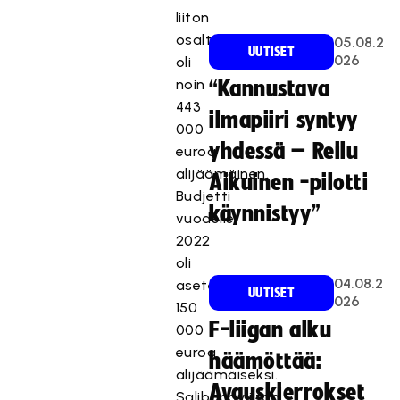
liiton
osalta
05.08.2
UUTISET
026
oli
noin
“Kannustava
443
ilmapiiri syntyy
000
yhdessä – Reilu
euroa
alijäämäinen.
Aikuinen -pilotti
Budjetti
käynnistyy”
vuodelle
2022
oli
04.08.2
asetettu
UUTISET
026
150
F-liigan alku
000
euroa
häämöttää:
alijäämäiseksi.
Avauskierrokset
Salibandyliiton