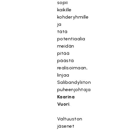
sopii
kaikille
kohderyhmille
ja
tätä
potentiaalia
meidän
pitää
päästä
realisoimaan,
linjaa
Salibandyliiton
puheenjohtaja
Kaarina
Vuori
.
Valtuuston
jäsenet