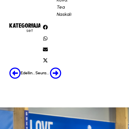
Tea
Naskali
Uuti
KATEGORIA:
JAA:
set
Edellinen
Seuraava