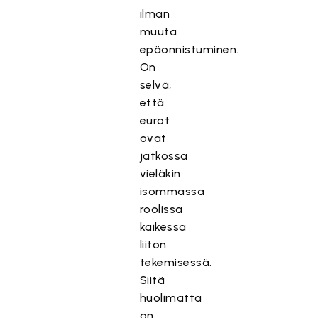
ilman
muuta
epäonnistuminen.
On
selvä,
että
eurot
ovat
jatkossa
vieläkin
isommassa
roolissa
kaikessa
liiton
tekemisessä.
Siitä
huolimatta
on