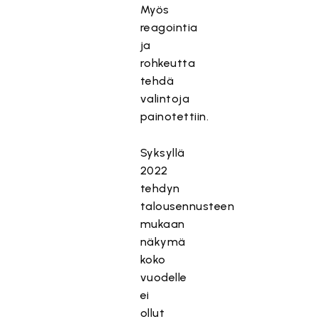
Myös
reagointia
ja
rohkeutta
tehdä
valintoja
painotettiin.
Syksyllä
2022
tehdyn
talousennusteen
mukaan
näkymä
koko
vuodelle
ei
ollut