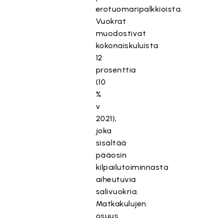
erotuomaripalkkioista.
Vuokrat
muodostivat
kokonaiskuluista
12
prosenttia
(10
%
v
2021),
joka
sisältää
pääosin
kilpailutoiminnasta
aiheutuvia
salivuokria.
Matkakulujen
osuus