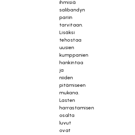
ihmisiä
salibandyn
pariin
tarvitaan.
Lisäksi
tehostaa
uusien
kumppanien
hankintaa
ja
niiden
pitämiseen
mukana.
Lasten
harrastamisen
osalta
luvut
ovat