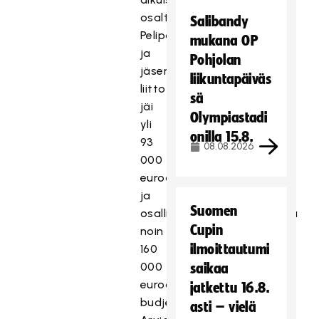
osalta.
Salibandy
Pelipassi-
mukana OP
ja
Pohjolan
jäsenmaksutuotoissa
liikuntapäiväs
liitto
sä
jäi
Olympiastadi
yli
onilla 15.8.
93
08.08.2026
000
euroa
ja
Suomen
osallistumismaksutuotoissa
Cupin
noin
ilmoittautumi
160
000
saikaa
euroa
jatkettu 16.8.
budjetoiduista.
asti – vielä