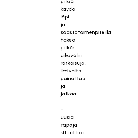
pitää
käydä
läpi
ja
säästötoimenpiteillä
hakea
pitkän
aikavälin
ratkaisuja,
Ilmivalta
painottaa
ja
jatkaa:
-
Uusia
tapoja
sitouttaa