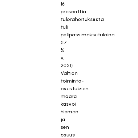
16
prosenttia
tulorahoituksesta
tuli
pelipassimaksutuloina
(17
%
v.
2021).
Valtion
toiminta-
avustuksen
määrä
kasvoi
hieman
ja
sen
osuus