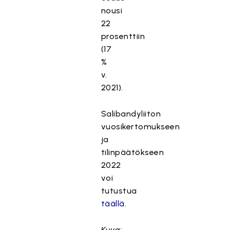
nousi
22
prosenttiin
(17
%
v.
2021).
Salibandyliiton
vuosikertomukseen
ja
tilinpäätökseen
2022
voi
tutustua
täällä
.
Kuva: