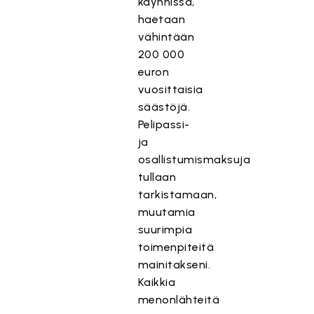
käynnissä,
haetaan
vähintään
200 000
euron
vuosittaisia
säästöjä.
Pelipassi-
ja
osallistumismaksuja
tullaan
tarkistamaan,
muutamia
suurimpia
toimenpiteitä
mainitakseni.
Kaikkia
menonlähteitä