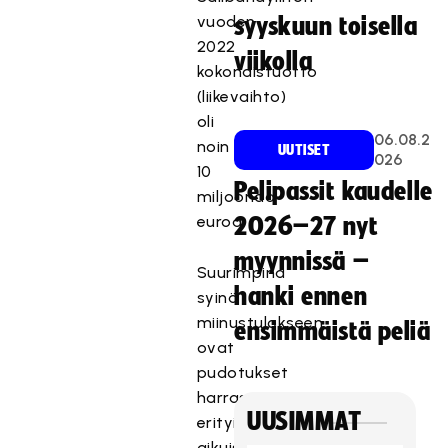
vuoden
syyskuun toisella
2022
viikolla
kokonaistuotto
(liikevaihto)
oli
06.08.2
noin
UUTISET
026
10
Pelipassit kaudelle
miljoonaa
euroa.
2026–27 nyt
myynnissä –
Suurimpina
hanki ennen
syinä
miinustulokseen
ensimmäistä peliä
ovat
pudotukset
harrastajamäärissä,
UUSIMMAT
erityisesti
aikuisten