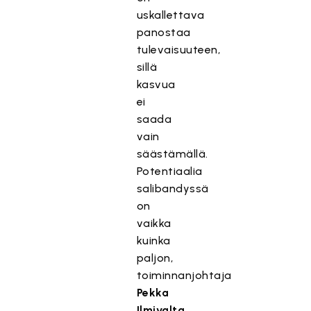
uskallettava
panostaa
tulevaisuuteen,
sillä
kasvua
ei
saada
vain
säästämällä.
Potentiaalia
salibandyssä
on
vaikka
kuinka
paljon,
toiminnanjohtaja
Pekka
Ilmivalta