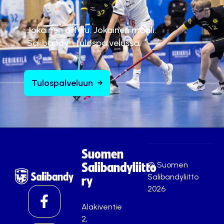
Jokainen ottelu. Jokainen maali.
Salibandyn tulospalvelussa.
Tulospalveluun
Suomen
© Suomen
Salibandyliitto
Salibandyliitto
ry
2026
Alakiventie
2,