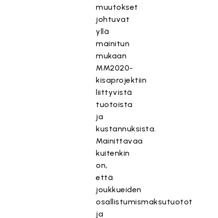
muutokset
johtuvat
yllä
mainitun
mukaan
MM2020-
kisaprojektiin
liittyvistä
tuotoista
ja
kustannuksista.
Mainittavaa
kuitenkin
on,
että
joukkueiden
osallistumismaksutuotot
ja