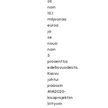
oli
noin
10,1
miljoonaa
euroa
ja
se
nousi
noin
5
prosenttia
edellisvuodesta.
Kasvu
johtui
pääosin
MM2020-
kisaprojektiin
liittyviin