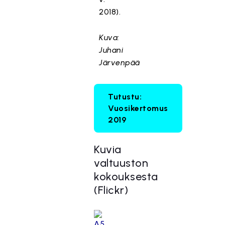
2018).
Kuva:
Juhani
Järvenpää
Tutustu:
Vuosikertomus
2019
Kuvia
valtuuston
kokouksesta
(Flickr)