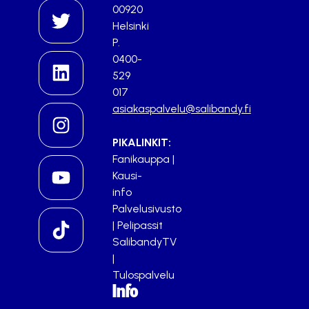
00920
Helsinki
P.
0400-
529
017
asiakaspalvelu@salibandy.fi
PIKALINKIT:
Fanikauppa
|
Kausi-
info
Palvelusivusto
|
Pelipassit
SalibandyTV
|
Tulospalvelu
Info