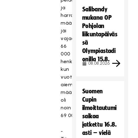
ja
Salibandy
harrastajien
mukana OP
määrä
Pohjolan
jäi
liikuntapäiväs
vajaaseen
sä
66
Olympiastadi
000
onilla 15.8.
henkilöön,
08.08.2026
kun
vuotta
aiemmin
Suomen
määrä
Cupin
oli
ilmoittautumi
noin
69 000.
saikaa
jatkettu 16.8.
-
asti – vielä