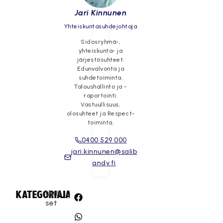
Jari Kinnunen
Yhteiskuntasuhdejohtaja
Sidosryhmä-,
yhteiskunta- ja
järjestösuhteet.
Edunvalvonta ja
suhdetoiminta.
Taloushallinto ja -
raportointi.
Vastuullisuus,
olosuhteet ja Respect-
toiminta.
0400 529 000
jari.kinnunen@salib
andy.fi
Uuti
KATEGORIA:
JAA:
set