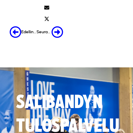
Edellinen
Seuraava
SALIBANDYN
TULOSPALVELU