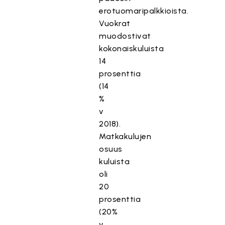
erotuomaripalkkioista.
Vuokrat
muodostivat
kokonaiskuluista
14
prosenttia
(14
%
v
2018).
Matkakulujen
osuus
kuluista
oli
20
prosenttia
(20%
v.