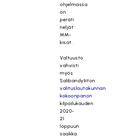
ohjelmassa
on
peräti
neljät
MM-
kisat.
Valtuusto
vahvisti
myös
Salibandyliiton
valituslautakunnan
kokoonpanon
kilpailukauden
2020-
21
loppuun
saakka.