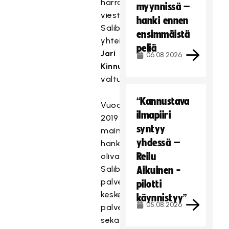
harrastamisen,
myynnissä –
viestitti
hanki ennen
Salibandyliiton
ensimmäistä
yhteiskuntasuhdejohtaja
peliä
Jari
06.08.2026
Kinnunen
valtuustoväelle.
“Kannustava
Vuoden
ilmapiiri
2019
syntyy
mainittavia
yhdessä –
hankkeita
Reilu
olivat
Salibandyliiton
Aikuinen -
palvelukuvaukset
pilotti
keskeisimmistä
käynnistyy”
05.08.2026
palveluista
sekä