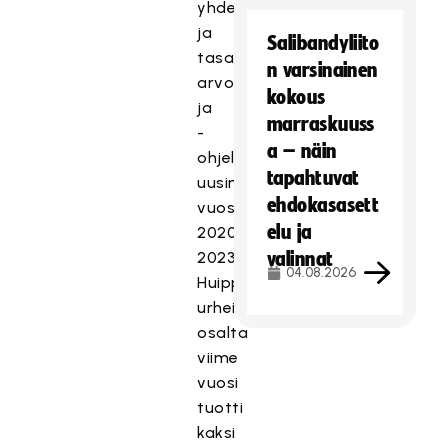
yhdenvertaisuus-
ja
Salibandyliito
tasa-
n varsinainen
arvoraportin
kokous
ja
marraskuuss
-
a – näin
ohjelman
tapahtuvat
uusiminen
ehdokasasett
vuosiksi
elu ja
2020–
2023.
valinnat
04.08.2026
Huippu-
urheilun
osalta
viime
vuosi
tuotti
kaksi