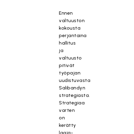
Ennen
valtuuston
kokousta
perjantaina
hallitus
ja
valtuusto
pitivät
työpajan
uudistuvasta
Salibandyn
strategiasta.
Strategiaa
varten
on
kerätty
laaja-