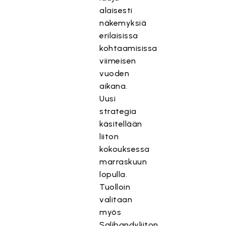
alaisesti
näkemyksiä
erilaisissa
kohtaamisissa
viimeisen
vuoden
aikana.
Uusi
strategia
käsitellään
liiton
kokouksessa
marraskuun
lopulla.
Tuolloin
valitaan
myös
Salibandyliiton