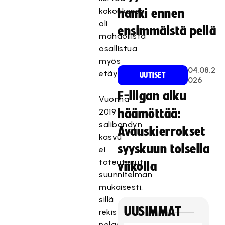
kokoukseen
hanki ennen
oli
ensimmäistä peliä
mahdollista
osallistua
myös
04.08.2
etäyhteydellä.
UUTISET
026
F-liigan alku
Vuonna
2019
häämöttää:
salibandyn
Avauskierrokset
kasvu
syyskuun toisella
ei
toteutunut
viikolla
suunnitelman
mukaisesti,
sillä
UUSIMMAT
rekisteröityjen
pelaajien