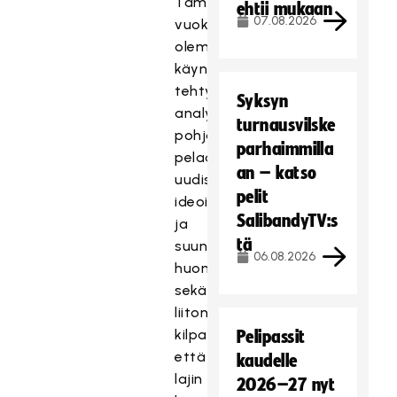
Tämän
ehtii mukaan
07.08.2026
vuoksi
olemme
käynnistäneet
tehtyjen
Syksyn
analyysien
turnausvilske
pohjalta
parhaimmilla
pelaamisen
an – katso
uudistamisen
pelit
ideoinnin
SalibandyTV:s
ja
tä
suunnittelun
06.08.2026
huomioiden
sekä
liiton
kilpailutoiminnan
Pelipassit
että
kaudelle
lajin
2026–27 nyt