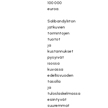
100 000
euroa.
Salibandyliiton
jatkuvien
toimintojen
tuotot
ja
kustannukset
pysyivät
isossa
kuvassa
edellisvuoden
tasolla
ja
tuloslaskelmassa
esiintyvät
suuremmat