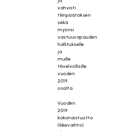
ja
vahvisti
tilinpäätöksen
sekä
myönsi
vastuuvapauden
hallitukselle
ja
muille
tilivelvollisille
vuoden
2019
osalta.
Vuoden
2019
kokonaistuotto
(liikevaihto)