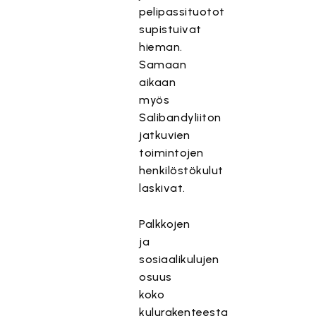
pelipassituotot
supistuivat
hieman.
Samaan
aikaan
myös
Salibandyliiton
jatkuvien
toimintojen
henkilöstökulut
laskivat.
Palkkojen
ja
sosiaalikulujen
osuus
koko
kulurakenteesta