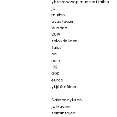
yhteistyösopimustuottoihin
ja
muihin
avustuksiin.
Vuoden
2019
taloudellinen
tulos
on
noin
132
000
euroa
ylijäämäinen.
Salibandyliiton
jatkuvien
toimintojen