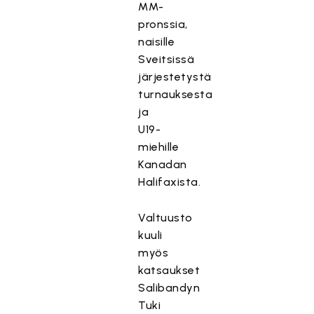
MM-
pronssia,
naisille
Sveitsissä
järjestetystä
turnauksesta
ja
U19-
miehille
Kanadan
Halifaxista.
Valtuusto
kuuli
myös
katsaukset
Salibandyn
Tuki