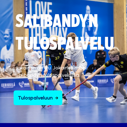
SALIBANDYN
TULOSPALVELU
Jokainen ottelu. Jokainen maali.
Salibandyn tulospalvelussa.
Tulospalveluun