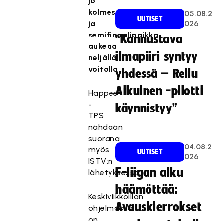
jo
kolmesti,
05.08.2
UUTISET
ja
026
semifinaalipaikka
“Kannustava
aukeaa
ilmapiiri syntyy
neljällä
voitolla.
yhdessä – Reilu
Aikuinen -pilotti
Happee
-
käynnistyy”
TPS
nähdään
suorana
04.08.2
myös
UUTISET
026
ISTV:n
F-liigan alku
lähetyksessä.
häämöttää:
Keskiviikkoillan
Avauskierrokset
ohjelmassa
on