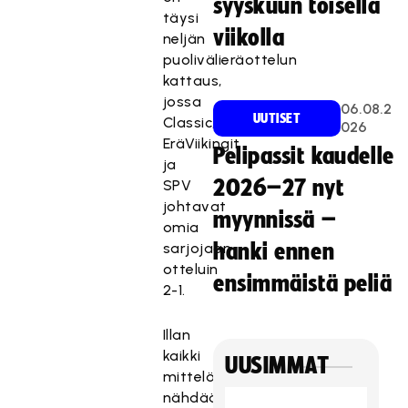
syyskuun toisella
täysi
viikolla
neljän
puolivälieräottelun
kattaus,
jossa
06.08.2
UUTISET
Classic,
026
EräViikingit
Pelipassit kaudelle
ja
2026–27 nyt
SPV
johtavat
myynnissä –
omia
sarjojaan
hanki ennen
otteluin
ensimmäistä peliä
2-1.
Illan
kaikki
UUSIMMAT
mittelöt
nähdään