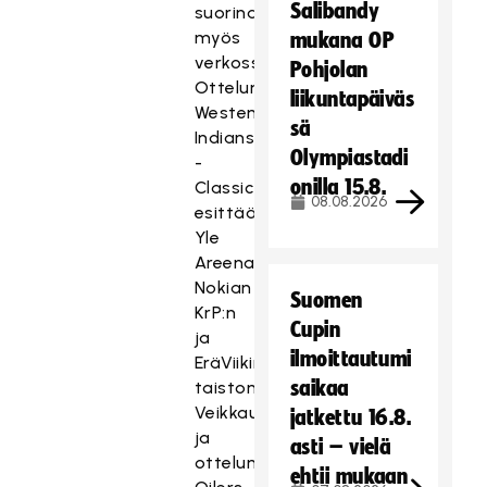
Salibandy
suorina
myös
mukana OP
verkossa.
Pohjolan
Ottelun
liikuntapäiväs
Westend
sä
Indians
Olympiastadi
-
onilla 15.8.
Classic
08.08.2026
esittää
Yle
Areena,
Nokian
Suomen
KrP:n
Cupin
ja
ilmoittautumi
EräViikinkien
saikaa
taiston
VeikkausTV
jatkettu 16.8.
ja
asti – vielä
ottelun
ehtii mukaan