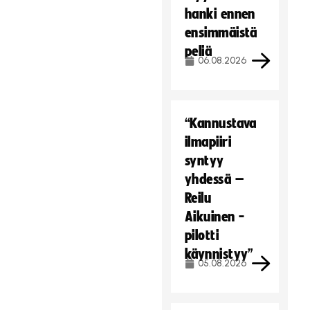
hanki ennen
ensimmäistä
peliä
06.08.2026
“Kannustava
ilmapiiri
syntyy
yhdessä –
Reilu
Aikuinen -
pilotti
käynnistyy”
05.08.2026