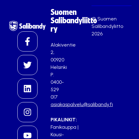
Suomen
© Suomen
Salibandyliitto
Salibandyliitto
ry
2026
Alakiventie
2,
00920
Helsinki
P.
0400-
529
017
asiakaspalvelu@salibandy.fi
PIKALINKIT:
Fanikauppa
|
Kausi-