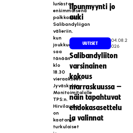
0
lunastaa
lipunmyynti jo
1
ensimmäisenä
auki
7
paikkansa
Salibandyliigan
välieriin,
kun
04.08.2
UUTISET
joukkue
026
saa
Salibandyliiton
tänään
varsinainen
klo
18.30
kokous
vieraakseen
Jyväskylän
marraskuussa –
Monitoimitalolle
näin tapahtuvat
TPS:n.
Hirvilauma
ehdokasasettelu
on
ja valinnat
kaatanut
turkulaiset