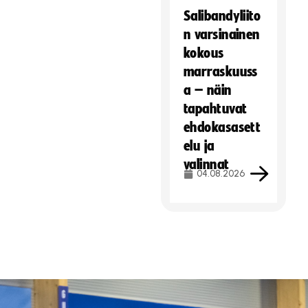
Salibandyliito
n varsinainen
kokous
marraskuuss
a – näin
tapahtuvat
ehdokasasett
elu ja
valinnat
04.08.2026