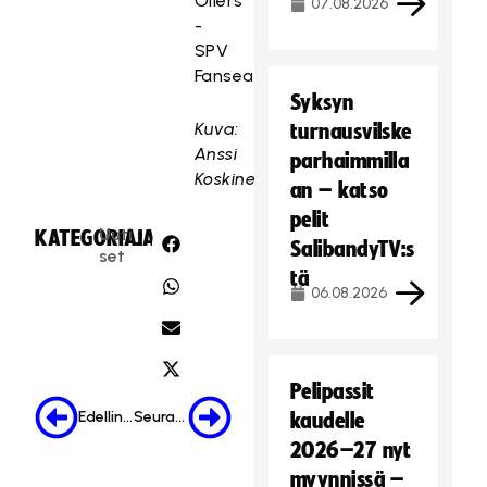
Oilers
07.08.2026
-
SPV
Fanseat.com.
Syksyn
Kuva:
turnausvilske
Anssi
parhaimmilla
Koskinen
an – katso
pelit
Uuti
KATEGORIA:
JAA:
SalibandyTV:s
set
tä
06.08.2026
Pelipassit
Edellinen
Seuraava
kaudelle
2026–27 nyt
myynnissä –