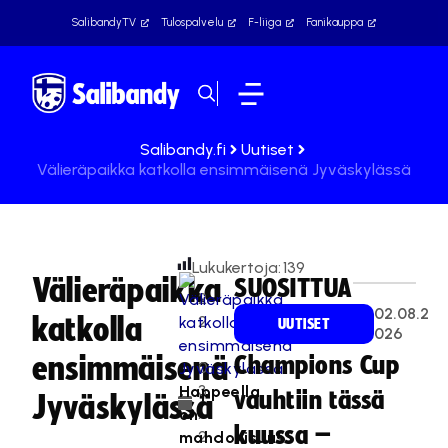
SalibandyTV
Tulospalvelu
F-liiga
Fanikauppa
Salibandy.fi
Uutiset
Välieräpaikka katkolla ensimmäisenä Jyväskylässä
Lukukertoja:
139
Välieräpaikka
SUOSITTUA
2
02.08.2
katkolla
2
UUTISET
026
.
ensimmäisenä
Champions Cup
0
3
Happeella
vauhtiin tässä
Jyväskylässä
.
on
kuussa –
2
mahdollisuus