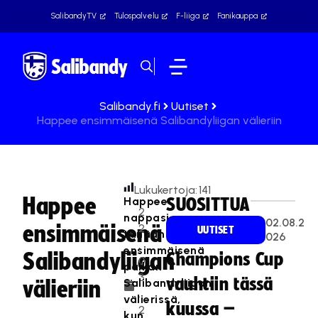
SalibandyTV
Tulospalvelu
F-liiga
Fanikauppa
Salibandy.fi
Uutiset
Happee ensimmäisenä Salibandyliigan välieriin
Lukukertoja:
141
Happee
Happee
SUOSITTUA
2
nappasi
02.08.2
ensimmäisenä
2
UUTISET
tänään
026
.
ensimmäisenä
Salibandyliigan
Champions Cup
0
paikan
3
vauhtiin tässä
Salibandyliigan
välieriin
.
välierissä,
kuussa –
2
kun