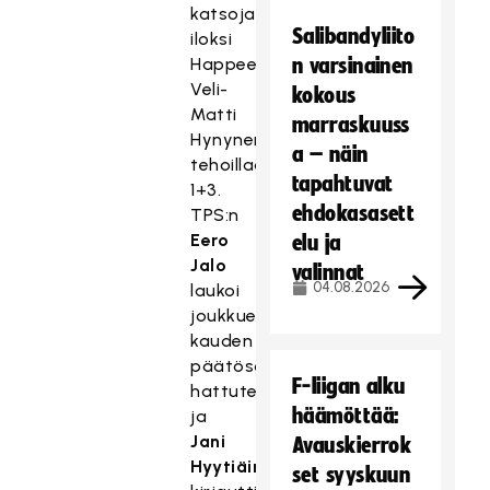
katsojan
Salibandyliito
iloksi
Happeen
n varsinainen
Veli-
kokous
Matti
marraskuuss
Hynynen
a – näin
tehoillaan
tapahtuvat
1+3.
ehdokasasett
TPS:n
Eero
elu ja
Jalo
valinnat
04.08.2026
laukoi
joukkueen
kauden
päätösottelussa
F-liigan alku
hattutempun
häämöttää:
ja
Jani
Avauskierrok
Hyytiäinen
set syyskuun