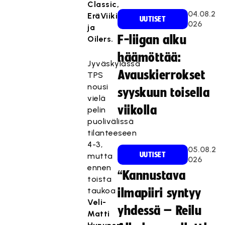
Classic,
04.08.2
EräViikingit
UUTISET
026
ja
F-liigan alku
Oilers.
häämöttää:
Jyväskylässä
Avauskierrokset
TPS
nousi
syyskuun toisella
vielä
viikolla
pelin
puolivälissä
tilanteeseen
4-3,
05.08.2
UUTISET
mutta
026
ennen
“Kannustava
toista
taukoa
ilmapiiri syntyy
Veli-
yhdessä – Reilu
Matti