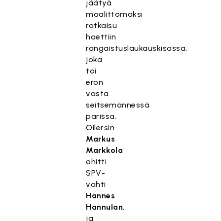
jäätyä
maalittomaksi
ratkaisu
haettiin
rangaistuslaukauskisassa,
joka
toi
eron
vasta
seitsemännessä
parissa.
Oilersin
Markus
Markkola
ohitti
SPV-
vahti
Hannes
Hannulan
,
ja