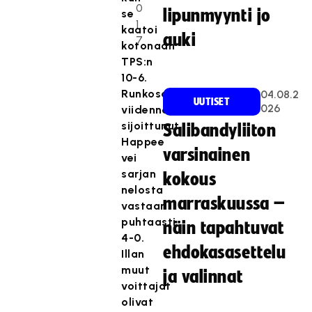
0
lipunmyynti jo
se
1
kaatoi
auki
7
kotonaan
TPS:n
10-6.
Runkosarjassa
04.08.2
UUTISET
026
viidenneksi
sijoittunut
Salibandyliiton
Happee
varsinainen
vei
sarjan
kokous
nelosta
marraskuussa –
vastaan
puhtaasti
näin tapahtuvat
4-0.
ehdokasasettelu
Illan
muut
ja valinnat
voittajat
olivat