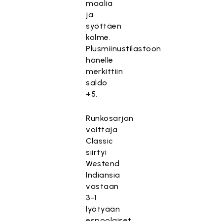
maalia
ja
syöttäen
kolme.
Plusmiinustilastoon
hänelle
merkittiin
saldo
+5.
Runkosarjan
voittaja
Classic
siirtyi
Westend
Indiansia
vastaan
3-1
lyötyään
espoolaiset