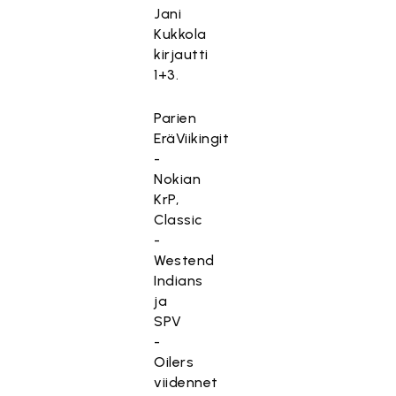
Jani
Kukkola
kirjautti
1+3.
Parien
EräViikingit
-
Nokian
KrP,
Classic
-
Westend
Indians
ja
SPV
-
Oilers
viidennet