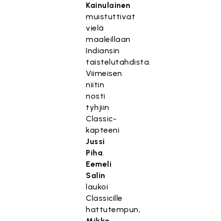
Kainulainen
muistuttivat
vielä
maaleillaan
Indiansin
taistelutahdista.
Viimeisen
niitin
nosti
tyhjiin
Classic-
kapteeni
Jussi
Piha
.
Eemeli
Salin
laukoi
Classicille
hattutempun,
Mikko