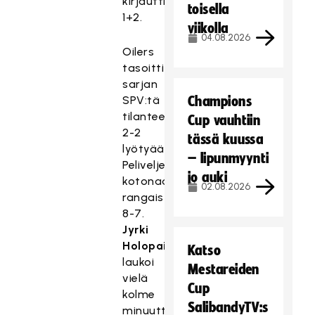
kirjautti
toisella
1+2.
viikolla
04.08.2026
Oilers
tasoitti
sarjan
SPV:tä
Champions
tilanteeseen
Cup vauhtiin
2-2
tässä kuussa
lyötyään
– lipunmyynti
Peliveljet
jo auki
kotonaan
02.08.2026
rangaistuslaukauskisassa
8-7.
Jyrki
Holopainen
Katso
laukoi
Mestareiden
vielä
Cup
kolme
SalibandyTV:s
minuuttia