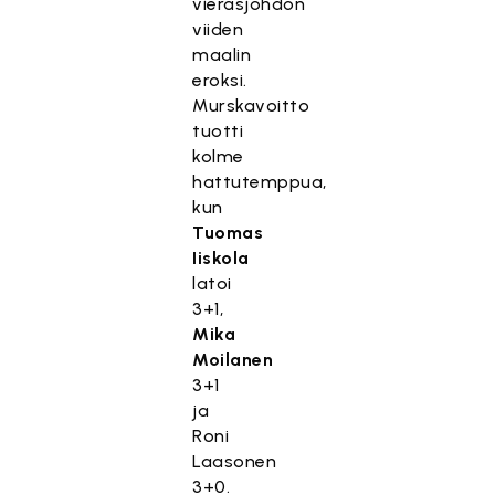
vierasjohdon
viiden
maalin
eroksi.
Murskavoitto
tuotti
kolme
hattutemppua,
kun
Tuomas
Iiskola
latoi
3+1,
Mika
Moilanen
3+1
ja
Roni
Laasonen
3+0.