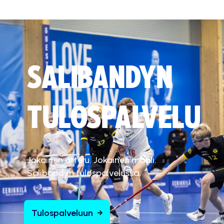
SALIBANDYN
TULOSPALVELU
Jokainen ottelu. Jokainen maali.
Salibandyn tulospalvelussa.
Tulospalveluun