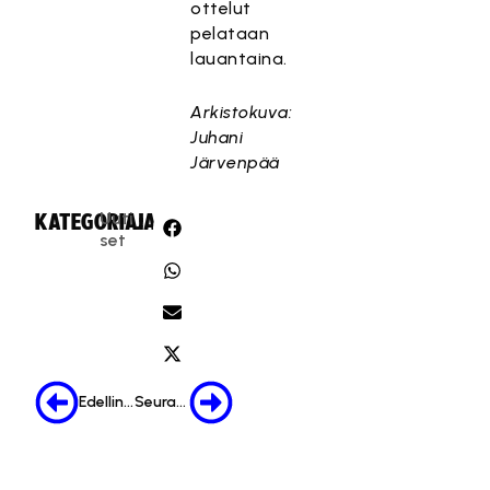
ottelut
pelataan
lauantaina.
Arkistokuva:
Juhani
Järvenpää
Uuti
KATEGORIA:
JAA:
set
Edellinen
Seuraava