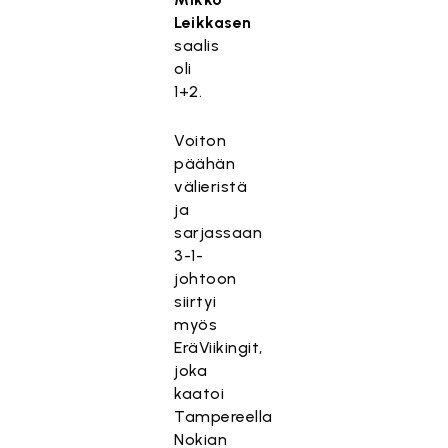
Leikkasen
saalis
oli
1+2.
Voiton
päähän
välieristä
ja
sarjassaan
3-1-
johtoon
siirtyi
myös
EräViikingit,
joka
kaatoi
Tampereella
Nokian