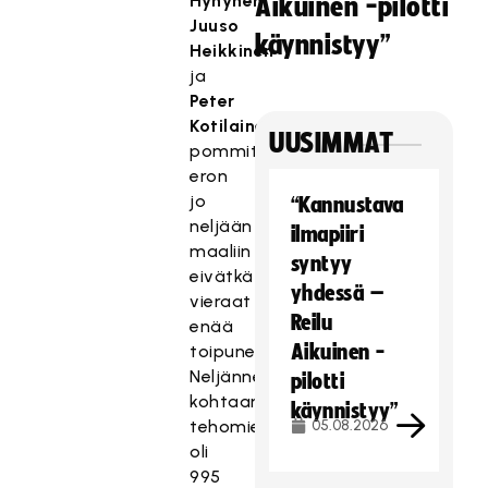
Hynynen
,
Aikuinen -pilotti
Juuso
käynnistyy”
Heikkinen
ja
Peter
Kotilainen
UUSIMMAT
pommittivat
eron
jo
“Kannustava
neljään
ilmapiiri
maaliin
syntyy
eivätkä
yhdessä –
vieraat
Reilu
enää
Aikuinen -
toipuneet.
Neljännen
pilotti
kohtaamisen
käynnistyy”
tehomies
05.08.2026
oli
995