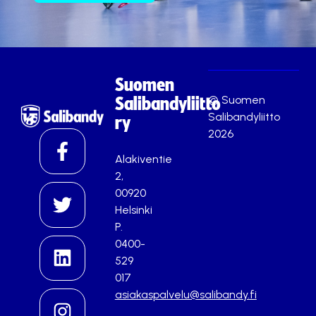
Suomen
© Suomen
Salibandyliitto
Salibandyliitto
ry
2026
Alakiventie
2,
00920
Helsinki
P.
0400-
529
017
asiakaspalvelu@salibandy.fi