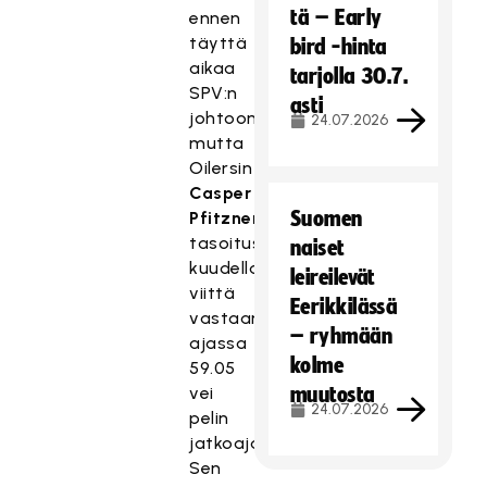
tä – Early
ennen
täyttä
bird -hinta
aikaa
tarjolla 30.7.
SPV:n
asti
johtoon,
24.07.2026
mutta
Oilersin
Casper
Suomen
Pfitznerin
tasoitus
naiset
kuudella
leireilevät
viittä
Eerikkilässä
vastaan
– ryhmään
ajassa
kolme
59.05
vei
muutosta
24.07.2026
pelin
jatkoajalle.
Sen