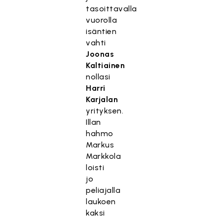
tasoittavalla
vuorolla
isäntien
vahti
Joonas
Kaltiainen
nollasi
Harri
Karjalan
yrityksen.
Illan
hahmo
Markus
Markkola
loisti
jo
peliajalla
laukoen
kaksi