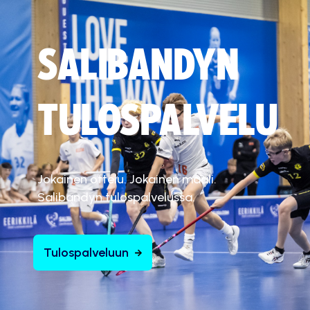
SALIBANDYN
TULOSPALVELU
Jokainen ottelu. Jokainen maali.
Salibandyn tulospalvelussa.
Tulospalveluun