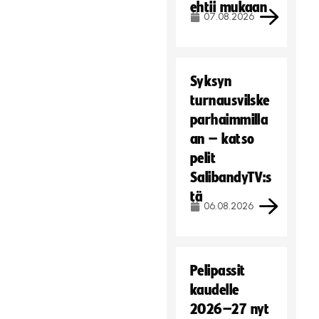
ehtii mukaan
07.08.2026
Syksyn
turnausvilske
parhaimmilla
an – katso
pelit
SalibandyTV:s
tä
06.08.2026
Pelipassit
kaudelle
2026–27 nyt