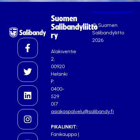
Suomen
© Suomen
Salibandyliitto
Salibandyliitto
ry
2026
Alakiventie
2,
00920
Helsinki
P.
0400-
529
017
asiakaspalvelu@salibandy.fi
PIKALINKIT:
Fanikauppa
|