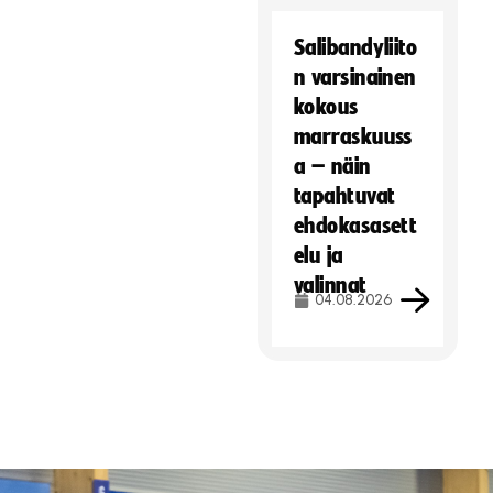
Salibandyliito
n varsinainen
kokous
marraskuuss
a – näin
tapahtuvat
ehdokasasett
elu ja
valinnat
04.08.2026