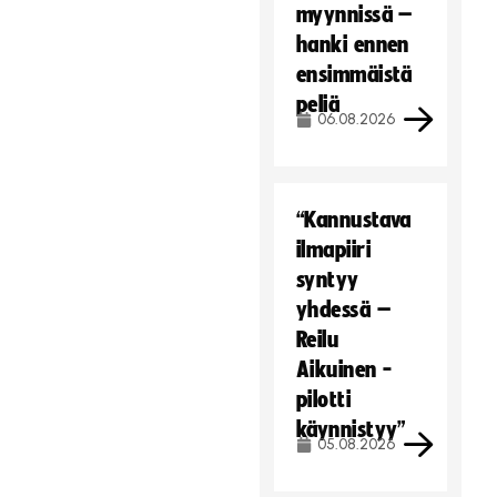
myynnissä –
hanki ennen
ensimmäistä
peliä
06.08.2026
“Kannustava
ilmapiiri
syntyy
yhdessä –
Reilu
Aikuinen -
pilotti
käynnistyy”
05.08.2026