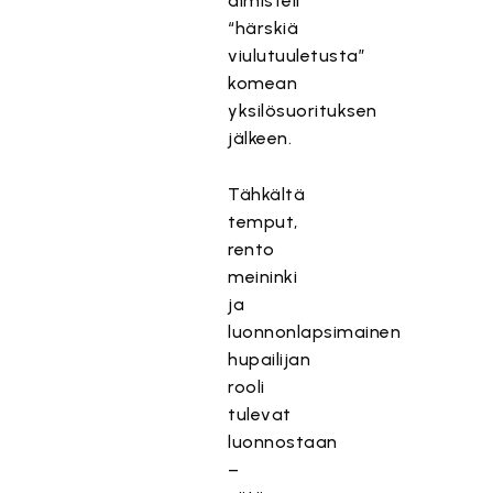
äimisteli
“härskiä
viulutuuletusta”
komean
yksilösuorituksen
jälkeen.
Tähkältä
temput,
rento
meininki
ja
luonnonlapsimainen
hupailijan
rooli
tulevat
luonnostaan
–