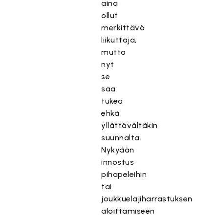
aina
ollut
merkittävä
liikuttaja,
mutta
nyt
se
saa
tukea
ehkä
yllättävältäkin
suunnalta.
Nykyään
innostus
pihapeleihin
tai
joukkuelajiharrastuksen
aloittamiseen