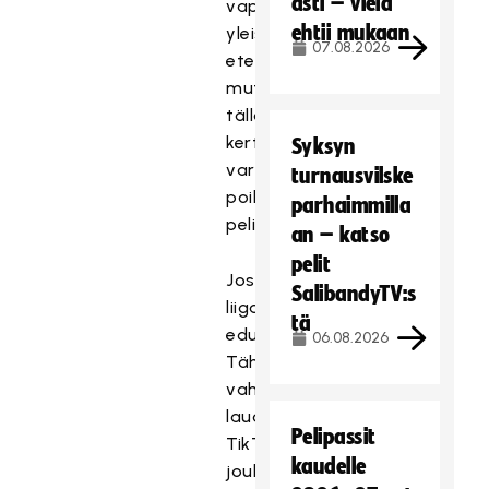
asti – vielä
vappuaattona
ehtii mukaan
yleisön
07.08.2026
eteen,
mutta
tällä
kertaa
Syksyn
varsin
turnausvilske
poikkeuksellisessa
parhaimmilla
pelipaidassa.
an – katso
pelit
Josbaa
SalibandyTV:s
liigakarsinnoissa
tä
edustanut
06.08.2026
Tähkä
vahvistaa
lauantaina
Pelipassit
TikTokkaajien
kaudelle
joukkuetta,