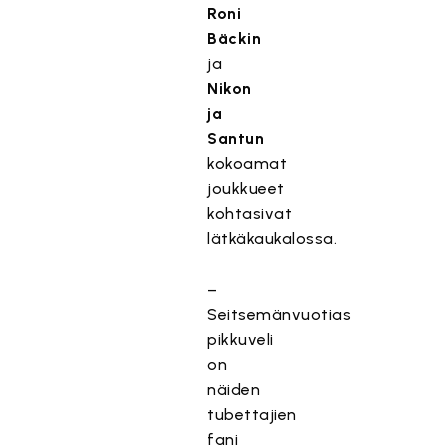
Roni
Bäckin
ja
Nikon
ja
Santun
kokoamat
joukkueet
kohtasivat
lätkäkaukalossa.
–
Seitsemänvuotias
pikkuveli
on
näiden
tubettajien
fani