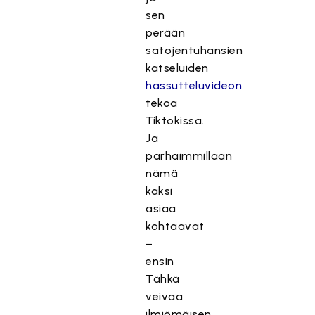
sen
perään
satojentuhansien
katseluiden
hassutteluvideon
tekoa
Tiktokissa.
Ja
parhaimmillaan
nämä
kaksi
asiaa
kohtaavat
–
ensin
Tähkä
veivaa
ilmiömäisen