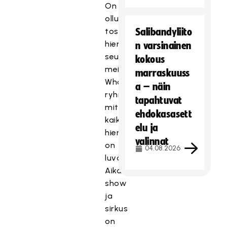
On
ollut
tosi
Salibandyliito
hieno
n varsinainen
seurata
kokous
meidän
marraskuuss
Whatsapp-
a – näin
ryhmästä,
tapahtuvat
mitä
ehdokasasett
kaikkea
elu ja
hienoa
valinnat
on
04.08.2026
luvassa.
Aikamoinen
show
ja
sirkus
on