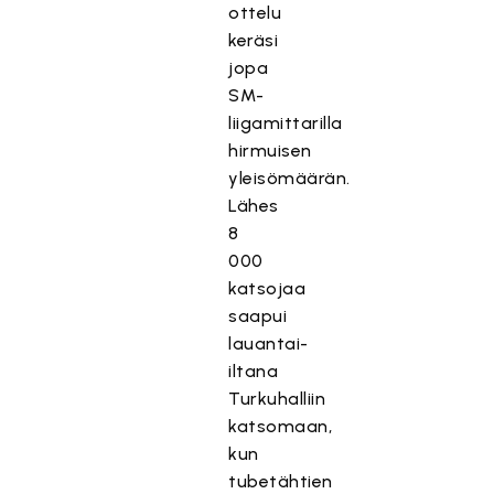
ottelu
keräsi
jopa
SM-
liigamittarilla
hirmuisen
yleisömäärän.
Lähes
8
000
katsojaa
saapui
lauantai-
iltana
Turkuhalliin
katsomaan,
kun
tubetähtien