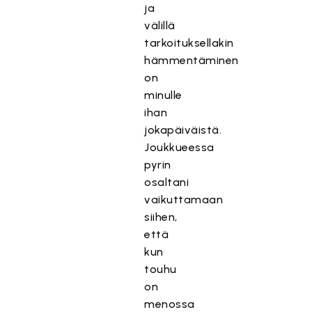
ja
välillä
tarkoituksellakin
hämmentäminen
on
minulle
ihan
jokapäiväistä.
Joukkueessa
pyrin
osaltani
vaikuttamaan
siihen,
että
kun
touhu
on
menossa