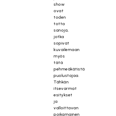
show
ovat
toden
totta
sanoja,
jotka
sopivat
kuvailemaan
myös
tätä
pehmeäkätistä
puolustajaa.
Tähkän
itsevarmat
esitykset
ja
valloittavan
poikamainen