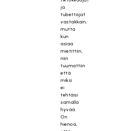
ja
tubettajat
vastakkain,
mutta
kun
asiaa
mietittiin,
niin
tuumattiin
että
miksi
ei
tehtäisi
samalla
hyvää.
On
hienoa,