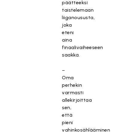
päätteeksi
taistelemaan
liiganoususta,
joka
eteni
aina
finaalivaiheeseen
saakka.
–
Oma
perhekin
varmasti
allekirjoittaa
sen,
että
pieni
vahinkosählääminen