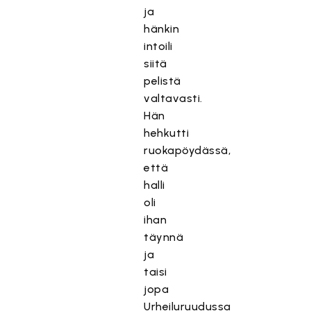
ja
hänkin
intoili
siitä
pelistä
valtavasti.
Hän
hehkutti
ruokapöydässä,
että
halli
oli
ihan
täynnä
ja
taisi
jopa
Urheiluruudussa