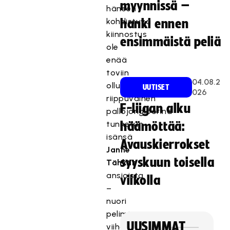
myynnissä –
häneen
kohdistuva
hanki ennen
kiinnostus
ensimmäistä peliä
ole
enää
toviin
04.08.2
ollut
UUTISET
026
riippuvainen
F-liigan alku
pallojonglöörinä
tunnetun
häämöttää:
isänsä
Avauskierrokset
Janne
syyskuun toisella
Tähkän
ansioista
viikolla
–
nuori
pelimies
UUSIMMAT
viihdyttää