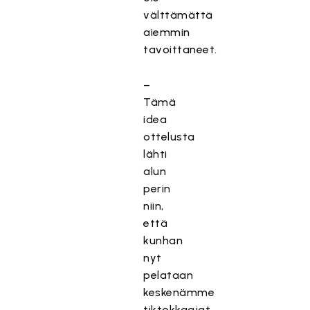
välttämättä
aiemmin
tavoittaneet.
–
Tämä
idea
ottelusta
lähti
alun
perin
niin,
että
kunhan
nyt
pelataan
keskenämme
tiktokkaajat