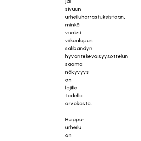
jäi
sivuun
urheiluharrastuksistaan,
minkä
vuoksi
viikonlopun
salibandyn
hyväntekeväisyysottelun
saama
näkyvyys
on
lajille
todella
arvokasta.
Huippu-
urheilu
on