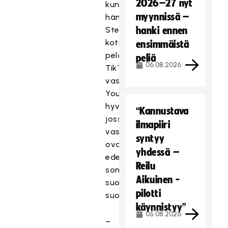
2026–27 nyt
kun
myynnissä –
hämeenlinnalaisen
Steelersin
hanki ennen
kotiareenalla
ensimmäistä
pelataan
peliä
06.08.2026
TikTok
vastaan
YouTube
hyväntekeväisyysottelu,
“Kannustava
jossa
ilmapiiri
vastakkain
syntyy
ovat
yhdessä –
edellämainittujen
Reilu
somealustojen
Aikuinen -
suosituimmat
pilotti
suomalaistähdet.
käynnistyy”
05.08.2026
–