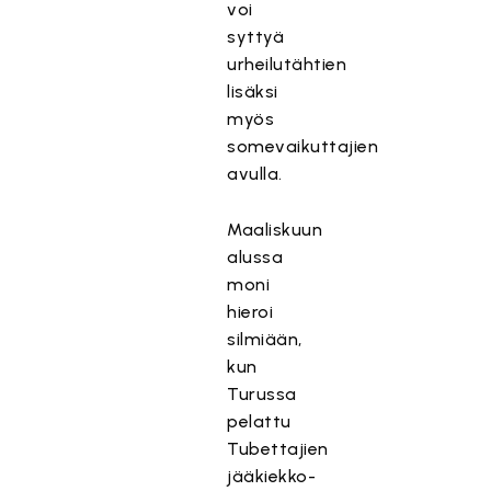
voi
syttyä
urheilutähtien
lisäksi
myös
somevaikuttajien
avulla.
Maaliskuun
alussa
moni
hieroi
silmiään,
kun
Turussa
pelattu
Tubettajien
jääkiekko-