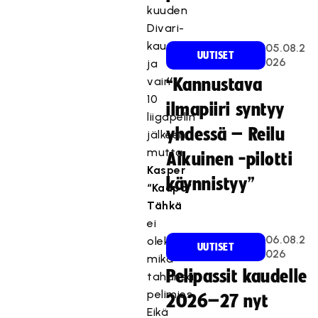
kuuden
Divari-
kauden
05.08.2
UUTISET
026
ja
vain
“Kannustava
10
ilmapiiri syntyy
liigapelin
yhdessä – Reilu
jälkeen,
mutta
Aikuinen -pilotti
Kasper
käynnistyy”
“Kaapo”
Tähkä
ei
06.08.2
olekaan
UUTISET
026
mikä
Pelipassit kaudelle
tahansa
pelimies.
2026–27 nyt
Eikä