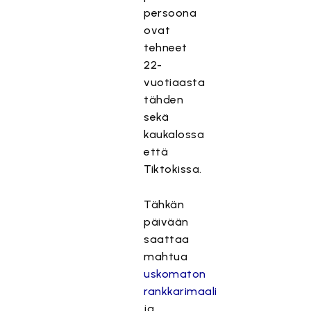
persoona
ovat
tehneet
22-
vuotiaasta
tähden
sekä
kaukalossa
että
Tiktokissa.
Tähkän
päivään
saattaa
mahtua
uskomaton
rankkarimaali
ja