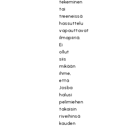
tekeminen
tai
treeneissä
hassuttelu
vapauttavat
ilmapiiriä.
Ei
ollut
siis
mikään
ihme,
että
Josba
halusi
pelimiehen
takaisin
riveihinsä
kauden