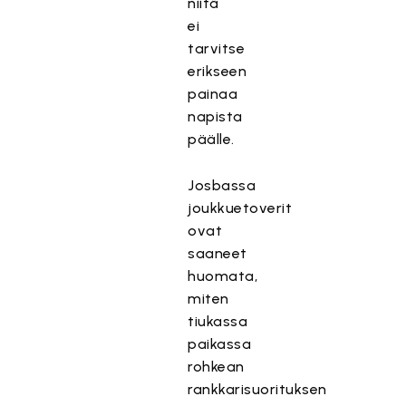
niitä
ei
tarvitse
erikseen
painaa
napista
päälle.
Josbassa
joukkuetoverit
ovat
saaneet
huomata,
miten
tiukassa
paikassa
rohkean
rankkarisuorituksen