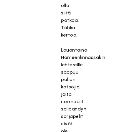
olla
siitä
pätkää,
Tähkä
kertoo.
Lauantaina
Hämeenlinnassakin
lehtereille
saapuu
paljon
katsojia,
joita
normaalit
salibandyn
sarjapelit
eivät
ole