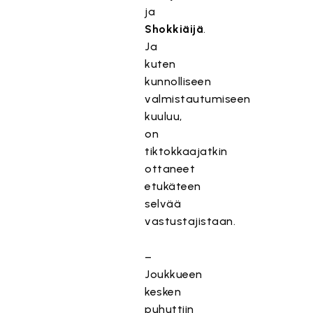
ja
Shokkiäijä
.
Ja
kuten
kunnolliseen
valmistautumiseen
kuuluu,
on
tiktokkaajatkin
ottaneet
etukäteen
selvää
vastustajistaan.
–
Joukkueen
kesken
puhuttiin