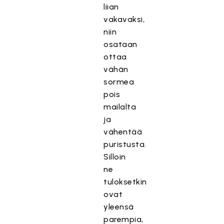
liian
vakavaksi,
niin
osataan
ottaa
vähän
sormea
pois
mailalta
ja
vähentää
puristusta.
Silloin
ne
tuloksetkin
ovat
yleensä
parempia,