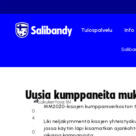
Tulospalvelu
Info
Saliba
Uusia kumppaneita mu
Lukukertoja:
161
MM2020-kisojen kumppaniverkoston toin
0
4
Liki neljäkymmentä kisojen yhteistyök
.
jossa käytiin läpi kisamatkan ajankoht
0
aikaisia kampanjoita.