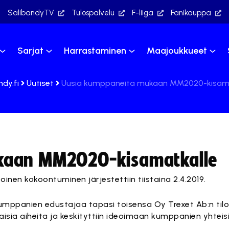
SalibandyTV
Tulospalvelu
F-liiga
Fanikauppa
Sarjat
Harrastaminen
Maajoukkueet
ndy.fi
Uutiset
Uusia kumppaneita mukaan MM2020-kisama
kaan MM2020-kisamatkalle
en kokoontuminen järjestettiin tiistaina 2.4.2019.
umppanien edustajaa tapasi toisensa Oy Trexet Ab:n til
aisia aiheita ja keskityttiin ideoimaan kumppanien yhtei