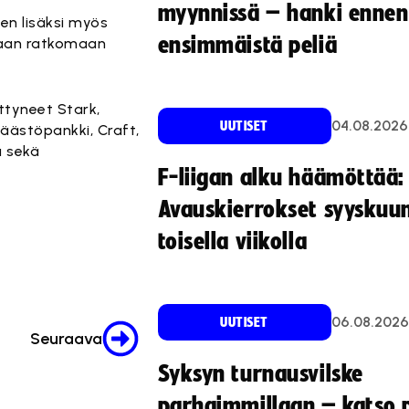
myynnissä – hanki ennen
en lisäksi myös
ensimmäistä peliä
kaan ratkomaan
ttyneet Stark,
04.08.2026
UUTISET
Säästöpankki, Craft,
ä sekä
F-liigan alku häämöttää:
Avauskierrokset syyskuu
toisella viikolla
06.08.2026
UUTISET
Seuraava
Syksyn turnausvilske
parhaimmillaan – katso p