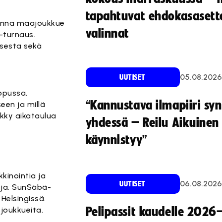
tapahtuvat ehdokasasette
uonna maajoukkue
valinnat
-turnaus.
sesta sekä
05.08.2026
UUTISET
opussa.
“Kannustava ilmapiiri sy
een ja millä
ykky aikataulua
yhdessä – Reilu Aikuinen 
käynnistyy”
kinointia ja
06.08.2026
UUTISET
oja. SunSäbä-
Helsingissä.
joukkueita.
Pelipassit kaudelle 2026