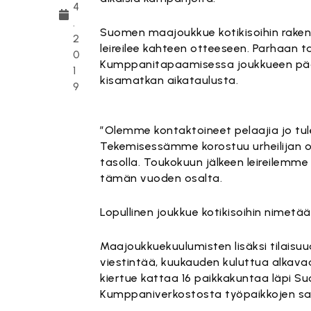
4
.
Suomen maajoukkue kotikisoihin rake
2
leireilee kahteen otteeseen. Parhaan 
0
Kumppanitapaamisessa joukkueen pää
1
kisamatkan aikataulusta.
9
”Olemme kontaktoineet pelaajia jo tul
Tekemisessämme korostuu urheilijan oma
tasolla. Toukokuun jälkeen leireilemme
tämän vuoden osalta.
Lopullinen joukkue kotikisoihin nimet
Maajoukkuekuulumisten lisäksi tilaisuu
viestintää, kuukauden kuluttua alkav
kiertue kattaa 16 paikkakuntaa läpi Su
Kumppaniverkostosta työpaikkojen sa