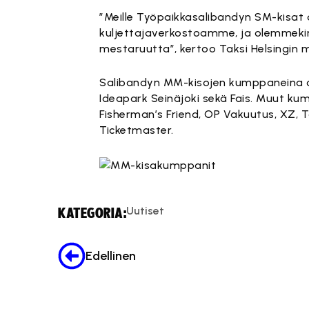
”Meille Työpaikkasalibandyn SM-kisat o
kuljettajaverkostoamme, ja olemmeki
mestaruutta”, kertoo Taksi Helsingin my
Salibandyn MM-kisojen kumppaneina on 
Ideapark Seinäjoki sekä Fais. Muut ku
Fisherman’s Friend, OP Vakuutus, XZ, Ta
Ticketmaster.
Uutiset
KATEGORIA:
Edellinen