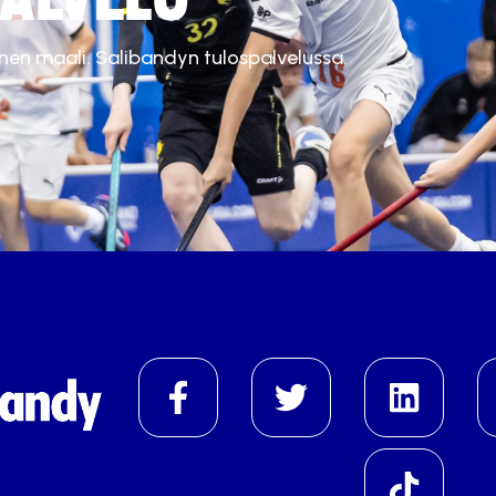
inen maali. Salibandyn tulospalvelussa.