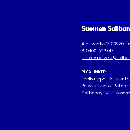
Suomen Saliband
Alakiventie 2, 00920 He
P. 0400-529 017
asiakaspalvelu@saliban
PIKALINKIT:
Fanikauppa
|
Kausi-info
Palvelusivusto
|
Pelipass
SalibandyTV
|
Tulospal