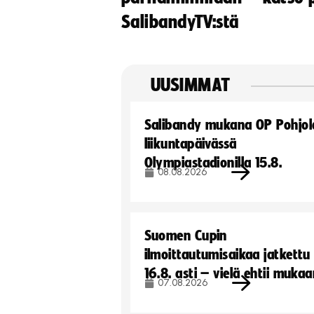
SalibandyTV:stä
UUSIMMAT
Salibandy mukana OP Pohjol
liikuntapäivässä
Olympiastadionilla 15.8.
08.08.2026
Suomen Cupin
ilmoittautumisaikaa jatkettu
16.8. asti – vielä ehtii muka
07.08.2026