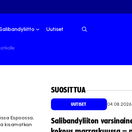
Salibandyliitto
Uutiset
tkalle
SUOSITTUA
04.08.2026
UUTISET
oissa Espoossa,
Salibandyliiton varsinain
siä kisamatkan
kokous marraskuussa – 