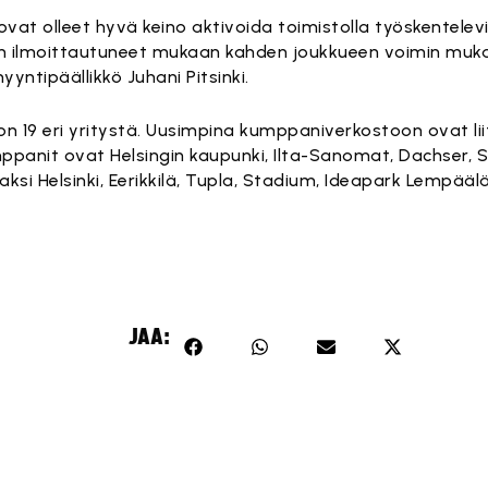
vat olleet hyvä keino aktivoida toimistolla työskentelevi
n ilmoittautuneet mukaan kahden joukkueen voimin mu
yntipäällikkö Juhani Pitsinki.
19 eri yritystä. Uusimpina kumppaniverkostoon ovat lii
mppanit ovat Helsingin kaupunki, Ilta-Sanomat, Dachser, 
ksi Helsinki, Eerikkilä, Tupla, Stadium, Ideapark Lempääl
JAA: