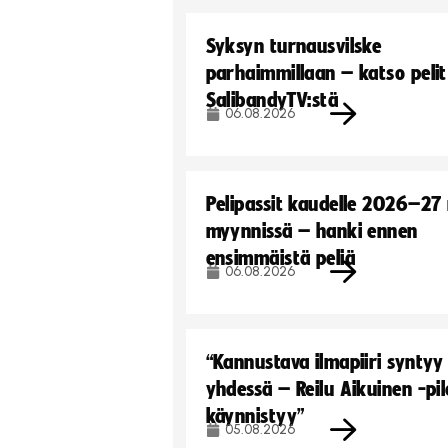
Syksyn turnausvilske
parhaimmillaan – katso pelit
SalibandyTV:stä
06.08.2026
Pelipassit kaudelle 2026–27
myynnissä – hanki ennen
ensimmäistä peliä
06.08.2026
“Kannustava ilmapiiri syntyy
yhdessä – Reilu Aikuinen -pil
käynnistyy”
05.08.2026