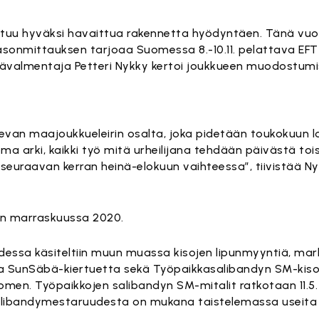
ntuu hyväksi havaittua rakennetta hyödyntäen. Tänä v
tasonmittauksen tarjoaa Suomessa 8.-10.11. pelattava EFT
valmentaja Petteri Nykky kertoi joukkueen muodostumi
evan maajoukkueleirin osalta, joka pidetään toukokuun l
 arki, kaikki työ mitä urheilijana tehdään päivästä tois
 seuraavan kerran heinä-elokuun vaihteessa”, tiivistää N
ään marraskuussa 2020.
dessa käsiteltiin muun muassa kisojen lipunmyyntiä, mark
aa SunSäbä-kiertuetta sekä Työpaikkasalibandyn SM-kis
omen. Työpaikkojen salibandyn SM-mitalit ratkotaan 11.5. 
libandymestaruudesta on mukana taistelemassa useita 