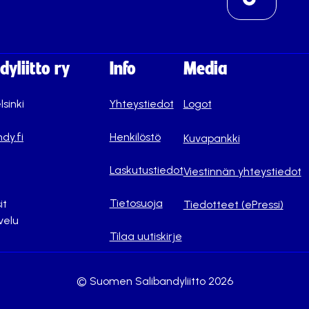
yliitto ry
Info
Media
lsinki
Yhteystiedot
Logot
dy.fi
Henkilöstö
Kuvapankki
Laskutustiedot
Viestinnän yhteystiedot
Tietosuoja
it
Tiedotteet (ePressi)
velu
Tilaa uutiskirje
© Suomen Salibandyliitto 2026