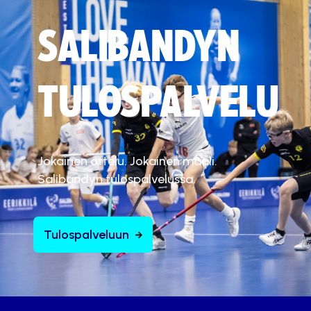
SALIBANDYN
TULOSPALVELU
Jokainen ottelu. Jokainen maali.
Salibandyn tulospalvelussa.
Tulospalveluun