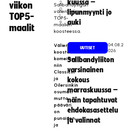
kuussa –
2
viikon
Salibandyliigan
0
lipunmyynti jo
välieräviikon
TOP5-
1
TOP5-
auki
9
maalien
maalit
koosteessa.
04.08.2
Välieräviikon
UUTISET
026
koosteessa
komeilevat
Salibandyliiton
niin
varsinainen
Classicin
ja
kokous
Oilersinkin
marraskuussa –
osumat,
mutta
näin tapahtuvat
pääväri
ehdokasasettelu
on
punainen
ja valinnat
ja