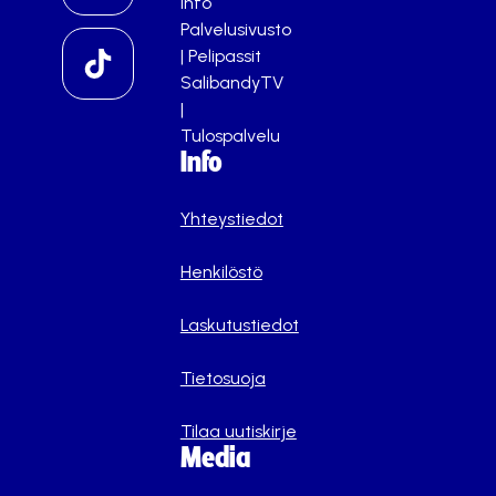
info
Palvelusivusto
|
Pelipassit
SalibandyTV
|
Tulospalvelu
Info
Yhteystiedot
Henkilöstö
Laskutustiedot
Tietosuoja
Tilaa uutiskirje
Media