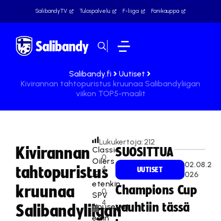
SalibandyTV
Tulospalvelu
F-liiga
Fanikauppa
Salibandy.fi
Uutiset
Kivirannan tahtopuristus kruunaa Salibandyliigan
viikon TOP5-maalit
Lukukertoja:
212
Kivirannan
Classic,
SUOSITTUA
0
Oilers
02.08.2
tahtopuristus
4
UUTISET
ja
026
.
etenkin
kruunaa
Champions Cup
0
SPV
4
vauhtiin tässä
nousevat
Salibandyliigan
.
esiin