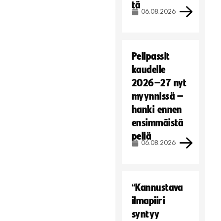
tä
s
06.08.2026
t
e
i
t
Pelipassit
ä
kaudelle
.
2026–27 nyt
Hyväksy markkinointievästeet
myynnissä –
hanki ennen
ensimmäistä
peliä
06.08.2026
“Kannustava
ilmapiiri
syntyy