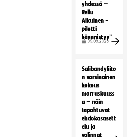
yhdessä –
Reilu
Aikuinen -
pilotti
käynnistyy”
05.08.2026
Salibandyliito
n varsinainen
kokous
marraskuuss
a – näin
tapahtuvat
ehdokasasett
elu ja
valinnat