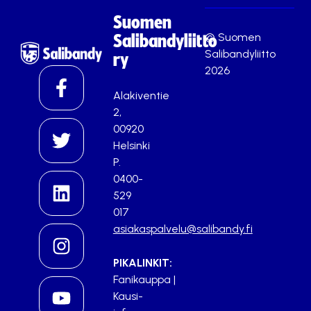
Suomen
© Suomen
Salibandyliitto
Salibandyliitto
ry
2026
Alakiventie
2,
00920
Helsinki
P.
0400-
529
017
asiakaspalvelu@salibandy.fi
PIKALINKIT:
Fanikauppa
|
Kausi-