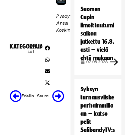
v
a
Suomen
a
Pysäytyskuvat:
Cupin
t
Anssi
ilmoittautumi
ii
Koskinen
saikaa
m
jatkettu 16.8.
a
Uuti
KATEGORIA:
JAA:
r
asti – vielä
set
k
ehtii mukaan
07.08.2026
k
i
n
o
Syksyn
i
Edellinen
Seuraava
turnausvilske
n
t
parhaimmilla
i
an – katso
e
pelit
v
SalibandyTV:s
ä