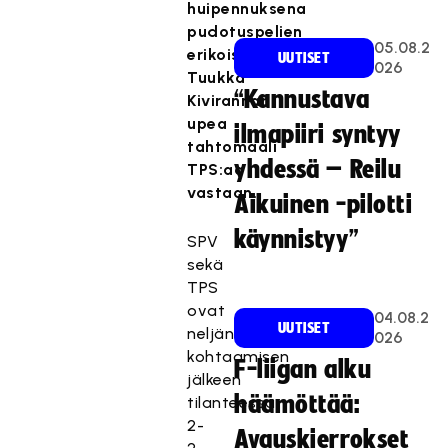
huipennuksena
pudotuspelien
05.08.2
erikoismies
UUTISET
026
Tuukka
“Kannustava
Kivirannan
upea
ilmapiiri syntyy
tahtomaali
yhdessä – Reilu
TPS:aa
vastaan.
Aikuinen -pilotti
käynnistyy”
SPV
T
sekä
ä
TPS
m
ovat
04.08.2
ä
UUTISET
neljän
026
s
kohtaamisen
F-liigan alku
i
jälkeen
s
häämöttää:
tilanteessa
ä
2-
Avauskierrokset
l