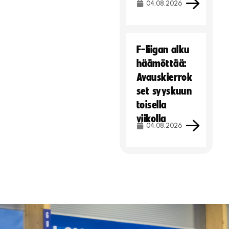
04.08.2026
F-liigan alku
häämöttää:
Avauskierrok
set syyskuun
toisella
viikolla
04.08.2026