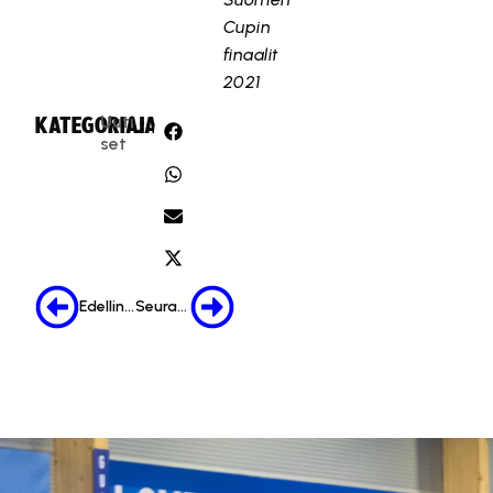
Cupin
finaalit
2021
Uuti
KATEGORIA:
JAA:
set
Edellinen
Seuraava