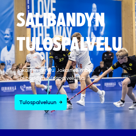
SALIBANDYN
TULOSPALVELU
Jokainen ottelu. Jokainen maali.
Salibandyn tulospalvelussa.
Tulospalveluun