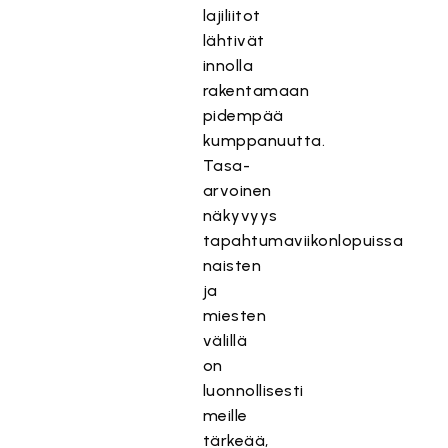
lajiliitot
lähtivät
innolla
rakentamaan
pidempää
kumppanuutta.
Tasa-
arvoinen
näkyvyys
tapahtumaviikonlopuissa
naisten
ja
miesten
välillä
on
luonnollisesti
meille
tärkeää,