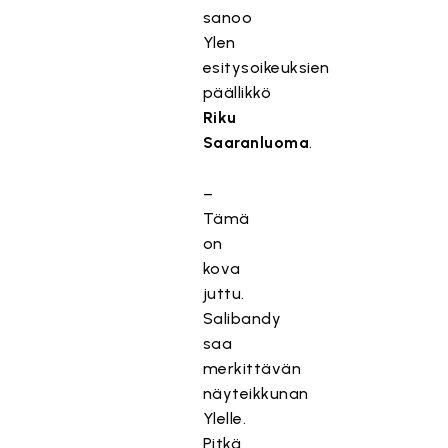
sanoo
Ylen
esitysoikeuksien
päällikkö
Riku
Saaranluoma
.
–
Tämä
on
kova
juttu.
Salibandy
saa
merkittävän
näyteikkunan
Ylelle.
Pitkä