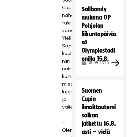
Cupit
Salibandy
nähdään
mukana OP
tulevina
Pohjolan
vuosina
liikuntapäiväs
Ylellä.
sä
Sopimukseen
Olympiastadi
kuuluvat
onilla 15.8.
niin
08.08.2026
naisten
kuin
miesten
Suomen
loppuottelut
Cupin
ja
ilmoittautumi
välierät.
saikaa
–
jatkettu 16.8.
Olemme
asti – vielä