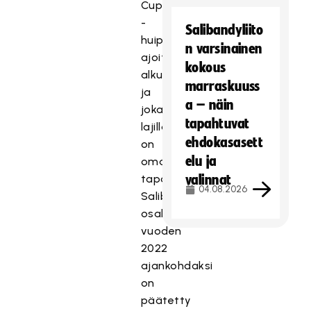
Cup
-
Salibandyliito
huipennus
n varsinainen
ajoittuu
kokous
alkuvuoteen/keskitalveen,
marraskuuss
ja
a – näin
jokaisella
tapahtuvat
lajilla
ehdokasasett
on
elu ja
oma
tapahtumaviikonloppunsa.
valinnat
04.08.2026
Salibandyn
osalta
vuoden
2022
ajankohdaksi
on
päätetty