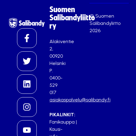
Suomen
© Suomen
Salibandyliitto
Salibandyliitto
ry
2026
Alakiventie
2,
00920
Helsinki
P.
0400-
529
017
asiakaspalvelu@salibandy.fi
PIKALINKIT:
Fanikauppa
|
Kausi-