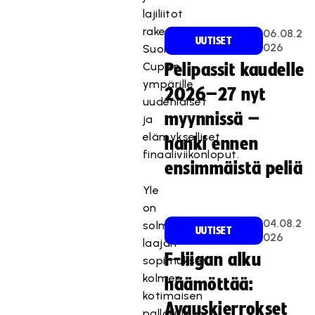
lajiliitot
rakentavat
06.08.2
UUTISET
026
Suomen
Cupien
Pelipassit kaudelle
ympärille
2026–27 nyt
uudenlaiset
myynnissä –
ja
elämykselliset
hanki ennen
finaaliviikonloput.
ensimmäistä peliä
Yle
on
04.08.2
solminut
UUTISET
026
laajan
F-liigan alku
sopimuksen
kolmen
häämöttää:
kotimaisen
Avauskierrokset
palloilulajin