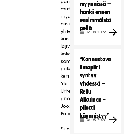
panos,
myynnissä –
mutta
hanki ennen
myös
ensimmäistä
ainutlaatuista
peliä
yhteisöllisyyttä,
06.08.2026
kun
lajiväki
kokoontuu
“Kannustava
samaan
ilmapiiri
paikkaan,
syntyy
kertoo
yhdessä –
Yle
Urheilun
Reilu
päällikkö
Aikuinen -
Joose
pilotti
Palonen
.
käynnistyy”
05.08.2026
Suomen