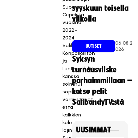
Suomen
syyskuun toisella
Cupeista
viikolla
vuosina
2022–
2024.
06.08.2
Salibandyliiton,
UUTISET
026
Koripalloliiton
Syksyn
ja
Lentopalloliiton
turnausvilske
kanssa
parhaimmillaan –
solmitut
katso pelit
sopimukset
varmistavat,
SalibandyTV:stä
että
kaikkien
kolmen
UUSIMMAT
lajin
Suomen