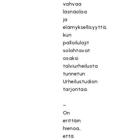
vahvaa
läsnäoloa
ja
elämyksellisyyttä,
kun
palloilulajit
solahtavat
osaksi
talviurheilusta
tunnetun
Urheilustudion
tarjontaa.
–
On
erittäin
hienoa,
että