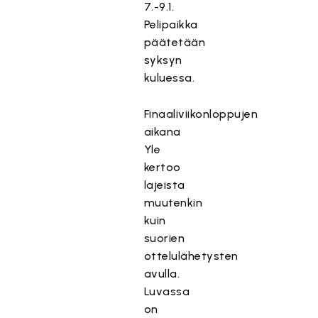
7.-9.1.
Pelipaikka
päätetään
syksyn
kuluessa.
Finaaliviikonloppujen
aikana
Yle
kertoo
lajeista
muutenkin
kuin
suorien
ottelulähetysten
avulla.
Luvassa
on