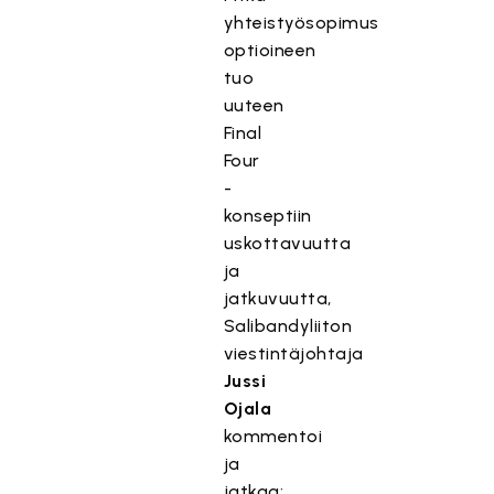
yhteistyösopimus
optioineen
tuo
uuteen
Final
Four
-
konseptiin
uskottavuutta
ja
jatkuvuutta,
Salibandyliiton
viestintäjohtaja
Jussi
Ojala
kommentoi
ja
jatkaa: