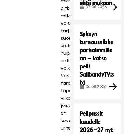
miettineet
ehtii mukaan
07.08.2026
pitkään,
miten
voisimme
tarjota
Syksyn
suomalaisille
turnausvilske
kotimaista
parhaimmilla
huippupalloilua
an – katso
entistä
pelit
vaikuttavammin.
SalibandyTV:s
Vastaamme
tä
tarpeeseen
06.08.2026
tapahtumallisilla
viikonlopuilla,
joissa
on
Pelipassit
kova
kaudelle
urheilullinen
2026–27 nyt