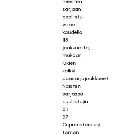
miesten
sarjaan
osallistui
viime
kaudella
118
joukkuetta,
mukaan
lukien
kaikki
pääsarjajoukkueet.
Naisten
sarjassa
osallistujia
oli
37.
Cupmestareiksi
tämän