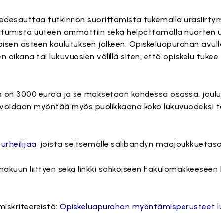
 edesauttaa tutkinnon suorittamista tukemalla urasiirt
tautumista uuteen ammattiin sekä helpottamalla nuorten ur
 toisen asteen koulutuksen jälkeen. Opiskeluapurahan avu
 aikana tai lukuvuosien välillä siten, että opiskelu tukee
on 3000 euroa ja se maksetaan kahdessa osassa, joulu
voidaan myöntää myös puolikkaana koko lukuvuodeksi tai
 urheilijaa
, joista seitsemälle salibandyn maajoukkuetason
akuun liittyen sekä linkki sähköiseen hakulomakkeeseen
iskriteereistä:
Opiskeluapurahan myöntämisperusteet l