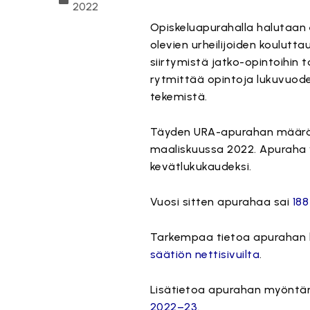
2022
Opiskeluapurahalla halutaan
olevien urheilijoiden koulut
siirtymistä jatko-opintoihin
rytmittää opintoja lukuvuoden
tekemistä.
Täyden URA-apurahan määrä 
maaliskuussa 2022. Apuraha 
kevätlukukaudeksi.
Vuosi sitten apurahaa sai
188
Tarkempaa tietoa apurahan h
säätiön nettisivuilta
.
Lisätietoa apurahan myöntäm
2022–23
.