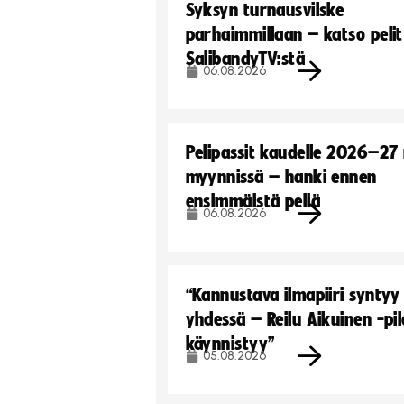
Syksyn turnausvilske
parhaimmillaan – katso pelit
SalibandyTV:stä
06.08.2026
Pelipassit kaudelle 2026–27
myynnissä – hanki ennen
ensimmäistä peliä
06.08.2026
“Kannustava ilmapiiri syntyy
yhdessä – Reilu Aikuinen -pil
käynnistyy”
05.08.2026