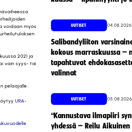
ymävaiheessa
heilijoiden
04.08.2026
UUTISET
lla voidaan myös
 urheilutuloksen
Salibandyliiton varsinain
kokous marraskuussa – 
kuussa 2021 ja
tapahtuvat ehdokasasette
 vain syys- tai
valinnat
 pelaajalle.
05.08.2026
UUTISET
 löytyy
URA-
“Kannustava ilmapiiri sy
ukuvuodelle
yhdessä – Reilu Aikuinen 