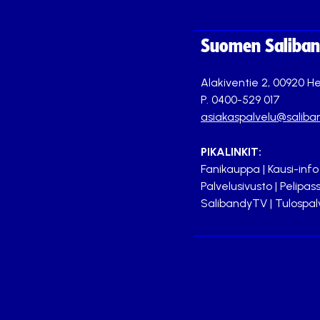
Suomen Saliband
Alakiventie 2, 00920 He
P. 0400-529 017
asiakaspalvelu@saliban
PIKALINKIT:
Fanikauppa
|
Kausi-info
Palvelusivusto
|
Pelipass
SalibandyTV
|
Tulospal