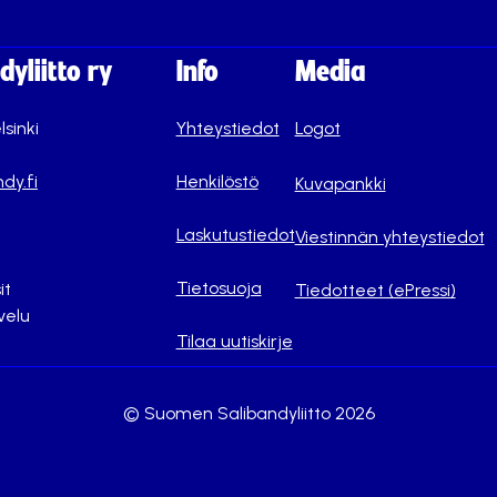
yliitto ry
Info
Media
lsinki
Yhteystiedot
Logot
dy.fi
Henkilöstö
Kuvapankki
Laskutustiedot
Viestinnän yhteystiedot
Tietosuoja
it
Tiedotteet (ePressi)
velu
Tilaa uutiskirje
© Suomen Salibandyliitto 2026