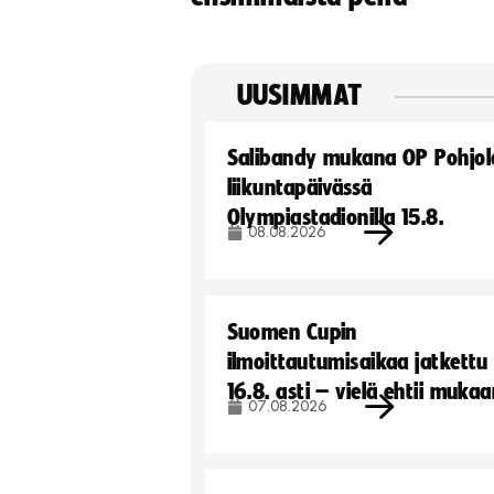
UUSIMMAT
Salibandy mukana OP Pohjol
liikuntapäivässä
Olympiastadionilla 15.8.
08.08.2026
Suomen Cupin
ilmoittautumisaikaa jatkettu
16.8. asti – vielä ehtii muka
07.08.2026