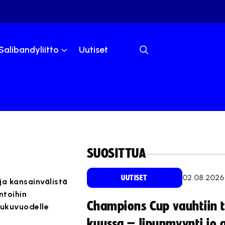
Salibandyliitto
Uutiset
SUOSITTUA
02.08.2026
UUTISET
a kansainvälistä
ntoihin
Champions Cup vauhtiin 
lukuvuodelle
kuussa – lipunmyynti jo 