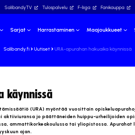
SalibandyTV
Tulospalvelu
F-liiga
Fanikauppa
Sarjat
Harrastaminen
Maajoukkueet
Salibandy.fi
Uutiset
URA-apurahan hakuaika käynnissä
a käynnissä
tämissäätiö (URA) myöntää vuosittain opiskeluapurahoj
i aktiiviuransa jo päättäneiden huippu-urheilijoiden opi
ssa, ammattikorkeakoulussa tai yliopistossa. Apurahat 
yyskuun ajan.