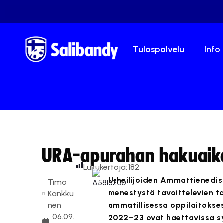
Tulospalvelu
Info
URA-apurahan hakuaik
Lukukertoja:
182
Urheilijoiden Ammattienedis
Timo
menestystä tavoittelevien ta
Kankku
nen
ammatillisessa oppilaitokse
06.09.
2022–23 ovat haettavissa s