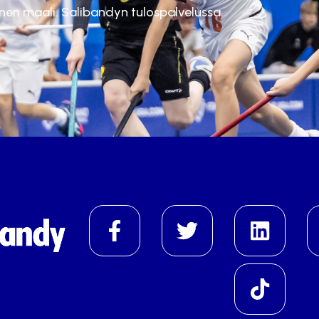
inen maali. Salibandyn tulospalvelussa.