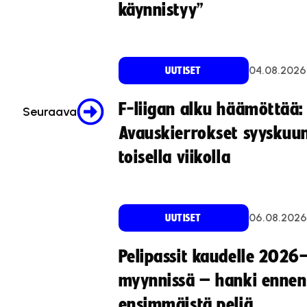
käynnistyy”
04.08.2026
UUTISET
F-liigan alku häämöttää:
Seuraava
Avauskierrokset syyskuu
toisella viikolla
06.08.2026
UUTISET
Pelipassit kaudelle 2026
myynnissä – hanki ennen
ensimmäistä peliä