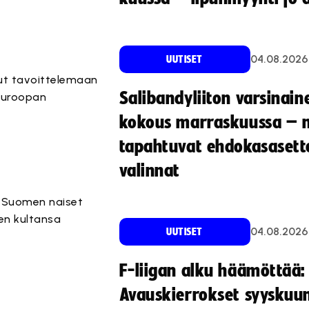
04.08.2026
UUTISET
nut tavoittelemaan
Salibandyliiton varsinain
 Euroopan
kokous marraskuussa – 
tapahtuvat ehdokasasette
valinnat
n Suomen naiset
en kultansa
04.08.2026
UUTISET
F-liigan alku häämöttää:
Avauskierrokset syyskuu