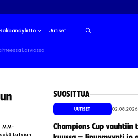
Salibandyliitto
Uutiset
aihteessa Latviassa
SUOSITTUA
uun
02.08.2026
UUTISET
Champions Cup vauhtiin 
en MM-
 sekä Latvian
kuussa – lipunmyynti jo 