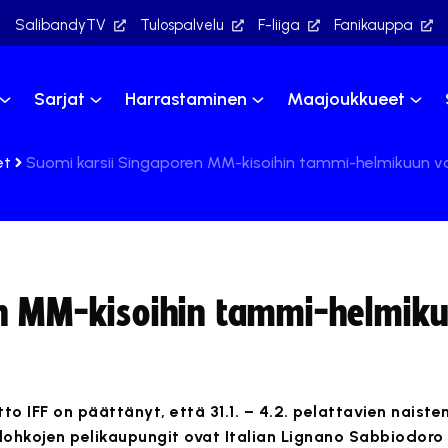
SalibandyTV
Tulospalvelu
F-liiga
Fanikauppa
Sarjat
Harrastaminen
Maajoukkueet
et
Suomi karsii Singaporen MM-kisoihin tammi-helmikuun v
en MM-kisoihin tammi-helmik
tto IFF on päättänyt, että 31.1. – 4.2. pelattavien naist
lohkojen pelikaupungit ovat Italian Lignano Sabbiodoro