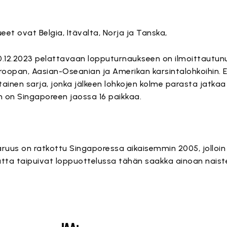
t ovat Belgia, Itävalta, Norja ja Tanska,
10.12.2023 pelattavaan lopputurnaukseen on ilmoittautu
roopan, Aasian-Oseanian ja Amerikan karsintalohkoihin.
tainen sarja, jonka jälkeen lohkojen kolme parasta jatkaa
n on Singaporeen jaossa 16 paikkaa.
uus on ratkottu Singaporessa aikaisemmin 2005, jolloi
mutta taipuivat loppuottelussa tähän saakka ainoan naist