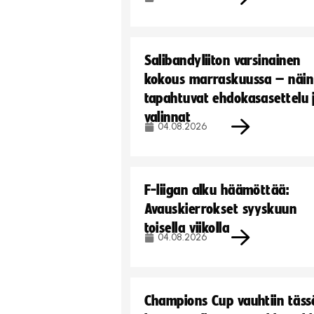
Salibandyliiton varsinainen
kokous marraskuussa – näin
tapahtuvat ehdokasasettelu 
valinnat
04.08.2026
F-liigan alku häämöttää:
Avauskierrokset syyskuun
toisella viikolla
04.08.2026
Champions Cup vauhtiin täss