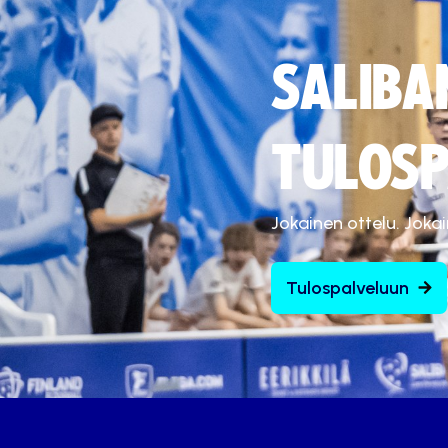
SALIBA
TULOSP
Jokainen ottelu. Joka
Tulospalveluun