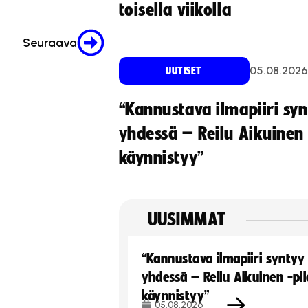
toisella viikolla
Seuraava
05.08.2026
UUTISET
“Kannustava ilmapiiri sy
yhdessä – Reilu Aikuinen 
käynnistyy”
UUSIMMAT
“Kannustava ilmapiiri syntyy
yhdessä – Reilu Aikuinen -pil
käynnistyy”
05.08.2026