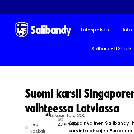
Tulospalvelu
Info
Salibandy.fi
Uutis
Suomi karsii Singapor
vaihteessa Latviassa
Lukukertoja:
205
Kansainvälinen Salibandylii
Tea
karsintalohkojen Euroopan 
Naskali