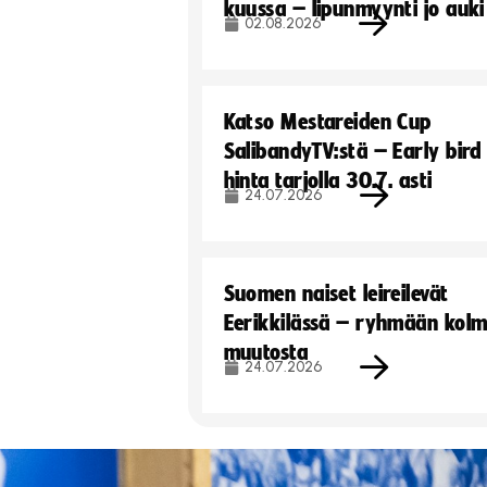
kuussa – lipunmyynti jo auki
02.08.2026
Katso Mestareiden Cup
SalibandyTV:stä – Early bird
hinta tarjolla 30.7. asti
24.07.2026
Suomen naiset leireilevät
Eerikkilässä – ryhmään kol
muutosta
24.07.2026