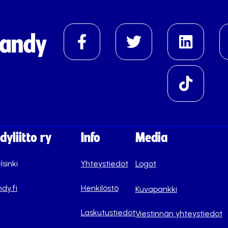
yliitto ry
Info
Media
lsinki
Yhteystiedot
Logot
dy.fi
Henkilöstö
Kuvapankki
Laskutustiedot
Viestinnän yhteystiedot