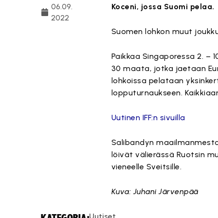
06.09.
Koceni, jossa Suomi pelaa.
2022
Suomen lohkon muut joukkuee
Paikkaa Singaporessa 2. – 
30 maata, jotka jaetaan Eu
lohkoissa pelataan yksinker
lopputurnaukseen. Kaikkiaa
Uutinen IFF:n sivuilla
Salibandyn maailmanmestar
löivät välierässä Ruotsin 
vieneelle Sveitsille.
Kuva: Juhani Järvenpää
Uutiset