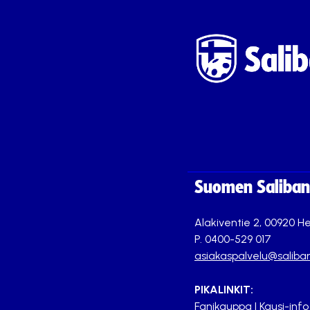
Suomen Saliband
Alakiventie 2, 00920 He
P. 0400-529 017
asiakaspalvelu@saliban
PIKALINKIT:
Fanikauppa
|
Kausi-info