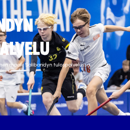
NDYN
ALVELU
inen maali. Salibandyn tulospalvelussa.