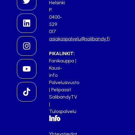
Helsinki
P.
0400-
529
017
asiakaspalvelu@salibandy.fi
PIKALINKIT:
Fanikauppa
|
Kausi-
info
Palvelusivusto
|
Pelipassit
SalibandyTV
|
Tulospalvelu
Info
Yhteystiedot