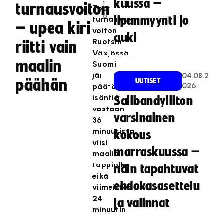
kuussa –
1
turnausvoiton
Tour
6
lipunmyynti jo
turnauksen
– upea kiri
voiton
auki
Ruotsin
riitti vain
Växjössä.
maalin
Suomi
jäi
04.08.2
päähän
UUTISET
026
päätösottelussa
isäntiä
Salibandyliiton
vastaan
varsinainen
36
minuutissa
kokous
viisi
marraskuussa –
maalia
tappiolle
näin tapahtuvat
eikä
ehdokasasettelu
viimeisten
24
ja valinnat
minuutin