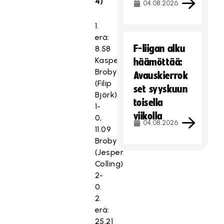
4)
04.08.2026
1.
erä:
F-liigan alku
8.58
Kasper
häämöttää:
Broby
Avauskierrok
(Filip
set syyskuun
Björk)
toisella
1-
viikolla
0,
04.08.2026
11.09
Broby
(Jesper
Colling)
2-
0.
2.
erä:
25.21