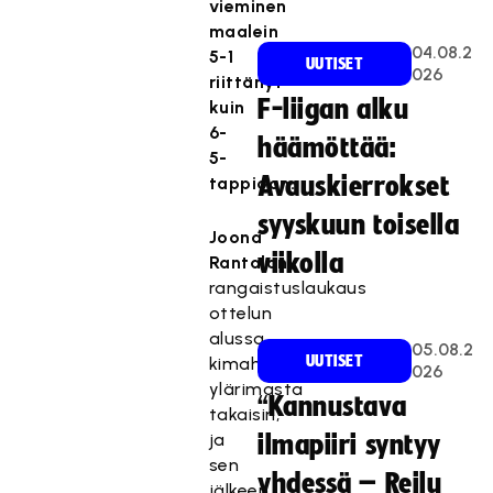
vieminen
maalein
04.08.2
5-1
UUTISET
026
riittänyt
F-liigan alku
kuin
6-
häämöttää:
5-
Avauskierrokset
tappioon.
syyskuun toisella
Joona
viikolla
Rantalan
rangaistuslaukaus
ottelun
alussa
05.08.2
UUTISET
kimahti
026
ylärimasta
“Kannustava
takaisin,
ja
ilmapiiri syntyy
sen
yhdessä – Reilu
jälkeen