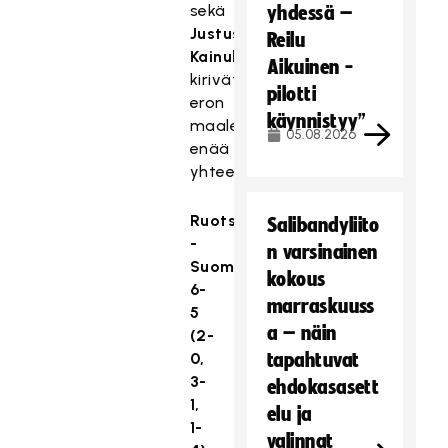
sekä
yhdessä –
Justus
Reilu
Kainulainen
Aikuinen -
kirivätkin
pilotti
eron
käynnistyy”
maaleillaan
05.08.2026
enää
yhteen.
Ruotsi
Salibandyliito
-
n varsinainen
Suomi
kokous
6-
marraskuuss
5
a – näin
(2-
0,
tapahtuvat
3-
ehdokasasett
1,
elu ja
1-
valinnat