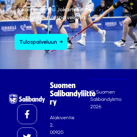
Jokainen ottelu. Jokainen maali.
Salibandyn tulospalvelussa.
Tulospalveluun
Suomen
© Suomen
Salibandyliitto
Salibandyliitto
ry
2026
Alakiventie
2,
00920