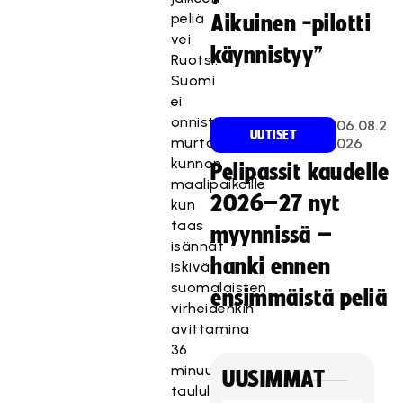
peliä
Aikuinen -pilotti
vei
käynnistyy”
Ruotsi.
Suomi
ei
onnistunut
06.08.2
UUTISET
murtautumaan
026
kunnon
Pelipassit kaudelle
maalipaikoille
2026–27 nyt
kun
taas
myynnissä –
isännät
hanki ennen
iskivät
suomalaisten
ensimmäistä peliä
virheidenkin
avittamina
36
minuutissa
UUSIMMAT
taululle