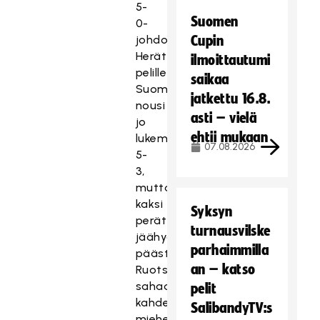
5-
Suomen
0-
johdon.
Cupin
Herättyään
ilmoittautumi
pelille
saikaa
Suomi
jatkettu 16.8.
nousi
asti – vielä
jo
ehtii mukaan
lukemiin
07.08.2026
5-
3,
mutta
kaksi
Syksyn
perättäistä
turnausvilske
jäähyä
parhaimmilla
päästi
an – katso
Ruotsin
sahaamaan
pelit
kahden
SalibandyTV:s
miehen