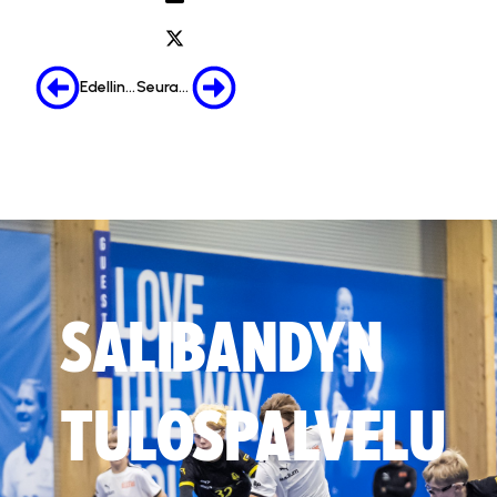
Edellinen
Seuraava
SALIBANDYN
TULOSPALVELU