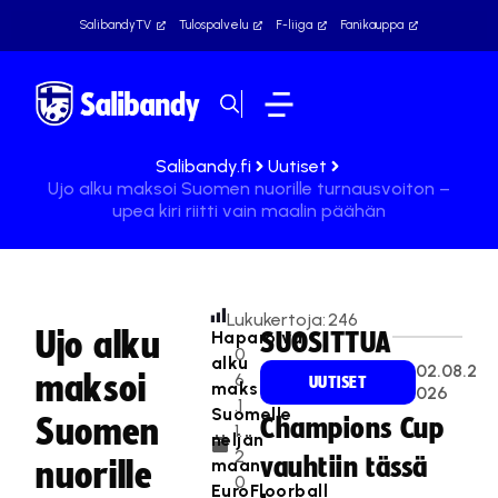
SalibandyTV
Tulospalvelu
F-liiga
Fanikauppa
Salibandy.fi
Uutiset
Ujo alku maksoi Suomen nuorille turnausvoiton –
upea kiri riitti vain maalin päähän
Lukukertoja:
246
Ujo alku
Haparoiva
SUOSITTUA
0
alku
02.08.2
maksoi
6
UUTISET
maksoi
026
.1
Suomelle
Suomen
Champions Cup
1.
neljän
2
vauhtiin tässä
maan
nuorille
0
EuroFloorball