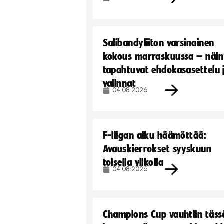
Salibandyliiton varsinainen
kokous marraskuussa – näin
tapahtuvat ehdokasasettelu 
valinnat
04.08.2026
F-liigan alku häämöttää:
Avauskierrokset syyskuun
toisella viikolla
04.08.2026
Champions Cup vauhtiin täss