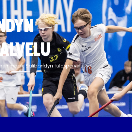
NDYN
ALVELU
inen maali. Salibandyn tulospalvelussa.