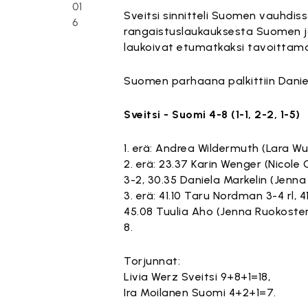
01
Sveitsi sinnitteli Suomen vauhdiss
6
rangaistuslaukauksesta Suomen jo
laukoivat etumatkaksi tavoittam
Suomen parhaana palkittiin Daniel
Sveitsi - Suomi 4-8 (1-1, 2-2, 1-5)
1. erä: Andrea Wildermuth (Lara Wut
2. erä: 23.37 Karin Wenger (Nicole
3-2, 30.35 Daniela Markelin (Jenna
3. erä: 41.10 Taru Nordman 3-4 rl,
45.08 Tuulia Aho (Jenna Ruokosten
8.
Torjunnat:
Livia Werz Sveitsi 9+8+1=18,
Ira Moilanen Suomi 4+2+1=7.