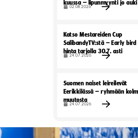
kuussa – lipunmyynti jo auki
02.08.2026
Katso Mestareiden Cup
SalibandyTV:stä – Early bird
hinta tarjolla 30.7. asti
24.07.2026
Suomen naiset leireilevät
Eerikkilässä – ryhmään kol
muutosta
24.07.2026