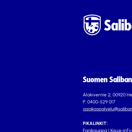
Suomen Saliband
Alakiventie 2, 00920 He
P. 0400-529 017
asiakaspalvelu@saliban
PIKALINKIT:
Fanikauppa
|
Kausi-info