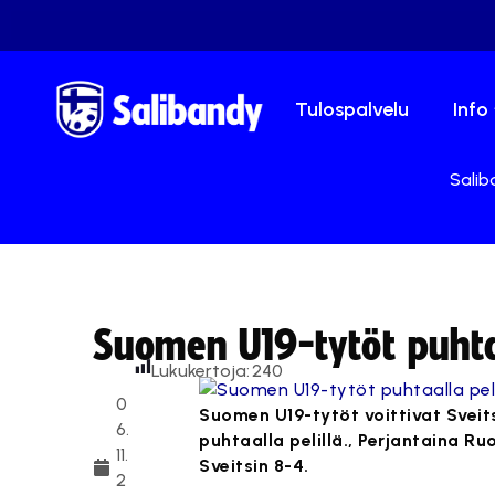
Tulospalvelu
Info
Salib
Suomen U19-tytöt puhtaa
Lukukertoja:
240
0
Suomen U19-tytöt voittivat Sveit
6.
puhtaalla pelillä., Perjantaina 
11.
Sveitsin 8-4.
2