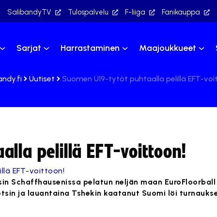
SalibandyTV
Tulospalvelu
F-liiga
Fanikauppa
Sarjat
Harrastaminen
Maajoukkueet
andy.fi
Uutiset
Suomen U19-tytöt puhtaalla pelillä EFT-voi
lla pelillä EFT-voittoon!
sin Schaffhausenissa pelatun neljän maan EuroFloorball
Ruotsin ja lauantaina Tshekin kaatanut Suomi löi turnauk