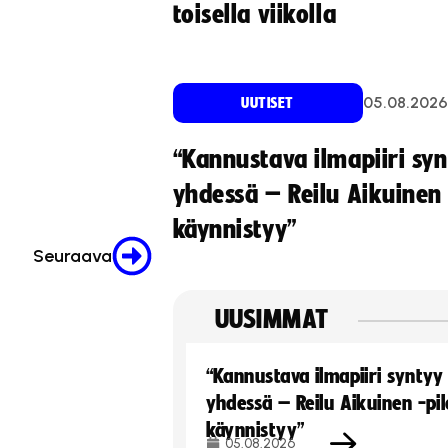
toisella viikolla
05.08.2026
UUTISET
“Kannustava ilmapiiri sy
yhdessä – Reilu Aikuinen 
käynnistyy”
Seuraava
UUSIMMAT
“Kannustava ilmapiiri syntyy
yhdessä – Reilu Aikuinen -pil
käynnistyy”
05.08.2026