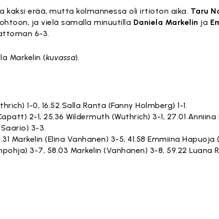
a kaksi erää, mutta kolmannessa oli irtioton aika.
Taru N
htoon, ja vielä samalla minuutilla
Daniela Markelin
ja
E
attoman 6-3.
a Markelin (
kuvassa
).
hrich) 1-0, 16.52 Salla Ranta (Fanny Holmberg) 1-1.
 Capatt) 2-1, 25.36 Wildermuth (Wuthrich) 3-1, 27.01 Anniin
 Saario) 3-3.
 41.31 Markelin (Elina Vanhanen) 3-5, 41.58 Emmiina Hapuoja
pohja) 3-7, 58.03 Markelin (Vanhanen) 3-8, 59.22 Luana 