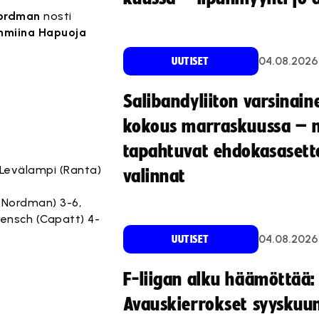
ordman
nosti
mmiina Hapuoja
04.08.2026
UUTISET
Salibandyliiton varsinain
kokous marraskuussa – 
tapahtuvat ehdokasasette
a Levälampi (Ranta)
valinnat
 (Nordman) 3-6,
Rensch (Capatt) 4-
04.08.2026
UUTISET
F-liigan alku häämöttää:
Avauskierrokset syyskuu