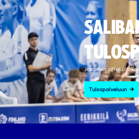
SALIBA
TULOSP
Jokainen ottelu. Joka
Tulospalveluun