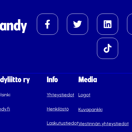
yliitto ry
Info
Media
lsinki
Yhteystiedot
Logot
dy.fi
Henkilöstö
Kuvapankki
Laskutustiedot
Viestinnän yhteystiedot