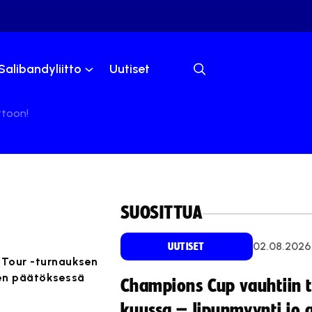
Salibandyliitto
Uutiset
ttoon!
SUOSITTUA
02.08.2026
UUTISET
 Tour -turnauksen
sen päätöksessä
Champions Cup vauhtiin 
kuussa – lipunmyynti jo 