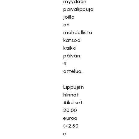
myydään
päivälippuja,
joilla
on
mahdollista
katsoa
kaikki
päivän
4
ottelua.
Lippujen
hinnat
Aikuiset
20,00
euroa
(+2,50
e