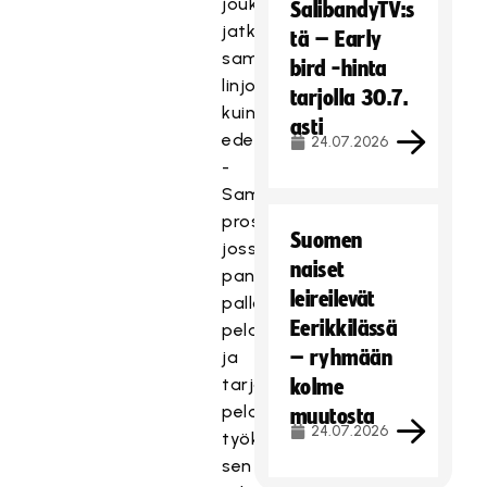
joukkueen
SalibandyTV:s
jatkavan
tä – Early
samoilla
bird -hinta
linjoilla
tarjolla 30.7.
kuin
asti
edellinen.
24.07.2026
-
Samaa
prosessia,
Suomen
jossa
naiset
panostetaan
leireilevät
pallolliseen
Eerikkilässä
pelaamiseen
– ryhmään
ja
tarjotaan
kolme
pelaajille
muutosta
24.07.2026
työkaluja
sen