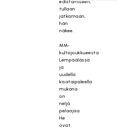
edistämiseen,
tullaan
jatkamaan,
hän
näkee.
MM-
kultajoukkueesta
Lempäälässä
ja
uudella
kisataipaleella
mukana
on
neljä
pelaajaa.
He
ovat