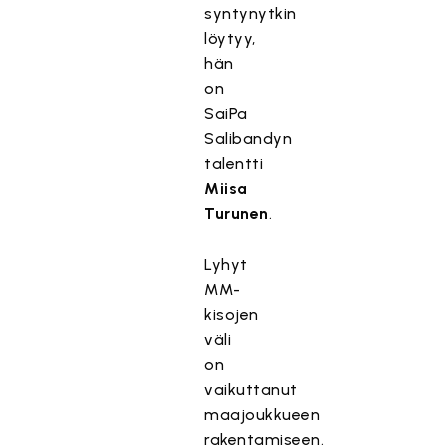
syntynytkin
löytyy,
hän
on
SaiPa
Salibandyn
talentti
Miisa
Turunen
.
Lyhyt
MM-
kisojen
väli
on
vaikuttanut
maajoukkueen
rakentamiseen.