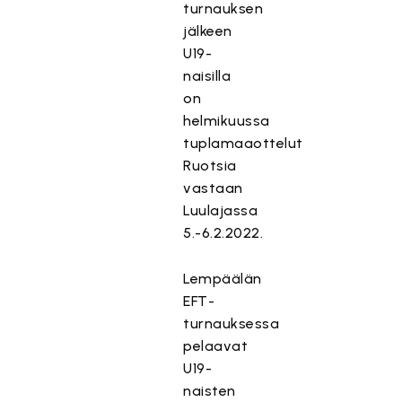
turnauksen
jälkeen
U19-
naisilla
on
helmikuussa
tuplamaaottelut
Ruotsia
vastaan
Luulajassa
5.-6.2.2022.
Lempäälän
EFT-
turnauksessa
pelaavat
U19-
naisten