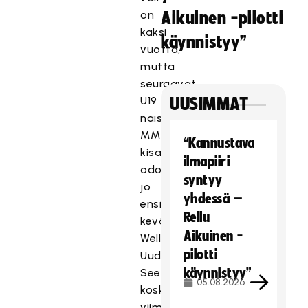
on
Aikuinen -pilotti
kaksi
käynnistyy”
vuotta,
mutta
seuraavat
U19
UUSIMMAT
naisten
MM-
“Kannustava
kisat
ilmapiiri
odottavat
syntyy
jo
yhdessä –
ensi
Reilu
keväänä
Aikuinen -
Wellingtonissa,
pilotti
Uudessa-
käynnistyy”
Seelannissa,
05.08.2026
koska
viimeisin