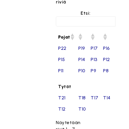
riviä
Etsi:
Pojat
P22
P19
P17
P16
P15
P14
P13
P12
P11
P10
P9
P8
Tytöt
T21
T18
T17
T14
T12
T10
Näytetään