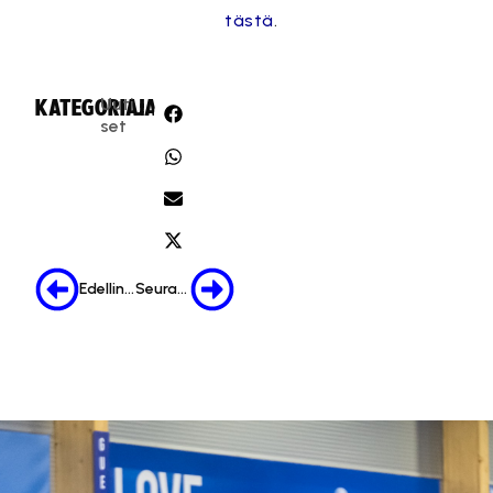
tästä
.
Uuti
KATEGORIA:
JAA:
set
Edellinen
Seuraava