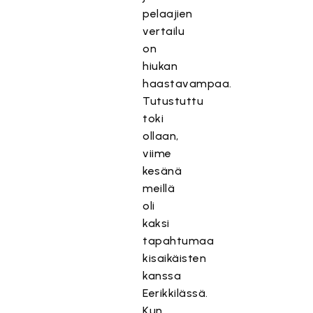
pelaajien
vertailu
on
hiukan
haastavampaa.
Tutustuttu
toki
ollaan,
viime
kesänä
meillä
oli
kaksi
tapahtumaa
kisaikäisten
kanssa
Eerikkilässä.
Kun