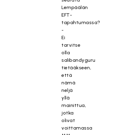
Lempäälän
EFT-
tapahtumassa?
-
Ei
tarvitse
olla
salibandyguru
tietääkseen,
että
nämä
neljä
yllä
mainittua,
jotka
olivat
voittamassa