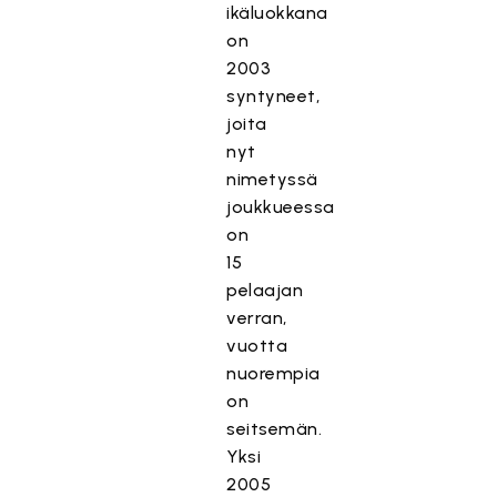
ikäluokkana
on
2003
syntyneet,
joita
nyt
nimetyssä
joukkueessa
on
15
pelaajan
verran,
vuotta
nuorempia
on
seitsemän.
Yksi
2005