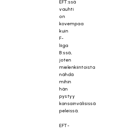
EFT:ssä
vauhti
on
kovempaa
kuin
F-
liiga
B:ssä,
joten
mielenkiintoista
nähdä
mihin
hän
pystyy
kansainvälisissä
peleissä.
EFT-