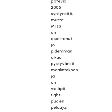
päteviä
2005
syntyneitä,
mutta
Miisa
on
osoittanut
jo
pidemmän
aikaa
pystyvänsä
maalintekoon
ja
on
vieläpä
right-
puolen
pelaaja.