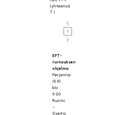
rivit 1 - 7
(yhteensä
7 )
❮
1
❯
EFT-
turnauksen
ohjelma
Perjantai
15.10.
klo
9.30
Ruotsi
–
Sveitsi