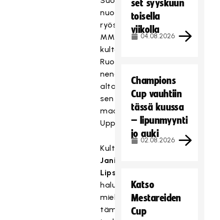
Suomen
set syyskuun
nuoret
toisella
ryöstivät
viikolla
04.08.2026
MM-
kultaa
Ruotsin
nenän
Champions
alta
Cup vauhtiin
sen
tässä kuussa
maaperällä
– lipunmyynti
Uppsalassa.
jo auki
02.08.2026
Kultavalmentaja
Jani
Lipsanen
Katso
haluaa
mieluusti
Mestareiden
tämänkin
Cup