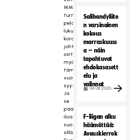
MM-
turnaus
Salibandyliito
pelattiin
n varsinainen
lukuisten
kokous
koronapandemiasta
marraskuuss
johtuvien
a – näin
siirtojen
tapahtuvat
myötä
ehdokasasett
tämän
elu ja
vuoden
valinnat
syyskuussa.
04.08.2026
Ja
se
päättyikin
F-liigan alku
iloisissa
suomalaistunnelmissa,
häämöttää:
sillä
Avauskierrok