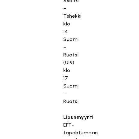
Sveitsi
–
Tshekki
klo
14
Suomi
–
Ruotsi
(U19)
klo
17
Suomi
–
Ruotsi
Lipunmyynti
EFT-
tapahtumaan