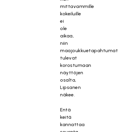
mittavammille
kokeiluille
ei
ole
aikaa,
niin
maajoukkuetapahtumat
tulevat
korostumaan
näyttöjen
osalta,
Lipsanen
näkee.
Entä
keitä
kannattaa
seurata