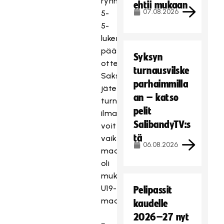
ryhmältä
ehtii mukaan
07.08.2026
5-
5-
lukemiin
päättyneessä
Syksyn
ottelussa.
turnausvilske
Saksa
parhaimmilla
jätettiin
an – katso
turnauksessa
pelit
ilman
SalibandyTV:s
voittoja,
tä
vaikka
06.08.2026
maa
oli
mukana
U19-
Pelipassit
maajoukkueella.
kaudelle
2026–27 nyt