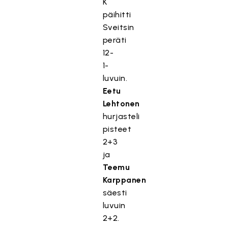
K
päihitti
Sveitsin
peräti
12-
1-
luvuin.
Eetu
Lehtonen
hurjasteli
pisteet
2+3
ja
Teemu
Karppanen
säesti
luvuin
2+2.