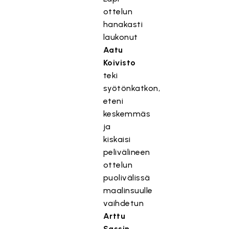
ottelun
hanakasti
laukonut
Aatu
Koivisto
teki
syötönkatkon,
eteni
keskemmäs
ja
kiskaisi
pelivälineen
ottelun
puolivälissä
maalinsuulle
vaihdetun
Arttu
Sassin