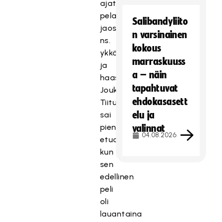
ajatus
pelaajien
Salibandyliito
jaosta
n varsinainen
ns.
kokous
ykkös-
marraskuuss
ja
a – näin
haastajajoukkueeseen.
tapahtuvat
Joukkue
ehdokasasett
Tiitu
elu ja
sai
pientä
valinnat
04.08.2026
etua,
kun
sen
edellinen
peli
oli
lauantaina