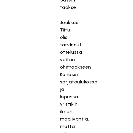
taakse.
Joukkue
Tiitu
olisi
tarvinnut
ottelusta
voiton
ohittaakseen
Kohosen
sarjataulukossa
ja
lopussa
yrittikin
ilman
maalivahtia,
mutta