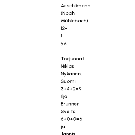
Aeschlimann
(Noah
Mühlebach)
12-
1
yv.
Torjunnat:
Niklas
Nykänen,
Suomi
3+4+2=9
Ilja
Brunner,
Sveitsi
6+0+0=6
ja
Jannis