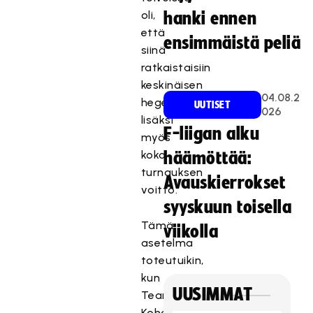
oli,
hanki ennen
että
ensimmäistä peliä
siinä
ratkaistaisiin
keskinäisen
04.08.2
hegemonian
UUTISET
026
lisäksi
F-liigan alku
myös
koko
häämöttää:
turnauksen
Avauskierrokset
voitto.
syyskuun toisella
Tämä
viikolla
asetelma
toteutuikin,
kun
UUSIMMAT
Team
Kohonen