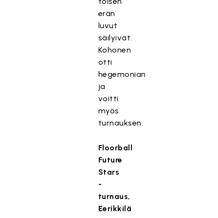
toisen
erän
luvut
säilyivät.
Kohonen
otti
hegemonian
ja
voitti
myös
turnauksen.
Floorball
Future
Stars
-
turnaus,
Eerikkilä