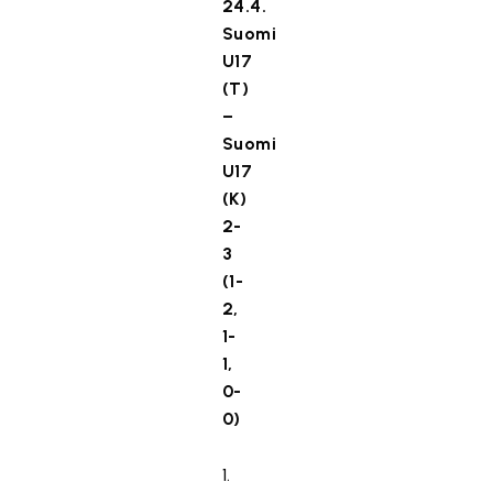
24.4.
Suomi
U17
(T)
–
Suomi
U17
(K)
2-
3
(1-
2,
1-
1,
0-
0)
1.