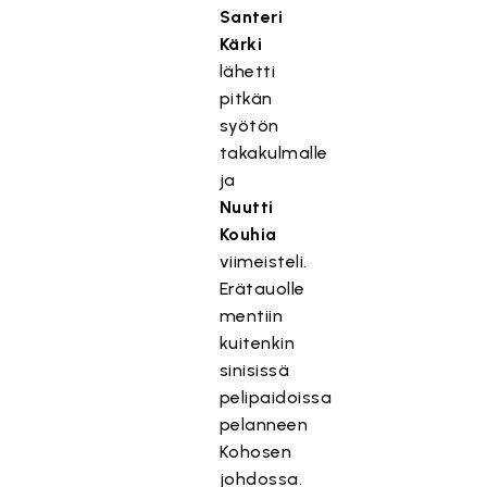
Santeri
Kärki
lähetti
pitkän
syötön
takakulmalle
ja
Nuutti
Kouhia
viimeisteli.
Erätauolle
mentiin
kuitenkin
sinisissä
pelipaidoissa
pelanneen
Kohosen
johdossa.