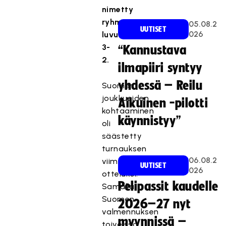
nimetty
ryhmä
05.08.2
UUTISET
026
luvuin
3-
“Kannustava
2.
ilmapiiri syntyy
yhdessä – Reilu
Suomen
joukkueiden
Aikuinen -pilotti
kohtaaminen
käynnistyy”
oli
säästetty
turnauksen
06.08.2
viimeiseksi
UUTISET
026
otteluksi.
Pelipassit kaudelle
Samalla
Suomen
2026–27 nyt
valmennuksen
myynnissä –
toiveissa