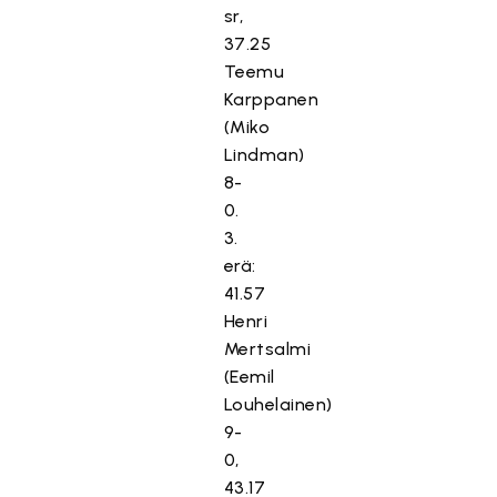
sr,
37.25
Teemu
Karppanen
(Miko
Lindman)
8-
0.
3.
erä:
41.57
Henri
Mertsalmi
(Eemil
Louhelainen)
9-
0,
43.17