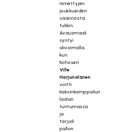
nimettyjen
joukkueiden
väännöstä
tulikin.
Avausmaali
syntyi
alivoimalla,
kun
Kohosen
Ville
Harjunalanen
voitti
kaksinkamppailun
laidan
tuntumassa
ja
tarjoili
pallon