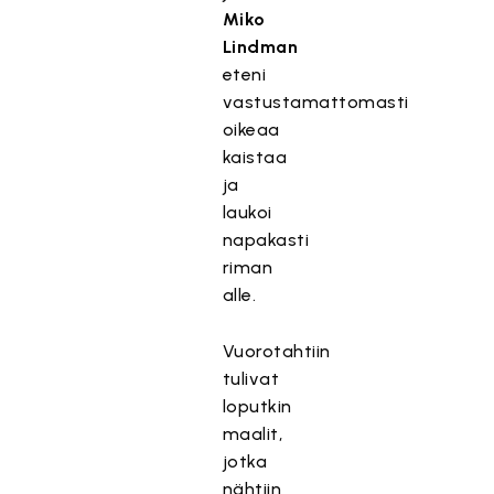
Miko
Lindman
eteni
vastustamattomasti
oikeaa
kaistaa
ja
laukoi
napakasti
riman
alle.
Vuorotahtiin
tulivat
loputkin
maalit,
jotka
nähtiin