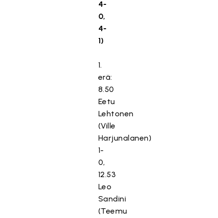
4-
0,
4-
1)
1.
erä:
8.50
Eetu
Lehtonen
(Ville
Harjunalanen)
1-
0,
12.53
Leo
Sandini
(Teemu