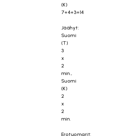
(K)
7+4+3=14
Jäähyt:
Suomi
(T)
3
x
2
min.,
Suomi
(K)
2
x
2
min.
Erotuomarit: