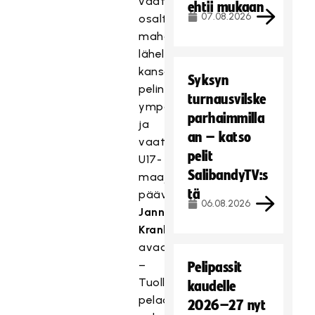
vaatimustason
ehtii mukaan
07.08.2026
osalta
mahdollisimman
lähelle
kansainvälisen
Syksyn
pelin
turnausvilske
ympäristöä
parhaimmilla
ja
an – katso
vaatimustasoa,
pelit
U17-
SalibandyTV:s
maajoukkueen
tä
päävalmentaja
06.08.2026
Janne
Krankka
avaa.
–
Pelipassit
Tuolloin
kaudelle
pelaajien
2026–27 nyt