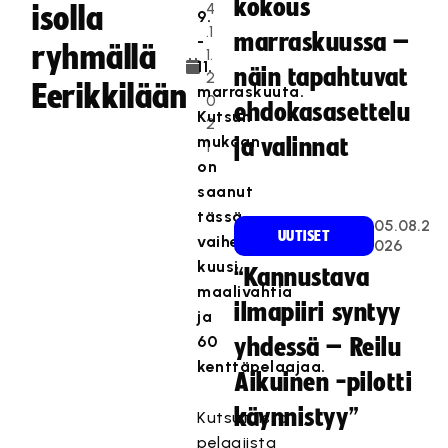
kokous
4
isolla
9.
.1
marraskuussa –
-
ryhmällä
1.
11.
näin tapahtuvat
2
Eerikkilään
marraskuuta.
0
ehdokasasettelu
Kutsun
2
mukaan
ja valinnat
1
on
saanut
tässä
05.08.2
UUTISET
vaiheessa
026
kuusi
“Kannustava
maalivahtia
ilmapiiri syntyy
ja
60
yhdessä – Reilu
kenttäpelaajaa.
Aikuinen -pilotti
käynnistyy”
Kutsutuista
pelaajista