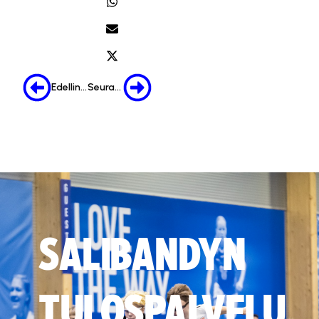
Edellinen
Seuraava
SALIBANDYN
TULOSPALVELU