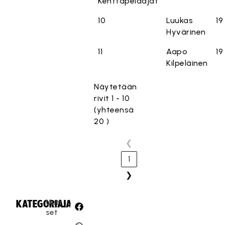
Kenttäpelaajat
10
Luukas
19
Hyvärinen
11
Aapo
19
Kilpeläinen
Näytetään
rivit 1 - 10
(yhteensä
20 )
❮
1
❯
Uuti
KATEGORIA:
JAA:
set