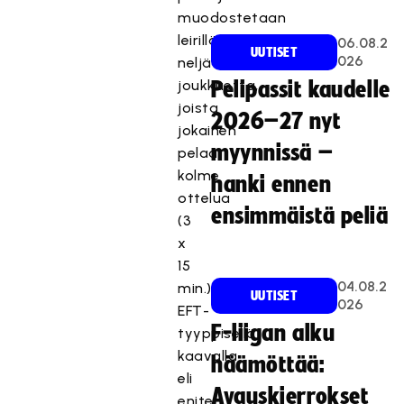
muodostetaan
leirillä
06.08.2
UUTISET
026
neljä
joukkuetta,
Pelipassit kaudelle
joista
2026–27 nyt
jokainen
myynnissä –
pelaa
kolme
hanki ennen
ottelua
ensimmäistä peliä
(3
x
15
04.08.2
min.)
UUTISET
026
EFT-
F-liigan alku
tyyppisellä
kaavalla
häämöttää:
eli
Avauskierrokset
eniten