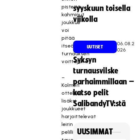
pisteitä
syyskuun toisella
kahminut
viikolla
joukkue
voi
pitää
06.08.2
itseään
UUTISET
026
turnauksen
Syksyn
voittajana.
turnausvilske
–
parhaimmillaan –
Kolmen
katso pelit
ottelun
lisäksi
SalibandyTV:stä
joukkueet
harjoittelevat
leirin
UUSIMMAT
pelillisten
tavoitteiden