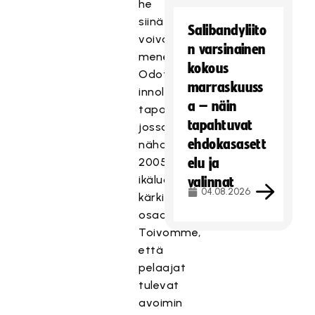
he
siinä
Salibandyliito
voivat
n varsinainen
menestyä.
kokous
Odotamme
marraskuuss
innolla
a – näin
tapahtumaa,
tapahtuvat
jossa
ehdokasasett
nähdään
2005-
elu ja
ikäluokan
valinnat
04.08.2026
kärkipelaajien
osaamista.
Toivomme,
että
pelaajat
tulevat
avoimin