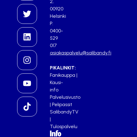
2,
00920
Helsinki
P.
0400-
529
017
asiakaspalvelu@salibandy.fi
PIKALINKIT:
Fanikauppa
|
Kausi-
info
Palvelusivusto
|
Pelipassit
SalibandyTV
|
Tulospalvelu
Info