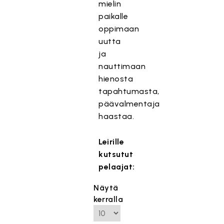
mielin
paikalle
oppimaan
uutta
ja
nauttimaan
hienosta
tapahtumasta,
päävalmentaja
haastaa.
Leirille
kutsutut
pelaajat:
Näytä
kerralla