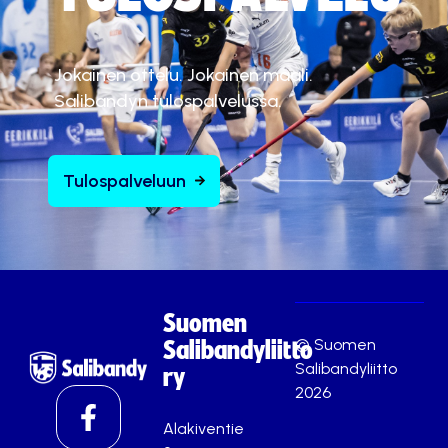
Jokainen ottelu. Jokainen maali.
Salibandyn tulospalvelussa.
Tulospalveluun
Suomen
© Suomen
Salibandyliitto
Salibandyliitto
ry
2026
Alakiventie