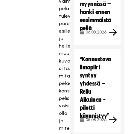
valmiudet
myynnissä –
pelata
hanki ennen
tulevat
ensimmäistä
paremmin
peliä
esille
06.08.2026
ja
heille
muodostuu
“Kannustava
kuva
ilmapiiri
siitä,
syntyy
mitä
yhdessä –
pelaaminen
kansainvälisessä
Reilu
pelissä
Aikuinen -
voisi
pilotti
olla
käynnistyy”
05.08.2026
ja
miten