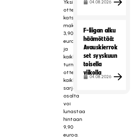
Yksittäisen
04.08.2026
ottelun
katseluoikeus
maksaa
F-liigan alku
3,90
häämöttää:
euroa
Avauskierrok
ja
set syyskuun
kaikki
toisella
turnauksen
viikolla
ottelut
04.08.2026
kaikkien
sarjojen
osalta
voi
lunastaa
hintaan
9,90
euroa.