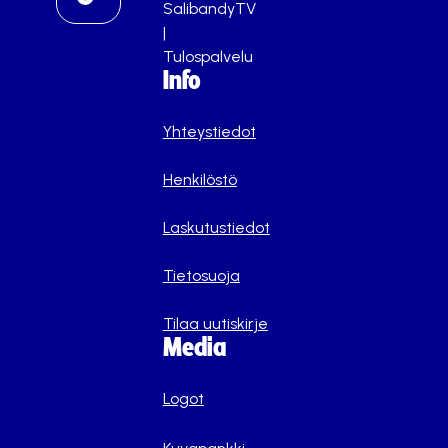
SalibandyTV
|
Tulospalvelu
Info
Yhteystiedot
Henkilöstö
Laskutustiedot
Tietosuoja
Tilaa uutiskirje
Media
Logot