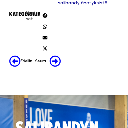
salibandylähetyksistä
Uuti
KATEGORIA:
JAA:
set
Edellinen
Seuraava