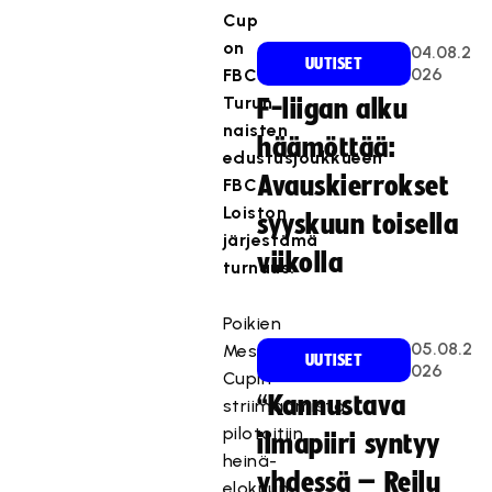
Cup
on
04.08.2
UUTISET
026
FBC
Turun
F-liigan alku
naisten
häämöttää:
edustusjoukkueen
Avauskierrokset
FBC
Loiston
syyskuun toisella
järjestämä
viikolla
turnaus.
Poikien
05.08.2
Mestareiden
UUTISET
026
Cupin
“Kannustava
striimaamista
pilotoitiin
ilmapiiri syntyy
heinä-
yhdessä – Reilu
elokuun