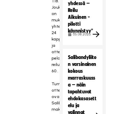
T18.
yhdessä –
Joukkueita
Reilu
on
Aikuinen -
mukana
pilotti
yhteensä
käynnistyy”
24
05.08.2026
kappaletta
ja
otteluita
Salibandyliito
pelataan
n varsinainen
reilut
kokous
60.
marraskuuss
Turnauksen
a – näin
ottelut
tapahtuvat
ovat
ehdokasasett
SalibandyTV:ssä
elu ja
maksullisia.
valinnat