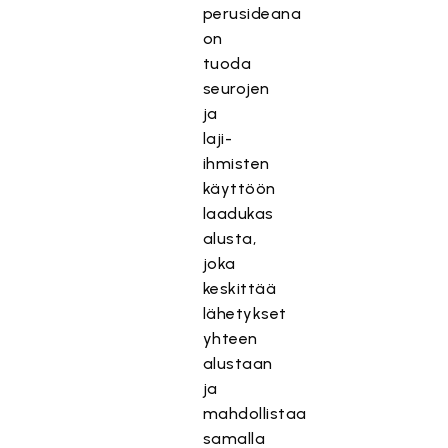
perusideana
on
tuoda
seurojen
ja
laji-
ihmisten
käyttöön
laadukas
alusta,
joka
keskittää
lähetykset
yhteen
alustaan
ja
mahdollistaa
samalla