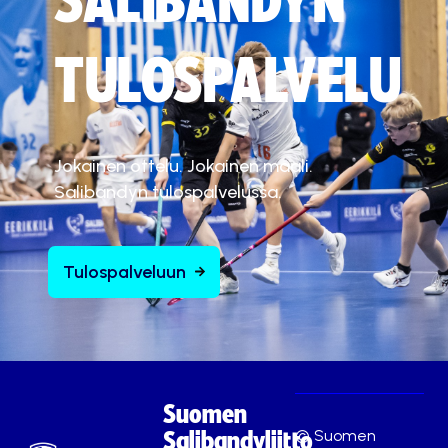
SALIBANDYN
TULOSPALVELU
Jokainen ottelu. Jokainen maali.
Salibandyn tulospalvelussa.
Tulospalveluun
Suomen
© Suomen
Salibandyliitto