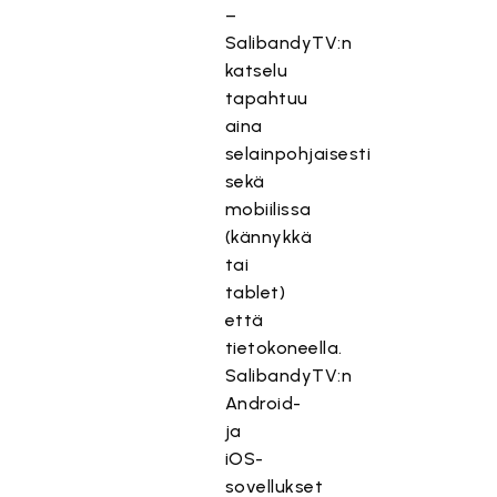
–
SalibandyTV:n
katselu
tapahtuu
aina
selainpohjaisesti
sekä
mobiilissa
(kännykkä
tai
tablet)
että
tietokoneella.
SalibandyTV:n
Android-
ja
iOS-
sovellukset