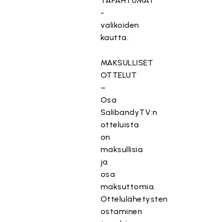
TAPAHTUMAT
-
valikoiden
kautta.
MAKSULLISET
OTTELUT
–
Osa
SalibandyTV:n
otteluista
on
maksullisia
ja
osa
maksuttomia.
Ottelulähetysten
ostaminen