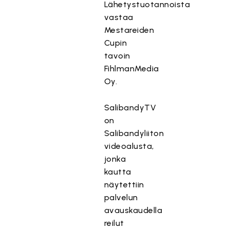
Lähetystuotannoista
vastaa
Mestareiden
Cupin
tavoin
FihlmanMedia
Oy.
SalibandyTV
on
Salibandyliiton
videoalusta,
jonka
kautta
näytettiin
palvelun
avauskaudella
reilut