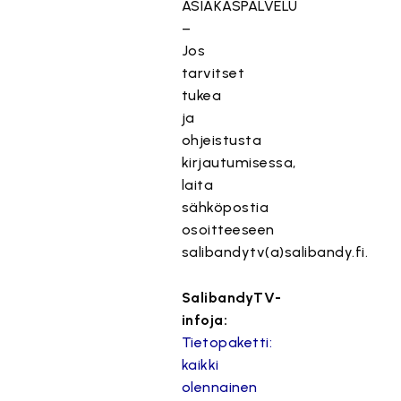
ASIAKASPALVELU
–
Jos
tarvitset
tukea
ja
ohjeistusta
kirjautumisessa,
laita
sähköpostia
osoitteeseen
salibandytv(a)salibandy.fi.
SalibandyTV-
infoja:
Tietopaketti:
kaikki
olennainen