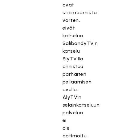
ovat
striimaamista
varten,
eivät
katselua.
SalibandyTV:n
katselu
älyTV:llä
onnistuu
parhaiten
peilaamisen
avulla.
ÄlyTV:n
selainkatseluun
palvelua
ei
ole
optimoitu.