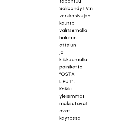
tapahtuu
SalibandyTV:n
verkkosivujen
kautta
valitsemalla
halutun
ottelun
ja
klikkaamalla
painiketta
”OSTA
LIPUT”.
Kaikki
yleisimmät
maksutavat
ovat
käytössä.