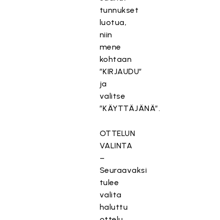
tunnukset
luotua,
niin
mene
kohtaan
”KIRJAUDU”
ja
valitse
”KÄYTTÄJÄNÄ”.
OTTELUN
VALINTA
–
Seuraavaksi
tulee
valita
haluttu
ottelu