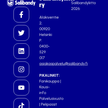
Salibandyliitto
ry
2026
Alakiventie
2,
00920
Helsinki
P.
0400-
529
017
asiakaspalvelu@salibandy.fi
PIKALINKIT:
Fanikauppa
|
Kausi-
info
Palvelusivusto
|
Pelipassit