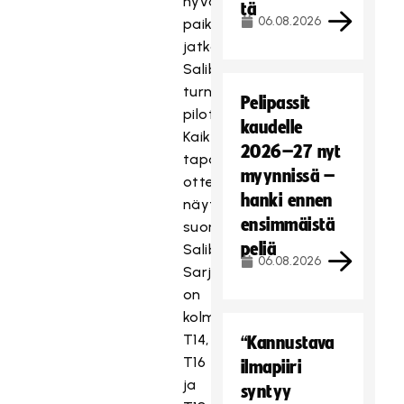
hyvä
tä
06.08.2026
paikka
jatkaa
SalibandyTV:n
turnaustoimintojen
Pelipassit
pilotointia.
kaudelle
Kaikki
2026–27 nyt
tapahtuman
myynnissä –
ottelut
hanki ennen
näytetään
ensimmäistä
suorana
peliä
SalibandyTV:ssä.
06.08.2026
Sarjoja
on
kolme:
T14,
“Kannustava
T16
ilmapiiri
ja
syntyy