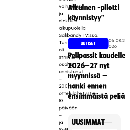
vaihteessa
Aikuinen -pilotti
ja
käynnistyy”
elokuun
alkupuolella
SalibandyTV:ssä.
06.08.2
Turnauskokonaisuus
UUTISET
026
oli
Pelipassit kaudelle
striimien
osalta
2026–27 nyt
onnistunut
myynnissä –
–
hanki ennen
200
ottelulähetystä
ensimmäistä peliä
10
päivään
–
UUSIMMAT
ja
SalibandyTV