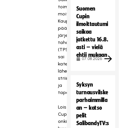
toimi
Suomen
moitteetta.
Cupin
Kaupan
ilmoittautumi
päälle
saikaa
järjestävä
jatkettu 16.8.
taho
asti – vielä
(TPS)
ehtii mukaan
sai
07.08.2026
katettua
lähetystuloilla
striimaus-
Syksyn
ja
turnausvilske
tapahtumakustannuksia.
parhaimmilla
Loisto
an – katso
Cup
pelit
onkin
SalibandyTV:s