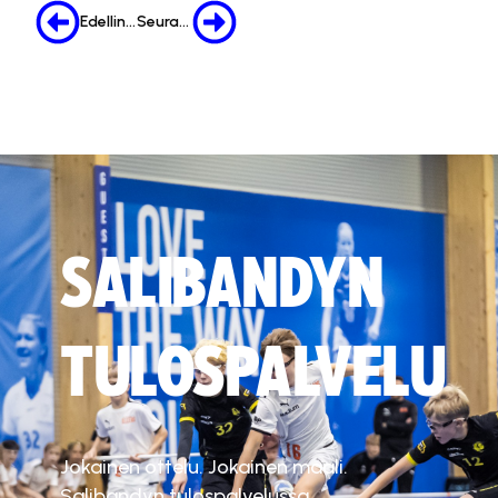
Edellinen
Seuraava
SALIBANDYN
TULOSPALVELU
Jokainen ottelu. Jokainen maali.
Salibandyn tulospalvelussa.