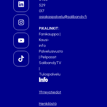
529
017
asiakaspalvelu@salibandy.fi
PIKALINKIT:
Fanikauppa
|
Kausi-
info
Palvelusivusto
|
Pelipassit
SalibandyTV
|
Tulospalvelu
Info
Yhteystiedot
Henkilöstö