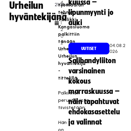
kuussa –
4
Urheilun
työmäärän
.
lipunmyynti jo
tehnyt
hyväntekijänä
0
Tuulikki
auki
1.
Kangasluoma
2
palkittiin
0
tänään
2
04.08.2
Urheilugaalassa
UUTISET
1
026
Urheilun
Salibandyliiton
hyväntekijä
varsinainen
-
tittelillä.
kokous
marraskuussa –
Palkinnon
perusteluissa
näin tapahtuvat
tiivistetään:
ehdokasasettelu
ja valinnat
Hän
on