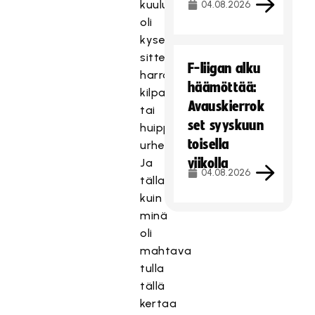
kuuluu,
04.08.2026
oli
kyse
sitten
F-liigan alku
harraste-
häämöttää:
kilpa
Avauskierrok
tai
set syyskuun
huippu-
toisella
urheilusta.
viikolla
Ja
04.08.2026
tällaiselle
kuin
minä
oli
mahtava
tulla
tällä
kertaa