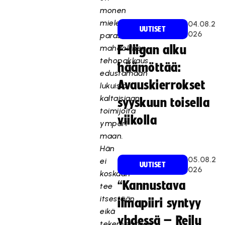
monen
mielestä
04.08.2
UUTISET
026
paras
mahdollinen
F-liigan alku
tehopakkaus
häämöttää:
edustamaan
Avauskierrokset
lukuisia
kaltaisiaan
syyskuun toisella
toimijoita
viikolla
ympäri
maan.
Hän
05.08.2
ei
UUTISET
026
koskaan
“Kannustava
tee
itsestään
ilmapiiri syntyy
eikä
yhdessä – Reilu
tekemisistään