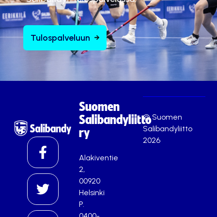
Tulospalveluun
Suomen
© Suomen
Salibandyliitto
Salibandyliitto
ry
2026
Alakiventie
2,
00920
Helsinki
P.
0400-