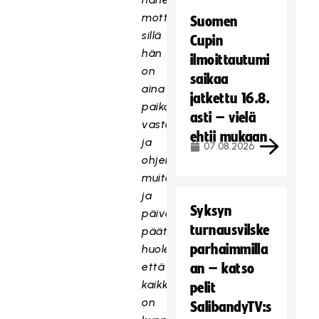
mottonsa,
Suomen
sillä
Cupin
hän
ilmoittautumi
on
saikaa
aina
jatkettu 16.8.
paikalla
asti – vielä
vastaanottamassa
ehtii mukaan
ja
07.08.2026
ohjeistamassa
muita
ja
Syksyn
päivän
turnausvilske
päätteeksi
parhaimmilla
huolehtii,
että
an – katso
kaikki
pelit
on
SalibandyTV:s