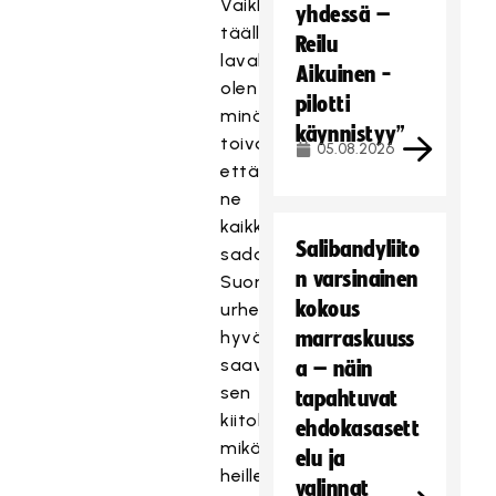
Vaikka
yhdessä –
täällä
Reilu
lavalla
Aikuinen -
olen
pilotti
minä,
käynnistyy”
toivon,
05.08.2026
että
ne
kaikki
Salibandyliito
sadattuhannet
n varsinainen
Suomen
kokous
urheilun
hyväntekijät
marraskuuss
saavat
a – näin
sen
tapahtuvat
kiitokse
ehdokasasett
mikä
elu ja
heille
valinnat