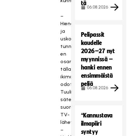
kunnossa.
tä
06.08.2026
–
Hieno
ja
Pelipassit
uskomaton
kaudelle
tunnustus,
2026–27 nyt
en
myynnissä –
osannut
hanki ennen
tällaista
ensimmäistä
ikimaailmassa
peliä
odottaa,
06.08.2026
Tuulikki
säteili
suorassa
TV-
“Kannustava
lähetyksessä.
ilmapiiri
–
syntyy