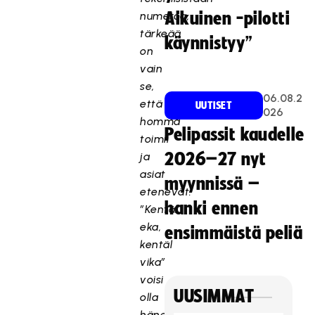
numeroa,
Aikuinen -pilotti
tärkeää
käynnistyy”
on
vain
se,
06.08.2
että
UUTISET
026
homma
Pelipassit kaudelle
toimii
ja
2026–27 nyt
asiat
myynnissä –
etenevät.
hanki ennen
”Kentäl
eka,
ensimmäistä peliä
kentäl
vika”
voisi
UUSIMMAT
olla
hänen