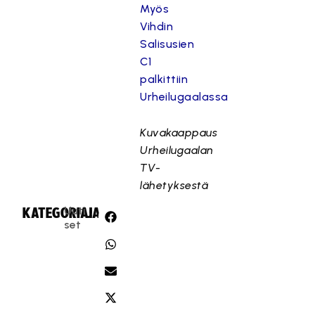
Myös
Vihdin
Salisusien
C1
palkittiin
Urheilugaalassa
Kuvakaappaus
Urheilugaalan
TV-
lähetyksestä
Uuti
KATEGORIA:
JAA:
set