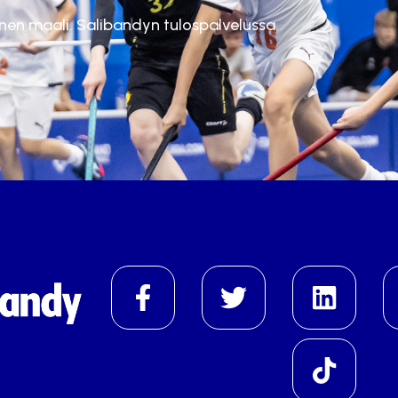
inen maali. Salibandyn tulospalvelussa.