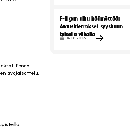
F-liigan alku häämöttää:
Avauskierrokset syyskuun
toisella viikolla
04.08.2026
vokset. Ennen
en avajaisottelu.
pisteillä.