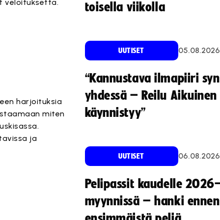
 veloituksetta.
toisella viikolla
05.08.2026
UUTISET
“Kannustava ilmapiiri sy
yhdessä – Reilu Aikuinen 
en harjoituksia
käynnistyy”
 testaamaan miten
uskisassa.
tavissa ja
06.08.2026
UUTISET
Pelipassit kaudelle 2026
myynnissä – hanki ennen
ensimmäistä peliä