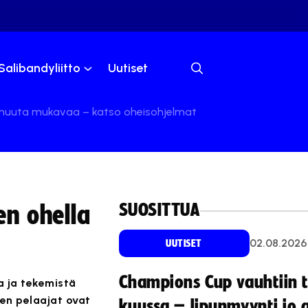
Salibandyliitto
Uutiset
 muuta mukavaa – katso oheisohjelmat
SUOSITTUA
n ohella
02.08.2026
UUTISET
Champions Cup vauhtiin 
a ja tekemistä
een pelaajat ovat
kuussa – lipunmyynti jo 