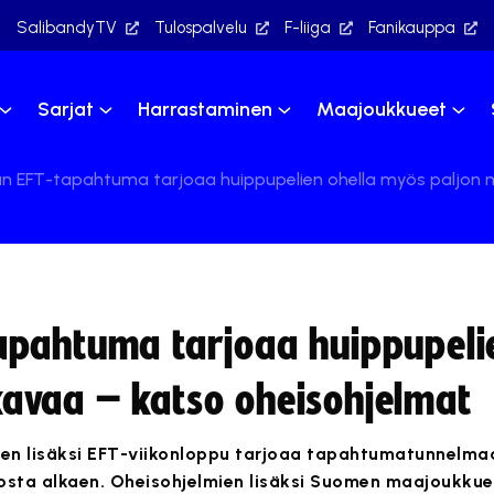
SalibandyTV
Tulospalvelu
F-liiga
Fanikauppa
Sarjat
Harrastaminen
Maajoukkueet
n EFT-tapahtuma tarjoaa huippupelien ohella myös paljon
apahtuma tarjoaa huippupelie
avaa – katso oheisohjelmat
ien lisäksi EFT-viikonloppu tarjoaa tapahtumatunnelma
ikosta alkaen. Oheisohjelmien lisäksi Suomen maajoukku