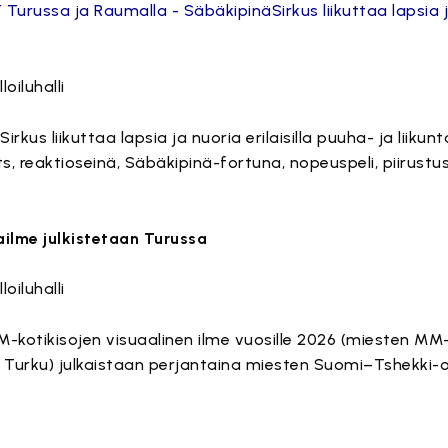
Turussa ja Raumalla - SäbäkipinäSirkus liikuttaa lapsia 
oiluhalli
kus liikuttaa lapsia ja nuoria erilaisilla puuha- ja liikunta
ts, reaktioseinä, Säbäkipinä-fortuna, nopeuspeli, piirust
lme julkistetaan Turussa
oiluhalli
-kotikisojen visuaalinen ilme vuosille 2026 (miesten MM
 Turku) julkaistaan perjantaina miesten Suomi–Tshekki-ot