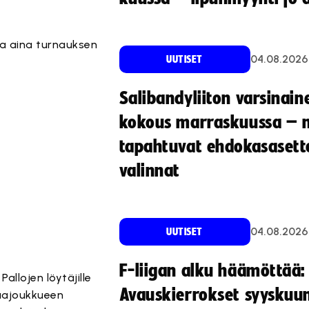
ta aina turnauksen
04.08.2026
UUTISET
Salibandyliiton varsinain
kokous marraskuussa – 
tapahtuvat ehdokasasette
valinnat
04.08.2026
UUTISET
F-liigan alku häämöttää:
llojen löytäjille
Avauskierrokset syyskuu
maajoukkueen