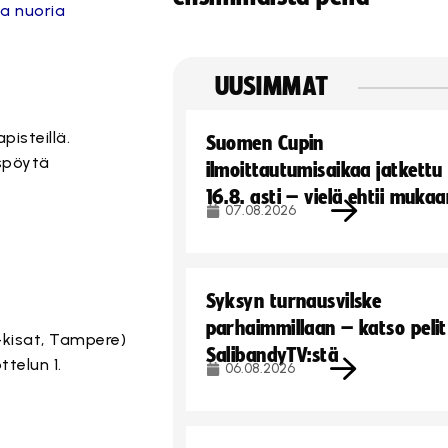
ja nuoria
UUSIMMAT
pisteillä.
Suomen Cupin
uspöytä
ilmoittautumisaikaa jatkettu
16.8. asti – vielä ehtii muka
07.08.2026
Syksyn turnausvilske
parhaimmillaan – katso pelit
-kisat, Tampere)
SalibandyTV:stä
telun 1.
06.08.2026