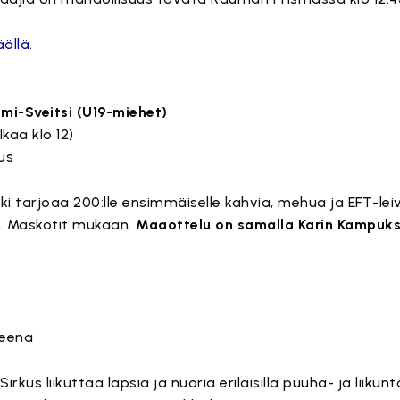
äällä
.
mi-Sveitsi (U19-miehet)
lkaa klo 12)
us
 tarjoaa 200:lle ensimmäiselle kahvia, mehua ja EFT-lei
s. Maskotit mukaan.
Maaottelu on samalla Karin Kampuks
reena
kus liikuttaa lapsia ja nuoria erilaisilla puuha- ja liikunta