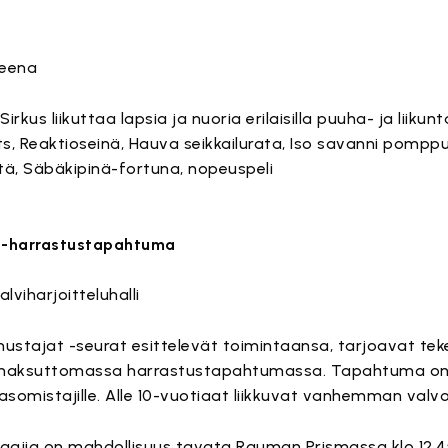
reena
kus liikuttaa lapsia ja nuoria erilaisilla puuha- ja liikunta
ts, Reaktioseinä, Hauva seikkailurata, Iso savanni pomppul
tä, Säbäkipinä-fortuna, nopeuspeli
t -harrastustapahtuma
lviharjoitteluhalli
ustajat -seurat esittelevät toimintaansa, tarjoavat teke
n maksuttomassa harrastustapahtumassa. Tapahtuma on s
somistajille. Alle 10-vuotiaat liikkuvat vanhemman valv
ajia on mahdollisuus tavata Rauman Prismassa klo 12.4