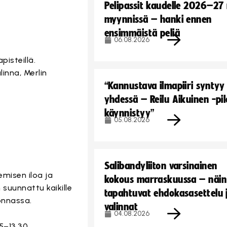
Pelipassit kaudelle 2026–27
myynnissä – hanki ennen
ensimmäistä peliä
06.08.2026
pisteillä.
inna, Merlin
“Kannustava ilmapiiri syntyy
yhdessä – Reilu Aikuinen -pil
käynnistyy”
05.08.2026
Salibandyliiton varsinainen
misen iloa ja
kokous marraskuussa – näin
uunnattu kaikille
tapahtuvat ehdokasasettelu 
onnassa.
valinnat
04.08.2026
5–13.30.