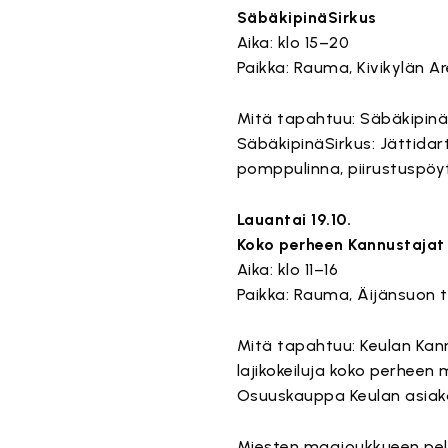
SäbäkipinäSirkus
Aika: klo 15–20
Paikka: Rauma, Kivikylän A
Mitä tapahtuu: SäbäkipinäSir
SäbäkipinäSirkus: Jättidar
pomppulinna, piirustuspöy
Lauantai 19.10.
Koko perheen Kannustaja
Aika: klo 11–16
Paikka: Rauma, Äijänsuon ta
Mitä tapahtuu: Keulan Kann
lajikokeiluja koko perhee
Osuuskauppa Keulan asiaka
Miesten maajoukkueen pela