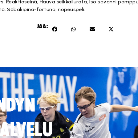
ts, Reaktioseinä, Hauva seikkailurata, Iso savanni pomppul
tä, Säbäkipinä-fortuna, nopeuspeli.
JAA:
NDYN
ALVELU