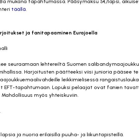
Ba mukana tapahtumassa. Pääsymaksu 5€/lapsi, aikuiset
nteri
täällä
.
joitukset ja fanitapaaminen Eurajoella
alli
äsee seuraamaan lehtereiltä Suomen salibandymaajoukkue
hallissa. Harjoitusten päätteeksi viisi junioria pääsee
ajoukkuemaalivahdeille leikkimielisessä rangaistuslauka
put EFT-tapahtumaan. Lopuksi pelaajat ovat fanien tavat
. Mahdollisuus myös yhteiskuviin.
.
 lapsia ja nuoria erilaisilla puuha- ja liikuntapisteillä.