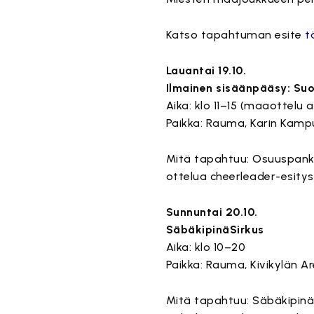
Katso tapahtuman esite
t
Lauantai 19.10.
Ilmainen sisäänpääsy: Suo
Aika: klo 11–15 (maaottelu a
Paikka: Rauma, Karin Kamp
Mitä tapahtuu: Osuuspankki
ottelua cheerleader-esity
Sunnuntai 20.10.
SäbäkipinäSirkus
Aika: klo 10–20
Paikka: Rauma, Kivikylän A
Mitä tapahtuu: SäbäkipinäSir