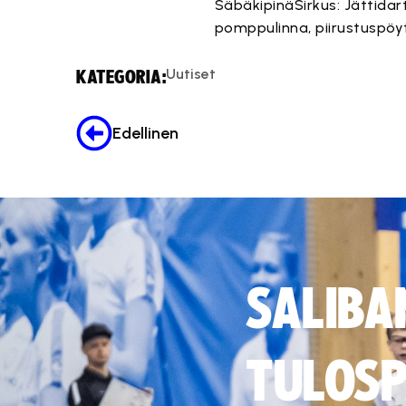
SäbäkipinäSirkus: Jättidar
pomppulinna, piirustuspöy
Uutiset
KATEGORIA:
Edellinen
SALIBA
TULOSP