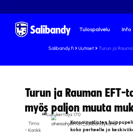
Tulospalvelu
Info
Salibandy.fi
Uutiset
Turun ja Rauma
Turun ja Rauman EFT-t
myös paljon muuta muk
Lukukertoja:
170
Kansainvälisten huippupel
Timo
koko perheelle jo keskivi
Kankk