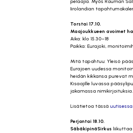
pelaajia. Myös Rauman Sal
Iirolandian tapahtumakale
Torstai 17.10.
Maajoukkueen avoimet har
Aika: klo 15.30–18
Paikka: Eurajoki, monitoimih
Mitä tapahtuu: Yleisö pä
Eurajoen uudessa monitoimi
heidän kikkansa purevat ma
Kisaajille luvassa pääsyli
jakamassa nimikirjoituksia
Lisätietoa tässä
uutisessa
Perjantai 18.10.
SäbäkipinäSirkus
liikuttaa