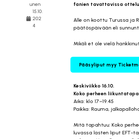
unen
fanien tavattavissa ottelu
15.10.
202
Alle on koottu Turussa ja 
4
päätöspäivään eli sunnunt
Mikäli et ole vielä hankki
Pääsyliput myy Ticketma
Keskiviikko 16.10.
Koko perheen liikuntatapa
Aika: klo 17–19.45
Paikka: Rauma, jalkapallohal
Mitä tapahtuu: Koko perhee
luvassa lasten liput EFT-