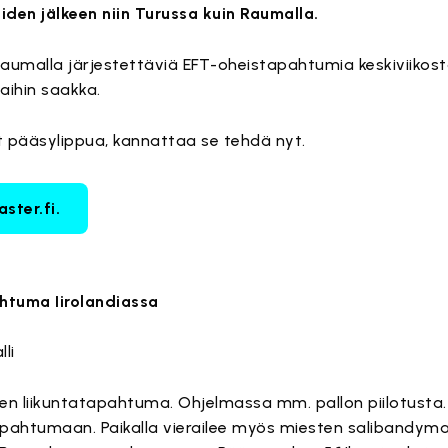
iden jälkeen niin Turussa kuin Raumalla.
Raumalla järjestettäviä EFT-oheistapahtumia keskiviikos
aihin saakka.
nut pääsylippua, kannattaa se tehdä nyt.
ster.fi.
htuma Iirolandiassa
li
n liikuntatapahtuma. Ohjelmassa mm. pallon piilotusta. Pa
tapahtumaan. Paikalla vierailee myös miesten salibandy