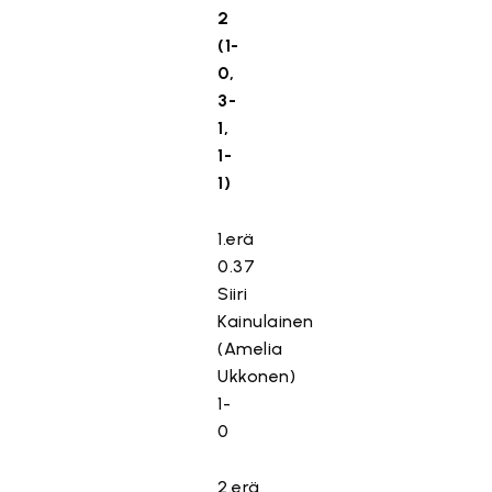
2
(1-
0,
3-
1,
1-
1)
1.erä
0.37
Siiri
Kainulainen
(Amelia
Ukkonen)
1-
0
2.erä