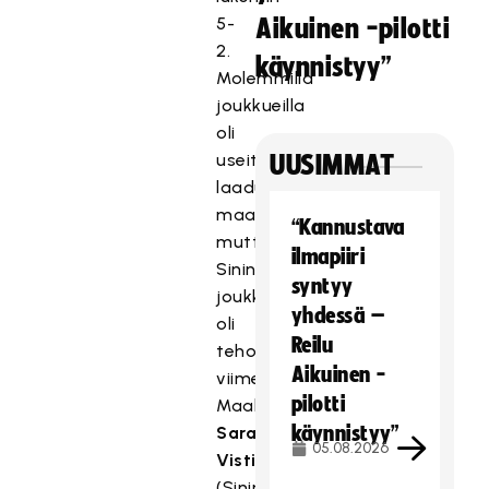
5-
Aikuinen -pilotti
2.
käynnistyy”
Molemmilla
joukkueilla
oli
useita
UUSIMMAT
laadukkaita
maalintekopaikkoja,
“Kannustava
mutta
ilmapiiri
Sininen
syntyy
joukkue
yhdessä –
oli
Reilu
tehokkaampi
Aikuinen -
viimeistelyssä.
pilotti
Maalivahdit
käynnistyy”
Sara
05.08.2026
Vistiaho
(Sininen)