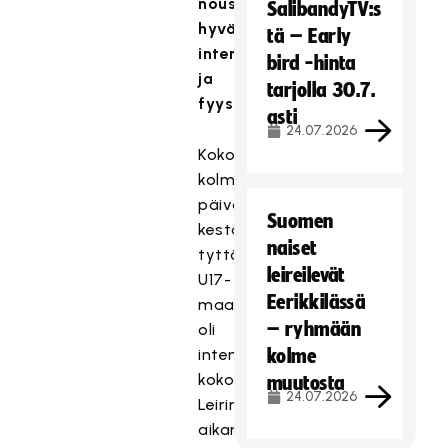
nousujohteisesti
SalibandyTV:s
hyvää
tä – Early
intensiteettiä
bird -hinta
ja
tarjolla 30.7.
fyysisyyttä"
asti
24.07.2026
Kokonaisuutena
kolme
päivää
Suomen
kestänyt
naiset
tyttöjen
leireilevät
U17-
Eerikkilässä
maajoukkueleiri
– ryhmään
oli
intensiivinen
kolme
kokonaisuus.
muutosta
24.07.2026
Leirin
aikana