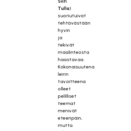
Siiri
Tulla
)
suoriutuivat
tehtävästään
hyvin
ja
tekivät
maalinteosta
haastavaa.
Kokonaisuutena
leirin
tavoitteena
olleet
pelilliset
teemat
menivät
eteenpäin,
mutta