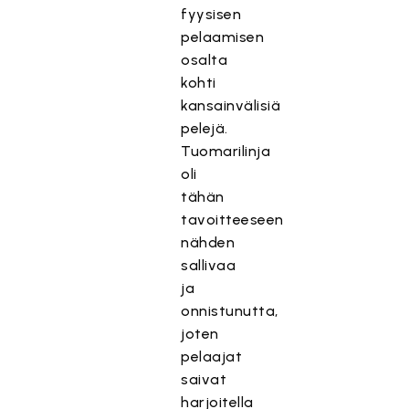
fyysisen
pelaamisen
osalta
kohti
kansainvälisiä
pelejä.
Tuomarilinja
oli
tähän
tavoitteeseen
nähden
sallivaa
ja
onnistunutta,
joten
pelaajat
saivat
harjoitella