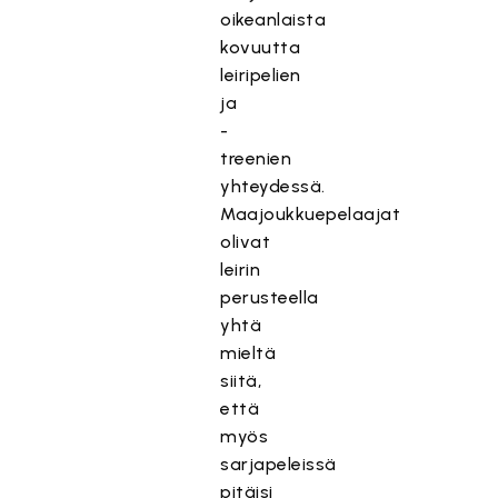
oikeanlaista
kovuutta
leiripelien
ja
-
treenien
yhteydessä.
Maajoukkuepelaajat
olivat
leirin
perusteella
yhtä
mieltä
siitä,
että
myös
sarjapeleissä
pitäisi