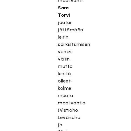
maalivahti
Sara
Torvi
joutui
jättämään
leirin
sairastumisen
vuoksi
väliin,
mutta
leirillä
olleet
kolme
muuta
maalivahtia
(Vistiaho,
Levänaho
ja