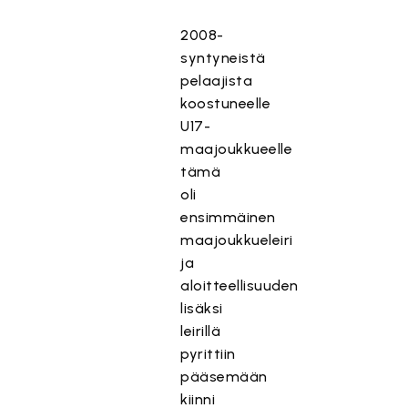
2008-
syntyneistä
pelaajista
koostuneelle
U17-
maajoukkueelle
tämä
oli
ensimmäinen
maajoukkueleiri
ja
aloitteellisuuden
lisäksi
leirillä
pyrittiin
pääsemään
kiinni