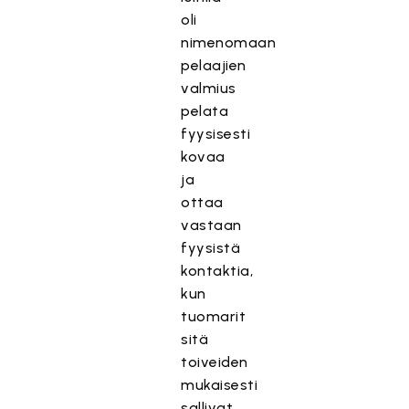
oli
nimenomaan
pelaajien
valmius
pelata
fyysisesti
kovaa
ja
ottaa
vastaan
fyysistä
kontaktia,
kun
tuomarit
sitä
toiveiden
mukaisesti
sallivat.