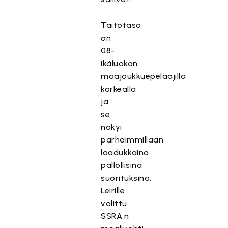
Taitotaso
on
08-
ikäluokan
maajoukkuepelaajilla
korkealla
ja
se
näkyi
parhaimmillaan
laadukkaina
pallollisina
suorituksina.
Leirille
valittu
SSRA:n