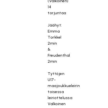
(Valkoinen)
14
torjuntaa
Jäähyt:
Emma
Torkkel
2min
&
Freudenthal
2min
Tyttöjen
U17-
maajoukkueleirin
toisessa
leiriottelussa
Valkoinen