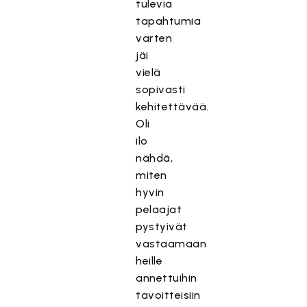
tulevia
tapahtumia
varten
jäi
vielä
sopivasti
kehitettävää.
Oli
ilo
nähdä,
miten
hyvin
pelaajat
pystyivät
vastaamaan
heille
annettuihin
tavoitteisiin