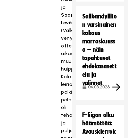
ja
Saara
Salibandyliito
Levänaho
n varsinainen
(Valkoinen)
kokous
venyivät
marraskuuss
ottelun
a – näin
aikana
tapahtuvat
muutamaan
ehdokasasett
huipputorjuntaan.
elu ja
Kolmannen
valinnat
leiriottelun
04.08.2026
palkittu
pelaaja
oli
F-liigan alku
tehokkaasti
ja
häämöttää:
paljon
Avauskierrok