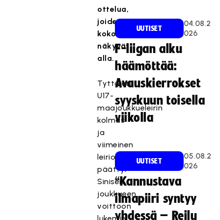
ottelua,
joiden
04.08.2
UUTISET
026
kokoonpanot
näkyvät
F-liigan alku
alla.
häämöttää:
Avauskierrokset
Tyttöjen
U17-
syyskuun toisella
maajoukkueleirin
viikolla
kolmas
ja
viimeinen
05.08.2
leiriottelu
UUTISET
026
päättyi
“Kannustava
Sinisen
joukkueen
ilmapiiri syntyy
voittoon
yhdessä – Reilu
lukemin