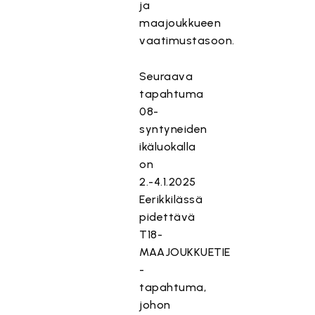
ja
maajoukkueen
vaatimustasoon.
Seuraava
tapahtuma
08-
syntyneiden
ikäluokalla
on
2.-4.1.2025
Eerikkilässä
pidettävä
T18-
MAAJOUKKUETIE
-
tapahtuma,
johon