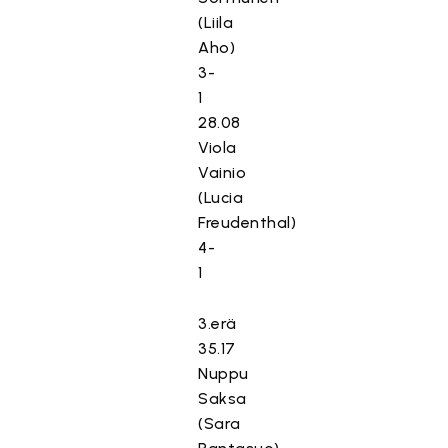
(Liila
Aho)
3-
1
28.08
Viola
Vainio
(Lucia
Freudenthal)
4-
1
3.erä
35.17
Nuppu
Saksa
(Sara