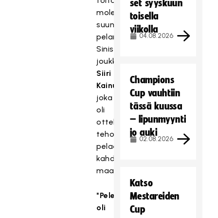
töitä
set syyskuun
molempiin
toisella
suuntiin
viikolla
04.08.2026
pelannut
Sinisen
joukkueen
Siiri
Champions
Kainulainen
,
Cup vauhtiin
joka
tässä kuussa
oli
– lipunmyynti
ottelun
jo auki
tehokkain
02.08.2026
pelaaja
kahdella
maalillaan.
Katso
"Peleissä
Mestareiden
oli
Cup