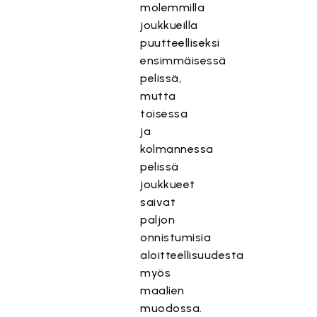
molemmilla
joukkueilla
puutteelliseksi
ensimmäisessä
pelissä,
mutta
toisessa
ja
kolmannessa
pelissä
joukkueet
saivat
paljon
onnistumisia
aloitteellisuudesta
myös
maalien
muodossa.