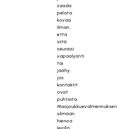
saada
pelata
kovaa
ilman,
että
siitä
seuraisi
vapaalyönti
tai
jäähy,
jos
kontaktit
ovat
puhtaita.
Maajoukkuevalmennuksen
silmään
hienoa
leirillä