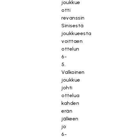
joukkue
otti
revanssin
Sinisestä
joukkueesta
voittaen
ottelun
6-
5.
Valkoinen
joukkue
johti
ottelua
kahden
erän
jälkeen
jo
6-