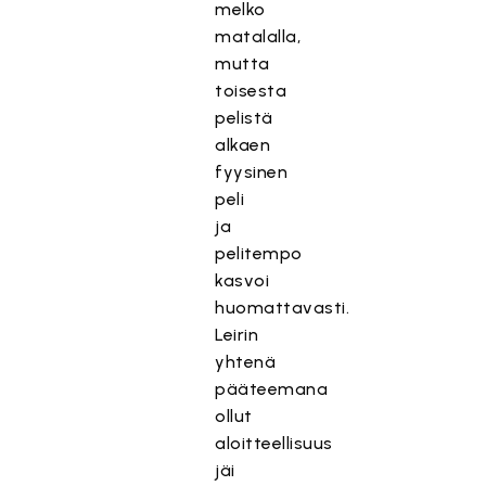
melko
matalalla,
mutta
toisesta
pelistä
alkaen
fyysinen
peli
ja
pelitempo
kasvoi
huomattavasti.
Leirin
yhtenä
pääteemana
ollut
aloitteellisuus
jäi