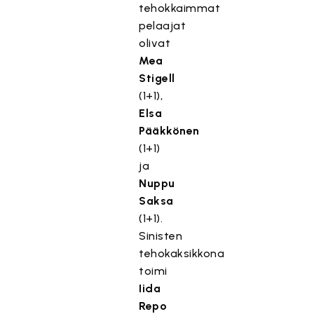
tehokkaimmat
pelaajat
olivat
Mea
Stigell
(1+1),
Elsa
Pääkkönen
(1+1)
ja
Nuppu
Saksa
(1+1).
Sinisten
tehokaksikkona
toimi
Iida
Repo