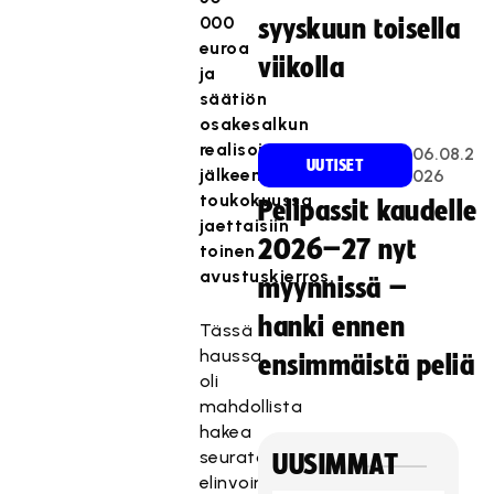
000
syyskuun toisella
euroa
viikolla
ja
säätiön
osakesalkun
realisoinnin
06.08.2
UUTISET
jälkeen
026
toukokuussa
Pelipassit kaudelle
jaettaisiin
2026–27 nyt
toinen
avustuskierros.
myynnissä –
hanki ennen
Tässä
haussa
ensimmäistä peliä
oli
mahdollista
hakea
seuratoiminnan
UUSIMMAT
elinvoimaisuuden