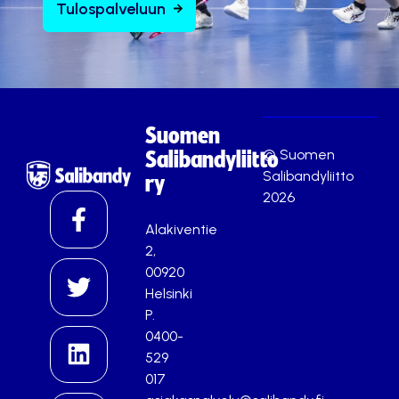
Tulospalveluun
Suomen
© Suomen
Salibandyliitto
Salibandyliitto
ry
2026
Alakiventie
2,
00920
Helsinki
P.
0400-
529
017