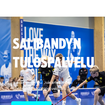
SALIBANDYN
TULOSPALVELU
Jokainen ottelu. Jokainen maali.
Salibandyn tulospalvelussa.