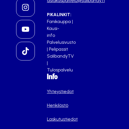
asiakaspalvelu@salibandy.fi
PIKALINKIT:
Fanikauppa
|
Kausi-
info
Palvelusivusto
|
Pelipassit
SalibandyTV
|
Tulospalvelu
Info
Yhteystiedot
Henkilöstö
Laskutustiedot