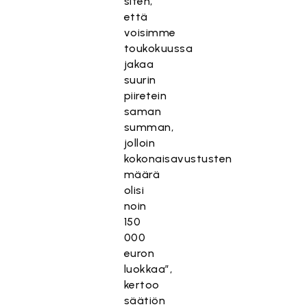
siten,
että
voisimme
toukokuussa
jakaa
suurin
piiretein
saman
summan,
jolloin
kokonaisavustusten
määrä
olisi
noin
150
000
euron
luokkaa”,
kertoo
säätiön