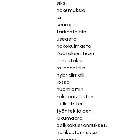
siksi
hakemuksia
ja
seuroja
tarkasteltiin
useasta
näkökulmasta.
Päätöksenteon
perustaksi
rakennettiin
hybridimalli,
jossa
huomioitiin
kokopäiväisten
palkallisten
työntekijöiden
lukumäärä,
palkkakustannukset,
hallikustannukset,
koronan