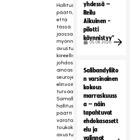
yhdessä –
Hallitus
Reilu
päätti,
että
Aikuinen -
tässä
pilotti
jaossa
käynnistyy”
myönnetään
05.08.2026
avustuksia
kiireellisyysperiaatteen
johdosta
ainoastaan
Salibandyliito
seurojen
n varsinainen
elinvoimaisuuden
kokous
turvaamiseen.
marraskuuss
Samalla
a – näin
hallitus
tapahtuvat
päätti
varata
ehdokasasett
toukokuun
elu ja
avustusjaossa
valinnat