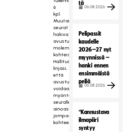
tukemiseen
tä
6
06.08.2026
kpl.
Muutamat
seurat
Pelipassit
hakivat
avustusta
kaudelle
molempiin
2026–27 nyt
kohteisiin.
myynnissä –
Hallitus
hanki ennen
linjasi,
ensimmäistä
että
peliä
avustusta
06.08.2026
voidaan
myöntää
seuralle
ainoastaan
“Kannustava
jompaankumpaan
ilmapiiri
kohteeseen.
syntyy