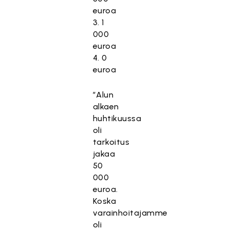
euroa
3. 1
000
euroa
4. 0
euroa
”Alun
alkaen
huhtikuussa
oli
tarkoitus
jakaa
50
000
euroa.
Koska
varainhoitajamme
oli