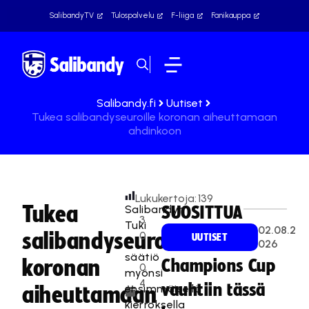
SalibandyTV
Tulospalvelu
F-liiga
Fanikauppa
Salibandy.fi
Uutiset
Tukea salibandyseuroille koronan aiheuttamaan
ahdinkoon
Lukukertoja:
139
Tukea
Salibandyn
SUOSITTUA
3
Tuki
02.08.2
salibandyseuroille
0
UUTISET
-
026
.
säätiö
koronan
Champions Cup
0
myönsi
4
vauhtiin tässä
ensimmäisellä
aiheuttamaan
.
kierroksella