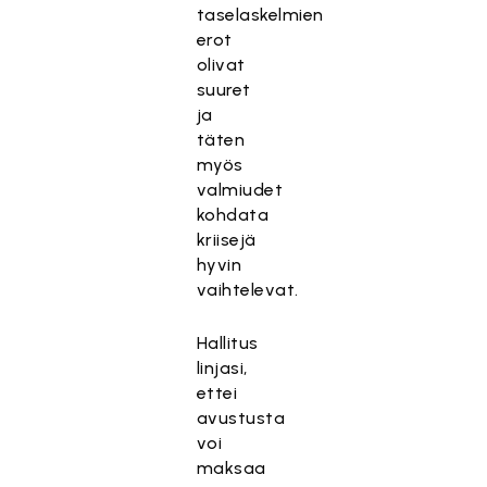
taselaskelmien
erot
olivat
suuret
ja
täten
myös
valmiudet
kohdata
kriisejä
hyvin
vaihtelevat.
Hallitus
linjasi,
ettei
avustusta
voi
maksaa