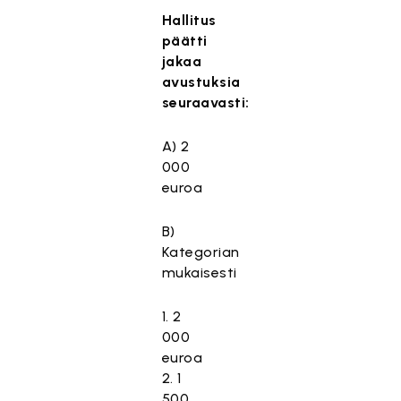
Hallitus
päätti
jakaa
avustuksia
seuraavasti:
A) 2
000
euroa
B)
Kategorian
mukaisesti
1. 2
000
euroa
2. 1
500