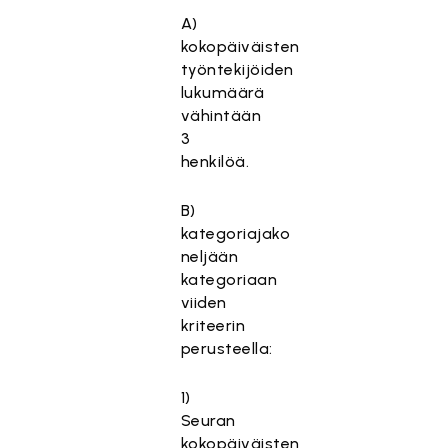
A)
kokopäiväisten
työntekijöiden
lukumäärä
vähintään
3
henkilöä.
B)
kategoriajako
neljään
kategoriaan
viiden
kriteerin
perusteella:
1)
Seuran
kokopäiväisten