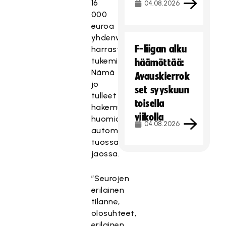
16
04.08.2026
000
euroa
yhdenvertaisten
F-liigan alku
harrastusmahdollisuuksien
tukemiseen.
häämöttää:
Nämä
Avauskierrok
jo
set syyskuun
tulleet
toisella
hakemukset
viikolla
huomioidaan
04.08.2026
automaattisesti
tuossa
jaossa.
”Seurojen
erilainen
tilanne,
olosuhteet,
erilainen