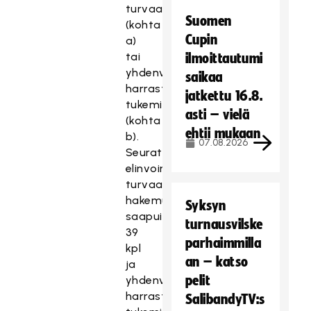
turvaamiseen
Suomen
(kohta
Cupin
a)
tai
ilmoittautumi
yhdenvertaisten
saikaa
harrastusmahdollisuuksien
jatkettu 16.8.
tukemiseen
asti – vielä
(kohta
ehtii mukaan
b).
07.08.2026
Seuratoiminnan
elinvoimaisuuden
turvaamiseen
hakemuksia
Syksyn
saapui
turnausvilske
39
parhaimmilla
kpl
an – katso
ja
pelit
yhdenvertaisten
harrastusmahdollisuuksien
SalibandyTV:s