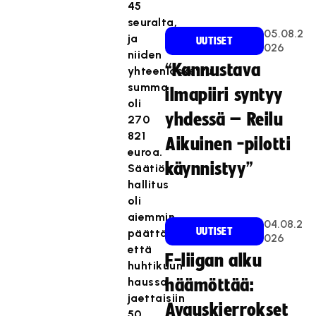
45
seuralta,
05.08.2
ja
UUTISET
026
niiden
“Kannustava
yhteenlaskettu
summa
ilmapiiri syntyy
oli
yhdessä – Reilu
270
821
Aikuinen -pilotti
euroa.
käynnistyy”
Säätiön
hallitus
oli
aiemmin
04.08.2
UUTISET
päättänyt,
026
että
F-liigan alku
huhtikuun
haussa
häämöttää:
jaettaisiin
Avauskierrokset
50