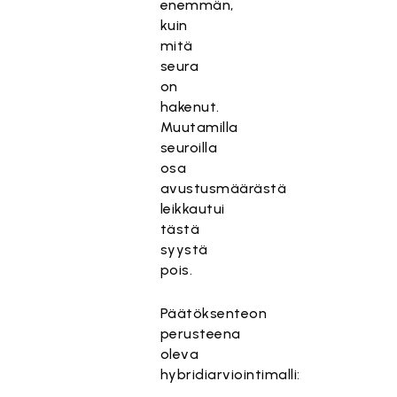
enemmän,
kuin
mitä
seura
on
hakenut.
Muutamilla
seuroilla
osa
avustusmäärästä
leikkautui
tästä
syystä
pois.
Päätöksenteon
perusteena
oleva
hybridiarviointimalli: