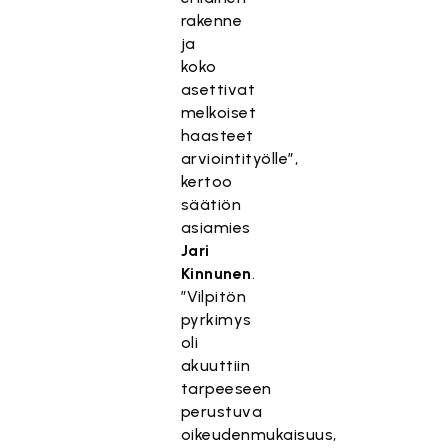
rakenne
ja
koko
asettivat
melkoiset
haasteet
arviointityölle”,
kertoo
säätiön
asiamies
Jari
Kinnunen
.
”Vilpitön
pyrkimys
oli
akuuttiin
tarpeeseen
perustuva
oikeudenmukaisuus,