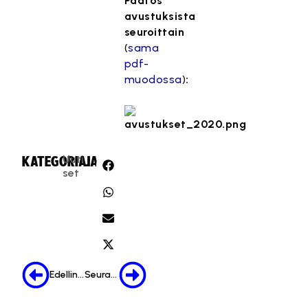
Päätös
avustuksista
seuroittain
(
sama
pdf-
muodossa
)
:
Uuti
KATEGORIA:
JAA:
set
Edellinen
Seuraava