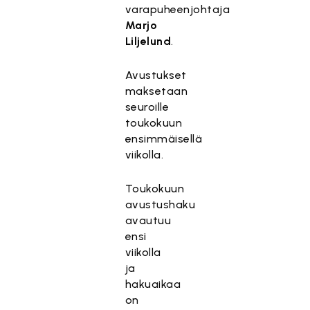
varapuheenjohtaja
Marjo
Liljelund
.
Avustukset
maksetaan
seuroille
toukokuun
ensimmäisellä
viikolla.
Toukokuun
avustushaku
avautuu
ensi
viikolla
ja
hakuaikaa
on