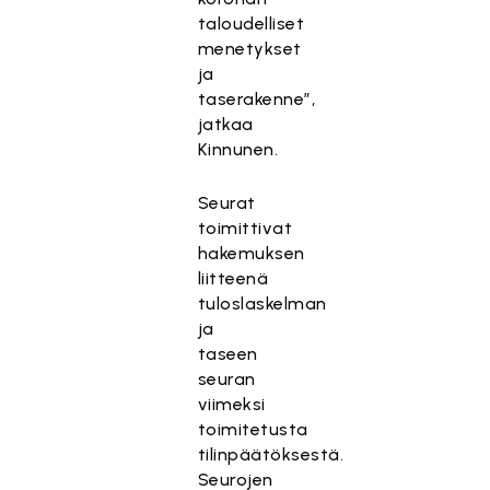
taloudelliset
menetykset
ja
taserakenne”,
jatkaa
Kinnunen.
Seurat
toimittivat
hakemuksen
liitteenä
tuloslaskelman
ja
taseen
seuran
viimeksi
toimitetusta
tilinpäätöksestä.
Seurojen