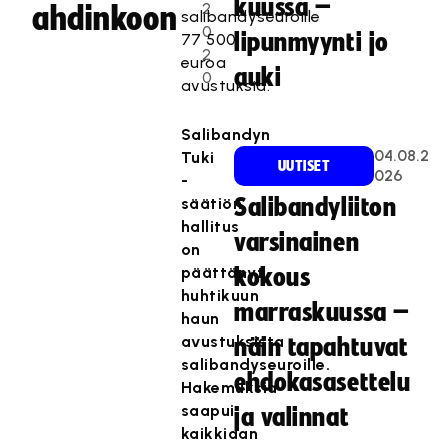
kuussa –
2
ahdinkoon
salibandyseuroille
0
lipunmyynti jo
77 500
2
euroa
auki
0
avustuksia.
Salibandyn
04.08.2
Tuki
UUTISET
026
-
säätiön
Salibandyliiton
hallitus
varsinainen
on
päättänyt
kokous
huhtikuun
marraskuussa –
haun
avustuksista
näin tapahtuvat
salibandyseuroille.
ehdokasasettelu
Hakemuksia
saapui
ja valinnat
kaikkiaan