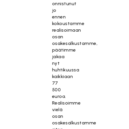
onnistunut
jo
ennen
kokoustamme
realisoimaan
osan
osakesalkustamme,
päätimme
jakaa
nyt
huhtikuussa
kaikkiaan
77
500
euroa.
Realisoimme
vielä
osan
osakesalkustamme