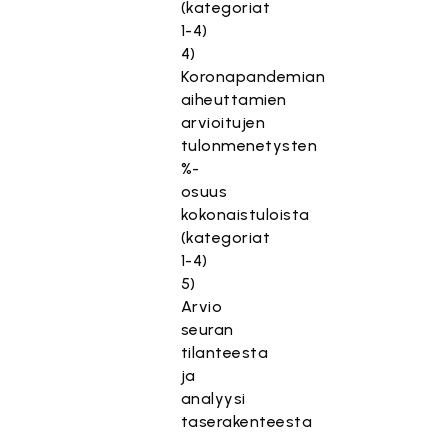
(kategoriat
1-4)
4)
Koronapandemian
aiheuttamien
arvioitujen
tulonmenetysten
%-
osuus
kokonaistuloista
(kategoriat
1-4)
5)
Arvio
seuran
tilanteesta
ja
analyysi
taserakenteesta