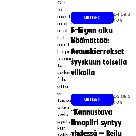
Olin
jo
04.08.2
miettinyt
UUTISET
026
mailan
F-liigan alku
naulakkoon
laittamista,
häämöttää:
mutta
Avauskierrokset
loppukauden
aikana
syyskuun toisella
tuli
viikolla
sellainen
fiilis,
että
ei
05.08.2
UUTISET
tässä
026
oikein
“Kannustava
vielä
pysty,
ilmapiiri syntyy
kun
yhdessä – Reilu
salibandy,