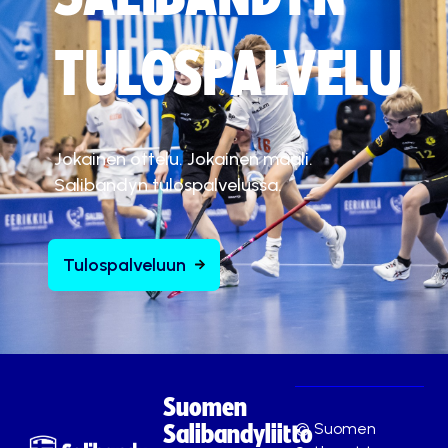
TULOSPALVELU
Jokainen ottelu. Jokainen maali.
Salibandyn tulospalvelussa.
Tulospalveluun
Suomen
© Suomen
Salibandyliitto