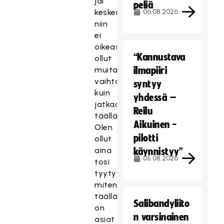
jäi
peliä
kesken,
06.08.2026
niin
ei
oikeastaan
“Kannustava
ollut
muita
ilmapiiri
vaihtoehtoja
syntyy
kuin
yhdessä –
jatkaa
Reilu
täällä.
Aikuinen -
Olen
pilotti
ollut
aina
käynnistyy”
05.08.2026
tosi
tyytyväinen,
miten
täällä
Salibandyliito
on
n varsinainen
asiat