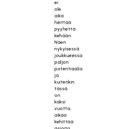
ei
ole
aika
heittää
pyyhettä
kehään.
Näen
nykyisessä
joukkueessa
paljon
potentiaalia
ja
kuitenkin
tässä
on
kaksi
vuotta
aikaa
kehittää
asioita