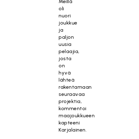
Meillä
oli
nuori
joukkue
ja
paljon
uusia
pelaajia,
josta
on
hyvä
lähteä
rakentamaan
seuraavaa
projektia,
kommentoi
maajoukkueen
kapteeni
Karjalainen.