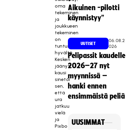
oma
Aikuinen -pilotti
tekeminen
käynnistyy”
ja
joukkueen
tekeminen
on
06.08.2
UUTISET
tuntunut
026
hyvältä.
Pelipassit kaudelle
Kesken
2026–27 nyt
jäänyt
kausi
myynnissä –
sinetöi
hanki ennen
sen,
että
ensimmäistä peliä
ura
jatkuu
vielä
ja
UUSIMMAT
Pixbo