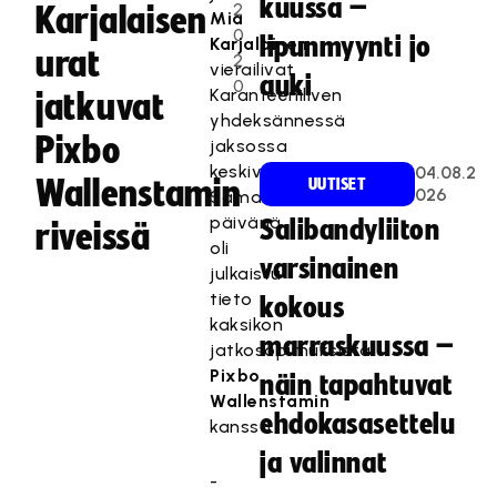
kuussa –
2
Karjalaisen
Mia
0
lipunmyynti jo
Karjalainen
urat
2
vierailivat
auki
0
Karanteeniliven
jatkuvat
yhdeksännessä
Pixbo
jaksossa
keskiviikkoiltana.
04.08.2
Wallenstamin
UUTISET
026
Samana
päivänä
Salibandyliiton
riveissä
oli
varsinainen
julkaistu
tieto
kokous
kaksikon
marraskuussa –
jatkosopimuksista
Pixbo
näin tapahtuvat
Wallenstamin
ehdokasasettelu
kanssa.
ja valinnat
-