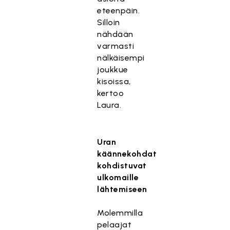
eteenpäin.
Silloin
nähdään
varmasti
nälkäisempi
joukkue
kisoissa,
kertoo
Laura.
Uran
käännekohdat
kohdistuvat
ulkomaille
lähtemiseen
Molemmilla
pelaajat