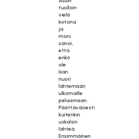
Asuin
tuolloin
vielä
kotona
ja
moni
sanoi,
että
enkö
ole
liian
nuori
lähtemään
ulkomaille
pelaamaan.
Päättäväisesti
kuitenkin
uskalsin
lähteä.
Ensimmäinen