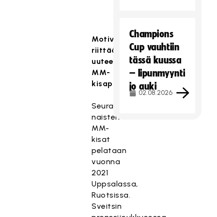
Champions
Motivaatio
Cup vauhtiin
riittää
tässä kuussa
uuteen
MM-
– lipunmyynti
kisaprojektiin
jo auki
02.08.2026
Seuraavat
naisten
MM-
kisat
pelataan
vuonna
2021
Uppsalassa,
Ruotsissa.
Sveitsin