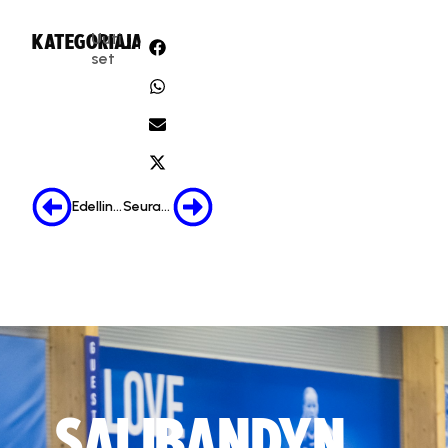
Uuti
KATEGORIA:
JAA:
set
Edellinen
Seuraava
SALIBANDYN