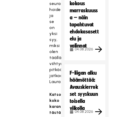
kokous
seurassa
hoidettu,
marraskuuss
ja
a – näin
se
tapahtuvat
on
ehdokasasett
yksi
elu ja
syy,
valinnat
miksi
04.08.2026
olen
täällä
viihtynyt
pitkään,
F-liigan alku
jatkaa
häämöttää:
Laura.
Avauskierrok
set syyskuun
Katso
koko
toisella
karanteenilive
viikolla
04.08.2026
tästä: