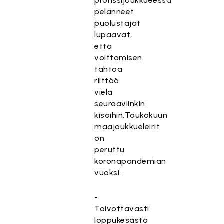
pronssijoukkueessa
pelanneet
puolustajat
lupaavat,
että
voittamisen
tahtoa
riittää
vielä
seuraaviinkin
kisoihin.Toukokuun
maajoukkueleirit
on
peruttu
koronapandemian
vuoksi.
-
Toivottavasti
loppukesästä