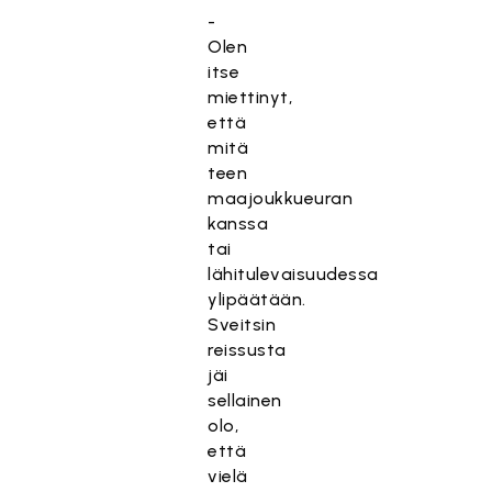
-
Olen
itse
miettinyt,
että
mitä
teen
maajoukkueuran
kanssa
tai
lähitulevaisuudessa
ylipäätään.
Sveitsin
reissusta
jäi
sellainen
olo,
että
vielä