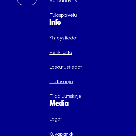
SalibandyTV
|
Tulospalvelu
Info
Yhteystiedot
Henkilöstö
Laskutustiedot
Tietosuoja
Tilaa uutiskirje
Media
Logot
Kuvapankki