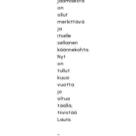
jäämisestä
on
ollut
merkittävä
ja
itselle
sellainen
käännekohta.
Nyt
on
tullut
kuusi
vuotta
jo
oltua
täällä,
tiivistää
Laura.
-