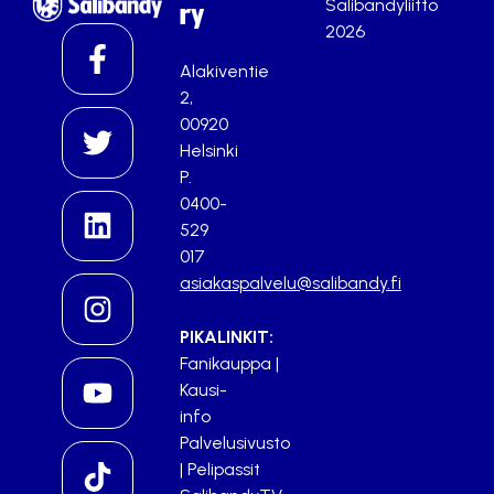
Salibandyliitto
ry
2026
Alakiventie
2,
00920
Helsinki
P.
0400-
529
017
asiakaspalvelu@salibandy.fi
PIKALINKIT:
Fanikauppa
|
Kausi-
info
Palvelusivusto
|
Pelipassit