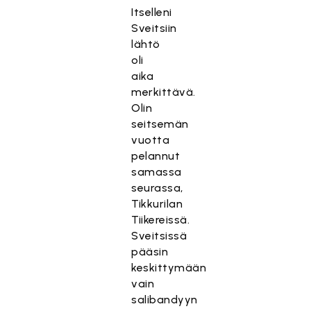
Itselleni
Sveitsiin
lähtö
oli
aika
merkittävä.
Olin
seitsemän
vuotta
pelannut
samassa
seurassa,
Tikkurilan
Tiikereissä.
Sveitsissä
pääsin
keskittymään
vain
salibandyyn