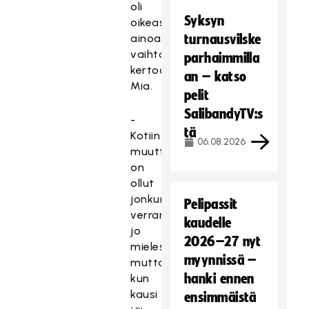
oli
Syksyn
oikeastaan
ainoa
turnausvilske
vaihtoehto,
parhaimmilla
kertoo
an – katso
Mia.
pelit
SalibandyTV:s
-
tä
Kotiin
06.08.2026
muuttaminen
on
ollut
jonkun
Pelipassit
verran
kaudelle
jo
2026–27 nyt
mielessä,
myynnissä –
mutta
hanki ennen
kun
kausi
ensimmäistä