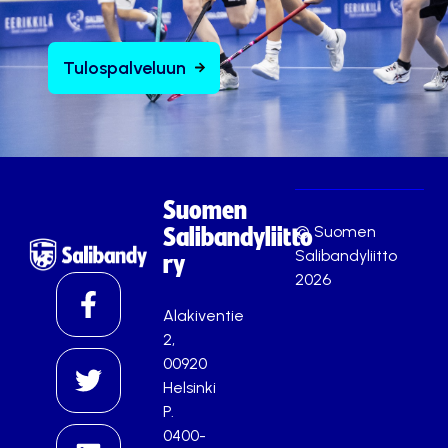
Tulospalveluun
Suomen
© Suomen
Salibandyliitto
Salibandyliitto
ry
2026
Alakiventie
2,
00920
Helsinki
P.
0400-