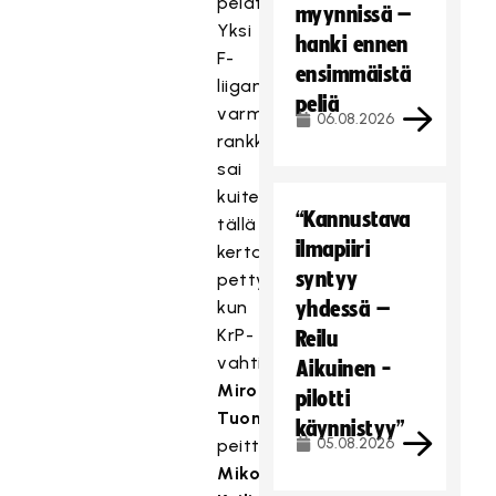
pelaten.
myynnissä –
Yksi
hanki ennen
F-
ensimmäistä
liigan
peliä
varmimmista
06.08.2026
rankkarispesialisteista
sai
kuitenkin
“Kannustava
tällä
ilmapiiri
kertaa
syntyy
pettyä,
kun
yhdessä –
KrP-
Reilu
vahti
Aikuinen -
Miro
pilotti
Tuomala
käynnistyy”
05.08.2026
peitti
Miko