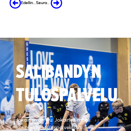
Edellinen
Seuraava
SALIBANDYN
TULOSPALVELU
Jokainen ottelu. Jokainen maali.
Salibandyn tulospalvelussa.