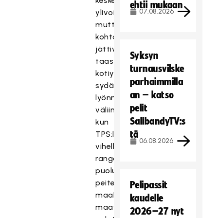
keskeltä
ehtii mukaan
07.08.2026
ylivoimakavennuksen,
mutta
kohta
jättivät
Syksyn
taas
turnausvilske
kotiyleisön
parhaimmilla
sydämet
an – katso
lyönnin
pelit
väliin,
SalibandyTV:s
kun
tä
TPS:lle
06.08.2026
vihellettiin
rangaistuslaukaus
puolustajan
peitettyä
Pelipassit
maalipaikan
kaudelle
maasta
2026–27 nyt