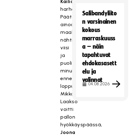
Kailialan
harhautuksen.
Salibandyliito
Päätöserän
n varsinainen
ainoa
kokous
maali
marraskuuss
nähtiin
a – näin
viisi
tapahtuvat
ja
ehdokasasett
puoli
minuuttia
elu ja
ennen
valinnat
04.08.2026
loppua.
Mikko
Laakso
voitti
pallon
hyökkäyspäässä,
Joona