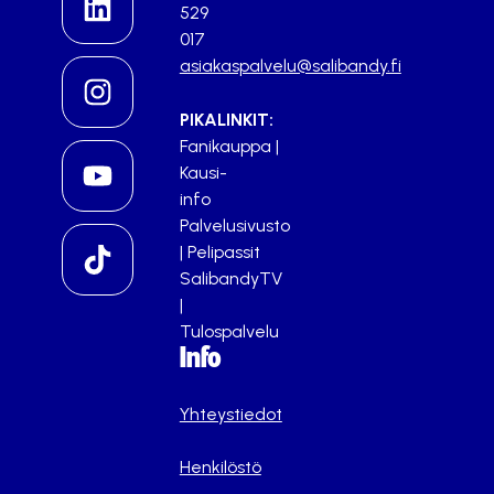
529
017
asiakaspalvelu@salibandy.fi
PIKALINKIT:
Fanikauppa
|
Kausi-
info
Palvelusivusto
|
Pelipassit
SalibandyTV
|
Tulospalvelu
Info
Yhteystiedot
Henkilöstö