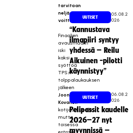
tarvitaan
neljä
05.08.2
UUTISET
026
voittoa.
“Kannustava
Finaalien
ilmapiiri syntyy
avausmaalin
yhdessä – Reilu
iski
kaksi
Aikuinen -pilotti
syöttöä
käynnistyy”
TPS:n
tolppalaukauksen
jälkeen
06.08.2
Joonatan
UUTISET
026
Kovanen
Pelipassit kaudelle
kotijoukkueelle,
mutta
2026–27 nyt
toisessa
myynnissä –
erässä