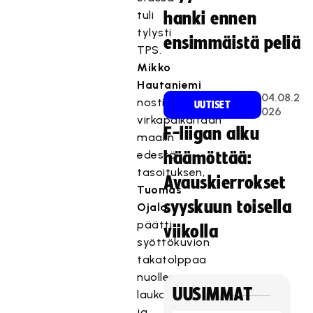
tuli
hanki ennen
tylysti
ensimmäistä peliä
TPS.
Mikko
Hautaniemi
04.08.2
nosti
UUTISET
026
virkapaikaltaan
F-liigan alku
maalin
edestä
häämöttää:
tasoituksen,
Avauskierrokset
Tuomas
syyskuun toisella
Ojala
päätti
viikolla
syöttökuvion
takatolppaa
nuolleeseen
UUSIMMAT
laukaukseen
ja