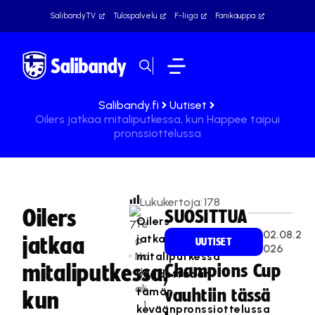
SalibandyTV
Tulospalvelu
F-liiga
Fanikauppa
Salibandy.fi
Uutiset
Oilers jatkaa mitaliputkessa, kun Happee taipui
pronssiottelussa
Lukukertoja:
178
Oilers
SUOSITTUA
Oilers
Te
02.08.2
jatkaa
jatkaa
a
UUTISET
026
Na
mitaliputkessa
mitaliputkessa,
Champions Cup
sk
kaadettuaan
ali
tämän
vauhtiin tässä
kun
1
keväänpronssiottelussa