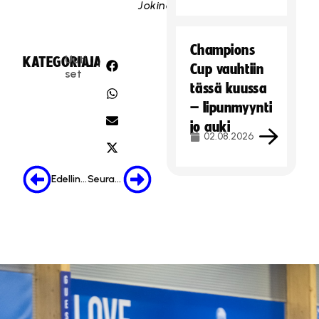
Jokinen
Champions
Uuti
KATEGORIA:
JAA:
Cup vauhtiin
set
tässä kuussa
– lipunmyynti
jo auki
02.08.2026
Edellinen
Seuraava