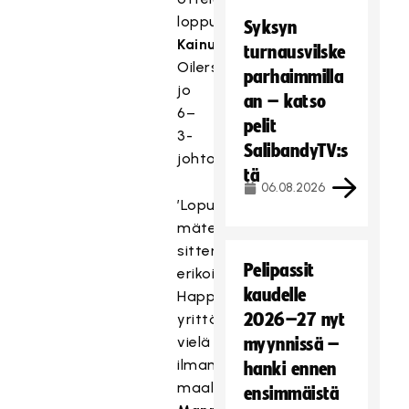
loppua
Justus
Syksyn
Kainulainen
laukoi
turnausvilske
Oilersin
parhaimmilla
jo
an – katso
6–
pelit
3-
SalibandyTV:s
johtoon.
tä
06.08.2026
’Lopussa
mätettiin
sitten
Pelipassit
erikoistilannemaaleja
kaudelle
Happeen
2026–27 nyt
yrittäessä
vielä
myynnissä –
ilman
hanki ennen
maalivahtia.
Jami
ensimmäistä