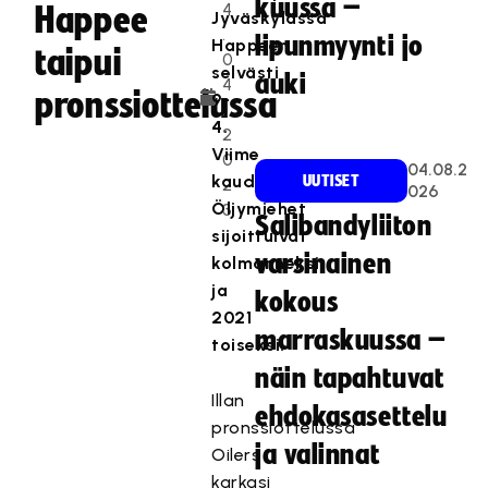
kuussa –
4
Happee
Jyväskylässä
.
lipunmyynti jo
Happeen
taipui
0
selvästi
auki
4
pronssiottelussa
9-
.
4.
2
Viime
0
04.08.2
kaudella
UUTISET
2
026
Öljymiehet
3
Salibandyliiton
sijoittuivat
varsinainen
kolmanneksi
ja
kokous
2021
marraskuussa –
toiseksi.
näin tapahtuvat
Illan
ehdokasasettelu
pronssiottelussa
ja valinnat
Oilers
karkasi