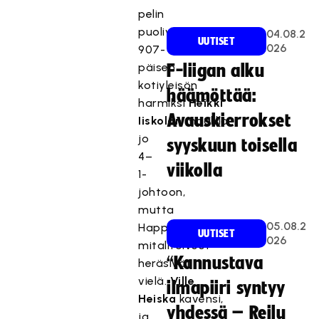
pelin
puolivälissä
04.08.2
UUTISET
026
907-
päisen
F-liigan alku
kotiyleisön
häämöttää:
harmiksi
Heikki
Avauskierrokset
Iiskolan
maalilla
jo
syyskuun toisella
4–
viikolla
1-
johtoon,
mutta
05.08.2
Happeen
UUTISET
026
mitalitoiveet
“Kannustava
heräsivät
vielä.
Ville
ilmapiiri syntyy
Heiska
kavensi,
yhdessä – Reilu
ja