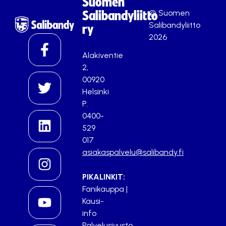
Suomen
© Suomen
Salibandyliitto
Salibandyliitto
ry
2026
Alakiventie
2,
00920
Helsinki
P.
0400-
529
017
asiakaspalvelu@salibandy.fi
PIKALINKIT:
Fanikauppa
|
Kausi-
info
Palvelusivusto