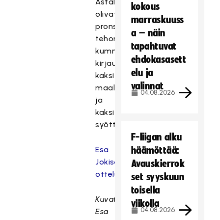
Astala
kokous
olivat
marraskuuss
pronssimitalistien
a – näin
tehomiehet
tapahtuvat
kummankin
ehdokasasett
kirjautettua
elu ja
kaksi
valinnat
maalia
04.08.2026
ja
kaksi
syöttöpistettä.
F-liigan alku
Esa
häämöttää:
Jokisen
Avauskierrok
ottelukuviin
set syyskuun
toisella
Kuvat:
viikolla
04.08.2026
Esa