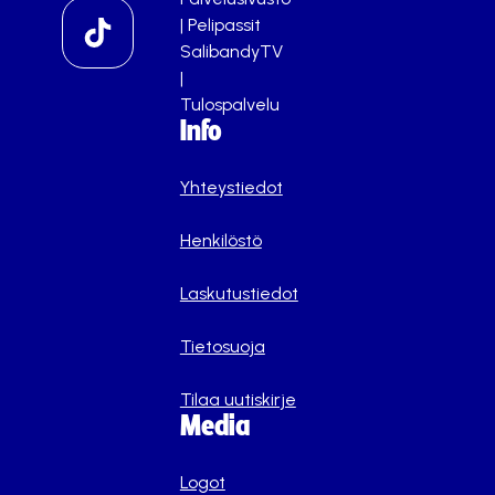
|
Pelipassit
SalibandyTV
|
Tulospalvelu
Info
Yhteystiedot
Henkilöstö
Laskutustiedot
Tietosuoja
Tilaa uutiskirje
Media
Logot