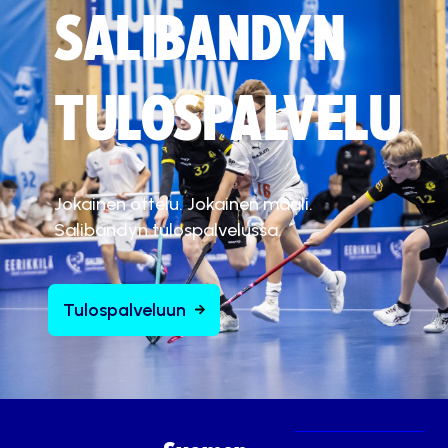
SALIBANDYN
TULOSPALVELU
Jokainen ottelu. Jokainen maali.
Salibandyn tulospalvelussa.
Tulospalveluun