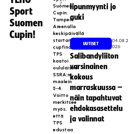
7
lipunmyynti jo
Suomen
Sport
Cupin.
auki
Tampere
Suomen
Areenalla
Cupin!
keskipäivällä
startanneessa
04.08.2
UUTISET
026
cupfinaalissa
TPS
Salibandyliiton
kaatoi
varsinainen
oululaisen
SSRA:n
kokous
maalein
marraskuussa –
5-4.
Voitto
näin tapahtuvat
merkitsee
ehdokasasettelu
myös,
että
ja valinnat
TPS
edustaa