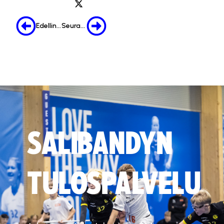
Edellinen
Seuraava
SALIBANDYN
TULOSPALVELU