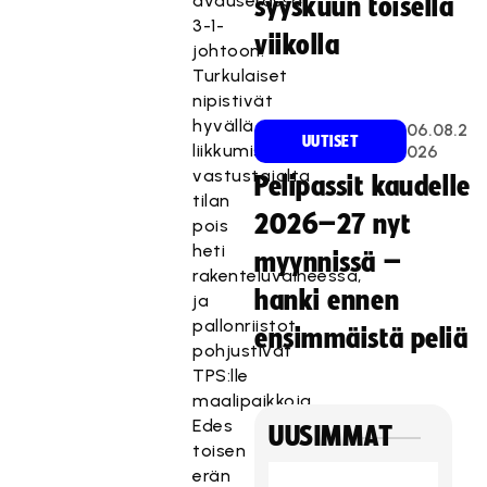
avauserässä
syyskuun toisella
3-1-
viikolla
johtoon.
Turkulaiset
nipistivät
hyvällä
06.08.2
UUTISET
liikkumisellaan
026
vastustajalta
Pelipassit kaudelle
tilan
2026–27 nyt
pois
heti
myynnissä –
rakenteluvaiheessa,
hanki ennen
ja
pallonriistot
ensimmäistä peliä
pohjustivat
TPS:lle
maalipaikkoja.
Edes
UUSIMMAT
toisen
erän