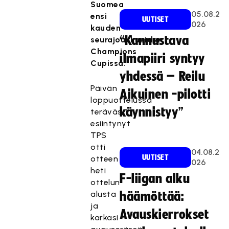
Suomea
05.08.2
ensi
UUTISET
026
kauden
“Kannustava
seurajoukkueiden
Champions
ilmapiiri syntyy
Cupissa.
yhdessä – Reilu
Päivän
Aikuinen -pilotti
loppuottelussa
käynnistyy”
terävästi
esiintynyt
TPS
otti
04.08.2
UUTISET
otteen
026
heti
F-liigan alku
ottelun
alusta
häämöttää:
ja
Avauskierrokset
karkasi