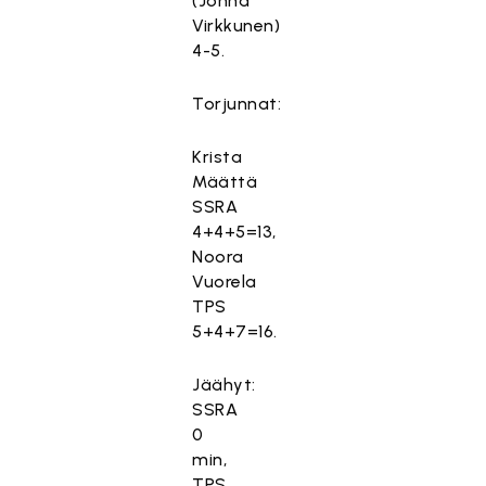
(Jonna
Virkkunen)
4-5.
Torjunnat:
Krista
Määttä
SSRA
4+4+5=13,
Noora
Vuorela
TPS
5+4+7=16.
Jäähyt:
SSRA
0
min,
TPS