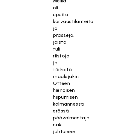
Meillä
oli
upeita
karvaustilanteita
ja
prässejä,
joista
tuli
riistoja
ja
tärkeitä
maalejakin.
Otteen
hienoisen
hiipumisen
kolmannessa
erässä
päävalmentaja
näki
johtuneen