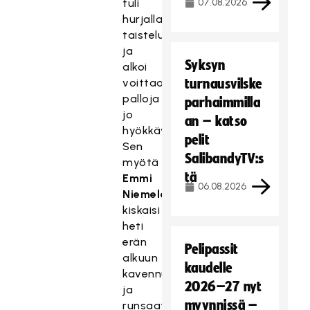
tuli
07.08.2026
hurjalla
taisteluasenteella
ja
Syksyn
alkoi
voittaa
turnausvilske
palloja
parhaimmilla
jo
an – katso
hyökkäysalueella.
pelit
Sen
SalibandyTV:s
myötä
tä
Emmi
06.08.2026
Niemelä
kiskaisi
heti
erän
Pelipassit
alkuun
kaudelle
kavennuksen,
2026–27 nyt
ja
myynnissä –
runsaat