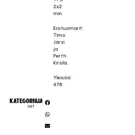
2x2
min.
Erotuomarit:
Timo
Järvi
ja
Pertti
Kirsilä.
Yleisöä:
478.
Uuti
KATEGORIA:
JAA:
set