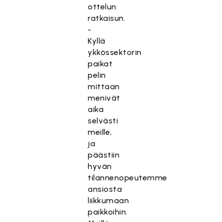
ottelun
ratkaisun.
-
Kyllä
ykkössektorin
paikat
pelin
mittaan
menivät
aika
selvästi
meille,
ja
päästiin
hyvän
tilannenopeutemme
ansiosta
liikkumaan
paikkoihin.