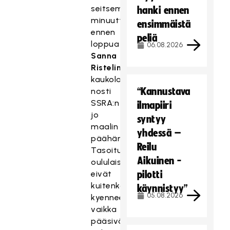
seitsemän
hanki ennen
minuuttia
ensimmäistä
ennen
peliä
loppua
06.08.2026
Sanna
Ristelin
kaukolaukaus
“Kannustava
nosti
SSRA:n
ilmapiiri
jo
syntyy
maalin
yhdessä –
päähän.
Reilu
Tasoitukseen
Aikuinen -
oululaiset
eivät
pilotti
kuitenkaan
käynnistyy”
05.08.2026
kyenneet,
vaikka
pääsivät