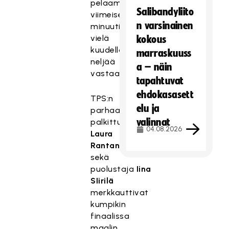
pelaamaan
Salibandyliito
viimeisellä
n varsinainen
minuutilla
vielä
kokous
kuudella
marraskuuss
neljää
a – näin
vastaan.
tapahtuvat
ehdokasasett
TPS:n
elu ja
parhaana
valinnat
palkittu
04.08.2026
Laura
Rantanen
sekä
puolustaja
Iina
SIirilä
merkkauttivat
kumpikin
finaalissa
maalin