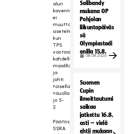
Salibandy
alun
kavennus
mukana OP
ei
Pohjolan
muuttanut
liikuntapäiväs
asetelmaa,
sä
kun
Olympiastadi
TPS
onilla 15.8.
vastasi
08.08.2026
kahdella
maalilla
ja
johti
Suomen
toisella
Cupin
tauolla
ilmoittautumi
jo 5-
saikaa
2.
jatkettu 16.8.
Päätösjaksolle
asti – vielä
SSRA
ehtii mukaan