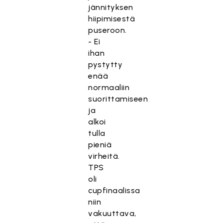
jännityksen
hiipimisestä
puseroon.
- Ei
ihan
pystytty
enää
normaaliin
suorittamiseen
ja
alkoi
tulla
pieniä
virheitä.
TPS
oli
cupfinaalissa
niin
vakuuttava,