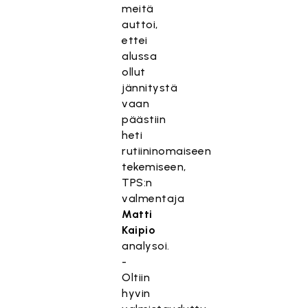
meitä
auttoi,
ettei
alussa
ollut
jännitystä
vaan
päästiin
heti
rutiininomaiseen
tekemiseen,
TPS:n
valmentaja
Matti
Kaipio
analysoi.
-
Oltiin
hyvin