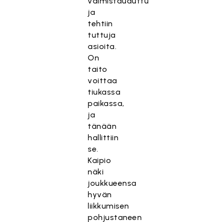
valmistauduttu
ja
tehtiin
tuttuja
asioita.
On
taito
voittaa
tiukassa
paikassa,
ja
tänään
hallittiin
se.
Kaipio
näki
joukkueensa
hyvän
liikkumisen
pohjustaneen