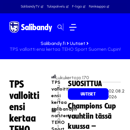
SalibandyTV
Tulospalvelu
F-liiga
Fanikauppa
Salibandy.fi
Uutiset
TPS valloitti ensi kertaa TEHO Sport Suomen Cupin!
Lukukertoja:
170
TPS
TPS
SUOSITTUA
2
valloitti
02.08.2
valloitti
1.
UUTISET
ensi
026
0
kertaa
ensi
Champions Cup
1.
salibandyn
2
vauhtiin tässä
naisten
kertaa
0
TEHO
kuussa –
1
TEHO
Sport