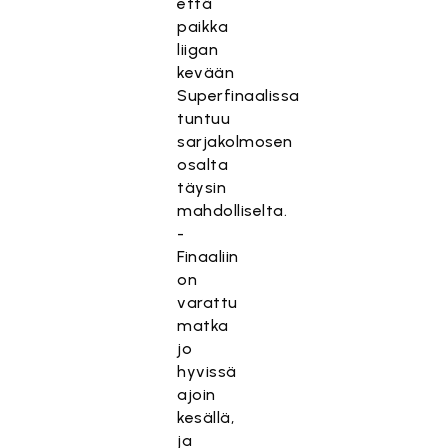
että
paikka
liigan
kevään
Superfinaalissa
tuntuu
sarjakolmosen
osalta
täysin
mahdolliselta.
-
Finaaliin
on
varattu
matka
jo
hyvissä
ajoin
kesällä,
ja