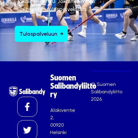
Jokainen ottelu. Jokainen maali.
Salibandyn tulospalvelussa.
Tulospalveluun
Suomen
© Suomen
Salibandyliitto
Salibandyliitto
ry
2026
Alakiventie
2,
00920
Helsinki