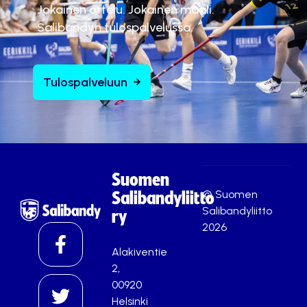
Jokainen ottelu. Jokainen maali.
Salibandyn tulospalvelussa.
Tulospalveluun
Suomen
© Suomen
Salibandyliitto
Salibandyliitto
ry
2026
Alakiventie
2,
00920
Helsinki