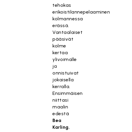
tehokas
erikoistilannepelaaminen
kolmannessa
erässä.
Vantaalaiset
pääsivät
kolme
kertaa
ylivoimalle
ja
onnistuivat
jokaisella
kerralla.
Ensimmäisen
niittasi
maalin
edestä
Bea
Karling
,