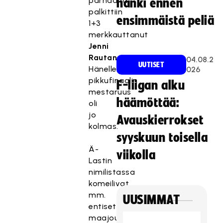
parhaana
hanki ennen
palkittiin
ensimmäistä peliä
1+3
merkkauttanut
Jenni
Rautanen
.
04.08.2
UUTISET
Hänelle
026
pikkufinaalin
F-liigan alku
mestaruus
häämöttää:
oli
jo
Avauskierrokset
kolmas.
syyskuun toisella
Ä-
viikolla
Lastin
nimilistassa
komeilivat
mm.
UUSIMMAT
entiset
maajoukkuepelaajat