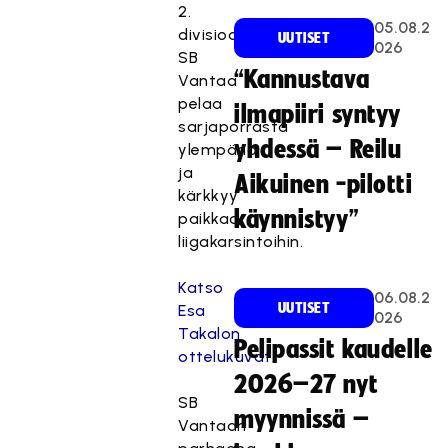
2.
05.08.2
divisioonassa.
UUTISET
026
SB
“Kannustava
Vantaa
pelaa
ilmapiiri syntyy
sarjaporrasta
yhdessä – Reilu
ylempänä
ja
Aikuinen -pilotti
kärkkyy
käynnistyy”
paikkaa
liigakarsintoihin.
Katso
06.08.2
UUTISET
Esa
026
Takalon
Pelipassit kaudelle
ottelukuvat.
2026–27 nyt
SB
myynnissä –
Vantaan