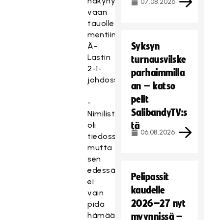
näkynyt,
07.08.2026
vaan
tauolle
mentiin
Syksyn
Ä-
Lastin
turnausvilske
2-1-
parhaimmilla
johdossa.
an – katso
pelit
-
SalibandyTV:s
Nimilista
oli
tä
06.08.2026
tiedossa,
mutta
sen
edessä
Pelipassit
ei
kaudelle
vain
2026–27 nyt
pidä
hämääntyä.
myynnissä –