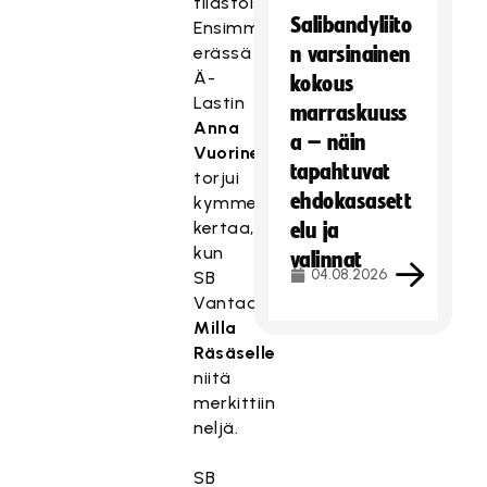
tilastoista.
Salibandyliito
Ensimmäisessä
erässä
n varsinainen
Ä-
kokous
Lastin
marraskuuss
Anna
a – näin
Vuorinen
tapahtuvat
torjui
ehdokasasett
kymmenen
kertaa,
elu ja
kun
valinnat
04.08.2026
SB
Vantaan
Milla
Räsäselle
niitä
merkittiin
neljä.
SB