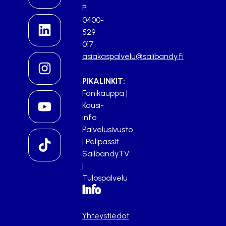
P.
0400-
529
017
asiakaspalvelu@salibandy.fi
PIKALINKIT:
Fanikauppa
|
Kausi-
info
Palvelusivusto
|
Pelipassit
SalibandyTV
|
Tulospalvelu
Info
Yhteystiedot