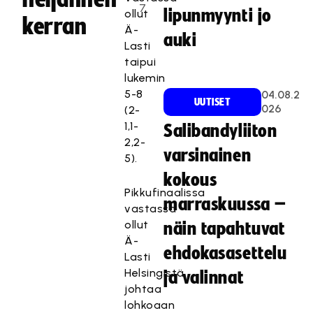
7
lipunmyynti jo
ollut
kerran
Ä-
auki
Lasti
taipui
lukemin
5-8
04.08.2
UUTISET
026
(2-
1,1-
Salibandyliiton
2,2-
varsinainen
5).
kokous
Pikkufinaalissa
marraskuussa –
vastassa
ollut
näin tapahtuvat
Ä-
ehdokasasettelu
Lasti
Helsingistä
ja valinnat
johtaa
lohkoaan