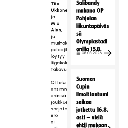
Salibandy
Tiia
Ukkonen
mukana OP
ja
Pohjolan
Mia
liikuntapäiväs
Alen
,
sä
ja
Olympiastadi
muiltakin
onilla 15.8.
pelaajilta
08.08.2026
löytyy
liigakokemusta
takavuosilta.
Suomen
Ottelun
Cupin
ensimmäisessä
ilmoittautumi
erässä
saikaa
joukkueiden
sarjatasojen
jatkettu 16.8.
ero
asti – vielä
ei
ehtii mukaan