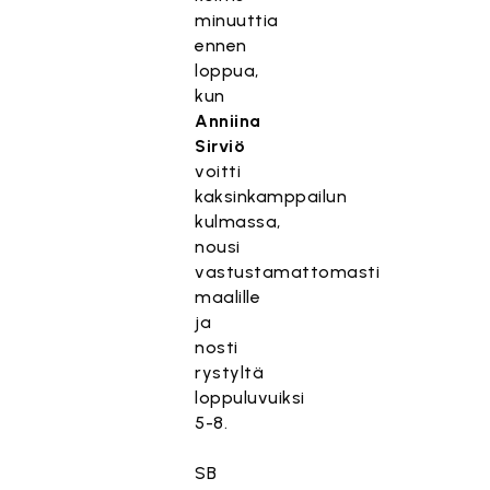
minuuttia
ennen
loppua,
kun
Anniina
Sirviö
voitti
kaksinkamppailun
kulmassa,
nousi
vastustamattomasti
maalille
ja
nosti
rystyltä
loppuluvuiksi
5-8.
SB