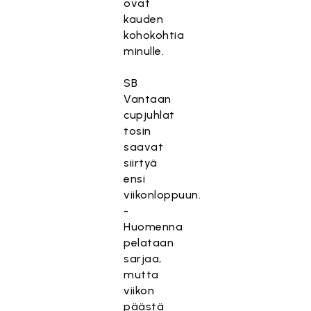
ovat
kauden
kohokohtia
minulle.
SB
Vantaan
cupjuhlat
tosin
saavat
siirtyä
ensi
viikonloppuun.
-
Huomenna
pelataan
sarjaa,
mutta
viikon
päästä