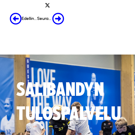
Edellinen
Seuraava
SALIBANDYN
TULOSPALVELU