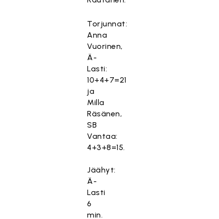
Torjunnat:
Anna
Vuorinen,
Ä-
Lasti:
10+4+7=21
ja
Milla
Räsänen,
SB
Vantaa:
4+3+8=15.
Jäähyt:
Ä-
Lasti
6
min.