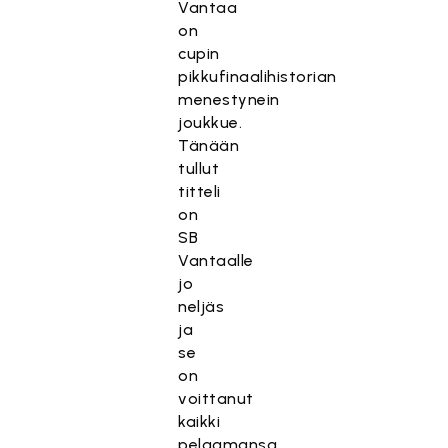
Vantaa
on
cupin
pikkufinaalihistorian
menestynein
joukkue.
Tänään
tullut
titteli
on
SB
Vantaalle
jo
neljäs
ja
se
on
voittanut
kaikki
pelaamansa