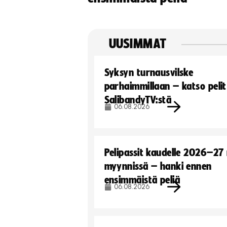
UUSIMMAT
Syksyn turnausvilske
parhaimmillaan – katso pelit
SalibandyTV:stä
06.08.2026
Pelipassit kaudelle 2026–27
myynnissä – hanki ennen
ensimmäistä peliä
06.08.2026