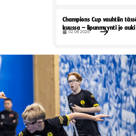
Champions Cup vauhtiin täss
kuussa – lipunmyynti jo auki
02.08.2026