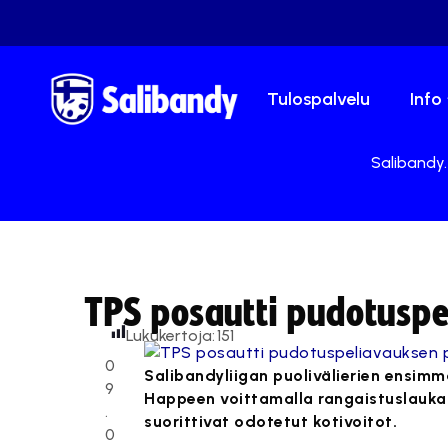
Tulospalvelu
Info
Salibandy.
TPS posautti pudotusp
Lukukertoja:
151
0
Salibandyliigan puolivälierien ensimm
9
Happeen voittamalla rangaistuslaukaus
.
suorittivat odotetut kotivoitot.
0