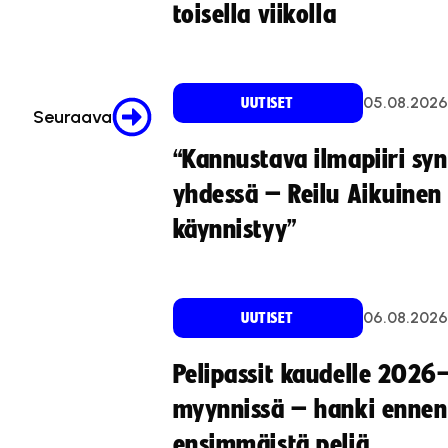
toisella viikolla
05.08.2026
UUTISET
Seuraava
“Kannustava ilmapiiri sy
yhdessä – Reilu Aikuinen 
käynnistyy”
06.08.2026
UUTISET
Pelipassit kaudelle 2026
myynnissä – hanki ennen
ensimmäistä peliä