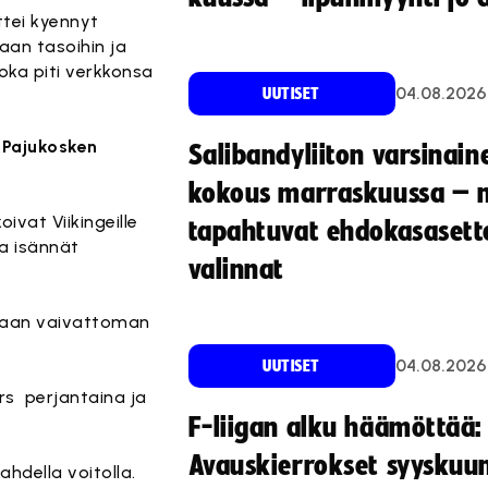
tei kyennyt
laan tasoihin ja
 joka piti verkkonsa
04.08.2026
UUTISET
 Pajukosken
Salibandyliiton varsinain
kokous marraskuussa – 
oivat Viikingeille
tapahtuvat ehdokasasette
ua isännät
valinnat
tonaan vaivattoman
04.08.2026
UUTISET
ers perjantaina ja
F-liigan alku häämöttää:
Avauskierrokset syyskuu
ahdella voitolla.