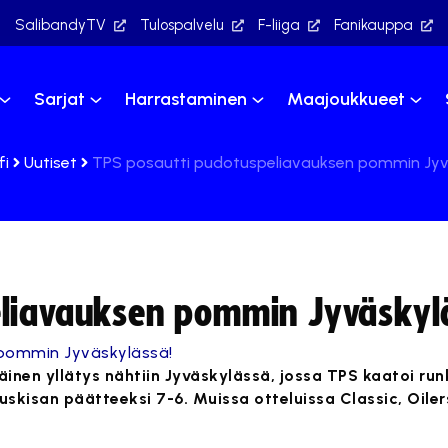
SalibandyTV
Tulospalvelu
F-liiga
Fanikauppa
Sarjat
Harrastaminen
Maajoukkueet
fi
Uutiset
TPS posautti pudotuspeliavauksen pommin Jyv
eliavauksen pommin Jyväskyl
äinen yllätys nähtiin Jyväskylässä, jossa TPS kaatoi ru
kisan päätteeksi 7-6. Muissa otteluissa Classic, Oilers 