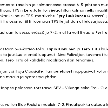
emasta tasoihin ja kolmannessa erässä 6-5-johtoon mut
iltaan. TPS:n
Eero Jalo
toi vieraat illan kolmannella maalil
ankariksi nousi TPS-maalivahti
Pyry Luukkonen
(
kuvassa
),
littu osuma riitti tuomaan TPS:lle johdon ottelusarjassa.
vastaan toisessa erässä jo 7-2, mutta voitti vasta
Perttu
 vastaan 5-3-kotivoitolla.
Tapio Kinnunen
ja
Tero Tiitu
lauk
sta joukkue ei enää luopunut. Aina Peliveljien kavennett
 Tero Tiitu oli kahdella maalillaan illan tehomies.
sarjan voittaja Classicille. Tamperelaiset nappasivat ko
me maalia ja syötettyä yhden.
- Happee pelataan torstaina, SPV - Viikingit sekä Erä - Oil
usvoiton Blue Foxista maalein 7-2. Finaalipaikka aukeaa k