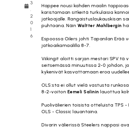
3
Happee nousi kahden maalin tappioas
.
karistamaan sitkeitä turkulaisia kanno
2
jatkoajalle. Rangaistuslaukauskisan s
0
puhtaana. Näin
Waltter Mahlbergin
hal
1
6
Espoossa Oilers johti Tapanilan Erää 
jatkoaikamaalilla 8-7.
Viikingit aloitti sarjan mestari SPV:tä
seitsemässä minuutissa 2-0 johdon, jo
kykenivät kasvattamaan eroa uudelleen.
OLS:sta ei ollut vielä vastusta runko
8-2-voiton
Eemeli Salinin
lauottua kol
Puolivälierien toisista otteluista TPS 
OLS - Classic lauantaina.
Divarin välierissä Steelers nappasi ava