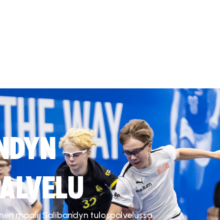
NDYN
ALVELU
inen maali. Salibandyn tulospalvelussa.