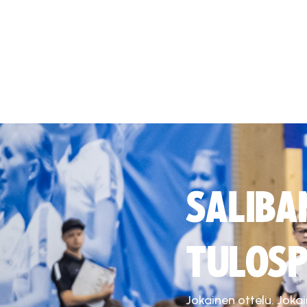
SALIBA
TULOSP
Jokainen ottelu. Joka