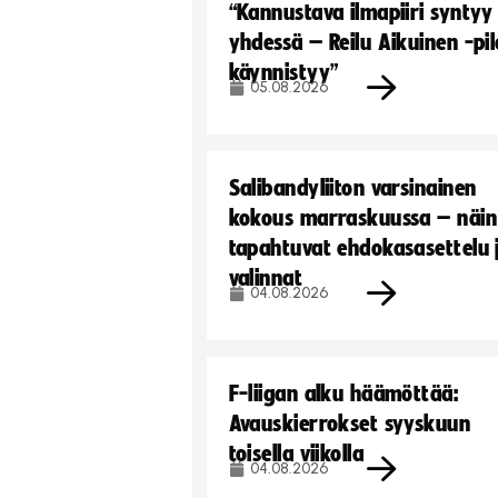
“Kannustava ilmapiiri syntyy
yhdessä – Reilu Aikuinen -pil
käynnistyy”
05.08.2026
Salibandyliiton varsinainen
kokous marraskuussa – näin
tapahtuvat ehdokasasettelu 
valinnat
04.08.2026
F-liigan alku häämöttää:
Avauskierrokset syyskuun
toisella viikolla
04.08.2026