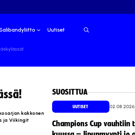
Salibandyliitto
Uutiset
äskylässä!
SUOSITTUA
ässä!
02.08.2026
UUTISET
nkosarjan kakkonen
ja Viikingit
Champions Cup vauhtiin 
kuussa – lipunmyynti jo 