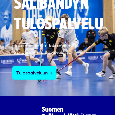
SALIBANDYN
TULOSPALVELU
Jokainen ottelu. Jokainen maali.
Salibandyn tulospalvelussa.
Tulospalveluun
Suomen
© Suomen