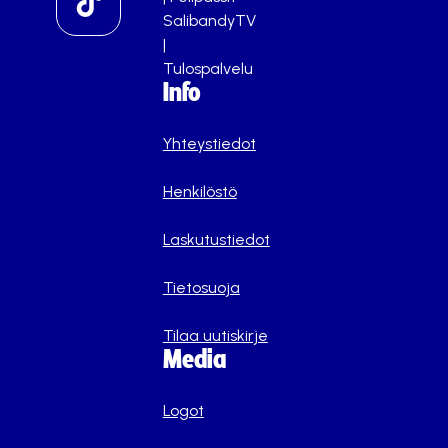
SalibandyTV
|
Tulospalvelu
Info
Yhteystiedot
Henkilöstö
Laskutustiedot
Tietosuoja
Tilaa uutiskirje
Media
Logot