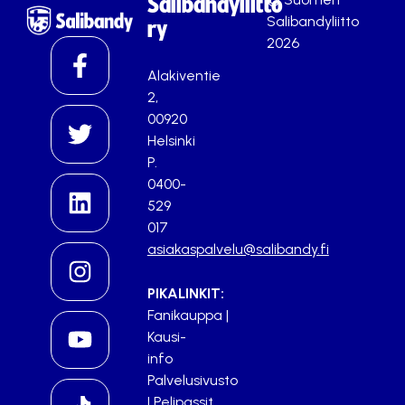
Salibandyliitto
Salibandyliitto
ry
2026
Alakiventie
2,
00920
Helsinki
P.
0400-
529
017
asiakaspalvelu@salibandy.fi
PIKALINKIT:
Fanikauppa
|
Kausi-
info
Palvelusivusto
|
Pelipassit