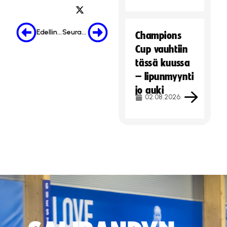
Edellinen
Seuraava
Champions
Cup vauhtiin
tässä kuussa
– lipunmyynti
jo auki
02.08.2026