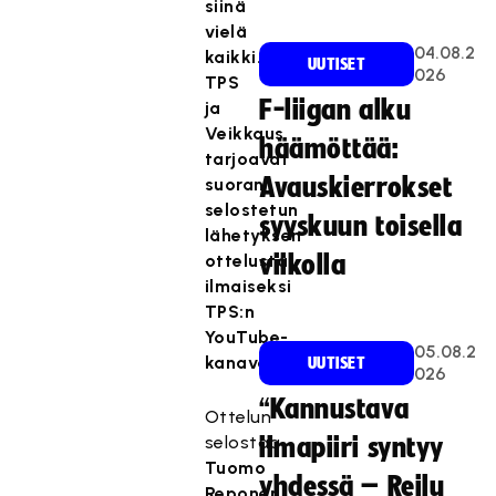
siinä
vielä
04.08.2
kaikki.
UUTISET
026
TPS
F-liigan alku
ja
Veikkaus
häämöttää:
tarjoavat
Avauskierrokset
suoran
selostetun
syyskuun toisella
lähetyksen
ottelusta
viikolla
ilmaiseksi
TPS:n
YouTube-
05.08.2
kanavalla!
UUTISET
026
“Kannustava
Ottelun
selostaa
ilmapiiri syntyy
Tuomo
yhdessä – Reilu
Reponen