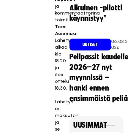
ja
Aikuinen -pilotti
kommentaattorina
käynnistyy”
toimii
Tomi
Auremaa
.
Lähetys
06.08.2
UUTISET
alkaa
026
klo
Pelipassit kaudelle
18.20
2026–27 nyt
ja
itse
myynnissä –
ottelu
hanki ennen
18.30.
ensimmäistä peliä
Lähetys
on
maksuton
ja
UUSIMMAT
se