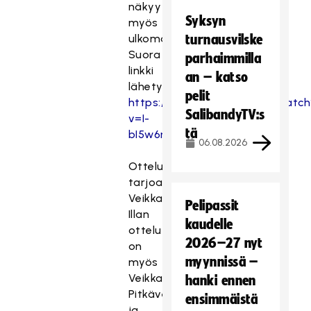
näkyy
Syksyn
myös
ulkomailla.
turnausvilske
Suora
parhaimmilla
linkki
an – katso
lähetykseen:
pelit
https://www.youtube.com/watch
SalibandyTV:s
v=I-
tä
bI5w6rmV4
06.08.2026
Ottelulähetyksen
tarjoaa
Veikkaus.
Pelipassit
Illan
kaudelle
ottelu
2026–27 nyt
on
myynnissä –
myös
Veikkauksen
hanki ennen
Pitkävedon
ensimmäistä
ja