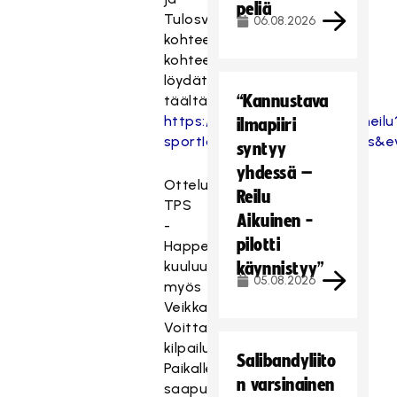
peliä
Tulosvedon
06.08.2026
kohteena,
kohteet
löydät
“Kannustava
täältä:
https://www.veikkaus.fi/fi/urheilu
ilmapiiri
sportId=7&eventView=games&e
syntyy
yhdessä –
Ottelu
Reilu
TPS
Aikuinen -
-
pilotti
Happee
kuuluu
käynnistyy”
05.08.2026
myös
Veikkauksen
Voittajakatsomo-
kilpailuun.
Salibandyliito
Paikalle
n varsinainen
saapuvat