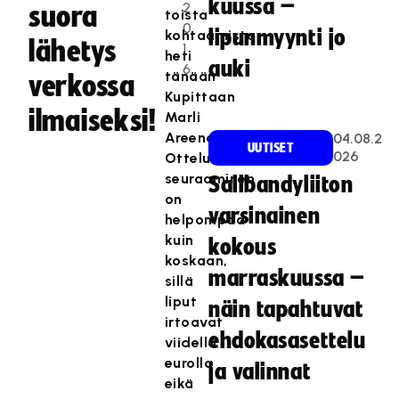
kuussa –
2
suora
toista
0
lipunmyynti jo
kohtaamista
lähetys
1
heti
auki
6
tänään
verkossa
Kupittaan
ilmaiseksi!
Marli
Areenalla.
04.08.2
UUTISET
026
Ottelun
seuraaminen
Salibandyliiton
on
varsinainen
helpompaa
kuin
kokous
koskaan,
marraskuussa –
sillä
liput
näin tapahtuvat
irtoavat
ehdokasasettelu
viidellä
eurolla
ja valinnat
eikä