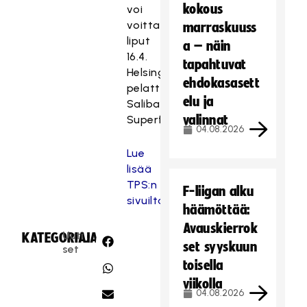
kokous
voi
voittaa
marraskuuss
liput
a – näin
16.4.
tapahtuvat
Helsingissä
ehdokasasett
pelattavaan
elu ja
Salibandyliigan
valinnat
Superfinaaliin!
04.08.2026
Lue
lisää
TPS:n
F-liigan alku
sivuilta
häämöttää:
Avauskierrok
Uuti
KATEGORIA:
JAA:
set syyskuun
set
toisella
viikolla
04.08.2026