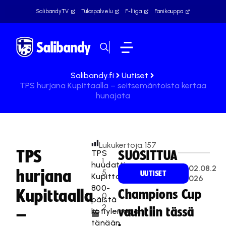
SalibandyTV
Tulospalvelu
F-liiga
Fanikauppa
Salibandy.fi
Uutiset
TPS hurjana Kupittaalla – seitsemäntoista kertaa
hunajata
Lukukertoja:
157
TPS
TPS
SUOSITTUA
1
huudatti
02.08.2
hurjana
5
UUTISET
Kupittaan
026
.
800-
Kupittaalla
Champions Cup
0
päistä
2
vauhtiin tässä
kotiyleisöään
–
.
tänään