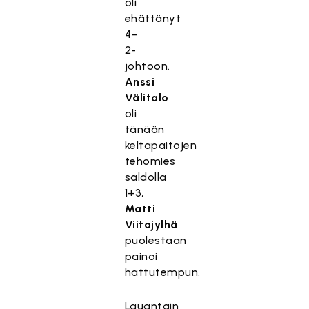
oli
ehättänyt
4–
2-
johtoon.
Anssi
Välitalo
oli
tänään
keltapaitojen
tehomies
saldolla
1+3,
Matti
Viitajylhä
puolestaan
painoi
hattutempun.
Lauantain