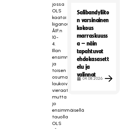
jossa
OLS
Salibandyliito
kaatoi
n varsinainen
liiganousija
kokous
ÅIF:n
marraskuuss
10-
a – näin
4.
Illan
tapahtuvat
ensimmäisen
ehdokasasett
ja
elu ja
toisen
valinnat
osuman
04.08.2026
laukoivat
vieraat,
mutta
jo
ensimmäisellä
tauolla
OLS