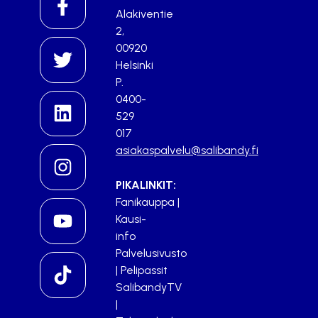
Alakiventie
2,
00920
Helsinki
P.
0400-
529
017
asiakaspalvelu@salibandy.fi
PIKALINKIT:
Fanikauppa
|
Kausi-
info
Palvelusivusto
|
Pelipassit
SalibandyTV
|