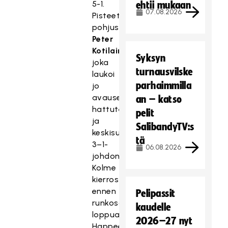
5-1.
ehtii mukaan
07.08.2026
Pisteet
pohjusti
Peter
Kotilainen
,
Syksyn
joka
turnausvilske
laukoi
parhaimmilla
jo
avauserässä
an – katso
hattutempun
pelit
ja
SalibandyTV:s
keskisuomalaisille
tä
3–1-
06.08.2026
johdon.
Kolme
kierrosta
ennen
Pelipassit
runkosarjan
kaudelle
loppua
2026–27 nyt
Happeella