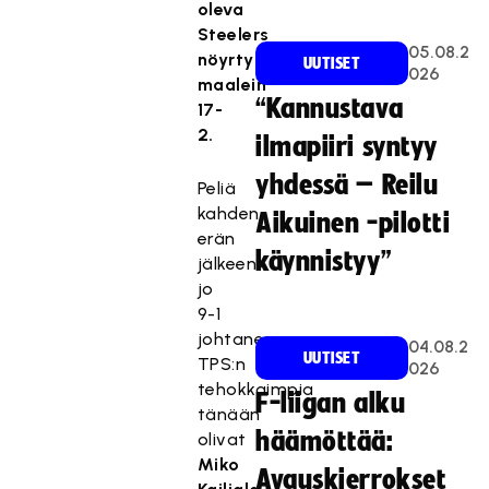
oleva
Steelers
05.08.2
nöyrtyi
UUTISET
026
maalein
“Kannustava
17-
2.
ilmapiiri syntyy
yhdessä – Reilu
Peliä
kahden
Aikuinen -pilotti
erän
käynnistyy”
jälkeen
jo
9-1
johtaneen
04.08.2
UUTISET
TPS:n
026
tehokkaimpia
F-liigan alku
tänään
häämöttää:
olivat
Miko
Avauskierrokset