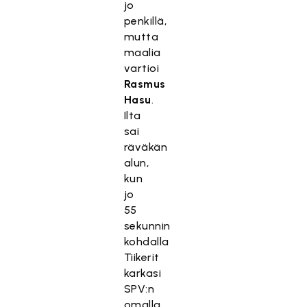
jo
penkillä,
mutta
maalia
vartioi
Rasmus
Hasu
.
Ilta
sai
räväkän
alun,
kun
jo
55
sekunnin
kohdalla
Tiikerit
karkasi
SPV:n
omalla