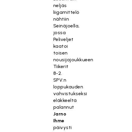
neljäs
liigamittelö
nähtiin
Seinäjoella,
jossa
Peliveljet
kaatoi
toisen
nousijajoukkueen
Tiikerit
8-2.
SPV:n
loppukauden
vahvistukseksi
eläkkeeltä
palannut
Jarno
Ihme
päivysti