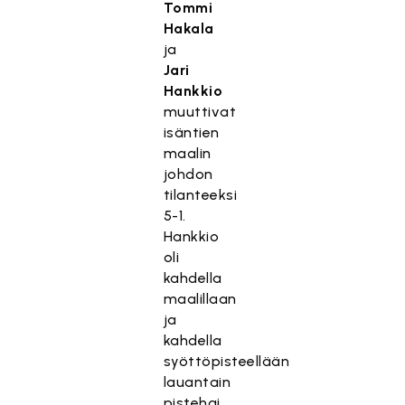
Tommi
Hakala
ja
Jari
Hankkio
muuttivat
isäntien
maalin
johdon
tilanteeksi
5-1.
Hankkio
oli
kahdella
maalillaan
ja
kahdella
syöttöpisteellään
lauantain
pistehai.