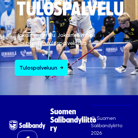
TULOSPALVELU
Jokainen ottelu. Jokainen maali.
Salibandyn tulospalvelussa.
Tulospalveluun
Suomen
© Suomen
Salibandyliitto
Salibandyliitto
ry
2026