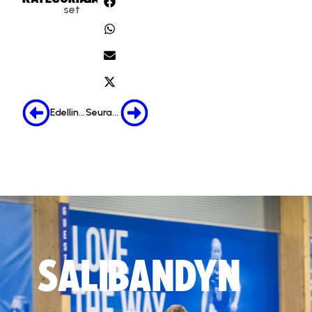
set
Edellinen
Seuraava
SALIBANDYN