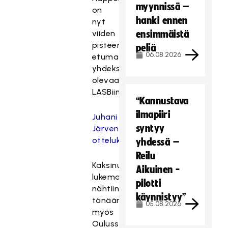
myynnissä –
on
hanki ennen
nyt
viiden
ensimmäistä
pisteen
peliä
06.08.2026
etumatka
yhdeksäntenä
olevaan
LASBiin.
“Kannustava
ilmapiiri
Juhani
syntyy
Järvenpään
ottelukuviin
yhdessä –
Reilu
Kaksinumeroiset
Aikuinen -
lukemat
pilotti
nähtiin
käynnistyy”
tänään
05.08.2026
myös
Oulussa,