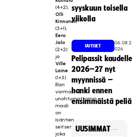
Kailiala
syyskuun toisella
(4+2),
Olli
viikolla
Kinnunen
(3+1),
Eero
Jalo
06.08.2
UUTISET
026
(2+2)
ja
Pelipassit kaudelle
Ville
2026–27 nyt
Laine
(1+3).
myynnissä –
Illan
hanki ennen
varmasti
unohtumattomin
ensimmäistä peliä
maali
on
isäntien
seitsemästoista,
UUSIMMAT
joka