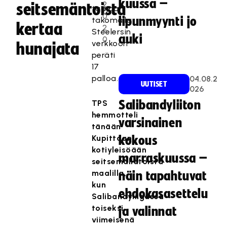
kuussa –
2
seitsemäntoista
taajaan
0
lipunmyynti jo
takomalla
kertaa
2
Steelersin
auki
0
verkkoon
hunajata
peräti
17
palloa.
04.08.2
UUTISET
026
TPS
Salibandyliiton
hemmotteli
varsinainen
tänään
Kupittaan
kokous
kotiyleisöään
marraskuussa –
seitsemällätoista
maalilla,
näin tapahtuvat
kun
ehdokasasettelu
Salibandyliigassa
toiseksi
ja valinnat
viimeisenä