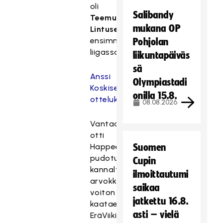
oli
Salibandy
Teemu
mukana OP
Lintuselle
ensimmäinen
Pohjolan
liigassa.
liikuntapäiväs
sä
Anssi
Olympiastadi
Koskisen
onilla 15.8.
ottelukuviin
08.08.2026
Vantaalla
otti
Happee
Suomen
pudotuspelipaikkansa
Cupin
kannalta
ilmoittautumi
arvokkaan
saikaa
voiton
jatkettu 16.8.
kaataessaan
asti – vielä
EräViikingit