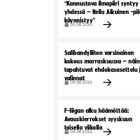
“Kannustava ilmapiiri syntyy
yhdessä – Reilu Aikuinen -pil
käynnistyy”
05.08.2026
Salibandyliiton varsinainen
kokous marraskuussa – näin
tapahtuvat ehdokasasettelu 
valinnat
04.08.2026
F-liigan alku häämöttää:
Avauskierrokset syyskuun
toisella viikolla
04.08.2026