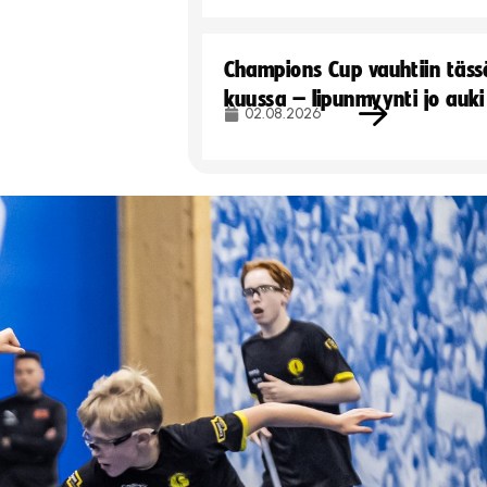
Champions Cup vauhtiin täss
kuussa – lipunmyynti jo auki
02.08.2026