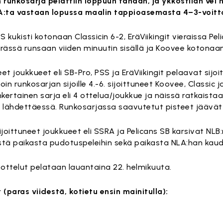
runkosarja pelattiin loppuun tänään, ja ykköstilan vei h
RA:ta vastaan lopussa maalin tappioasemasta 4–3-voitt
kukisti kotonaan Classicin 6-2, EräViikingit vieraissa Pel
rässä runsaan viiden minuutin sisällä ja Koovee kotonaan
uneet joukkueet eli SB-Pro, PSS ja EräViikingit pelaavat sijo
n runkosarjan sijoille 4.-6. sijoittuneet Koovee, Classic j
nkertainen sarja eli 4 ottelua/joukkue ja näissä ratkaista
in lähdettäessä. Runkosarjassa saavutetut pisteet jäävä
joittuneet joukkueet eli SSRA ja Pelicans SB karsivat NLB:n 1
tä paikasta pudotuspeleihin sekä paikasta NLA:han kaud
 ottelut pelataan lauantaina 22. helmikuuta.
(paras viidestä, kotietu ensin mainitulla):