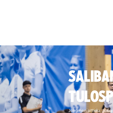
SALIBA
TULOSP
Jokainen ottelu. Joka