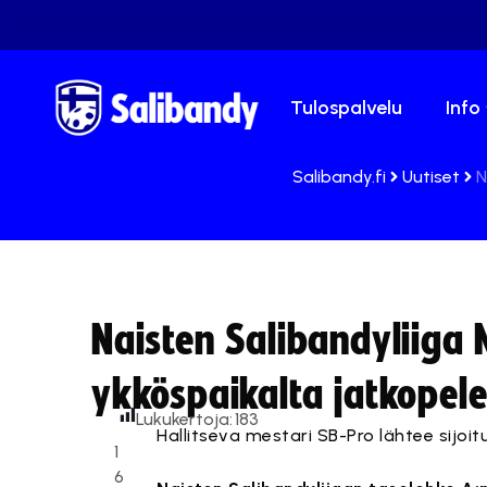
Tulospalvelu
Info
Salibandy.fi
Uutiset
N
Naisten Salibandyliiga
ykköspaikalta jatkopele
Lukukertoja:
183
Hallitseva mestari SB-Pro lähtee sijoi
1
6