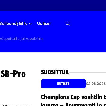
Salibandyliitto
Uutiset
köspaikalta jatkopeleihin
SUOSITTUA
 SB-Pro
02.08.2026
UUTISET
Champions Cup vauhtiin 
kuussa – lipunmyynti jo 