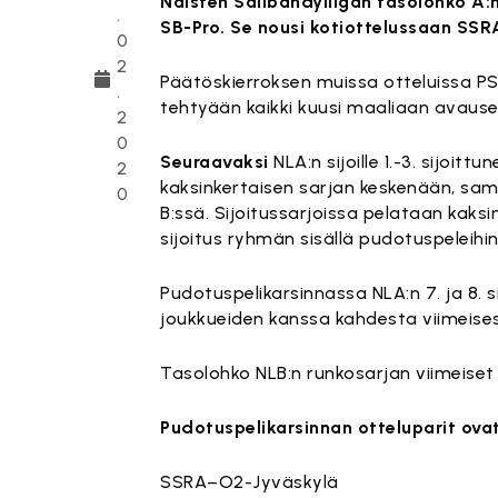
Naisten Salibandyliigan tasolohko A:n 
.
SB-Pro. Se nousi kotiottelussaan SS
0
2
Päätöskierroksen muissa otteluissa PSS 
.
tehtyään kaikki kuusi maaliaan avause
2
0
Seuraavaksi
NLA:n sijoille 1.-3. sijoitt
2
kaksinkertaisen sarjan keskenään, samoi
0
B:ssä. Sijoitussarjoissa pelataan kaksi
sijoitus ryhmän sisällä pudotuspeleih
Pudotuspelikarsinnassa NLA:n 7. ja 8. si
joukkueiden kanssa kahdesta viimeises
Tasolohko NLB:n runkosarjan viimeiset
Pudotuspelikarsinnan otteluparit ovat 
SSRA–O2-Jyväskylä