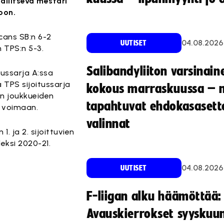
allitseva mestari
oon.
icans SB:n 6-2
04.08.2026
UUTISET
 TPS:n 5-3.
Salibandyliiton varsinain
itussarja A:ssa
a TPS sijoitussarja
kokous marraskuussa – 
an joukkueiden
tapahtuvat ehdokasasette
t voimaan.
valinnat
. ja 2. sijoittuvien
eksi 2020-21.
04.08.2026
UUTISET
F-liigan alku häämöttää:
Avauskierrokset syyskuu