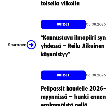
toisella viikolla
05.08.2026
UUTISET
“Kannustava ilmapiiri sy
Seuraava
yhdessä – Reilu Aikuinen 
käynnistyy”
06.08.2026
UUTISET
Pelipassit kaudelle 2026
myynnissä – hanki ennen
ensimmäistä peliä