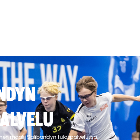
NDYN
ALVELU
inen maali. Salibandyn tulospalvelussa.