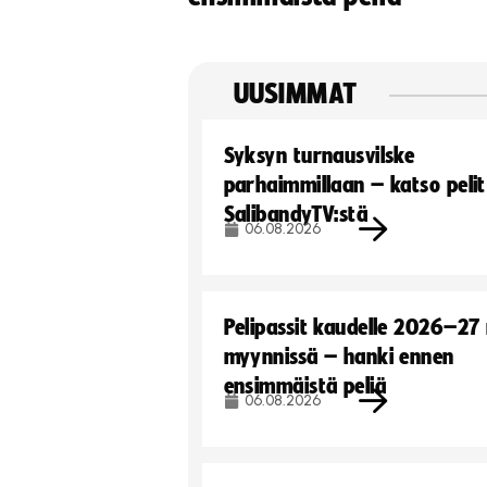
UUSIMMAT
Syksyn turnausvilske
parhaimmillaan – katso pelit
SalibandyTV:stä
06.08.2026
Pelipassit kaudelle 2026–27
myynnissä – hanki ennen
ensimmäistä peliä
06.08.2026