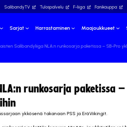
SalibandyTV
Tulospalvelu
F-liiga
Fanikauppa
Sarjat
Harrastaminen
Maajoukkueet
aisten Salibandyliiga NLA:n runkosarja paketissa – SB-Pro yk
 NLA:n runkosarja paketissa –
ihin
tussarjaan ykkösenä takanaan PSS ja EräViikingit.