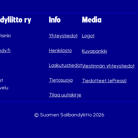
yliitto ry
Info
Media
lsinki
Yhteystiedot
Logot
dy.fi
Henkilöstö
Kuvapankki
Laskutustiedot
Viestinnän yhteystiedot
Tietosuoja
it
Tiedotteet (ePressi)
velu
Tilaa uutiskirje
© Suomen Salibandyliitto 2026