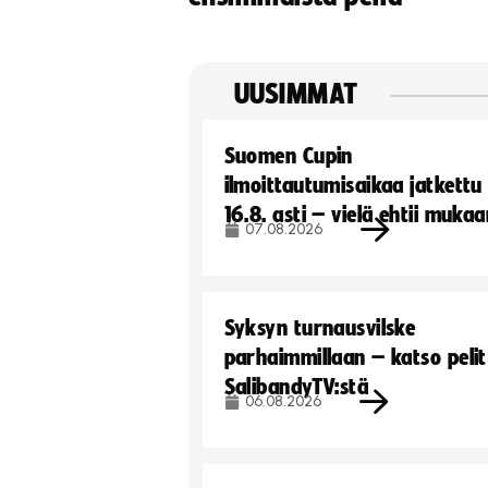
UUSIMMAT
Suomen Cupin
ilmoittautumisaikaa jatkettu
16.8. asti – vielä ehtii muka
07.08.2026
Syksyn turnausvilske
parhaimmillaan – katso pelit
SalibandyTV:stä
06.08.2026