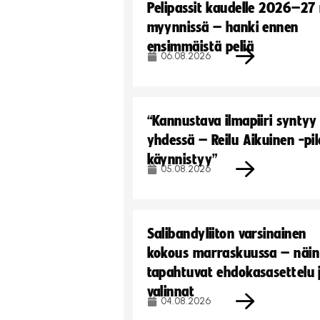
Pelipassit kaudelle 2026–27
myynnissä – hanki ennen
ensimmäistä peliä
06.08.2026
“Kannustava ilmapiiri syntyy
yhdessä – Reilu Aikuinen -pil
käynnistyy”
05.08.2026
Salibandyliiton varsinainen
kokous marraskuussa – näin
tapahtuvat ehdokasasettelu 
valinnat
04.08.2026