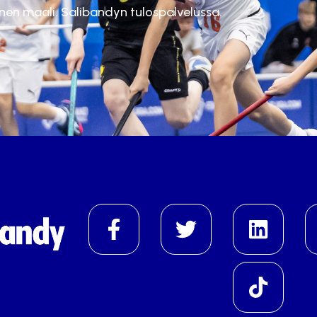
inen maali. Salibandyn tulospalvelussa.