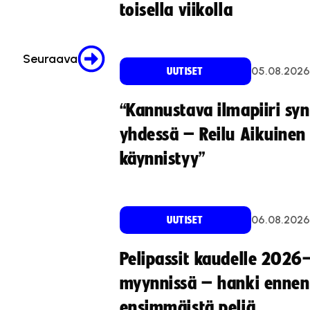
toisella viikolla
Seuraava
05.08.2026
UUTISET
“Kannustava ilmapiiri sy
yhdessä – Reilu Aikuinen 
käynnistyy”
06.08.2026
UUTISET
Pelipassit kaudelle 2026
myynnissä – hanki ennen
ensimmäistä peliä