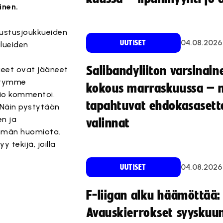
inen.
dustusjoukkueiden
04.08.2026
UUTISET
lueiden
Salibandyliiton varsinain
ueet ovat jääneet
ystymme
kokous marraskuussa – 
io kommentoi.
tapahtuvat ehdokasasette
 Näin pystytään
en ja
valinnat
emmän huomiota.
 tekijä, joilla
04.08.2026
UUTISET
F-liigan alku häämöttää:
Avauskierrokset syyskuu