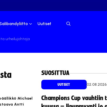
Salibandyliitto
Uutiset
ta urheilujohtaja
SUOSITTUA
sta
02.08.2026
UUTISET
Champions Cup vauhtiin 
päällikkö Michael
astaava Antti
kuussa – lipunmyynti jo 