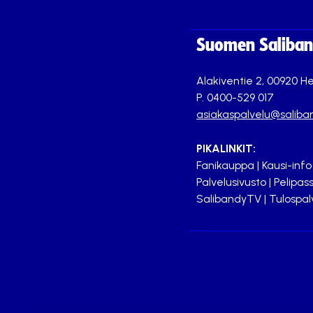
Suomen Saliband
Alakiventie 2, 00920 He
P. 0400-529 017
asiakaspalvelu@saliban
PIKALINKIT:
Fanikauppa
|
Kausi-info
Palvelusivusto
|
Pelipass
SalibandyTV
|
Tulospal