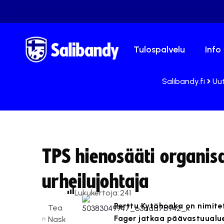
Tulospalvelu
Info
Salibandy.fi
Uut
TPS hienosääti organis
urheilujohtaja
Lukukertoja:
241
Perttu Kytöhonka on nimite
Tea
Fager jatkaa päävastuualue
Nask