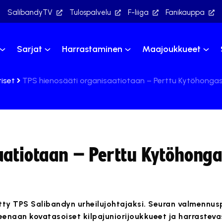
SalibandyTV
Tulospalvelu
F-liiga
Fanikauppa
Sarjat
Harrastaminen
Maajoukkueet
iset
TPS hienosääti organisaatiotaan – Perttu Kytöhongas
aatiotaan – Perttu Kytöhonga
tty TPS Salibandyn urheilujohtajaksi. Seuran valmennus
enaan kovatasoiset kilpajuniorijoukkueet ja harrastev