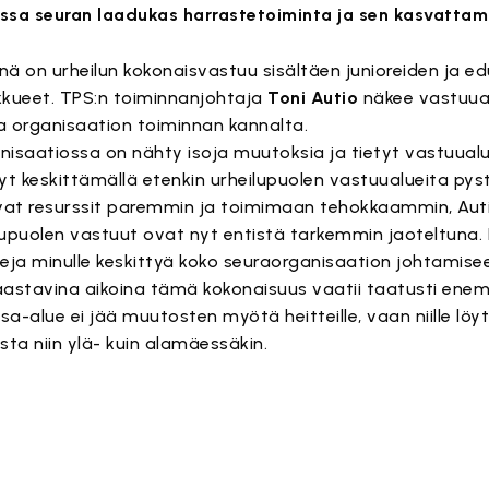
ossa seuran laadukas harrastetoiminta ja sen kasvattam
ä on urheilun kokonaisvastuu sisältäen junioreiden ja e
ukkueet. TPS:n toiminnanjohtaja
Toni Autio
näkee vastuua
a organisaation toiminnan kannalta.
nisaatiossa on nähty isoja muutoksia ja tietyt vastuual
yt keskittämällä etenkin urheilupuolen vastuualueita p
at resurssit paremmin ja toimimaan tehokkaammin, Aut
lupuolen vastuut ovat nyt entistä tarkemmin jaoteltuna.
eja minulle keskittyä koko seuraorganisaation johtamise
aastavina aikoina tämä kokonaisuus vaatii taatusti en
-alue ei jää muutosten myötä heitteille, vaan niille löytyy
ta niin ylä- kuin alamäessäkin.