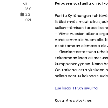
ali
Peiposen vastuulla on jatk
16.0
2.2
Perttu Kytöhongan tehtävän
021
lisäksi myös muut aikuisjo
selkeyttämisen tarpeellisen
– Viime vuosien aikana orga
vähäisemmälle huomiolle. N
osoittamaan olemassa olev
– Yksinkertaistettuna urhei
takaamaan lisää aikaresuss
kumppanimyyntiin. Näinä h
On tärkeää, että yksikään osa
selkeä vastuu kokonaisuudes
Lue lisää TPS:n sivuilta
Kuva: Anssi Koskinen