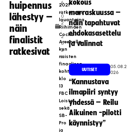
kokous
6
huipennus
2021
.
marraskuussa –
ratkotaan
lähestyy –
0
lauantaina
näin tapahtuvat
2
näin
Riihimäen
.
ehdokasasettelu
Cocks
2
finalistit
Areenalla,
ja valinnat
0
ratkesivat
kun
2
naisten
1
finaalissa
05.08.2
UUTISET
kohtaavat
026
klo
“Kannustava
13
ilmapiiri syntyy
FBC
Loisto
yhdessä – Reilu
sekä
Aikuinen -pilotti
SB-
käynnistyy”
Pro
ja