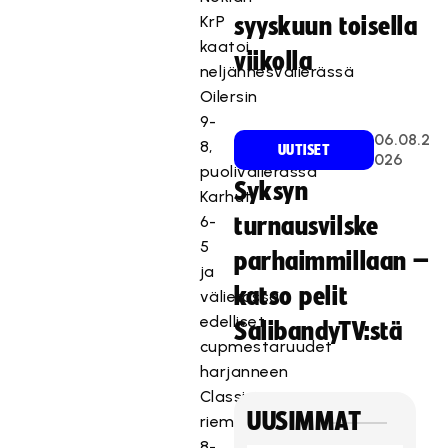
KrP
syyskuun toisella
kaatoi
viikolla
neljännesvälierässä
Oilersin
9-
06.08.2
8,
UUTISET
026
puolivälierässä
Syksyn
Karhut
6-
turnausvilske
5
parhaimmillaan –
ja
katso pelit
välierässä
edelliset
SalibandyTV:stä
cupmestaruudet
harjanneen
Classicin
UUSIMMAT
riemukkaasti
8-