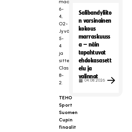
maalein
6-
Salibandyliito
4,
n varsinainen
O2-
kokous
Jyväskylä
marraskuuss
5-
a – näin
4
tapahtuvat
ja
ehdokasasett
sitten
Classic
elu ja
8-
valinnat
04.08.2026
2.
TEHO
Sport
Suomen
Cupin
finaalit