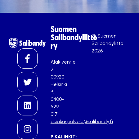
Suomen
© Suomen
Salibandyliitto
Salibandyliitto
ry
2026
Alakiventie
2,
00920
Helsinki
P.
0400-
529
017
asiakaspalvelu@salibandy.fi
PIKALINKIT: