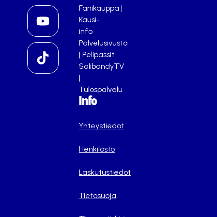
Fanikauppa
|
Kausi-
info
Palvelusivusto
|
Pelipassit
SalibandyTV
|
Tulospalvelu
Info
Yhteystiedot
Henkilöstö
Laskutustiedot
Tietosuoja