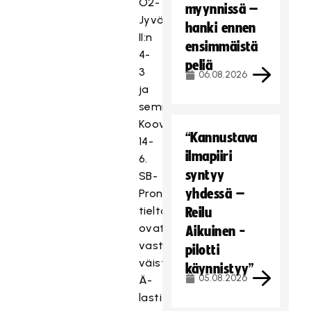
O2-
myynnissä –
Jyväskylä
hanki ennen
II:n
ensimmäistä
4-
peliä
3
06.08.2026
ja
semifinaalissa
Kooveen
“Kannustava
14-
ilmapiiri
6.
syntyy
SB-
yhdessä –
Pron
tieltä
Reilu
ovat
Aikuinen -
vastaavasti
pilotti
väistyneet
käynnistyy”
05.08.2026
Ä-
lasti