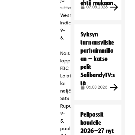
ja
ehtii mukaan
07.08.2026
sitten
Westend
Indiansin
9-
Syksyn
6.
turnausvilske
parhaimmilla
Naisten
an – katso
loppuottelujoista
pelit
FBC
SalibandyTV:s
Loisto
tä
löi
06.08.2026
neljännesvälierässä
SBS
Rupun
9-
Pelipassit
5,
kaudelle
puolivälierässä
2026–27 nyt