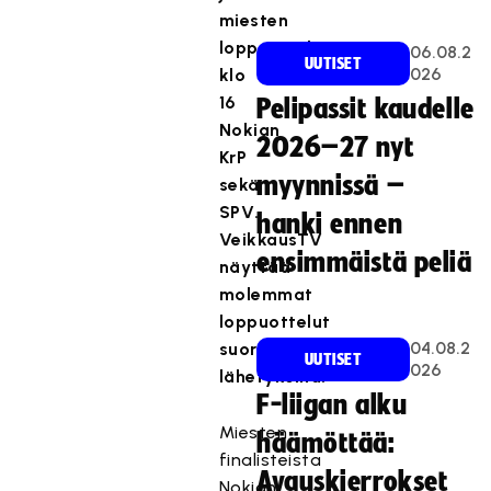
miesten
loppuottelussa
06.08.2
UUTISET
026
klo
16
Pelipassit kaudelle
Nokian
2026–27 nyt
KrP
myynnissä –
sekä
SPV.
hanki ennen
VeikkausTV
ensimmäistä peliä
näyttää
molemmat
loppuottelut
04.08.2
suorina
UUTISET
026
lähetyksinä.
F-liigan alku
Miesten
häämöttää:
finalisteista
Avauskierrokset
Nokian