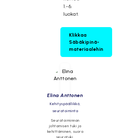
1.-6.
luokat.
Klikkaa
Säbäkipinä-
materiaalehin
Elina Anttonen
Kehityspäällikkö,
seuratoiminta
Seuratoiminnan
johtamisen tuki ja
kehittäminen, suora
seuratuki,