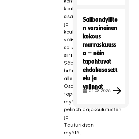
konsepteista
koulujen
sisäiset
Salibandyliito
ja
n varsinainen
koulujen
kokous
väliset
marraskuuss
salibandypelit
a – näin
siirtyivät
tapahtuvat
Säbäkipinä-
ehdokasasett
brändin
elu ja
alle.
Osallistaminen
valinnat
04.08.2026
tapahtuu
myös
pelinohjaajakoulutusten
ja
Tauturikisan
myötä,