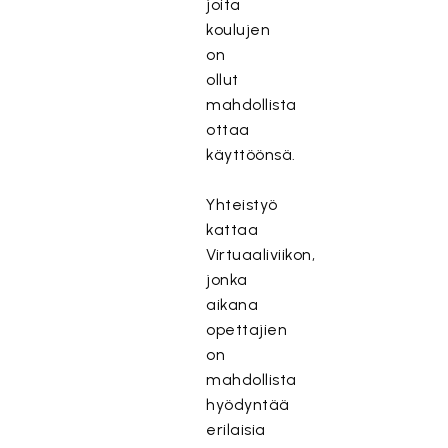
joita
koulujen
on
ollut
mahdollista
ottaa
käyttöönsä.
Yhteistyö
kattaa
Virtuaaliviikon,
jonka
aikana
opettajien
on
mahdollista
hyödyntää
erilaisia