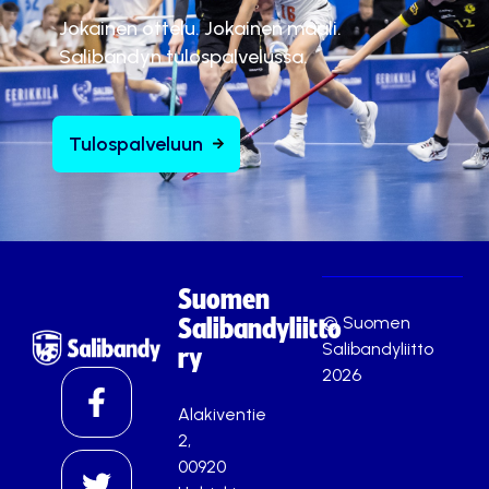
Jokainen ottelu. Jokainen maali.
Salibandyn tulospalvelussa.
Tulospalveluun
Suomen
© Suomen
Salibandyliitto
Salibandyliitto
ry
2026
Alakiventie
2,
00920