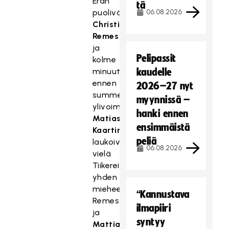
Erän
tä
puolivälissä
06.08.2026
Christian
Remes
ja
Pelipassit
kolme
minuuttia
kaudelle
ennen
2026–27 nyt
summeria
myynnissä –
ylivoimalla
hanki ennen
Matias
ensimmäistä
Kaartinen
peliä
laukoivat
06.08.2026
vielä
Tiikereille
yhden
mieheen.
“Kannustava
Remes
ilmapiiri
ja
syntyy
Mattias