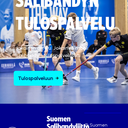
SALIBANDYN
TULOSPALVELU
Jokainen ottelu. Jokainen maali.
Salibandyn tulospalvelussa.
Tulospalveluun
Suomen
© Suomen
Salibandyliitto