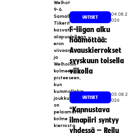
Welhot
9-6.
04.08.2
Samalla
UUTISET
026
Tiikerit
F-liigan alku
kasvatti
alapuolellaan
häämöttää:
eron
Avauskierrokset
viivaan
ja
syyskuun toisella
Welhoihin
viikolla
kolmeen
pisteeseen,
kun
kummallakin
05.08.2
UUTISET
joukkueella
026
on
“Kannustava
pelaamatta
kolme
ilmapiiri syntyy
kierrosta.
yhdessä – Reilu