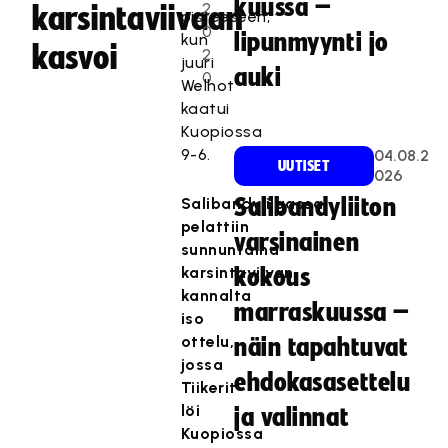
kuussa –
2
karsintaviivaan
pisteeseen,
0
lipunmyynti jo
kun
kasvoi
2
juuri
auki
0
Welhot
kaatui
Kuopiossa
9-6.
04.08.2
UUTISET
026
Salibandyliigassa
Salibandyliiton
pelattiin
varsinainen
sunnuntaina
karsintaviivan
kokous
kannalta
marraskuussa –
iso
ottelu,
näin tapahtuvat
jossa
ehdokasasettelu
Tiikerit
löi
ja valinnat
Kuopiossa