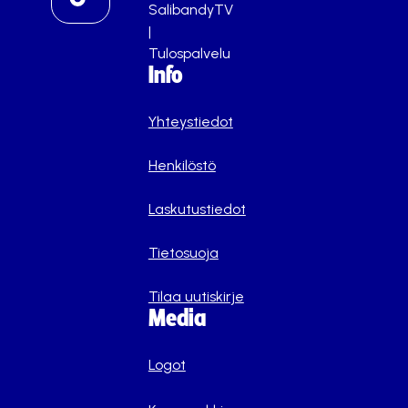
SalibandyTV
|
Tulospalvelu
Info
Yhteystiedot
Henkilöstö
Laskutustiedot
Tietosuoja
Tilaa uutiskirje
Media
Logot