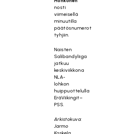
Honkonen
nosti
viimeisellä
minuutilla
päätösnumerot
tyhjiin.
Naisten
Salibandyliiga
jatkuu
keskiviikkona
NLA-
lohkon
huippuottelulla
EräViikingit–
PSS.
Arkistokuva:
Jarmo
Koskela