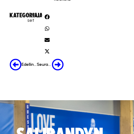
Uuti
KATEGORIA:
JAA:
set
Edellinen
Seuraava