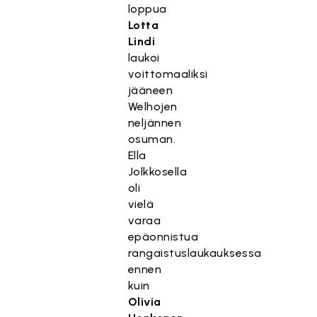
loppua
Lotta
Lindi
laukoi
voittomaaliksi
jääneen
Welhojen
neljännen
osuman.
Ella
Jolkkosella
oli
vielä
varaa
epäonnistua
rangaistuslaukauksessa
ennen
kuin
Olivia