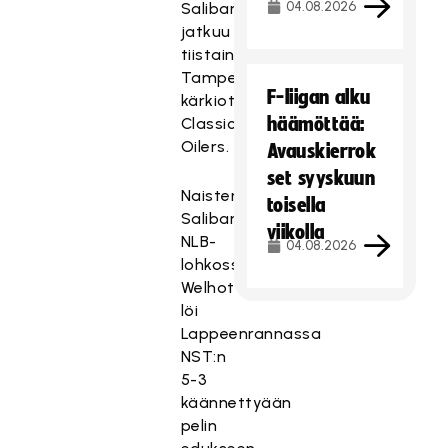
04.08.2026
Salibandyliiga
jatkuu
tiistaina
Tampereella
F-liigan alku
kärkiottelulla
häämöttää:
Classic–
Oilers.
Avauskierrok
set syyskuun
Naisten
toisella
Salibandyliigan
viikolla
NLB-
04.08.2026
lohkossa
Welhot
löi
Lappeenrannassa
NST:n
5-3
käännettyään
pelin