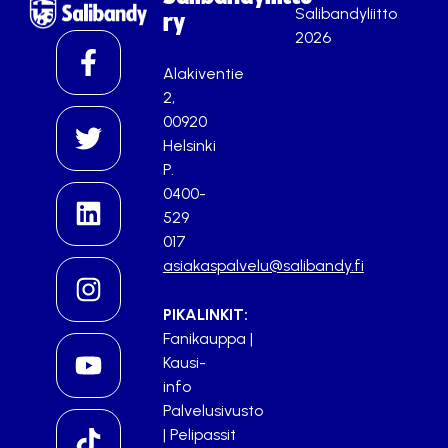
Salibandyliitto
ry
2026
Alakiventie
2,
00920
Helsinki
P.
0400-
529
017
asiakaspalvelu@salibandy.fi
PIKALINKIT:
Fanikauppa
|
Kausi-
info
Palvelusivusto
|
Pelipassit