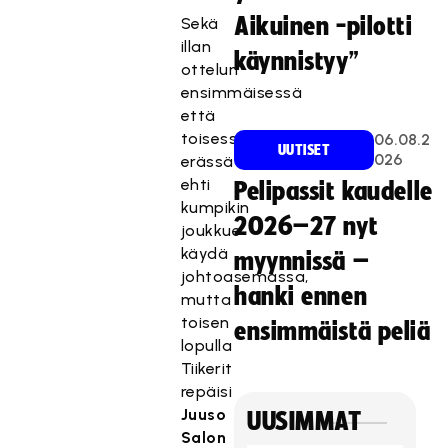
Aikuinen -pilotti
Sekä
illan
käynnistyy”
ottelun
ensimmäisessä
että
toisessa
06.08.2
UUTISET
026
erässä
ehti
Pelipassit kaudelle
kumpikin
2026–27 nyt
joukkue
käydä
myynnissä –
johtoasemassa,
hanki ennen
mutta
toisen
ensimmäistä peliä
lopulla
Tiikerit
repäisi
Juuso
UUSIMMAT
Salon