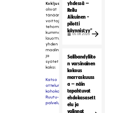
yhdessä –
Kokljuschkin
olivat
Reilu
tänään
Aikuinen -
voittajien
pilotti
tehomiehet
käynnistyy”
kummankin
05.08.2026
lauottua
yhden
maalin
ja
Salibandyliito
syötettyä
n varsinainen
kaksi.
kokous
marraskuuss
Katso
a – näin
ottelun
tapahtuvat
kohokohdat
Ruutu-
ehdokasasett
palvelussa
elu ja
valinnat