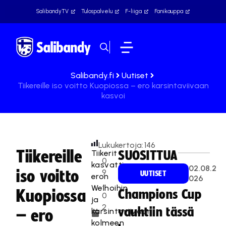
SalibandyTV
Tulospalvelu
F-liiga
Fanikauppa
Salibandy.fi
Uutiset
Tiikereille iso voitto Kuopiossa – ero karsintaviivaan
kasvoi
Lukukertoja:
146
Tiikereille
Tiikerit
SUOSITTUA
0
kasvatti
02.08.2
iso voitto
9
UUTISET
eron
026
.
Welhoihin
Kuopiossa
Champions Cup
0
ja
2
vauhtiin tässä
karsintaviivaan
– ero
.
kolmeen