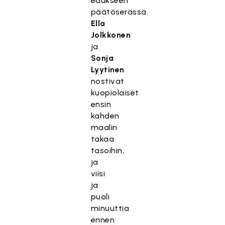
edukseen
päätöserässä.
Ella
Jolkkonen
ja
Sonja
Lyytinen
nostivat
kuopiolaiset
ensin
kahden
maalin
takaa
tasoihin,
ja
viisi
ja
puoli
minuuttia
ennen