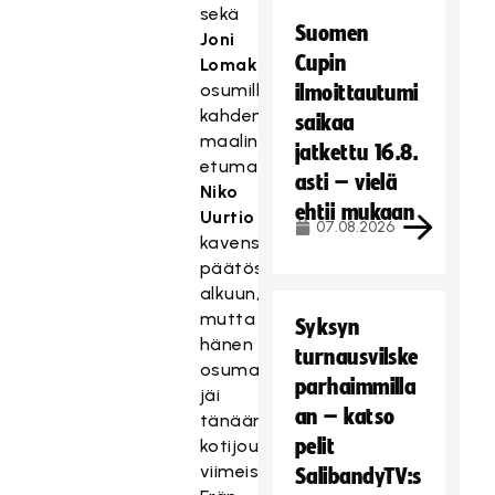
sekä
Suomen
Joni
Cupin
Lomakinin
osumilla
ilmoittautumi
kahden
saikaa
maalin
jatkettu 16.8.
etumatkan.
asti – vielä
Niko
ehtii mukaan
Uurtio
07.08.2026
kavensi
päätösjakson
alkuun,
mutta
Syksyn
hänen
turnausvilske
osumansa
parhaimmilla
jäi
an – katso
tänään
pelit
kotijoukkueen
viimeiseksi.
SalibandyTV:s